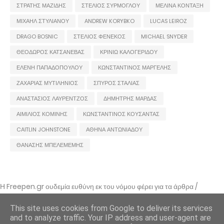
ΣΤΡΑΤΗΣ ΜΑΖΙΔΗΣ
ΣΤΕΛΙΟΣ ΣΥΡΜΟΓΛΟΥ
ΜΕΛΙΝΑ ΚΟΝΤΑΞΗ
ΜΙΧΑΗΛ ΣΤΥΛΙΑΝΟΥ
ANDREW KORYBKO
LUCAS LEIROZ
DRAGO BOSNIC
ΣΤΕΛΙΟΣ ΦΕΝΕΚΟΣ
MICHAEL SNYDER
ΘΕΟΔΩΡΟΣ ΚΑΤΣΑΝΕΒΑΣ
ΚΡΙΝΙΩ ΚΑΛΟΓΕΡΙΔΟΥ
ΕΛΕΝΗ ΠΑΠΑΔΟΠΟΥΛΟΥ
ΚΩΝΣΤΑΝΤΙΝΟΣ ΜΑΡΓΕΛΗΣ
ΖΑΧΑΡΙΑΣ ΜΥΤΙΛΗΝΙΟΣ
ΣΠΥΡΟΣ ΣΤΑΛΙΑΣ
ΑΝΑΣΤΑΣΙΟΣ ΛΑΥΡΕΝΤΖΟΣ
ΔΗΜΗΤΡΗΣ ΜΑΡΔΑΣ
ΑΙΜΙΛΙΟΣ ΚΟΜΙΝΗΣ
ΚΩΝΣΤΑΝΤΙΝΟΣ ΚΟΥΣΑΝΤΑΣ
CAITLIN JOHNSTONE
ΑΘΗΝΑ ΑΝΤΩΝΙΑΔΟΥ
ΘΑΝΑΣΗΣ ΜΠΕΛΕΜΕΜΗΣ
Η Freepen.gr ουδεμία ευθύνη εκ του νόμου φέρει για τα άρθρα /
αναρτήσεις που δημοσιεύονται και απηχούν τις απόψεις των συντακτών
τους και δε σημαίνει πως τα υιοθετεί. Σε περίπτωση που θεωρείτε πως
This site uses cookies from Google to deliver its services
θίγεστε από κάποιο εξ αυτών ή ότι υπάρχει κάποιο σφάλμα,
and to analyze traffic. Your IP address and user-agent are