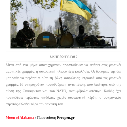
ukrinform.net
Μετά από ένα μήνα αποτυχημένων προσπαθειών να φτάσει στις ρωσικές
αμυντικές γραμμές, η ουκρανική πλευρά έχει κολλήσει.
Οι δυνάμεις της δεν
μπορούν να περάσουν ούτε τη ζώνη ασφαλείας μπροστά από τις ρωσικές
γραμμές.
Η μακροχρόνια προωθούμενη αντεπίθεση, που ξεκίνησε υπό την
πίεση της Ουάσιγκτον και του ΝΑΤΟ, αναμφίβολα απέτυχε.
Καθώς έχει
προκαλέσει τεράστιες απώλειες χωρίς ουσιαστικά κέρδη, ο ουκρανικός
στρατός αλλάζει τώρα την τακτική του.
Moon of Alabama
/ Παρουσίαση
Freepen.gr