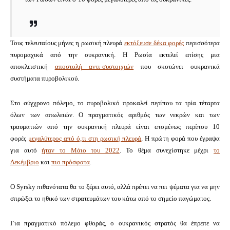
Τους τελευταίους μήνες η ρωσική πλευρά
εκτόξευσε δέκα φορές
περισσότερα
πυρομαχικά από την ουκρανική.
Η Ρωσία εκτελεί επίσης μια
αποκλειστική
αποστολή
αντι-συστοιχιών
που σκοτώνει ουκρανικά
συστήματα πυροβολικού.
Στο σύγχρονο πόλεμο, το πυροβολικό προκαλεί περίπου τα τρία τέταρτα
όλων των απωλειών.
Ο πραγματικός αριθμός των νεκρών και των
τραυματιών από την ουκρανική πλευρά είναι επομένως περίπου 10
φορές
μεγαλύτερος από ό,τι στη ρωσική πλευρά
.
Η πρώτη φορά που έγραψα
για αυτό
ήταν το Μάιο του 2022
.
Το θέμα συνεχίστηκε μέχρι
το
Δεκέμβριο
και
πιο πρόσφατα
.
Ο Syrsky πιθανότατα θα το ξέρει αυτό, αλλά πρέπει να πει ψέματα για να μην
σπρώξει το ηθικό των στρατευμάτων του κάτω από το σημείο παγώματος.
Για πραγματικό πόλεμο φθοράς, ο ουκρανικός στρατός θα έπρεπε να