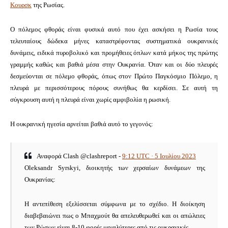
Κουρσκ
της Ρωσίας.
Ο πόλεμος φθοράς είναι φυσικά αυτό που έχει ασκήσει η Ρωσία τους
τελευταίους δώδεκα μήνες καταστρέφοντας συστηματικά ουκρανικές
δυνάμεις, ειδικά πυροβολικό και προμήθειες όπλων κατά μήκος της πρώτης
γραμμής καθώς και βαθιά μέσα στην Ουκρανία.
Όταν και οι δύο πλευρές
δεσμεύονται σε πόλεμο φθοράς, όπως στον Πρώτο Παγκόσμιο Πόλεμο, η
πλευρά με περισσότερους πόρους συνήθως θα κερδίσει.
Σε αυτή τη
σύγκρουση αυτή η πλευρά είναι χωρίς αμφιβολία η ρωσική.
Η ουκρανική ηγεσία αρνείται βαθιά αυτό το γεγονός:
Αναφορά Clash @clashreport -
9:12 UTC · 5 Ιουλίου 2023
Oleksandr Syrskyi, διοικητής των χερσαίων δυνάμεων της
Ουκρανίας:
Η αντεπίθεση εξελίσσεται σύμφωνα με το σχέδιο.
Η διοίκηση
διαβεβαιώνει πως ο Μπαχμούτ θα απελευθερωθεί και οι απώλειες
των Ρώσων είναι 8-10 φορές μεγαλύτερες από τις ουκρανικές.