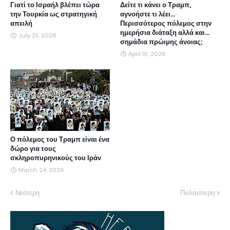
Γιατί το Ισραήλ βλέπει τώρα
Δείτε τι κάνει ο Τραμπ,
την Τουρκία ως στρατηγική
αγνοήστε τι λέει...
απειλή
Περισσότερος πόλεμος στην
ημερήσια διάταξη αλλά και...
July 25, 2026
σημάδια πρώιμης άνοιας;
April 16, 2026
Ο πόλεμος του Τραμπ είναι ένα
δώρο για τους
σκληροπυρηνικούς του Ιράν
March 24, 2026
Νεότερη
Παλαιότερη