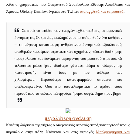
Χθες ο γραμματέας του Ουκρανικού Συμβουλίου Εθνικής Ασφάλειας και
Άμυνας, Oleksiy Danilov, έγραψε στο Twitter
στα αγγλικά
και τα ρωσικά
:
Σε αυτό το στάδιο των ενεργών εχθροπραξιών, οι αμυντικές
δυνάμεις της Ουκρανίας εκπληρώνουν το υπ' αριθμόν ένα καθήκον
– τη μέγιστη καταστροφή ανθρώπινου δυναμικού, εξοπλισμού,
αποθηκών καυσίμων, στρατιωτικών οχημάτων, θέσεων διοίκησης,
πυροβολικού και δυνάμεων αεράμυνας του ρωσικού στρατού.
Οι
τελευταίες μέρες ήταν ιδιαίτερα γόνιμες.
Τώρα ο πόλεμος της
καταστροφής είναι ίσος με τον πόλεμο των
χιλιομέτρων.
Περισσότερο κατεστραμμένο σημαίνει πιο
απελευθερωμένο.
Όσο πιο αποτελεσματικό το πρώτο, τόσο
περισσότερο το δεύτερο.
Ενεργούμε ήρεμα, σοφά, βήμα προς βήμα.
μεγαλύτερη ανάλυση
Κατά τη διάρκεια της νύχτας ο ουκρανικός στρατός εκτόξευσε περισσότερους
πυραύλους στην πόλη Ντόνετσκ και στις περιοχές
Μπελγκογκράντ και