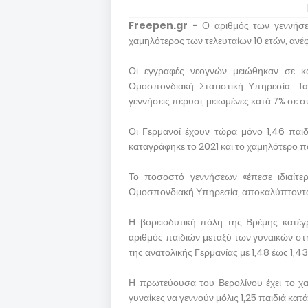
Freepen.gr -
Ο αριθμός των γεννήσε
χαμηλότερος των τελευταίων 10 ετών, ανέ
Οι εγγραφές νεογνών μειώθηκαν σε κ
Ομοσπονδιακή Στατιστική Υπηρεσία. Τα
γεννήσεις πέρυσι, μειωμένες κατά 7% σε σ
Οι Γερμανοί έχουν τώρα μόνο 1,46 παι
καταγράφηκε το 2021 και το χαμηλότερο π
Το ποσοστό γεννήσεων «έπεσε ιδιαίτε
Ομοσπονδιακή Υπηρεσία, αποκαλύπτοντας ό
Η βορειοδυτική πόλη της Βρέμης κατέ
αριθμός παιδιών μεταξύ των γυναικών στ
της ανατολικής Γερμανίας με 1,48 έως 1,43 
Η πρωτεύουσα του Βερολίνου έχει το χ
γυναίκες να γεννούν μόλις 1,25 παιδιά κατ