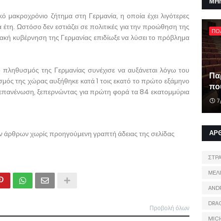
ΜΗ
κό μακροχρόνιο ζήτημα στη Γερμανία, η οποία έχει λιγότερες
έτη. Ωστόσο δεν εστιάζει σε πολιτικές για την προώθηση της
ΠΟ
ακή κυβέρνηση της Γερμανίας επιδίωξε να λύσει το πρόβλημα
ο πληθυσμός της Γερμανίας συνέχισε να αυξάνεται λόγω του
Πα
μός της χώρας αυξήθηκε κατά 1 τοις εκατό το πρώτο εξάμηνο
που
 επανένωση, ξεπερνώντας για πρώτη φορά τα 84 εκατομμύρια
7
ΑΡ
ων άρθρων χωρίς προηγούμενη γραπτή άδειας της σελίδας
ΣΤΡ
ΜΕΛ
AND
DRA
Προβολή όλων
MIC