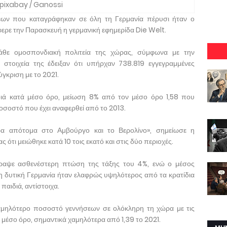
pixabay / Ganossi
ων που καταγράφηκαν σε όλη τη Γερμανία πέρυσι ήταν ο
φερε την Παρασκευή η γερμανική εφημερίδα Die Welt.
άθε ομοσπονδιακή πολιτεία της χώρας, σύμφωνα με την
 στοιχεία της έδειξαν ότι υπήρχαν 738.819 εγγεγραμμένες
ύγκριση με το 2021.
διά κατά μέσο όρο, μείωση 8% από τον μέσο όρο 1,58 που
οσοστό που έχει αναφερθεί από το 2013.
ρα απότομα στο Αμβούργο και το Βερολίνο», σημείωσε η
τι μειώθηκε κατά 10 τοις εκατό και στις δύο περιοχές.
γραψε ασθενέστερη πτώση της τάξης του 4%, ενώ ο μέσος
η δυτική Γερμανία ήταν ελαφρώς υψηλότερος από τα κρατίδια
παιδιά, αντίστοιχα.
αμηλότερο ποσοστό γεννήσεων σε ολόκληρη τη χώρα με τις
ά μέσο όρο, σημαντικά χαμηλότερα από 1,39 το 2021.