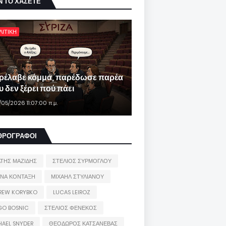
Ν ΤΟ ΧΑΣΕΤΕ
ΛΙΤΙΚΗ
ρέλαβε κόμμα, παρέδωσε παρέα
 δεν ξέρει πού πάει
/05/2026 11:07:00 π.μ.
ΘΡΟΓΡΑΦΟΙ
ΑΤΗΣ ΜΑΖΙΔΗΣ
ΣΤΕΛΙΟΣ ΣΥΡΜΟΓΛΟΥ
ΙΝΑ ΚΟΝΤΑΞΗ
ΜΙΧΑΗΛ ΣΤΥΛΙΑΝΟΥ
REW KORYBKO
LUCAS LEIROZ
GO BOSNIC
ΣΤΕΛΙΟΣ ΦΕΝΕΚΟΣ
HAEL SNYDER
ΘΕΟΔΩΡΟΣ ΚΑΤΣΑΝΕΒΑΣ