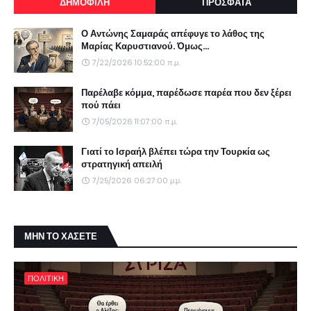
ΔΗΜΟΦΙΛΗ
ΠΡΟΣΦΑΤΑ
Ο Αντώνης Σαμαράς απέφυγε το λάθος της
Μαρίας Καρυστιανού. Όμως...
7/22/2026 10:52:00 π.μ.
Παρέλαβε κόμμα, παρέδωσε παρέα που δεν ξέρει
πού πάει
7/05/2026 11:07:00 π.μ.
Γιατί το Ισραήλ βλέπει τώρα την Τουρκία ως
στρατηγική απειλή
7/25/2026 06:27:00 μ.μ.
ΜΗΝ ΤΟ ΧΑΣΕΤΕ
ΠΟΛΙΤΙΚΗ