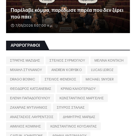
Παρέλαβε κόμμα, παρέδωσε παρέα που δεν ξέρει
πού πάει
7/05/2026 11:07:00 π.μ.
ΑΡΘΡΟΓΡΑΦΟΙ
ΣΤΡΑΤΗΣ ΜΑΖΙΔΗΣ
ΣΤΕΛΙΟΣ ΣΥΡΜΟΓΛΟΥ
ΜΕΛΙΝΑ ΚΟΝΤΑΞΗ
ΜΙΧΑΗΛ ΣΤΥΛΙΑΝΟΥ
ANDREW KORYBKO
LUCAS LEIROZ
DRAGO BOSNIC
ΣΤΕΛΙΟΣ ΦΕΝΕΚΟΣ
MICHAEL SNYDER
ΘΕΟΔΩΡΟΣ ΚΑΤΣΑΝΕΒΑΣ
ΚΡΙΝΙΩ ΚΑΛΟΓΕΡΙΔΟΥ
ΕΛΕΝΗ ΠΑΠΑΔΟΠΟΥΛΟΥ
ΚΩΝΣΤΑΝΤΙΝΟΣ ΜΑΡΓΕΛΗΣ
ΖΑΧΑΡΙΑΣ ΜΥΤΙΛΗΝΙΟΣ
ΣΠΥΡΟΣ ΣΤΑΛΙΑΣ
ΑΝΑΣΤΑΣΙΟΣ ΛΑΥΡΕΝΤΖΟΣ
ΔΗΜΗΤΡΗΣ ΜΑΡΔΑΣ
ΑΙΜΙΛΙΟΣ ΚΟΜΙΝΗΣ
ΚΩΝΣΤΑΝΤΙΝΟΣ ΚΟΥΣΑΝΤΑΣ
CAITLIN JOHNSTONE
ΑΘΗΝΑ ΑΝΤΩΝΙΑΔΟΥ