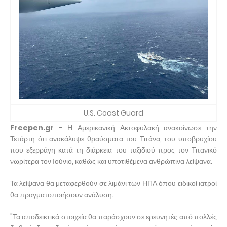
U.S. Coast Guard
Freepen.gr -
Η Αμερικανική Ακτοφυλακή ανακοίνωσε την
Τετάρτη ότι ανακάλυψε θραύσματα του Τιτάνα, του υποβρυχίου
που εξερράγη κατά τη διάρκεια του ταξιδιού προς τον Τιτανικό
νωρίτερα τον Ιούνιο, καθώς και υποτιθέμενα ανθρώπινα λείψανα.
Τα λείψανα θα μεταφερθούν σε λιμάνι των ΗΠΑ όπου ειδικοί ιατροί
θα πραγματοποιήσουν ανάλυση.
"Τα αποδεικτικά στοιχεία θα παράσχουν σε ερευνητές από πολλές