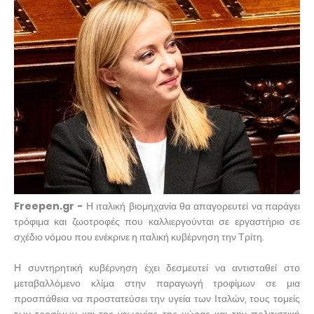
Freepen.gr -
Η ιταλική βιομηχανία θα απαγορευτεί να παράγει
τρόφιμα και ζωοτροφές που καλλιεργούνται σε εργαστήριο σε
σχέδιο νόμου που ενέκρινε η ιταλική κυβέρνηση την Τρίτη.
Η συντηρητική κυβέρνηση έχει δεσμευτεί να αντισταθεί στο
μεταβαλλόμενο κλίμα στην παραγωγή τροφίμων σε μια
προσπάθεια να προστατεύσει την υγεία των Ιταλών, τους τομείς