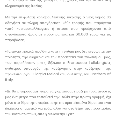
των τροφίμων και της γεωργίας της χώρας και την πολιτιστική
κληρονομιά της Ιταλίας.
Με την επιφύλαξη κοινοβουλευτικής έγκρισης, ο νέος νόμος θα
οδηγήσει σε πλήρη απαγόρευση κάθε τροφής που παράγεται
«από κυτταροκαλλιέργειες ή ιστούς που προέρχονται από
σπονδυλωτά ζώα», με πρόστιμα έως και 60.000 ευρώ για τις
παραβάσεις.
«Τα εργαστηριακά προϊόντα κατά τη γνώμη μας δεν εγγυώνται την
ποιότητα, την ευημερία και την προστασία του πολιτισμού μας,
των παραδόσεων μας», δήλωσε ο Francesco Lollobrigida,
ανώτερος υπουργός της κυβέρνησης στην κυβέρνηση της
πρωθυπουργού Giorgia Meloni και βουλευτής του Brothers of
Italy.
«Δε θα μπορούσαμε παρά να γιορτάσουμε μαζί με τους αγρότες
μας ένα μέτρο που τοποθετεί την Ιταλία στην πρώτη γραμμή, όχι
μόνο στο θέμα της υπεράσπισης της αριστείας, ένα θέμα που είναι
ιδιαίτερα σημαντικό για εμάς, αλλά και στο θέμα της προστασίας
των καταναλωτών», είπε η Μελόνι την Τρίτη.