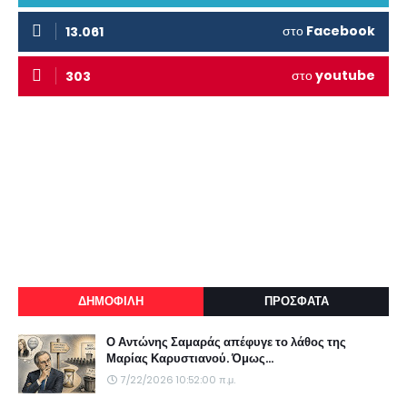
στο
Facebook
13.061
στο
youtube
303
ΔΗΜΟΦΙΛΗ
ΠΡΟΣΦΑΤΑ
Ο Αντώνης Σαμαράς απέφυγε το λάθος της
Μαρίας Καρυστιανού. Όμως...
7/22/2026 10:52:00 π.μ.