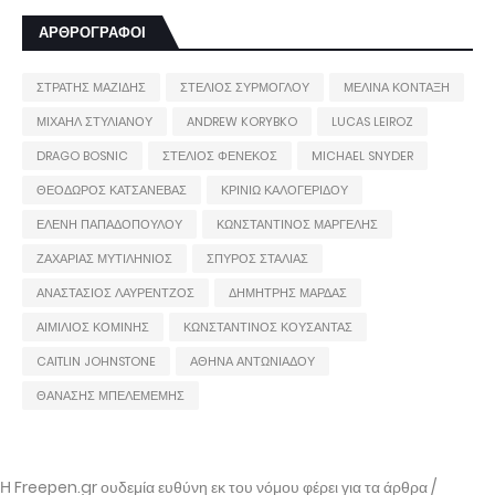
ΑΡΘΡΟΓΡΑΦΟΙ
ΣΤΡΑΤΗΣ ΜΑΖΙΔΗΣ
ΣΤΕΛΙΟΣ ΣΥΡΜΟΓΛΟΥ
ΜΕΛΙΝΑ ΚΟΝΤΑΞΗ
ΜΙΧΑΗΛ ΣΤΥΛΙΑΝΟΥ
ANDREW KORYBKO
LUCAS LEIROZ
DRAGO BOSNIC
ΣΤΕΛΙΟΣ ΦΕΝΕΚΟΣ
MICHAEL SNYDER
ΘΕΟΔΩΡΟΣ ΚΑΤΣΑΝΕΒΑΣ
ΚΡΙΝΙΩ ΚΑΛΟΓΕΡΙΔΟΥ
ΕΛΕΝΗ ΠΑΠΑΔΟΠΟΥΛΟΥ
ΚΩΝΣΤΑΝΤΙΝΟΣ ΜΑΡΓΕΛΗΣ
ΖΑΧΑΡΙΑΣ ΜΥΤΙΛΗΝΙΟΣ
ΣΠΥΡΟΣ ΣΤΑΛΙΑΣ
ΑΝΑΣΤΑΣΙΟΣ ΛΑΥΡΕΝΤΖΟΣ
ΔΗΜΗΤΡΗΣ ΜΑΡΔΑΣ
ΑΙΜΙΛΙΟΣ ΚΟΜΙΝΗΣ
ΚΩΝΣΤΑΝΤΙΝΟΣ ΚΟΥΣΑΝΤΑΣ
CAITLIN JOHNSTONE
ΑΘΗΝΑ ΑΝΤΩΝΙΑΔΟΥ
ΘΑΝΑΣΗΣ ΜΠΕΛΕΜΕΜΗΣ
Η Freepen.gr ουδεμία ευθύνη εκ του νόμου φέρει για τα άρθρα /