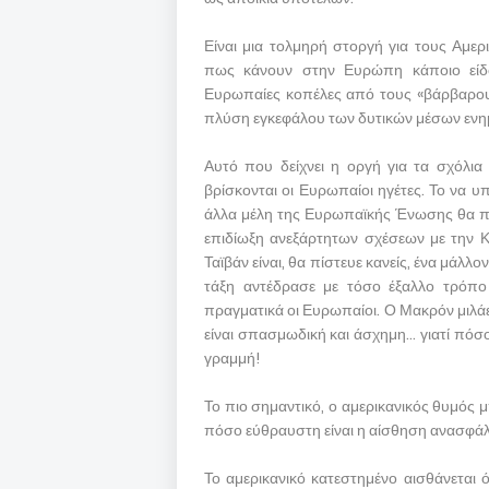
Είναι μια τολμηρή στοργή για τους Αμε
πως κάνουν στην Ευρώπη κάποιο είδο
Ευρωπαίες κοπέλες από τους «βάρβαρους
πλύση εγκεφάλου των δυτικών μέσων ενημέ
Αυτό που δείχνει η οργή για τα σχόλια
βρίσκονται οι Ευρωπαίοι ηγέτες. Το να 
άλλα μέλη της Ευρωπαϊκής Ένωσης θα πρ
επιδίωξη ανεξάρτητων σχέσεων με την Κί
Ταϊβάν είναι, θα πίστευε κανείς, ένα μάλλο
τάξη αντέδρασε με τόσο έξαλλο τρόπο δ
πραγματικά οι Ευρωπαίοι. Ο Μακρόν μιλάει
είναι σπασμωδική και άσχημη… γιατί πόσ
γραμμή!
Το πιο σημαντικό, ο αμερικανικός θυμός μ
πόσο εύθραυστη είναι η αίσθηση ανασφάλ
Το αμερικανικό κατεστημένο αισθάνεται 