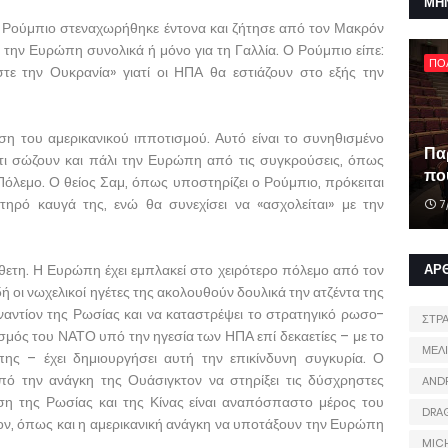
ΜΗ
Ρούμπιο στεναχωρήθηκε έντονα και ζήτησε από τον Μακρόν
α την Ευρώπη συνολικά ή μόνο για τη Γαλλία. Ο Ρούμπιο είπε:
ΠΟ
εστε την Ουκρανία» γιατί οι ΗΠΑ θα εστιάζουν στο εξής την
ση του αμερικανικού ιπποτισμού. Αυτό είναι το συνηθισμένο
Πα
τι σώζουν και πάλι την Ευρώπη από τις συγκρούσεις, όπως
που
όλεμο. Ο θείος Σαμ, όπως υποστηρίζει ο Ρούμπιο, πρόκειται
τηρό καυγά της, ενώ θα συνεχίσει να «ασχολείται» με την
7
ίθετη. Η Ευρώπη έχει εμπλακεί στο χειρότερο πόλεμο από τον
ΑΡ
 οι νωχελικοί ηγέτες της ακολουθούν δουλικά την ατζέντα της
αντίον της Ρωσίας και να καταστρέψει το στρατηγικό ρωσο-
ΣΤΡ
σμός του ΝΑΤΟ υπό την ηγεσία των ΗΠΑ επί δεκαετίες – με το
ΜΕΛ
ς – έχει δημιουργήσει αυτή την επικίνδυνη συγκυρία. Ο
πό την ανάγκη της Ουάσιγκτον να στηρίξει τις δύσχρηστες
AND
ιση της Ρωσίας και της Κίνας είναι αναπόσπαστο μέρος του
DRA
ον, όπως και η αμερικανική ανάγκη να υποτάξουν την Ευρώπη
MIC