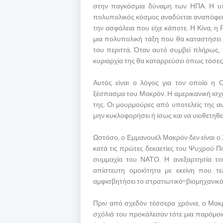
στην παγκόσμια δύναμη των ΗΠΑ. Η υπο
πολυπολικός κόσμος αναδύεται αναπόφευ
την ασφάλεια που είχε κάποτε. Η Κίνα, η 
μια πολυπολική τάξη που θα καταστήσει 
του περιττά. Όταν αυτό συμβεί πλήρως, 
κυριαρχία της θα καταρρεύσει όπως τόσες
Αυτός είναι ο λόγος για τον οποίο η 
ξέσπασμα του Μακρόν. Η αμερικανική ισχ
της. Οι μουρμούρες από υποτελείς της αν
μην κυκλοφορήσει ή ίσως και να υιοθετηθεί
Ωστόσο, ο Εμμανουέλ Μακρόν δεν είναι ο 
κατά τις πρώτες δεκαετίες του Ψυχρού Π
συμμαχία του ΝΑΤΟ. Η ανεξαρτησία το
απίστευτη ομοιότητα με εκείνη που τε
αμφισβητήσει το στρατιωτικό-βιομηχανικ
Πριν από σχεδόν τέσσερα χρόνια, ο Μακ
σχόλιά του προκάλεσαν τότε μια παρόμοι