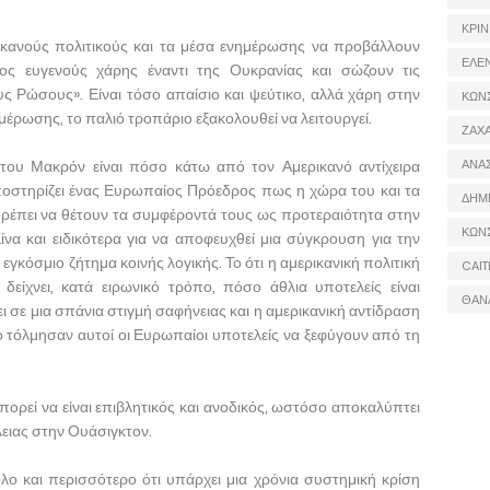
ΚΡΙΝ
ρικανούς πολιτικούς και τα μέσα ενημέρωσης να προβάλλουν
ΕΛΕ
ς ευγενούς χάρης έναντι της Ουκρανίας και σώζουν τις
 Ρώσους». Είναι τόσο απαίσιο και ψεύτικο, αλλά χάρη στην
ΚΩΝ
ρωσης, το παλιό τροπάριο εξακολουθεί να λειτουργεί.
ΖΑΧΑ
 του Μακρόν είναι πόσο κάτω από τον Αμερικανό αντίχειρα
ΑΝΑ
υποστηρίζει ένας Ευρωπαίος Πρόεδρος πως η χώρα του και τα
ΔΗΜ
έπει να θέτουν τα συμφέροντά τους ως προτεραιότητα στην
ΚΩΝ
να και ειδικότερα για να αποφευχθεί μια σύγκρουση για την
ν εγκόσμιο ζήτημα κοινής λογικής. Το ότι η αμερικανική πολιτική
CAIT
είχνει, κατά ειρωνικό τρόπο, πόσο άθλια υποτελείς είναι
ΘΑΝ
 σε μια σπάνια στιγμή σαφήνειας και η αμερικανική αντίδραση
ο τόλμησαν αυτοί οι Ευρωπαίοι υποτελείς να ξεφύγουν από τη
πορεί να είναι επιβλητικός και ανοδικός, ωστόσο αποκαλύπτει
ειας στην Ουάσιγκτον.
όλο και περισσότερο ότι υπάρχει μια χρόνια συστημική κρίση