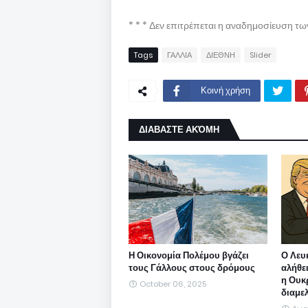
* * * Δεν επιτρέπεται η αναδημοσίευση τ
Tags
ΓΑΛΛΙΑ
ΔΙΕΘΝΗ
Slider
Κοινή χρήση
ΔΙΑΒΑΣΤΕ ΑΚΌΜΗ
Η Οικονομία Πολέμου βγάζει
Ο Λευκ
τους Γάλλους στους δρόμους
αλήθε
η Ουκ
October 06, 2025
διαμε