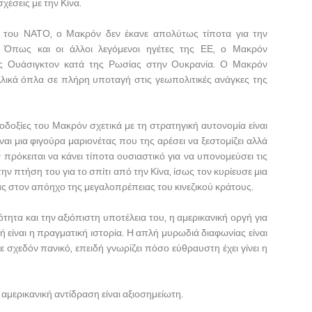
χέσεις με την Κίνα.
 του ΝΑΤΟ, ο Μακρόν δεν έκανε απολύτως τίποτα για την
 Όπως και οι άλλοι λεγόμενοι ηγέτες της ΕΕ, ο Μακρόν
ς Ουάσιγκτον κατά της Ρωσίας στην Ουκρανία. Ο Μακρόν
λικά όπλα σε πλήρη υποταγή στις γεωπολιτικές ανάγκες της
ιλοδοξίες του Μακρόν σχετικά με τη στρατηγική αυτονομία είναι
αι μια φιγούρα μαριονέτας που της αρέσει να ξεστομίζει αλλά
 πρόκειται να κάνει τίποτα ουσιαστικό για να υπονομεύσει τις
την πτήση του για το σπίτι από την Κίνα, ίσως τον κυρίευσε μια
ς στον απόηχο της μεγαλοπρέπειας του κινεζικού κράτους.
ητα και την αξιόπιστη υποτέλεια του, η αμερικανική οργή για
τή είναι η πραγματική ιστορία. Η απλή μυρωδιά διαφωνίας είναι
 σχεδόν πανικό, επειδή γνωρίζει πόσο εύθραυστη έχει γίνει η
αμερικανική αντίδραση είναι αξιοσημείωτη.