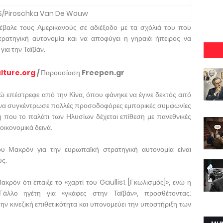
S/Piroschka Van De Wouw
αλε τους Αμερικανούς σε αδιέξοδο με τα σχόλιά του που
ρατηγική αυτονομία και να αποφύγει η γηραιά ήπειρος να
ια την Ταϊβάν.
lture.org
/
Παρουσίαση
Freepen.gr
ώ επέστρεφε από την Κίνα, όπου φάνηκε να έγινε δεκτός από
ται να συγκέντρωσε πολλές προσοδοφόρες εμπορικές συμφωνίες
οχή που το παλάτι των Ηλυσίων δέχεται επίθεση με πανεθνικές
οικονομικά δεινά.
του Μακρόν για την ευρωπαϊκή στρατηγική αυτονομία είναι
υς.
όν ότι έπαιξε το «χαρτί του Gaullist [Γκωλισμός]», ενώ η
Γάλλο ηγέτη για «γκάφες στην Ταϊβάν», προσθέτοντας:
ν κινεζική επιθετικότητα και υπονομεύει την υποστήριξη των