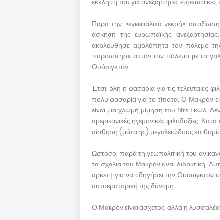
έκκλησή του για ανεξάρτητες ευρωπαϊκές σ
Παρά την «εγκεφαλικά νεκρή» απαξίωση
άσκηση της ευρωπαϊκής ανεξαρτησίας.
ακολούθησε αξιολύπητα τον πόλεμο τη
πυροδότησε αυτόν τον πόλεμο με τα γαλ
Ουάσιγκτον.
Έτσι, όλη η φασαρία για τις τελευταίες φ
πολύ φασαρία για το τίποτα. Ο Μακρόν είν
είναι μια χλωμή μίμηση του Ντε Γκωλ. Δεν
αμερικανικές ηγεμονικές φιλοδοξίες. Κατά 
αίσθηση (μάταιης) μεγαλειώδους επιθυμία
Ωστόσο, παρά τη γεωπολιτική του ανικανότ
τα σχόλια του Μακρόν είναι διδακτική. Αυ
αρκετή για να οδηγήσει την Ουάσιγκτον σε
αυτοκρατορική της δύναμη.
Ο Μακρόν είναι άσχετος, αλλά η λυσσαλέα 