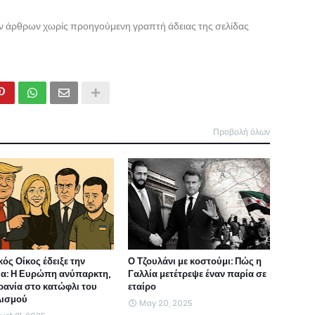
ων άρθρων χωρίς προηγούμενη γραπτή άδειας της σελίδας
Προβολή όλων
ός Οίκος έδειξε την
Ο Τζουλάνι με κοστούμι: Πώς η
ια: Η Ευρώπη ανύπαρκτη,
Γαλλία μετέτρεψε έναν παρία σε
ρανία στο κατώφλι του
εταίρο
λισμού
May 20, 2025