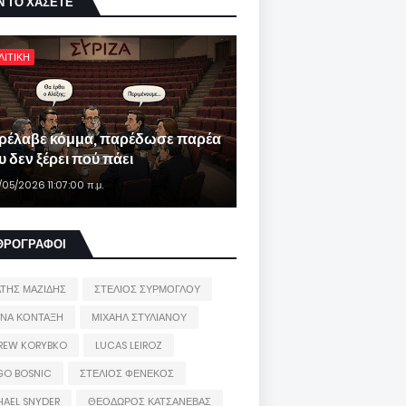
Ν ΤΟ ΧΑΣΕΤΕ
ΛΙΤΙΚΗ
ρέλαβε κόμμα, παρέδωσε παρέα
 δεν ξέρει πού πάει
/05/2026 11:07:00 π.μ.
ΘΡΟΓΡΑΦΟΙ
ΑΤΗΣ ΜΑΖΙΔΗΣ
ΣΤΕΛΙΟΣ ΣΥΡΜΟΓΛΟΥ
ΙΝΑ ΚΟΝΤΑΞΗ
ΜΙΧΑΗΛ ΣΤΥΛΙΑΝΟΥ
REW KORYBKO
LUCAS LEIROZ
GO BOSNIC
ΣΤΕΛΙΟΣ ΦΕΝΕΚΟΣ
HAEL SNYDER
ΘΕΟΔΩΡΟΣ ΚΑΤΣΑΝΕΒΑΣ