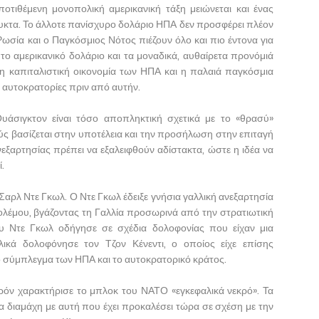
τιθέμενη μονοπολική αμερικανική τάξη μειώνεται και ένας
κτα. Το άλλοτε πανίσχυρο δολάριο ΗΠΑ δεν προσφέρει πλέον
Ρωσία και ο Παγκόσμιος Νότος πιέζουν όλο και πιο έντονα για
το αμερικανικό δολάριο και τα μοναδικά, αυθαίρετα προνόμιά
η καπιταλιστική οικονομία των ΗΠΑ και η παλαιά παγκόσμια
 αυτοκρατορίες πριν από αυτήν.
Ουάσιγκτον είναι τόσο αποπληκτική σχετικά με το «θρασύ»
ύς βασίζεται στην υποτέλεια και την προσήλωση στην επιταγή
εξαρτησίας πρέπει να εξαλειφθούν αδίστακτα, ώστε η ιδέα να
.
Σαρλ Ντε Γκωλ. Ο Ντε Γκωλ έδειξε γνήσια γαλλική ανεξαρτησία
ολέμου, βγάζοντας τη Γαλλία προσωρινά από την στρατιωτική
υ Ντε Γκωλ οδήγησε σε σχέδια δολοφονίας που είχαν μια
λικά δολοφόνησε τον Τζον Κένεντι, ο οποίος είχε επίσης
ό σύμπλεγμα των ΗΠΑ και το αυτοκρατορικό κράτος.
ρόν χαρακτήρισε το μπλοκ του ΝΑΤΟ «εγκεφαλικά νεκρό». Τα
α διαμάχη με αυτή που έχει προκαλέσει τώρα σε σχέση με την