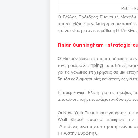
REUΤΕR
Ο Γάλλος Πρόεδρος Εμανουέλ Μακρόν έβ
υποστηρίζουν μεγαλύτερη ευρωπαϊκή στ
εμπλακεί σε μια αντιπαράθεση ΗΠΑ-Κίνας γ
Finian Cunningham - strategic-cu
Ο Μακρόν έκανε τις παρατηρήσεις του εν
τον πρόεδρο Xi Jinping. Το ταξίδι φέρε
για τις γαλλικές επιχειρήσεις σε μια επ
δημόσιες διαμαρτυρίες και απεργίες για τα 
Η αμερικανική θλίψη για τις σκέψεις 
αποκαλυπτική με τουλάχιστον δύο τρόπο
Οι New York Times κατηγόρησαν τον Μακρ
Wall Street Journal επέκρινε τον 
«Αποδυναμώνει την αποτροπή ενάντια στη
ΗΠΑ στην Ευρώπη».