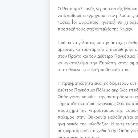
Ο Ρεπουμπλικανός γερουσιαστής Μάρκο 
να ξεκαθαρίσει «γρήγορα» εάν μιλούσε γι
«Εσείς [οι Ευρωπαίοι ηγέτες] θα χειρίζ
προσοχή τους στις «απειλές της Κίνας».
Πρέπει να γελάσεις με την άστοχη αίσθη
αμερικανικό τροπάριο της πεποίθησης ό
στον Πρώτο και τον Δεύτερο Παγκόσμιο Π
να εγκαταλείψει την Ευρώπη στον αιμα
υποτιθέμενη «κινεζική επιθετικότητα».
Η πραγματικότητα είναι εκ διαμέτρου αντ
Δεύτερο Παγκόσμιο Πόλεμο ακριβώς επειδή
Ουάσιγκτον να κάνει την αντιπρόσωπο εν
ευρωπαϊκό εμπόριο ενέργειας. Ο επεκτατι
πρόσχημα της «προστασίας της Ευρώπη
πόλεμος στην Ουκρανία καθοδηγείται α
ηγεμονικές της φιλοδοξίες. Η αντιμετώπ
αυτοκρατορικού παιχνιδιού της Ουάσιγκτ
ως αποικία υποτελών.