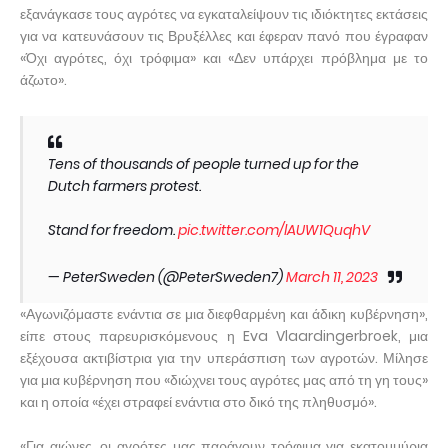
εξανάγκασε τους αγρότες να εγκαταλείψουν τις ιδιόκτητες εκτάσεις
για να κατευνάσουν τις Βρυξέλλες και έφεραν πανό που έγραφαν
«Όχι αγρότες, όχι τρόφιμα» και «Δεν υπάρχει πρόβλημα με το
άζωτο».
Tens of thousands of people turned up for the
Dutch farmers protest.
Stand for freedom.
pic.twitter.com/lAUW1QuqhV
— PeterSweden (@PeterSweden7)
March 11, 2023
«Αγωνιζόμαστε ενάντια σε μια διεφθαρμένη και άδικη κυβέρνηση»,
είπε στους παρευρισκόμενους η Eva Vlaardingerbroek, μια
εξέχουσα ακτιβίστρια για την υπεράσπιση των αγροτών. Μίλησε
για μια κυβέρνηση που «διώχνει τους αγρότες μας από τη γη τους»
και η οποία «έχει στραφεί ενάντια στο δικό της πληθυσμό».
«Για αιώνες, οι αγρότες μας παράγουν τρόφιμα για εκατομμύρια