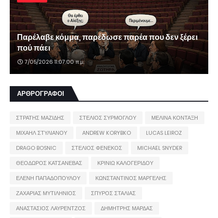
Παρέλαβε κόμμα, παρέδωσε παρέα που δεν ξέρει
πού πάει
7/05/2026 11:07:00 π.μ.
ΑΡΘΡΟΓΡΑΦΟΙ
ΣΤΡΑΤΗΣ ΜΑΖΙΔΗΣ
ΣΤΕΛΙΟΣ ΣΥΡΜΟΓΛΟΥ
ΜΕΛΙΝΑ ΚΟΝΤΑΞΗ
ΜΙΧΑΗΛ ΣΤΥΛΙΑΝΟΥ
ANDREW KORYBKO
LUCAS LEIROZ
DRAGO BOSNIC
ΣΤΕΛΙΟΣ ΦΕΝΕΚΟΣ
MICHAEL SNYDER
ΘΕΟΔΩΡΟΣ ΚΑΤΣΑΝΕΒΑΣ
ΚΡΙΝΙΩ ΚΑΛΟΓΕΡΙΔΟΥ
ΕΛΕΝΗ ΠΑΠΑΔΟΠΟΥΛΟΥ
ΚΩΝΣΤΑΝΤΙΝΟΣ ΜΑΡΓΕΛΗΣ
ΖΑΧΑΡΙΑΣ ΜΥΤΙΛΗΝΙΟΣ
ΣΠΥΡΟΣ ΣΤΑΛΙΑΣ
ΑΝΑΣΤΑΣΙΟΣ ΛΑΥΡΕΝΤΖΟΣ
ΔΗΜΗΤΡΗΣ ΜΑΡΔΑΣ