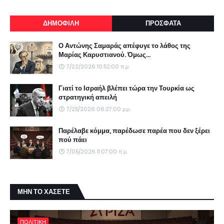
ΔΗΜΟΦΙΛΗ
ΠΡΟΣΦΑΤΑ
Ο Αντώνης Σαμαράς απέφυγε το λάθος της
Μαρίας Καρυστιανού. Όμως...
7/22/2026 10:52:00 π.μ.
Γιατί το Ισραήλ βλέπει τώρα την Τουρκία ως
στρατηγική απειλή
7/25/2026 06:27:00 μ.μ.
Παρέλαβε κόμμα, παρέδωσε παρέα που δεν ξέρει
πού πάει
7/05/2026 11:07:00 π.μ.
ΜΗΝ ΤΟ ΧΑΣΕΤΕ
ΠΟΛΙΤΙΚΗ