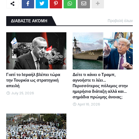
ΔΙΑΒΑΣΤΕ ΑΚΌΜΗ
Προβολή όλων
Γιατί το Ισραήλ βλέπει τώρα
Δείτε τι κάνει ο Τραμπ,
την Τουρκία ως στρατηγική
αγνοήστε τι λέει...
απειλή
Περισσότερος πόλεμος στην
ημερήσια διάταξη αλλά και...
July 25, 2026
σημάδια πρώιμης άνοιας;
April 16, 2026