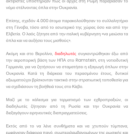
ακτιβιστές υποστήριξαν πως οι αρχές στη Ρώμη παραβίασαν το
νόμο στέλνοντας όπλα στην Ουκρανία.
Επίσης, σχεδόν 4.000 άτομα παρακολούθησαν το συλλαλητήριο
στη Γένοβα, τόσο από το εσωτερικό της χώρας όσο και από την
Ελβετία. Ο λαός ζήτησε από την ιταλική κυβέρνηση «να μειώσει τα
όπλα και να αυξήσει τους μισθούς».
Ακόμη και στο Βερολίνο,
διαδηλωτές
συγκεντρώθηκαν έξω από
την αεροπορική βάση των ΗΠΑ στο Ramstein, στη νοτιοδυτική
Γερμανία, για να ζητήσουν να σταματήσει η εξαγωγή όπλων στην
Ουκρανία. Κατά τη διάρκεια του περασμένου έτους, δυτικοί
αξιωματούχοι βρίσκονταν τακτικά στην στρατιωτική τοποθεσία για
να σχεδιάσουν τη βοήθειά τους στο Κίεβο.
Μαζί με το κάλεσμα για τερματισμό των εχθροπραξιών, οι
διαδηλωτές ζήτησαν από τη Ρωσία και την Ουκρανία να
διεξαγάγουν ειρηνευτικές διαπραγματεύσεις.
Εκτός από το να λένε συνθήματα και να χτυπούν τύμπανα,
εμφάνισαν διάφορα πανό, συμπεριλαμβανομένων της ρωσικής και