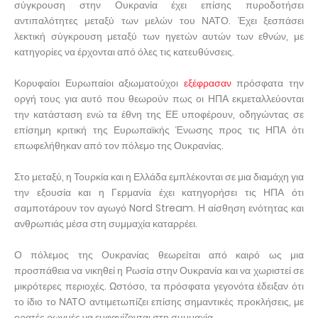
σύγκρουση στην Ουκρανία έχει επίσης πυροδοτήσει
αντιπαλότητες μεταξύ των μελών του ΝΑΤΟ. Έχει ξεσπάσει
λεκτική σύγκρουση μεταξύ των ηγετών αυτών των εθνών, με
κατηγορίες να έρχονται από όλες τις κατευθύνσεις.
Κορυφαίοι Ευρωπαίοι αξιωματούχοι
εξέφρασαν
πρόσφατα την
οργή τους για αυτό που θεωρούν πως οι ΗΠΑ εκμεταλλεύονται
την κατάσταση ενώ τα έθνη της ΕΕ υποφέρουν, οδηγώντας σε
επίσημη κριτική της Ευρωπαϊκής Ένωσης προς τις ΗΠΑ ότι
επωφελήθηκαν από τον πόλεμο της Ουκρανίας.
Στο μεταξύ, η Τουρκία και η Ελλάδα εμπλέκονται σε μια διαμάχη για
την εξουσία και η Γερμανία έχει κατηγορήσει τις ΗΠΑ ότι
σαμποτάρουν τον αγωγό Nord Stream. Η αίσθηση ενότητας και
ανθρωπιάς μέσα στη συμμαχία καταρρέει.
Ο πόλεμος της Ουκρανίας θεωρείται από καιρό ως μια
προσπάθεια να νικηθεί η Ρωσία στην Ουκρανία και να χωριστεί σε
μικρότερες περιοχές. Ωστόσο, τα πρόσφατα γεγονότα έδειξαν ότι
το ίδιο το ΝΑΤΟ αντιμετωπίζει επίσης σημαντικές προκλήσεις, με
ορατές ρωγμές να εμφανίζονται στη συμμαχία.