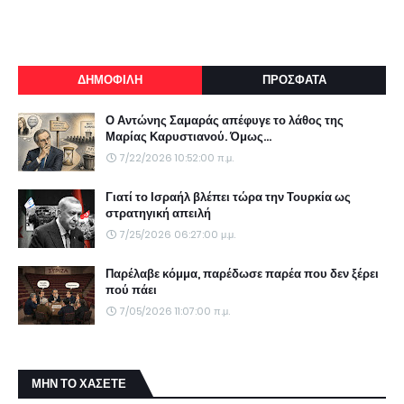
ΔΗΜΟΦΙΛΗ
ΠΡΟΣΦΑΤΑ
Ο Αντώνης Σαμαράς απέφυγε το λάθος της
Μαρίας Καρυστιανού. Όμως...
7/22/2026 10:52:00 π.μ.
Γιατί το Ισραήλ βλέπει τώρα την Τουρκία ως
στρατηγική απειλή
7/25/2026 06:27:00 μ.μ.
Παρέλαβε κόμμα, παρέδωσε παρέα που δεν ξέρει
πού πάει
7/05/2026 11:07:00 π.μ.
ΜΗΝ ΤΟ ΧΑΣΕΤΕ