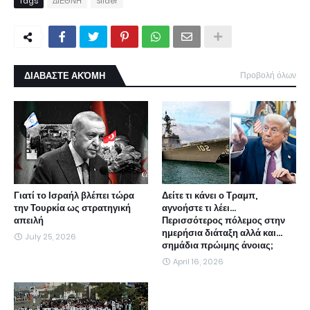
Tags
ΔΙΕΘΝΗ
Slider
ΔΙΑΒΑΣΤΕ ΑΚΌΜΗ
Προβολή όλων
Γιατί το Ισραήλ βλέπει τώρα
Δείτε τι κάνει ο Τραμπ,
την Τουρκία ως στρατηγική
αγνοήστε τι λέει...
απειλή
Περισσότερος πόλεμος στην
ημερήσια διάταξη αλλά και...
July 25, 2026
σημάδια πρώιμης άνοιας;
April 16, 2026