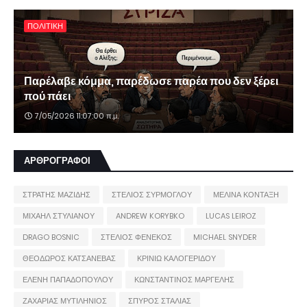
ΠΟΛΙΤΙΚΗ
Παρέλαβε κόμμα, παρέδωσε παρέα που δεν ξέρει
πού πάει
7/05/2026 11:07:00 π.μ.
ΑΡΘΡΟΓΡΑΦΟΙ
ΣΤΡΑΤΗΣ ΜΑΖΙΔΗΣ
ΣΤΕΛΙΟΣ ΣΥΡΜΟΓΛΟΥ
ΜΕΛΙΝΑ ΚΟΝΤΑΞΗ
ΜΙΧΑΗΛ ΣΤΥΛΙΑΝΟΥ
ANDREW KORYBKO
LUCAS LEIROZ
DRAGO BOSNIC
ΣΤΕΛΙΟΣ ΦΕΝΕΚΟΣ
MICHAEL SNYDER
ΘΕΟΔΩΡΟΣ ΚΑΤΣΑΝΕΒΑΣ
ΚΡΙΝΙΩ ΚΑΛΟΓΕΡΙΔΟΥ
ΕΛΕΝΗ ΠΑΠΑΔΟΠΟΥΛΟΥ
ΚΩΝΣΤΑΝΤΙΝΟΣ ΜΑΡΓΕΛΗΣ
ΖΑΧΑΡΙΑΣ ΜΥΤΙΛΗΝΙΟΣ
ΣΠΥΡΟΣ ΣΤΑΛΙΑΣ