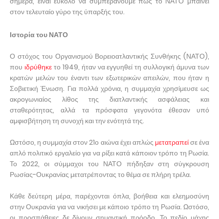
σήμερα, είναι εύκολο να συμπεράνουμε πως το ΝΑΤΟ μπαίνει
στον τελευταίο γύρο της ύπαρξής του.
Ιστορία του ΝΑΤΟ
Ο στόχος του Οργανισμού Βορειοατλαντικής Συνθήκης (ΝΑΤΟ),
που
ιδρύθηκε
το 1949, ήταν να εγγυηθεί τη συλλογική άμυνα των
κρατών μελών του έναντι των εξωτερικών απειλών, που ήταν η
Σοβιετική Ένωση. Για πολλά χρόνια, η συμμαχία χρησίμευσε ως
ακρογωνιαίος λίθος της διατλαντικής ασφάλειας και
σταθερότητας, αλλά τα πρόσφατα γεγονότα έθεσαν υπό
αμφισβήτηση τη συνοχή και την ενότητά της.
Ωστόσο, η συμμαχία στον 21ο αιώνα έχει απλώς
μετατραπεί
σε ένα
απλό πολιτικό εργαλείο για να ρίξει κατά κάποιον τρόπο τη Ρωσία.
Το 2022, οι σύμμαχοι του ΝΑΤΟ πήδηξαν στη σύγκρουση
Ρωσίας-Ουκρανίας μετατρέποντας το θέμα σε πλήρη τρέλα.
Κάθε δεύτερη μέρα, παρέχονται όπλα, βοήθεια και ελεημοσύνη
στην Ουκρανία για να νικήσει με κάποιο τρόπο τη Ρωσία. Ωστόσο,
οι προσπάθειες δε δίνουν σημαντική πρόοδο. Το πεδίο μάχης