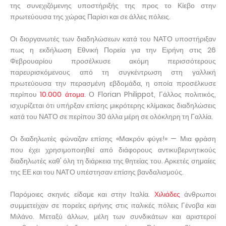
της συνεχιζόμενης υποστήριξής της προς το Κίεβο στην
πρωτεύουσα της χώρας Παρίσι και σε άλλες πόλεις.
Οι διοργανωτές των διαδηλώσεων κατά του ΝΑΤΟ υποστήριξαν
πως η εκδήλωση Εθνική Πορεία για την Ειρήνη στις 26
Φεβρουαρίου προσέλκυσε ακόμη περισσότερους
παρευρισκόμενους από τη συγκέντρωση στη γαλλική
πρωτεύουσα την περασμένη εβδομάδα, η οποία προσέλκυσε
περίπου
10.000 άτομα
. Ο Florian Philippot, Γάλλος πολιτικός,
ισχυρίζεται ότι υπήρξαν επίσης μικρότερης κλίμακας διαδηλώσεις
κατά του ΝΑΤΟ σε περίπου 30 άλλα μέρη σε ολόκληρη τη Γαλλία.
Οι διαδηλωτές φώναζαν επίσης «Μακρόν φύγε!» — Μια φράση
που έχει χρησιμοποιηθεί από διάφορους αντικυβερνητικούς
διαδηλωτές καθ' όλη τη διάρκεια της θητείας του. Αρκετές σημαίες
της ΕΕ και του ΝΑΤΟ υπέστησαν επίσης βανδαλισμούς.
Παρόμοιες σκηνές είδαμε και στην Ιταλία.
Χιλιάδες
άνθρωποι
συμμετείχαν σε πορείες ειρήνης στις ιταλικές πόλεις Γένοβα και
Μιλάνο. Μεταξύ άλλων, μέλη των συνδικάτων και αριστεροί