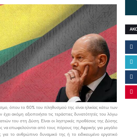
ΑΚ
όσμο, όπου το 60% του πληθυσμού της είναι ηλικίας κάτω των
ν έχει ακόμη αξιοποιήσει τις τεράστιες δυνατότητές του λόγω
ατιών του στη Δύση. Είναι οι ληστρικές προθέσεις της Δύσης
ες να επωφελούνται από τους πόρους της Αφρικής για μεγάλο
ς για το ανθρώπινο δυναμικό της ή το ειδικευμένο εργατικό