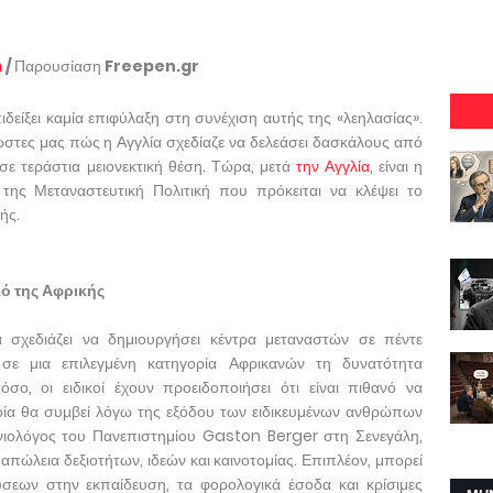
m
/
Παρουσίαση
Freepen.gr
ιδείξει καμία επιφύλαξη στη συνέχιση αυτής της «λεηλασίας».
τες μας πώς η Αγγλία σχεδίαζε να δελεάσει δασκάλους από
 σε τεράστια μειονεκτική θέση. Τώρα, μετά
την Αγγλία
, είναι η
 της Μεταναστευτική Πολιτική που πρόκειται να κλέψει το
ής.
κό της Αφρικής
α σχεδιάζει να δημιουργήσει κέντρα μεταναστών σε πέντε
 σε μια επιλεγμένη κατηγορία Αφρικανών τη δυνατότητα
σο, οι ειδικοί έχουν προειδοποιήσει ότι είναι πιθανό να
οία θα συμβεί λόγω της εξόδου των ειδικευμένων ανθρώπων
νιολόγος του Πανεπιστημίου Gaston Berger στη Σενεγάλη,
απώλεια δεξιοτήτων, ιδεών και καινοτομίας. Επιπλέον, μπορεί
σεων στην εκπαίδευση, τα φορολογικά έσοδα και κρίσιμες