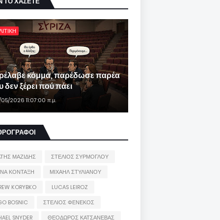
Ν ΤΟ ΧΑΣΕΤΕ
ΛΙΤΙΚΗ
ρέλαβε κόμμα, παρέδωσε παρέα
 δεν ξέρει πού πάει
/05/2026 11:07:00 π.μ.
ΘΡΟΓΡΑΦΟΙ
ΑΤΗΣ ΜΑΖΙΔΗΣ
ΣΤΕΛΙΟΣ ΣΥΡΜΟΓΛΟΥ
ΙΝΑ ΚΟΝΤΑΞΗ
ΜΙΧΑΗΛ ΣΤΥΛΙΑΝΟΥ
REW KORYBKO
LUCAS LEIROZ
GO BOSNIC
ΣΤΕΛΙΟΣ ΦΕΝΕΚΟΣ
HAEL SNYDER
ΘΕΟΔΩΡΟΣ ΚΑΤΣΑΝΕΒΑΣ