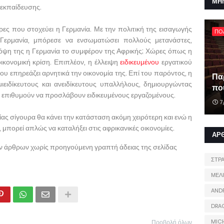
ΜΗ
ς εκπαίδευσης.
ώρες που στοχεύει η Γερμανία. Με την πολιτική της εισαγωγής
ΠΟ
 Γερμανία, μπόρεσε να ενσωματώσει πολλούς μετανάστες,
πόψη της η Γερμανία το συμφέρον της Αφρικής; Χώρες όπως η
ικονομική κρίση. Επιπλέον, η έλλειψη
ειδικευμένου
εργατικού
 επηρεάζει αρνητικά την οικονομία της. Επί του παρόντος, η
Πα
μιειδίκευτους και ανειδίκευτους υπαλλήλους, δημιουργώντας
που
 επιθυμούν να προσλάβουν ειδικευμένους εργαζομένους.
7
νίας σίγουρα θα κάνει την κατάσταση ακόμη χειρότερη και ενώ η
 μπορεί απλώς να καταλήξει στις αφρικανικές οικονομίες.
ΑΡ
ων άρθρων χωρίς προηγούμενη γραπτή άδειας της σελίδας
ΣΤΡ
ΜΕΛ
AND
DRA
MIC
Προβολή όλων