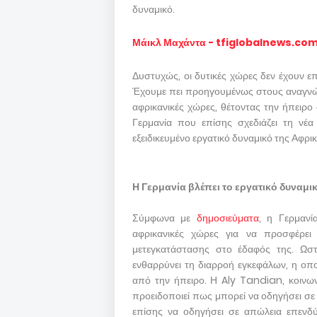
δυναμικό.
Μάικλ Μαχάντα - tfiglobalnews.co
Δυστυχώς, οι δυτικές χώρες δεν έχουν επ
Έχουμε πει προηγουμένως στους αναγνώσ
αφρικανικές χώρες, θέτοντας την ήπειρο
Γερμανία που επίσης σχεδιάζει τη νέα
εξειδικευμένο εργατικό δυναμικό της Αφρικ
Η Γερμανία βλέπει το εργατικό δυναμι
Σύμφωνα με
δημοσιεύματα
, η Γερμανί
αφρικανικές χώρες για να προσφέρει
μετεγκατάστασης στο έδαφός της. Ωστό
ενθαρρύνει τη διαρροή εγκεφάλων, η οπ
από την ήπειρο. Η Aly Tandian, κοινω
προειδοποιεί πως μπορεί να οδηγήσει σε 
επίσης να οδηγήσει σε απώλεια επενδύ