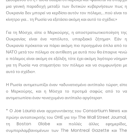
μια γενική παραδοχή μεταξύ των δυτικών κυβερνήσεων πως η
Ουκρανία δεν μπορεί να κερδίσει αυτόν τον πόλεμο,…πού είναι το
κίνητρο για… τη Ρωσία να εξετάσει ακόμη και αυτό το σχέδιο;»
Για τη Μόσχα, είπε ο Μερκούρης, η αποστρατιωτικοποίηση της
Ουκρανίας είναι ένα «απόλυτο, υπαρξιακό ζήτημα». Εάν η
Ουκρανία πρόκειται να πάρει ακόμη πιο προηγμένα όπλα από το
ΝΑΤΟ μετά τον πόλεμο σε αντίθεση με αυτά που θα έπαιρνε «ενώ
ο πόλεμος είναι ακόμη σε εξέλιξη, τότε έχει ακόμη λιγότερο νόημα»
για τη Ρωσία «να σταματήσει τον πόλεμο και να συμφωνήσει με
αυτό το σχέδιο».
Η Ρωσία αντιμετωπίζει έναν «αδυνατισμένο αντίπαλο τώρα», είπε
ο Μερκούρης, και η Μόσχα το προτιμά σαφώς από το να
αντιμετωπίσει έναν «ενισχυμένο αντίπαλο αργότερα».
* Ο Joe Lauria είναι αρχισυντάκτης του Consortium News και
πρώην ανταποκριτής του ΟΗΕ για την The Wall Street Journal,
τη Boston Globe και πολλές άλλες εφημερίδες,
συμπεριλαμβανομένων των The Montreal Gazette και The