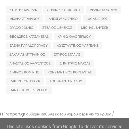
ΣΤΡΑΤΗΣ ΜΑΖΙΔΗΣ
ΣΤΕΛΙΟΣ ΣΥΡΜΟΓΛΟΥ
ΜΕΛΙΝΑ ΚΟΝΤΑΞΗ
ΜΙΧΑΗΛ ΣΤΥΛΙΑΝΟΥ
ANDREW KORYBKO
LUCAS LEIROZ
DRAGO BOSNIC
ΣΤΕΛΙΟΣ ΦΕΝΕΚΟΣ
MICHAEL SNYDER
ΘΕΟΔΩΡΟΣ ΚΑΤΣΑΝΕΒΑΣ
ΚΡΙΝΙΩ ΚΑΛΟΓΕΡΙΔΟΥ
ΕΛΕΝΗ ΠΑΠΑΔΟΠΟΥΛΟΥ
ΚΩΝΣΤΑΝΤΙΝΟΣ ΜΑΡΓΕΛΗΣ
ΖΑΧΑΡΙΑΣ ΜΥΤΙΛΗΝΙΟΣ
ΣΠΥΡΟΣ ΣΤΑΛΙΑΣ
ΑΝΑΣΤΑΣΙΟΣ ΛΑΥΡΕΝΤΖΟΣ
ΔΗΜΗΤΡΗΣ ΜΑΡΔΑΣ
ΑΙΜΙΛΙΟΣ ΚΟΜΙΝΗΣ
ΚΩΝΣΤΑΝΤΙΝΟΣ ΚΟΥΣΑΝΤΑΣ
CAITLIN JOHNSTONE
ΑΘΗΝΑ ΑΝΤΩΝΙΑΔΟΥ
ΘΑΝΑΣΗΣ ΜΠΕΛΕΜΕΜΗΣ
Η Freepen.gr ουδεμία ευθύνη εκ του νόμου φέρει για τα άρθρα /
αναρτήσεις που δημοσιεύονται και απηχούν τις απόψεις των συντακτών
τους και δε σημαίνει πως τα υιοθετεί. Σε περίπτωση που θεωρείτε πως
This site uses cookies from Google to deliver its services