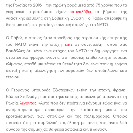
της Ρωσίας το 2016 - την πρώτη φορά μετά από 75 χρόνια που τα
γερμανικά στρατεύματα είχαν
επαναλάβει
τα βήματα της
ναζιστικής εισβολής στη Σοβιετική Ένωση - ο Πάβελ απέρριψε τη
διαφημιστική εκστρατεία για ρωσική απειλή για το ΝΑΤΟ.
Ο Πάβελ, ο οποίος ήταν πρόεδρος της στρατιωτικής επιτροπής
του ΝΑΤΟ εκείνη την εποχή,
είπε
σε συνέντευξη Τύπου στις
Βρυξέλλες ότι, «Δεν είναι στόχος του ΝΑΤΟ να δημιουργήσει ένα
στρατιωτικό φράγμα ενάντια στη ρωσική επιθετικότητα ευρείας
κλίμακας, επειδή μια τέτοια επιθετικότητα δεν είναι στην ημερήσια
διάταξη και η αξιολόγηση πληροφοριών δεν υποδηλώνει κάτι
τέτοιο».
Ο Γερμανός υπουργός Εξωτερικών εκείνη την εποχή, Φρανκ-
Βάλτερ Σταϊνμάγερ, ασπάστηκε επίσης το ρεαλισμό απέναντι στη
Ρωσία,
λέγοντας
: «Αυτό που δεν πρέπει να κάνουμε τώρα είναι να
αναζωπυρώσουμε περαιτέρω την κατάσταση μέσω του
κροταλίσματων των σπαθιών και της πολεμοχαρής. Όποιος
πιστεύει ότι μια συμβολική παρέλαση με τανκς στα ανατολικά
σύνορα της συμμαχίας θα φέρει ασφάλεια κάνει λάθος».