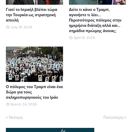
Γιατί το Ισραήλ βλέπει τώρα
Δείτε τι κάνει ο Τραμπ,
την Τουρκία ως στρατηγική
αγνοήστε τι λέει...
απειλή
Περισσότερος πόλεμος στην
ημερήσια διάταξη αλλά και...
July 25, 2026
σημάδια πρώιμης άνοιας;
April 16, 2026
Ο πόλεμος του Τραμπ είναι ένα
δώρο για τους
σκληροπυρηνικούς του Ιράν
March 24, 2026
Νεότερη
Παλαιότερη