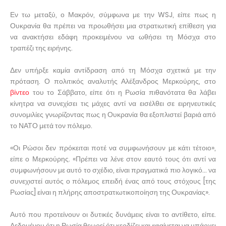
Εν τω μεταξύ, ο Μακρόν, σύμφωνα με την WSJ, είπε πως η
Ουκρανία θα πρέπει να προωθήσει μια στρατιωτική επίθεση για
να ανακτήσει εδάφη προκειμένου να ωθήσει τη Μόσχα στο
τραπέζι της ειρήνης.
Δεν υπήρξε καμία αντίδραση από τη Μόσχα σχετικά με την
πρόταση. Ο πολιτικός αναλυτής Αλέξανδρος Μερκούρης, στο
βίντεο
του το Σάββατο, είπε ότι η Ρωσία πιθανότατα θα λάβει
κίνητρα να συνεχίσει τις μάχες αντί να εισέλθει σε ειρηνευτικές
συνομιλίες γνωρίζοντας πως η Ουκρανία θα εξοπλιστεί βαριά από
το ΝΑΤΟ μετά τον πόλεμο.
«Οι Ρώσοι δεν πρόκειται ποτέ να συμφωνήσουν με κάτι τέτοιο»,
είπε ο Μερκούρης. «Πρέπει να λένε στον εαυτό τους ότι αντί να
συμφωνήσουν με αυτό το σχέδιο, είναι πραγματικά πιο λογικό… να
συνεχιστεί αυτός ο πόλεμος επειδή ένας από τους στόχους [της
Ρωσίας] είναι η πλήρης αποστρατιωτικοποίηση της Ουκρανίας».
Αυτό που προτείνουν οι δυτικές δυνάμεις είναι το αντίθετο, είπε.
Δεδομένου ότι η Ρωσία θεωρεί ότι κερδίζει και «φαίνεται να υπάρχει