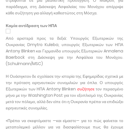
στρέφονται σε μια ρεαλιστική προσέγγιση. Ο Μακρόν, για
παράδειγμα, στη Διάσκεψη Ασφαλείας του Μονάχου απέρριψε
κάθε συζήτηση για αλλαγή καθεστώτος στη Μόσχα.
Καμία αντίδραση των ΗΠΑ
Από αριστερά προς τα δεξιά: Υπουργός Εξωτερικών της
Ουκρανίας Dmytro Kuleba, υπουργός Εξωτερικών των ΗΠΑ
Antony Blinken και Γερμανίδα υπουργός Εξωτερικών Annalena
Baerbock στη Διάσκεψη για την Ασφάλεια του Μονάχου.
(Schulmann/MSC)
Η Ουάσιγκτον δε σχολίασε την ιστορία της Εφημερίδας σχετικά με
την πρόταση ειρηνευτικών συνομιλιών για όπλα. Ο υπουργός
Εξωτερικών των ΗΠΑ Antony Blinken
συζήτησε
τον περασμένο
μήνα με την Washington Post για τον εξοπλισμό της Ουκρανίας
μετά τον πόλεμο, αλλά δεν είπε ότι η Ουκρανία πρέπει να επιδιώξει
ειρηνευτικές συνομιλίες.
«Πρέπει να σκεφτόμαστε —και είμαστε— για το πώς φαίνεται το
μεταπολεμικό μέλλον για να διασφαλίσουμε πως θα έχουμε