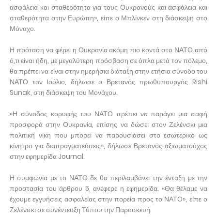
ασφάλεια και σταθερότητα για τους Ουκρανούς και ασφάλεια και
σταθερότητα στην Ευρώπη», είπε ο Μπλίνκεν στη διάσκεψη στο
Μόναχο.
Η πρόταση να φέρει η Ουκρανία ακόμη πιο κοντά στο ΝΑΤΟ από
ό,τι είναι ήδη, με μεγαλύτερη πρόσβαση σε όπλα μετά τον πόλεμο,
θα πρέπει να είναι στην ημερήσια διάταξη στην ετήσια σύνοδο του
ΝΑΤΟ τον Ιούλιο, δήλωσε ο Βρετανός πρωθυπουργός Rishi
Sunak, στη διάσκεψη του Μονάχου.
«Η σύνοδος κορυφής του ΝΑΤΟ πρέπει να παράγει μια σαφή
προσφορά στην Ουκρανία, επίσης να δώσει στον Ζελένσκι μια
πολιτική νίκη που μπορεί να παρουσιάσει στο εσωτερικό ως
κίνητρο για διαπραγματεύσεις», δήλωσε Βρετανός αξιωματούχος
στην εφημερίδα Journal.
Η συμφωνία με το ΝΑΤΟ δε θα περιλαμβάνει την ένταξη με την
προστασία του άρθρου 5, ανέφερε η εφημερίδα. «Θα θέλαμε να
έχουμε εγγυήσεις ασφαλείας στην πορεία προς το ΝΑΤΟ», είπε ο
Ζελένσκι σε συνέντευξη Τύπου την Παρασκευή.