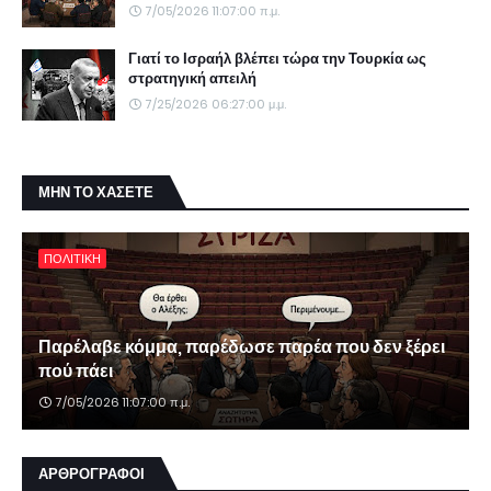
7/05/2026 11:07:00 π.μ.
Γιατί το Ισραήλ βλέπει τώρα την Τουρκία ως
στρατηγική απειλή
7/25/2026 06:27:00 μ.μ.
ΜΗΝ ΤΟ ΧΑΣΕΤΕ
ΠΟΛΙΤΙΚΗ
Παρέλαβε κόμμα, παρέδωσε παρέα που δεν ξέρει
πού πάει
7/05/2026 11:07:00 π.μ.
ΑΡΘΡΟΓΡΑΦΟΙ