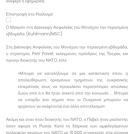
ανέφερε η εφημερίδα.
Επιστροφή στο Ρεαλισμό
Ο Μακρόν στη Διάσκεψη Ασφαλείας του Μονάχου την περασμένη
εβδομάδα. (Kuhlmann/MSC)
Στη Διάσκεψη Ασφαλείας του Μονάχου την περασμένη εβδομάδα,
ο στρατηγός Petr Pavel, εκλεγμένος πρόεδρος της Τσεχίας και
πρώην διοικητής του ΝΑΤΟ, είπε:
«Μπορεί να καταλήξουμε σε μια κατάσταση όπου η
απελευθέρωση ορισμένων τμημάτων της ουκρανικής
επικράτειας ίσως να προκαλέσει περισσότερες απώλειες
ζωών από ό,τι θα ήταν ανεκτό από την κοινωνία. … Μπορεί
να υπάρξει ένα σημείο που οι Ουκρανοί μπορούν να
αρχίσουν να σκέφτονται ένα άλλο αποτέλεσμα».
Ακόμη και όταν ήταν διοικητής του ΝΑΤΟ, ο Πάβελ ήταν ρεαλιστής
όσον αφορά τη Ρωσία. Κατά τη διάρκεια των αμφιλεγόμενων
πολεμικών αγώνων του ΝΑΤΟ με 31.000 στρατιώτες στα σύνορα