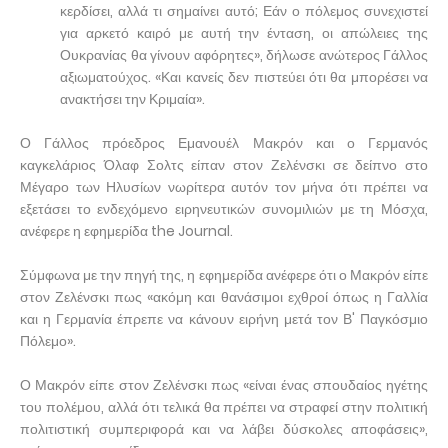
κερδίσει, αλλά τι σημαίνει αυτό; Εάν ο πόλεμος συνεχιστεί
για αρκετό καιρό με αυτή την ένταση, οι απώλειες της
Ουκρανίας θα γίνουν αφόρητες», δήλωσε ανώτερος Γάλλος
αξιωματούχος. «Και κανείς δεν πιστεύει ότι θα μπορέσει να
ανακτήσει την Κριμαία».
Ο Γάλλος πρόεδρος Εμανουέλ Μακρόν και ο Γερμανός
καγκελάριος Όλαφ Σολτς είπαν στον Ζελένσκι σε δείπνο στο
Μέγαρο των Ηλυσίων νωρίτερα αυτόν τον μήνα ότι πρέπει να
εξετάσει το ενδεχόμενο ειρηνευτικών συνομιλιών με τη Μόσχα,
ανέφερε η εφημερίδα the Journal.
Σύμφωνα με την πηγή της, η εφημερίδα ανέφερε ότι ο Μακρόν είπε
στον Ζελένσκι πως «ακόμη και θανάσιμοι εχθροί όπως η Γαλλία
και η Γερμανία έπρεπε να κάνουν ειρήνη μετά τον Β' Παγκόσμιο
Πόλεμο».
Ο Μακρόν είπε στον Ζελένσκι πως «είναι ένας σπουδαίος ηγέτης
του πολέμου, αλλά ότι τελικά θα πρέπει να στραφεί στην πολιτική
πολιτιστική συμπεριφορά και να λάβει δύσκολες αποφάσεις»,