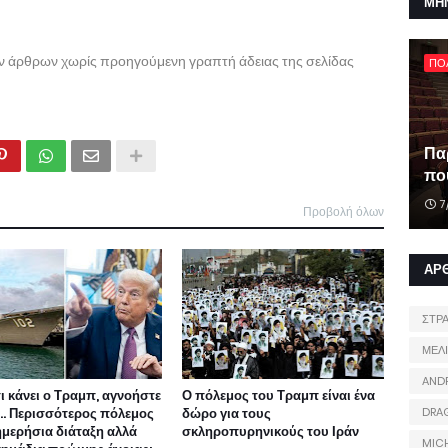
ΜΗ
ων άρθρων χωρίς προηγούμενη γραπτή άδειας της σελίδας
ΠΟ
Πα
που
7
Προβολή όλων
ΑΡ
ΣΤΡ
ΜΕΛ
AND
τι κάνει ο Τραμπ, αγνοήστε
Ο πόλεμος του Τραμπ είναι ένα
ι... Περισσότερος πόλεμος
δώρο για τους
DRA
ημερήσια διάταξη αλλά
σκληροπυρηνικούς του Ιράν
MIC