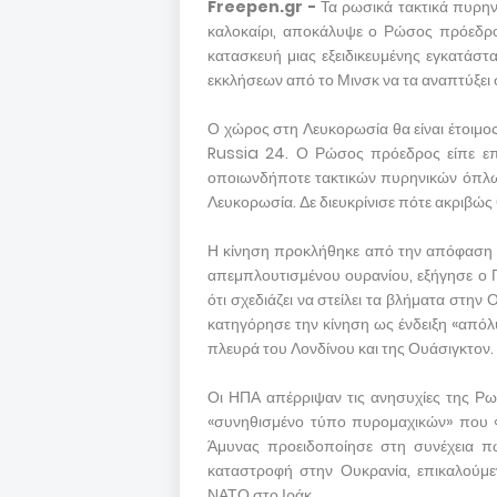
Freepen.gr -
Τα ρωσικά τακτικά πυρην
καλοκαίρι, αποκάλυψε ο Ρώσος πρόεδρο
κατασκευή μιας εξειδικευμένης εγκατάσ
εκκλήσεων από το Μινσκ να τα αναπτύξει 
Ο χώρος στη Λευκορωσία θα είναι έτοιμος 
Russia 24. Ο Ρώσος πρόεδρος είπε επ
οποιωνδήποτε τακτικών πυρηνικών όπλων 
Λευκορωσία. Δε διευκρίνισε πότε ακριβώς
Η κίνηση προκλήθηκε από την απόφαση 
απεμπλουτισμένου ουρανίου, εξήγησε ο Π
ότι σχεδιάζει να στείλει τα βλήματα στη
κατηγόρησε την κίνηση ως ένδειξη «απόλ
πλευρά του Λονδίνου και της Ουάσιγκτον.
Οι ΗΠΑ απέρριψαν τις ανησυχίες της Ρ
«συνηθισμένο τύπο πυρομαχικών» που «χ
Άμυνας προειδοποίησε στη συνέχεια π
καταστροφή στην Ουκρανία, επικαλούμε
ΝΑΤΟ στο Ιράκ.