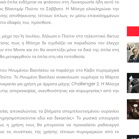
ικά όπλα ενδέχεται να φτάσουν στη Λευκορωσία ήδη αυτό το
ς Βλαντιμίρ Πούτιν το Σάββατο. Η Μόσχα ολοκληρώνει την
τασης αποθήκευσης τέτοιων όπλων, εν μέσω επανειλημμένων
στο έδαφός του, πρόσθεσε.
μέχρι την 1η Ιουλίου, δήλωσε ο Πούτιν στο τηλεοπτικό δίκτυο
ίσης πως η Μόσχα δε σχεδιάζει να παραδώσει τον έλεγχο
στο Μινσκ και ότι θα αναπτύξει μόνο τα δικά της όπλα στη
 θα μεταφερθούν τα όπλα στη νέα τοποθεσία.
του Ηνωμένου Βασιλείου να παράσχει στο Κίεβο πυρομαχικά
ούτιν. Το Ηνωμένο Βασίλειο ανακοίνωσε νωρίτερα το Μάρτιο
ν Ουκρανία για χρήση με άρματα μάχης Challenger 2. Η Μόσχα
υτης απερισκεψίας, ανευθυνότητας και ατιμωρησίας» από την
ωσίας αποκαλώντας τα βλήματα απεμπλουτισμένου ουρανίου
ρησιμοποιούνται εδώ και δεκαετίες». Το ρωσικό υπουργείο
ως η χρήση τους θα μπορούσε να προκαλέσει ραδιενεργό
νο τις συνέπειες της χρήσης τέτοιων πυρομαχικών από το