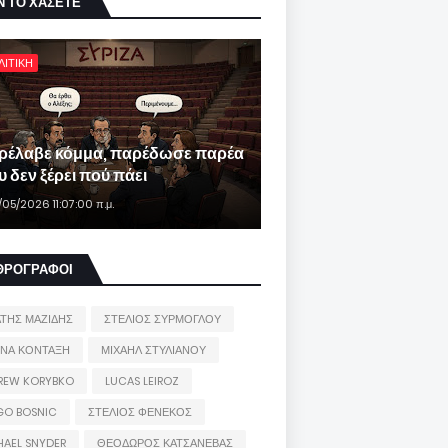
Ν ΤΟ ΧΑΣΕΤΕ
ΛΙΤΙΚΗ
ρέλαβε κόμμα, παρέδωσε παρέα
 δεν ξέρει πού πάει
/05/2026 11:07:00 π.μ.
ΘΡΟΓΡΑΦΟΙ
ΑΤΗΣ ΜΑΖΙΔΗΣ
ΣΤΕΛΙΟΣ ΣΥΡΜΟΓΛΟΥ
ΙΝΑ ΚΟΝΤΑΞΗ
ΜΙΧΑΗΛ ΣΤΥΛΙΑΝΟΥ
REW KORYBKO
LUCAS LEIROZ
GO BOSNIC
ΣΤΕΛΙΟΣ ΦΕΝΕΚΟΣ
HAEL SNYDER
ΘΕΟΔΩΡΟΣ ΚΑΤΣΑΝΕΒΑΣ