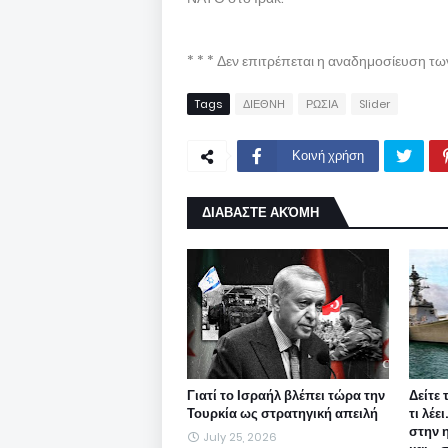
* * * Δεν επιτρέπεται η αναδημοσίευση τ
Tags
ΔΙΕΘΝΗ
ΡΩΣΙΑ
Slider
Κοινή χρήση
ΔΙΑΒΑΣΤΕ ΑΚΌΜΗ
Γιατί το Ισραήλ βλέπει τώρα την
Δείτε 
Τουρκία ως στρατηγική απειλή
τι λέε
στην 
July 25, 2026