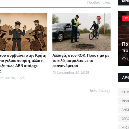
ΜΗ
Προβολή όλων
ΠΟ
Πα
που
που συμβαίνει στην Κρήτη
Αλλαγές στον ΚΟΚ: Πρόστιμα με
7
ναι γελοιοποίηση, αλλά η
το κιλό, ασφάλεια με το
ιξη πως ΔΕΝ υπάρχει
σταγονόμετρο
ς
September 29, 2025
ΑΡ
ember 03, 2025
Παλαιότερη
ΣΤΡ
ΜΕΛ
AND
DRA
MIC