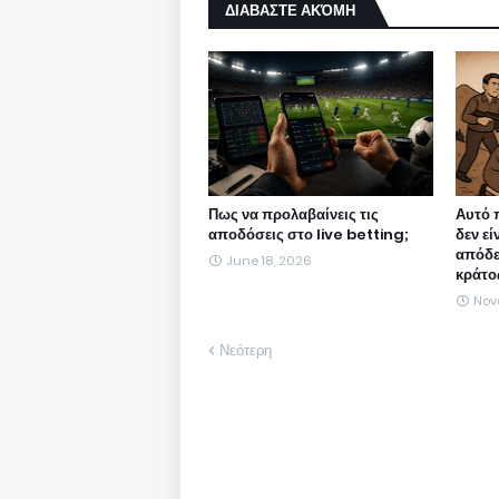
ΔΙΑΒΑΣΤΕ ΑΚΌΜΗ
Πως να προλαβαίνεις τις
Αυτό 
αποδόσεις στο live betting;
δεν εί
απόδε
June 18, 2026
κράτο
Nov
Νεότερη