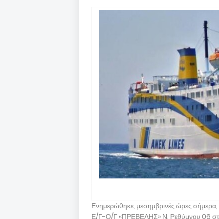
Ενημερώθηκε, μεσημβρινές ώρες σήμερα, 
Ε/Γ-Ο/Γ «ΠΡΕΒΕΛΗΣ» Ν. Ρεθύμνου 06 στ