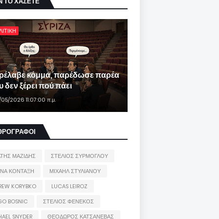
Ν ΤΟ ΧΑΣΕΤΕ
ΛΙΤΙΚΗ
ρέλαβε κόμμα, παρέδωσε παρέα
 δεν ξέρει πού πάει
/05/2026 11:07:00 π.μ.
ΘΡΟΓΡΑΦΟΙ
ΑΤΗΣ ΜΑΖΙΔΗΣ
ΣΤΕΛΙΟΣ ΣΥΡΜΟΓΛΟΥ
ΙΝΑ ΚΟΝΤΑΞΗ
ΜΙΧΑΗΛ ΣΤΥΛΙΑΝΟΥ
REW KORYBKO
LUCAS LEIROZ
GO BOSNIC
ΣΤΕΛΙΟΣ ΦΕΝΕΚΟΣ
HAEL SNYDER
ΘΕΟΔΩΡΟΣ ΚΑΤΣΑΝΕΒΑΣ