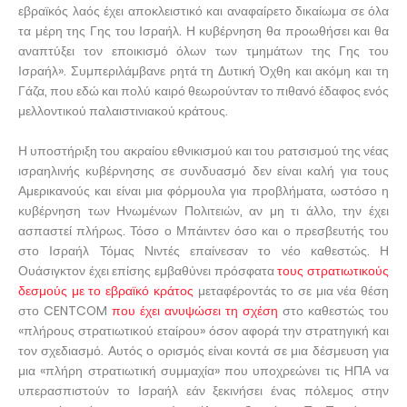
εβραϊκός λαός έχει αποκλειστικό και αναφαίρετο δικαίωμα σε όλα
τα μέρη της Γης του Ισραήλ. Η κυβέρνηση θα προωθήσει και θα
αναπτύξει τον εποικισμό όλων των τμημάτων της Γης του
Ισραήλ». Συμπεριλάμβανε ρητά τη Δυτική Όχθη και ακόμη και τη
Γάζα, που εδώ και πολύ καιρό θεωρούνταν το πιθανό έδαφος ενός
μελλοντικού παλαιστινιακού κράτους.
Η υποστήριξη του ακραίου εθνικισμού και του ρατσισμού της νέας
ισραηλινής κυβέρνησης σε συνδυασμό δεν είναι καλή για τους
Αμερικανούς και είναι μια φόρμουλα για προβλήματα, ωστόσο η
κυβέρνηση των Ηνωμένων Πολιτειών, αν μη τι άλλο, την έχει
ασπαστεί πλήρως. Τόσο ο Μπάιντεν όσο και ο πρεσβευτής του
στο Ισραήλ Τόμας Νιντές επαίνεσαν το νέο καθεστώς. Η
Ουάσιγκτον έχει επίσης εμβαθύνει πρόσφατα
τους στρατιωτικούς
δεσμούς με το εβραϊκό κράτος
μεταφέροντάς το σε μια νέα θέση
στο CENTCOM
που έχει ανυψώσει τη σχέση
στο καθεστώς του
«πλήρους στρατιωτικού εταίρου» όσον αφορά την στρατηγική και
τον σχεδιασμό. Αυτός ο ορισμός είναι κοντά σε μια δέσμευση για
μια «πλήρη στρατιωτική συμμαχία» που υποχρεώνει τις ΗΠΑ να
υπερασπιστούν το Ισραήλ εάν ξεκινήσει ένας πόλεμος στην