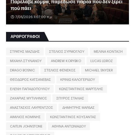
Παρέλαβε κόμμα, παρέδωσε παρέα που δεν ξέρει
πού πάει
7/05/2026 11:07:00 π.μ.
ΑΡΘΡΟΓΡΑΦΟΙ
ΣΤΡΑΤΗΣ ΜΑΖΙΔΗΣ
ΣΤΕΛΙΟΣ ΣΥΡΜΟΓΛΟΥ
ΜΕΛΙΝΑ ΚΟΝΤΑΞΗ
ΜΙΧΑΗΛ ΣΤΥΛΙΑΝΟΥ
ANDREW KORYBKO
LUCAS LEIROZ
DRAGO BOSNIC
ΣΤΕΛΙΟΣ ΦΕΝΕΚΟΣ
MICHAEL SNYDER
ΘΕΟΔΩΡΟΣ ΚΑΤΣΑΝΕΒΑΣ
ΚΡΙΝΙΩ ΚΑΛΟΓΕΡΙΔΟΥ
ΕΛΕΝΗ ΠΑΠΑΔΟΠΟΥΛΟΥ
ΚΩΝΣΤΑΝΤΙΝΟΣ ΜΑΡΓΕΛΗΣ
ΖΑΧΑΡΙΑΣ ΜΥΤΙΛΗΝΙΟΣ
ΣΠΥΡΟΣ ΣΤΑΛΙΑΣ
ΑΝΑΣΤΑΣΙΟΣ ΛΑΥΡΕΝΤΖΟΣ
ΔΗΜΗΤΡΗΣ ΜΑΡΔΑΣ
ΑΙΜΙΛΙΟΣ ΚΟΜΙΝΗΣ
ΚΩΝΣΤΑΝΤΙΝΟΣ ΚΟΥΣΑΝΤΑΣ
CAITLIN JOHNSTONE
ΑΘΗΝΑ ΑΝΤΩΝΙΑΔΟΥ