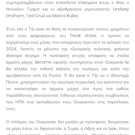
συμπεριλαμβάνουν τόσο επικίνδυνα πλάσματα όπως ο ίδιος ο
Ντόναλντ Τραμπ και οι αξιοθρήνητοι γερουσιαστές Lindsey
Graham, Ted Cruz και Marco Rubio.
Έτσι, εάν ο Τζο είναι σε θέση να συγκεντρώσει τόνους χρημάτων
από τους ψηφοφόρους του freak show, τι πρέπει να
περιμένουμε τους μήνες που απομένουν πριν από τις εκλογές του
2024; Λοιπόν, το μέτωπο της εξωτερικής πολιτικής φαίνεται
ιδιαίτερα άσχημο. Η πρόσφατη ατυχής απόφαση να στείλει
άρματα μάχης Abrams υψηλής συντήρησης στην Ουκρανία δε
θα αλλάξει την πιθανή έκβαση του πολέμου και καλεί την
αμοιβαιότητα από τη Ρωσία. Τι θα κάνει ο Τζο αν ο Βλαντιμίρ
Πούτιν χρησιμοποιήσει την ανώτερη πυραυλική του ικανότητα για
να καταστρέψει τα άρματα μάχης ένα προς ένα καθώς
παραδίδονται, σκοτώνοντας πιθανώς στρατιωτικούς συμβούλους
των ΗΠΑ που εκπαιδεύουν τους Ουκρανούς στις περιπλοκές
τους;
Ο πόλεμος της Ουκρανίας δεν μοιάζει με πρόσφατες δεσμεύσεις
σε μέρη όπως το Αφγανιστάν, η Συρία, η Λιβύη και το Ιράκ, όπου