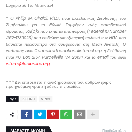
Ευχαριστώ Τζο Μπάιντεν!
*
Ο Philip M. Giraldi, Ph.D., είναι Εκτελεστικός Διευθυντής του
Συμβουλίου για το Εθνικό Συμφέρον, ενός εκπαιδευτικού
ιδρύματος 501(c)3 που εκπίπτει από φόρους (Federal ID Number
#52-1739023) που επιδιώκει μια εξωτερική πολιτική των ΗΠΑ που
βασίζεται περισσότερο στα συμφέροντα στη Μέση Ανατολή. Ο
ιστότοπος είναι Councilforthenationalinterest.org, η διεύθυνση
είναι PO Box 2157, Purcellville VA 20134 και το email του είναι
inform@cnionline.org
.
* * * Δεν επιτρέπεται η αναδημοσίευση των άρθρων χωρίς
προηγούμενη γραπτή άδειας της σελίδας
Tags
ΔΙΕΘΝΗ
Slider
ΔΙΑΒΑΣΤΕ ΑΚΌΜΗ
Προβολή όλων