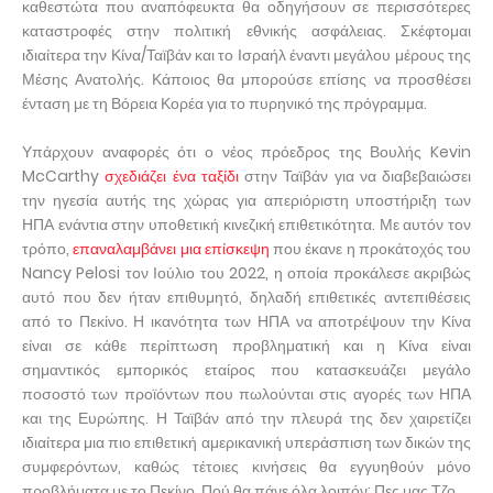
καθεστώτα που αναπόφευκτα θα οδηγήσουν σε περισσότερες
καταστροφές στην πολιτική εθνικής ασφάλειας. Σκέφτομαι
ιδιαίτερα την Κίνα/Ταϊβάν και το Ισραήλ έναντι μεγάλου μέρους της
Μέσης Ανατολής. Κάποιος θα μπορούσε επίσης να προσθέσει
ένταση με τη Βόρεια Κορέα για το πυρηνικό της πρόγραμμα.
Υπάρχουν αναφορές ότι ο νέος πρόεδρος της Βουλής Kevin
McCarthy
σχεδιάζει ένα ταξίδι
στην Ταϊβάν για να διαβεβαιώσει
την ηγεσία αυτής της χώρας για απεριόριστη υποστήριξη των
ΗΠΑ ενάντια στην υποθετική κινεζική επιθετικότητα. Με αυτόν τον
τρόπο,
επαναλαμβάνει μια επίσκεψη
που έκανε η προκάτοχός του
Nancy Pelosi τον Ιούλιο του 2022, η οποία προκάλεσε ακριβώς
αυτό που δεν ήταν επιθυμητό, ​​δηλαδή επιθετικές αντεπιθέσεις
από το Πεκίνο. Η ικανότητα των ΗΠΑ να αποτρέψουν την Κίνα
είναι σε κάθε περίπτωση προβληματική και η Κίνα είναι
σημαντικός εμπορικός εταίρος που κατασκευάζει μεγάλο
ποσοστό των προϊόντων που πωλούνται στις αγορές των ΗΠΑ
και της Ευρώπης. Η Ταϊβάν από την πλευρά της δεν χαιρετίζει
ιδιαίτερα μια πιο επιθετική αμερικανική υπεράσπιση των δικών της
συμφερόντων, καθώς τέτοιες κινήσεις θα εγγυηθούν μόνο
προβλήματα με το Πεκίνο. Πού θα πάνε όλα λοιπόν; Πες μας Τζο.