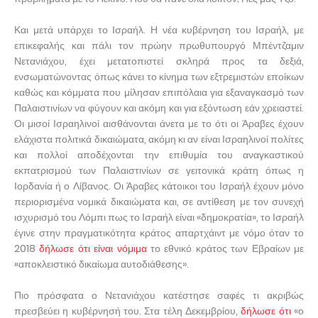
Και μετά υπάρχει το Ισραήλ. Η νέα κυβέρνηση του Ισραήλ, με
επικεφαλής και πάλι τον πρώην πρωθυπουργό Μπέντζαμιν
Νετανιάχου, έχει μετατοπιστεί σκληρά προς τα δεξιά,
ενσωματώνοντας όπως κάνει το κίνημα των εξτρεμιστών εποίκων
καθώς και κόμματα που μίλησαν επιπόλαια για εξαναγκασμό των
Παλαιστινίων να φύγουν και ακόμη και για εξόντωση εάν χρειαστεί.
Οι μισοί Ισραηλινοί αισθάνονται άνετα με το ότι οι Άραβες έχουν
ελάχιστα πολιτικά δικαιώματα, ακόμη κι αν είναι Ισραηλινοί πολίτες
και πολλοί αποδέχονται την επιθυμία του αναγκαστικού
εκπατρισμού των Παλαιστινίων σε γειτονικά κράτη όπως η
Ιορδανία ή ο Λίβανος. Οι Άραβες κάτοικοι του Ισραήλ έχουν μόνο
περιορισμένα νομικά δικαιώματα και, σε αντίθεση με τον συνεχή
ισχυρισμό του Λόμπι πως το Ισραήλ είναι «δημοκρατία», το Ισραήλ
έγινε στην πραγματικότητα κράτος απαρτχάιντ με νόμο όταν το
2018
δήλωσε ότι είναι νόμιμα
το εθνικό κράτος των Εβραίων με
«αποκλειστικό δικαίωμα αυτοδιάθεσης».
Πιο πρόσφατα ο Νετανιάχου κατέστησε σαφές τι ακριβώς
πρεσβεύει η κυβέρνησή του. Στα τέλη Δεκεμβρίου,
δήλωσε ότι
«ο