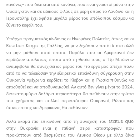
κανόνες» που διέπεται από κανόνες που είναι γνωστοί μόνο στην
Ουάσιγκτον και σε ειδικούς φίλους σε μέρη όπως το Λονδίνο και η
Ιερουσαλήμ έχει αφήσει μεγάλο μέρος του υπόλοιπου κόσμου να
ξύνει το κεφάλι του.
Υπάρχει πραγματικός κίνδυνος οι Ηνωμένες Πολιτείες, όπως και οι
Bourbon Kings της Γαλλίας, να μην ξεχάσουν ποτέ τίποτα αλλά
να μην μάθουν ποτέ τίποτα. Παρόλο που οι Αμερικανοί δεν
κερδίζουν απολύτως τίποτα από τη θυσία τους, ο Τζο Μπάιντεν
αναμφίβολα θα συνεχίσει ως μέρος του «το έργο μας απέχει πολύ
από το να τελειώσει» την εξαιρετικά επικίνδυνη σύγκρουση στην
Ουκρανία «μέχρι να κερδίσει το Κίεβο» και η Ρωσία πιθανώς να
απωθηθεί και να αποδυναμωθεί. Αν αυτό δεν γίνει μέχρι το 2024,
δισεκατομμύρια δολάρια περισσότερα θα πεθάνουν στην τρύπα
του χρήματος και πολλοί περισσότεροι Ουκρανοί, Ρώσοι και,
όπως επίσης και Αμερικανοί, θα πεθάνουν.
Αλλά ακόμα πιο επικίνδυνη από τη συνέχιση του status quo
στην Ουκρανία είναι η πιθανή σειρά καταστροφών που
προκύπτουν από δεσμεύσεις του Λευκού Οίκου με άλλα ξένα