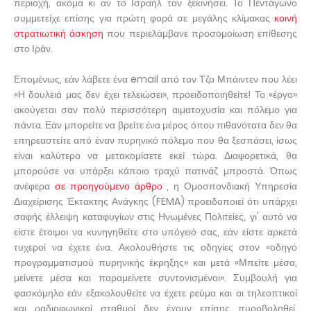
περιοχή, ακόμα κι αν το Ισραήλ τον ξεκινήσει. Το Πεντάγωνο
συμμετείχε επίσης για πρώτη φορά σε μεγάλης κλίμακας
κοινή
στρατιωτική άσκηση
που περιελάμβανε προσομοίωση επίθεσης
στο Ιράν.
Επομένως, εάν λάβετε ένα email από τον Τζο Μπάιντεν που λέει
«Η δουλειά μας δεν έχει τελειώσει», προειδοποιηθείτε! Το «έργο»
ακούγεται σαν πολύ περισσότερη αιματοχυσία και πόλεμο για
πάντα. Εάν μπορείτε να βρείτε ένα μέρος όπου πιθανότατα δεν θα
επηρεαστείτε από έναν πυρηνικό πόλεμο που θα ξεσπάσει, ίσως
είναι καλύτερο να μετακομίσετε εκεί τώρα. Διαφορετικά, θα
μπορούσε να υπάρξει κάποιο τραχύ πατινάζ μπροστά. Όπως
ανέφερα
σε προηγούμενο άρθρο
, η Ομοσπονδιακή Υπηρεσία
Διαχείρισης Έκτακτης Ανάγκης (FEMA) προειδοποιεί ότι υπάρχει
σαφής έλλειψη καταφυγίων στις Ηνωμένες Πολιτείες, γι' αυτό να
είστε έτοιμοι να κυνηγηθείτε στο υπόγειό σας, εάν είστε αρκετά
τυχεροί να έχετε ένα. Ακολουθήστε τις οδηγίες στον «οδηγό
προγραμματισμού πυρηνικής έκρηξης» και μετά «Μπείτε μέσα,
μείνετε μέσα και παραμείνετε συντονισμένοι». Συμβουλή για
φασκόμηλο εάν εξακολουθείτε να έχετε ρεύμα και οι τηλεοπτικοί
και ραδιοφωνικοί σταθμοί δεν έχουν επίσης πυροβοληθεί.