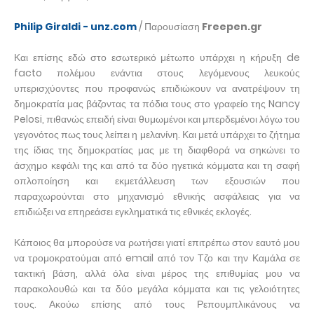
Philip Giraldi - unz.com
/ Παρουσίαση
Freepen.gr
Και επίσης εδώ στο εσωτερικό μέτωπο υπάρχει η κήρυξη de
facto πολέμου ενάντια στους λεγόμενους λευκούς
υπερισχύοντες που προφανώς επιδιώκουν να ανατρέψουν τη
δημοκρατία μας βάζοντας τα πόδια τους στο γραφείο της Nancy
Pelosi, πιθανώς επειδή είναι θυμωμένοι και μπερδεμένοι λόγω του
γεγονότος πως τους λείπει η μελανίνη. Και μετά υπάρχει το ζήτημα
της ίδιας της δημοκρατίας μας με τη διαφθορά να σηκώνει το
άσχημο κεφάλι της και από τα δύο ηγετικά κόμματα και τη σαφή
οπλοποίηση και εκμετάλλευση των εξουσιών που
παραχωρούνται στο μηχανισμό εθνικής ασφάλειας για να
επιδιώξει να επηρεάσει εγκληματικά τις εθνικές εκλογές.
Κάποιος θα μπορούσε να ρωτήσει γιατί επιτρέπω στον εαυτό μου
να τρομοκρατούμαι από email από τον Τζο και την Καμάλα σε
τακτική βάση, αλλά όλα είναι μέρος της επιθυμίας μου να
παρακολουθώ και τα δύο μεγάλα κόμματα και τις γελοιότητες
τους. Ακούω επίσης από τους Ρεπουμπλικάνους να