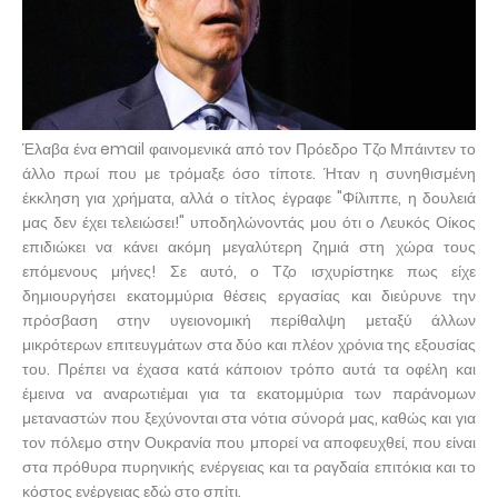
Έλαβα ένα email φαινομενικά από τον Πρόεδρο Τζο Μπάιντεν το
άλλο πρωί που με τρόμαξε όσο τίποτε. Ήταν η συνηθισμένη
έκκληση για χρήματα, αλλά ο τίτλος έγραφε "Φίλιππε, η δουλειά
μας δεν έχει τελειώσει!" υποδηλώνοντάς μου ότι ο Λευκός Οίκος
επιδιώκει να κάνει ακόμη μεγαλύτερη ζημιά στη χώρα τους
επόμενους μήνες! Σε αυτό, ο Τζο ισχυρίστηκε πως είχε
δημιουργήσει εκατομμύρια θέσεις εργασίας και διεύρυνε την
πρόσβαση στην υγειονομική περίθαλψη μεταξύ άλλων
μικρότερων επιτευγμάτων στα δύο και πλέον χρόνια της εξουσίας
του. Πρέπει να έχασα κατά κάποιον τρόπο αυτά τα οφέλη και
έμεινα να αναρωτιέμαι για τα εκατομμύρια των παράνομων
μεταναστών που ξεχύνονται στα νότια σύνορά μας, καθώς και για
τον πόλεμο στην Ουκρανία που μπορεί να αποφευχθεί, που είναι
στα πρόθυρα πυρηνικής ενέργειας και τα ραγδαία επιτόκια και το
κόστος ενέργειας εδώ στο σπίτι.