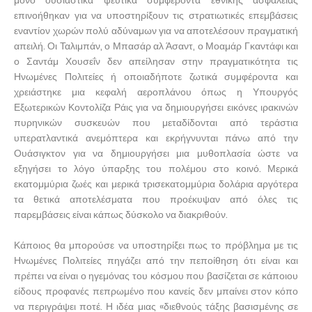
μόνο ουσιαστικά ψεύτικα συμφέροντα εθνικής ασφάλειας
επινοήθηκαν για να υποστηρίξουν τις στρατιωτικές επεμβάσεις
εναντίον χωρών πολύ αδύναμων για να αποτελέσουν πραγματική
απειλή. Οι Ταλιμπάν, ο Μπασάρ αλ Άσαντ, ο Μοαμάρ Γκαντάφι και
ο Σαντάμ Χουσεΐν δεν απείλησαν στην πραγματικότητα τις
Ηνωμένες Πολιτείες ή οποιαδήποτε ζωτικά συμφέροντα και
χρειάστηκε μια κεφαλή αεροπλάνου όπως η Υπουργός
Εξωτερικών Κοντολίζα Ράις για να δημιουργήσει εικόνες ιρακινών
πυρηνικών συσκευών που μεταδίδονται από τεράστια
υπερατλαντικά ανεμόπτερα και εκρήγνυνται πάνω από την
Ουάσιγκτον για να δημιουργήσει μια μυθοπλασία ώστε να
εξηγήσει το λόγο ύπαρξης του πολέμου στο κοινό. Μερικά
εκατομμύρια ζωές και μερικά τρισεκατομμύρια δολάρια αργότερα
τα θετικά αποτελέσματα που προέκυψαν από όλες τις
παρεμβάσεις είναι κάπως δύσκολο να διακριθούν.
Κάποιος θα μπορούσε να υποστηρίξει πως το πρόβλημα με τις
Ηνωμένες Πολιτείες πηγάζει από την πεποίθηση ότι είναι και
πρέπει να είναι ο ηγεμόνας του κόσμου που βασίζεται σε κάποιου
είδους προφανές πεπρωμένο που κανείς δεν μπαίνει στον κόπο
να περιγράψει ποτέ. Η ιδέα μιας «διεθνούς τάξης βασισμένης σε