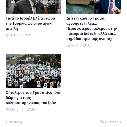
Γιατί το Ισραήλ βλέπει τώρα
Δείτε τι κάνει ο Τραμπ,
την Τουρκία ως στρατηγική
αγνοήστε τι λέει...
απειλή
Περισσότερος πόλεμος στην
ημερήσια διάταξη αλλά και...
July 25, 2026
σημάδια πρώιμης άνοιας;
April 16, 2026
Ο πόλεμος του Τραμπ είναι ένα
δώρο για τους
σκληροπυρηνικούς του Ιράν
March 24, 2026
Νεότερη
Παλαιότερη