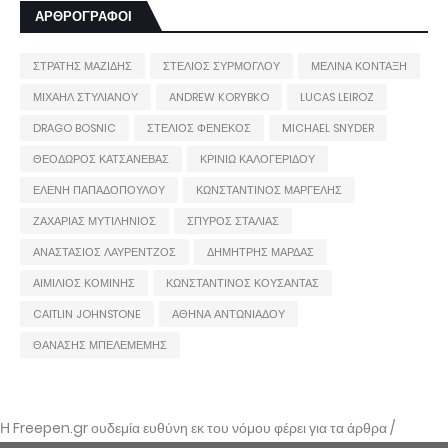
ΑΡΘΡΟΓΡΑΦΟΙ
ΣΤΡΑΤΗΣ ΜΑΖΙΔΗΣ
ΣΤΕΛΙΟΣ ΣΥΡΜΟΓΛΟΥ
ΜΕΛΙΝΑ ΚΟΝΤΑΞΗ
ΜΙΧΑΗΛ ΣΤΥΛΙΑΝΟΥ
ANDREW KORYBKO
LUCAS LEIROZ
DRAGO BOSNIC
ΣΤΕΛΙΟΣ ΦΕΝΕΚΟΣ
MICHAEL SNYDER
ΘΕΟΔΩΡΟΣ ΚΑΤΣΑΝΕΒΑΣ
ΚΡΙΝΙΩ ΚΑΛΟΓΕΡΙΔΟΥ
ΕΛΕΝΗ ΠΑΠΑΔΟΠΟΥΛΟΥ
ΚΩΝΣΤΑΝΤΙΝΟΣ ΜΑΡΓΕΛΗΣ
ΖΑΧΑΡΙΑΣ ΜΥΤΙΛΗΝΙΟΣ
ΣΠΥΡΟΣ ΣΤΑΛΙΑΣ
ΑΝΑΣΤΑΣΙΟΣ ΛΑΥΡΕΝΤΖΟΣ
ΔΗΜΗΤΡΗΣ ΜΑΡΔΑΣ
ΑΙΜΙΛΙΟΣ ΚΟΜΙΝΗΣ
ΚΩΝΣΤΑΝΤΙΝΟΣ ΚΟΥΣΑΝΤΑΣ
CAITLIN JOHNSTONE
ΑΘΗΝΑ ΑΝΤΩΝΙΑΔΟΥ
ΘΑΝΑΣΗΣ ΜΠΕΛΕΜΕΜΗΣ
Η Freepen.gr ουδεμία ευθύνη εκ του νόμου φέρει για τα άρθρα /
αναρτήσεις που δημοσιεύονται και απηχούν τις απόψεις των συντακτών