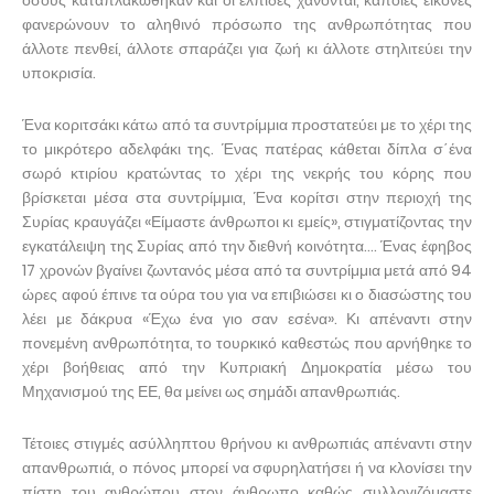
όσους καταπλακώθηκαν και οι ελπίδες χάνονται, κάποιες εικόνες
φανερώνουν το αληθινό πρόσωπο της ανθρωπότητας που
άλλοτε πενθεί, άλλοτε σπαράζει για ζωή κι άλλοτε στηλιτεύει την
υποκρισία.
Ένα κοριτσάκι κάτω από τα συντρίμμια προστατεύει με το χέρι της
το μικρότερο αδελφάκι της. Ένας πατέρας κάθεται δίπλα σ΄ένα
σωρό κτιρίου κρατώντας το χέρι της νεκρής του κόρης που
βρίσκεται μέσα στα συντρίμμια, Ένα κορίτσι στην περιοχή της
Συρίας κραυγάζει «Είμαστε άνθρωποι κι εμείς», στιγματίζοντας την
εγκατάλειψη της Συρίας από την διεθνή κοινότητα…. Ένας έφηβος
17 χρονών βγαίνει ζωντανός μέσα από τα συντρίμμια μετά από 94
ώρες αφού έπινε τα ούρα του για να επιβιώσει κι ο διασώστης του
λέει με δάκρυα «Έχω ένα γιο σαν εσένα». Κι απέναντι στην
πονεμένη ανθρωπότητα, το τουρκικό καθεστώς που αρνήθηκε το
χέρι βοήθειας από την Κυπριακή Δημοκρατία μέσω του
Μηχανισμού της ΕΕ, θα μείνει ως σημάδι απανθρωπιάς.
Τέτοιες στιγμές ασύλληπτου θρήνου κι ανθρωπιάς απέναντι στην
απανθρωπιά, ο πόνος μπορεί να σφυρηλατήσει ή να κλονίσει την
πίστη του ανθρώπου στον άνθρωπο καθώς συλλογιζόμαστε