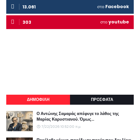
στο
Facebook
13.061
στο
youtube
303
ΔΗΜΟΦΙΛΗ
ΠΡΟΣΦΑΤΑ
Ο Αντώνης Σαμαράς απέφυγε το λάθος της
Μαρίας Καρυστιανού. Όμως...
7/22/2026 10:52:00 π.μ.