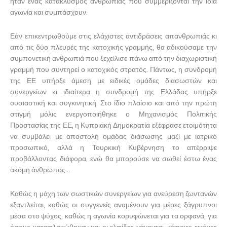
ήταν ένας κατακλυσμός ανθρωπιάς που συμμερίζονται την ίδια
αγωνία και συμπάσχουν.
Εάν επικεντρωθούμε στις ελάχιστες αντιδράσεις απανθρωπιάς κι
από τις δύο πλευρές της κατοχικής γραμμής, θα αδικούσαμε την
συμπονετική ανθρωπιά που ξεχείλισε πάνω από την διαχωριστική
γραμμή που συντηρεί ο κατοχικός στρατός. Πάντως, η συνδρομή
της ΕΕ υπήρξε άμεση με ειδικές ομάδες διασωστών και
συνεργείων κι ιδιαίτερα η συνδρομή της Ελλάδας υπήρξε
ουσιαστική και συγκινητική. Στο ίδιο πλαίσιο και από την πρώτη
στιγμή μόλις ενεργοποιήθηκε ο Μηχανισμός Πολιτικής
Προστασίας της ΕΕ, η Κυπριακή Δημοκρατία εξέφρασε ετοιμότητα
να συμβάλει με αποστολή ομάδας διάσωσης μαζί με ιατρικό
προσωπικό, αλλά η Τουρκική Κυβέρνηση το απέρριψε
προβάλλοντας διάφορα, ενώ θα μπορούσε να σωθεί έστω ένας
ακόμη άνθρωπος...
Καθώς η μάχη των σωστικών συνεργείων για ανεύρεση ζωντανών
εξαντλείται, καθώς οι συγγενείς αναμένουν για μέρες ξάγρυπνοι
μέσα στο ψύχος, καθώς η αγωνία κορυφώνεται για τα ορφανά, για