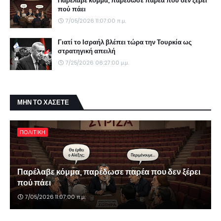
Παρέλαβε κόμμα, παρέδωσε παρέα που δεν ξέρει
πού πάει
7/05/2026 11:07:00 π.μ.
Γιατί το Ισραήλ βλέπει τώρα την Τουρκία ως
στρατηγική απειλή
7/25/2026 06:27:00 μ.μ.
ΜΗΝ ΤΟ ΧΑΣΕΤΕ
ΠΟΛΙΤΙΚΗ
Παρέλαβε κόμμα, παρέδωσε παρέα που δεν ξέρει
πού πάει
7/05/2026 11:07:00 π.μ.