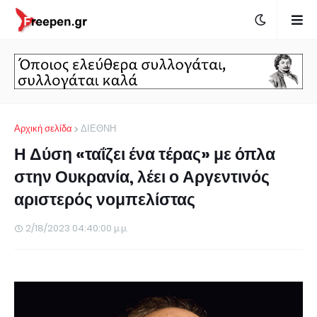
Αρχική σελίδα
ΔΙΕΘΝΗ
Η Δύση «ταΐζει ένα τέρας» με όπλα
στην Ουκρανία, λέει ο Αργεντινός
αριστερός νομπελίστας
2/18/2023 04:40:00 μ.μ.