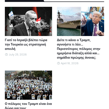
Γιατί το Ισραήλ βλέπει τώρα
Δείτε τι κάνει ο Τραμπ,
την Τουρκία ως στρατηγική
αγνοήστε τι λέει...
απειλή
Περισσότερος πόλεμος στην
ημερήσια διάταξη αλλά και...
July 25, 2026
σημάδια πρώιμης άνοιας;
April 16, 2026
Ο πόλεμος του Τραμπ είναι ένα
δώρο για τους