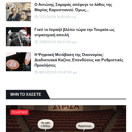
Ο Αντώνης Σαμαράς απέφυγε το λάθος της
Μαρίας Καρυστιανού. Όμως...
7/22/2026 10:52:00 π.μ.
Γιατί το Ισραήλ βλέπει τώρα την Τουρκία ως
στρατηγική απειλή
7/25/2026 06:27:00 μ.μ.
Η Ψηφιακή Μετάβαση της Οικονομίας:
Διαδικτυακά Καζίνο, Επενδύσεις και Ρυθμιστικές
Προκλήσεις
8/03/2026 03:47:00 μ.μ.
ΜΗΝ ΤΟ ΧΑΣΕΤΕ
ΠΟΛΙΤΙΚΗ