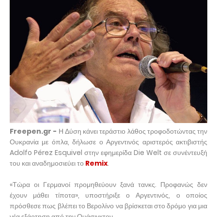
Freepen.gr -
Η Δύση κάνει τεράστιο λάθος τροφοδοτώντας την
Ουκρανία με όπλα, δήλωσε ο Αργεντινός αριστερός ακτιβιστής
Adolfo Pérez Esquivel στην εφημερίδα Die Welt σε συνέντευξή
του και αναδημοσιεύει το
Remix
.
«Τώρα οι Γερμανοί προμηθεύουν ξανά τανκς. Προφανώς δεν
έχουν μάθει τίποτα», υποστήριξε ο Αργεντινός, ο οποίος
πρόσθεσε πως βλέπει το Βερολίνο να βρίσκεται στο δρόμο για μια
νέα εξάρτηση από την Ουάσιγκτον.