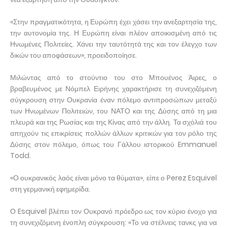
«Στην πραγματικότητα, η Ευρώπη έχει χάσει την ανεξαρτησία της,
την αυτονομία της. Η Ευρώπη είναι πλέον αποικισμένη από τις
Ηνωμένες Πολιτείες. Χάνει την ταυτότητά της και τον έλεγχο των
δικών του αποφάσεων», προειδοποίησε.
Μιλώντας από το στούντιο του στο Μπουένος Άιρες, ο
βραβευμένος με Νόμπελ Ειρήνης χαρακτήρισε τη συνεχιζόμενη
σύγκρουση στην Ουκρανία έναν πόλεμο αντιπροσώπων μεταξύ
των Ηνωμένων Πολιτειών, του ΝΑΤΟ και της Δύσης από τη μια
πλευρά και της Ρωσίας και της Κίνας από την άλλη. Τα σχόλιά του
απηχούν τις επικρίσεις πολλών άλλων κριτικών για τον ρόλο της
Δύσης στον πόλεμο, όπως του Γάλλου ιστορικού Emmanuel
Todd.
«Ο ουκρανικός λαός είναι μόνο τα θύματα», είπε ο Perez Esquivel
στη γερμανική εφημερίδα.
Ο Esquivel βλέπει τον Ουκρανό πρόεδρο ως τον κύριο ένοχο για
τη συνεχιζόμενη ένοπλη σύγκρουση: «Το να στέλνεις τανκς για να