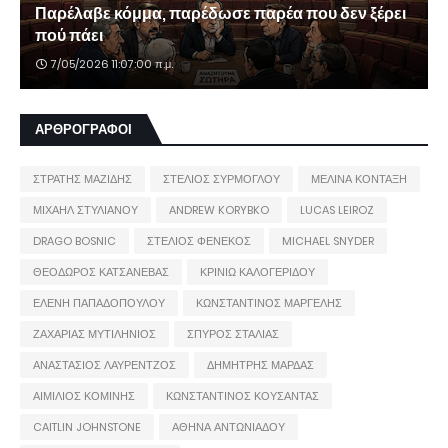
Παρέλαβε κόμμα, παρέδωσε παρέα που δεν ξέρει
πού πάει
7/05/2026 11:07:00 π.μ.
ΑΡΘΡΟΓΡΑΦΟΙ
ΣΤΡΑΤΗΣ ΜΑΖΙΔΗΣ
ΣΤΕΛΙΟΣ ΣΥΡΜΟΓΛΟΥ
ΜΕΛΙΝΑ ΚΟΝΤΑΞΗ
ΜΙΧΑΗΛ ΣΤΥΛΙΑΝΟΥ
ANDREW KORYBKO
LUCAS LEIROZ
DRAGO BOSNIC
ΣΤΕΛΙΟΣ ΦΕΝΕΚΟΣ
MICHAEL SNYDER
ΘΕΟΔΩΡΟΣ ΚΑΤΣΑΝΕΒΑΣ
ΚΡΙΝΙΩ ΚΑΛΟΓΕΡΙΔΟΥ
ΕΛΕΝΗ ΠΑΠΑΔΟΠΟΥΛΟΥ
ΚΩΝΣΤΑΝΤΙΝΟΣ ΜΑΡΓΕΛΗΣ
ΖΑΧΑΡΙΑΣ ΜΥΤΙΛΗΝΙΟΣ
ΣΠΥΡΟΣ ΣΤΑΛΙΑΣ
ΑΝΑΣΤΑΣΙΟΣ ΛΑΥΡΕΝΤΖΟΣ
ΔΗΜΗΤΡΗΣ ΜΑΡΔΑΣ
ΑΙΜΙΛΙΟΣ ΚΟΜΙΝΗΣ
ΚΩΝΣΤΑΝΤΙΝΟΣ ΚΟΥΣΑΝΤΑΣ
CAITLIN JOHNSTONE
ΑΘΗΝΑ ΑΝΤΩΝΙΑΔΟΥ