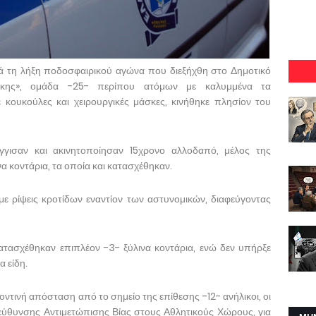
ά τη λήξη ποδοσφαιρικού αγώνα που διεξήχθη στο Δημοτικό
άκης», ομάδα -25- περίπου ατόμων με καλυμμένα τα
κουκούλες και χειρουργικές μάσκες, κινήθηκε πλησίον του
γγισαν και ακινητοποίησαν 15χρονο αλλοδαπό, μέλος της
 κοντάρια, τα οποία και κατασχέθηκαν.
ε ρίψεις κροτίδων εναντίον των αστυνομικών, διαφεύγοντας
ατασχέθηκαν επιπλέον -3- ξύλινα κοντάρια, ενώ δεν υπήρξε
 είδη.
ντινή απόσταση από το σημείο της επίθεσης -12- ανήλικοι, οι
εύθυνσης Αντιμετώπισης Βίας στους Αθλητικούς Χώρους, για