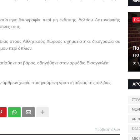
ΜΗ
τίστηκε δικογραφία περί μη έκδοσης Δελτίου Αστυνομικής
ΠΟ
όνες τους.
Βίας στους Αθλητικούς Χώρους σχηματίστηκε δικογραφία σε
Πα
όμου περί όπλων.
που
ατίσθηκε σε βάρος, οδηγήθηκε στον αρμόδιο Εισαγγελέα.
7
ων άρθρων χωρίς προηγούμενη γραπτή άδειας της σελίδας
ΑΡ
ΣΤΡ
ΜΕΛ
AND
DRA
Προβολή όλων
MIC