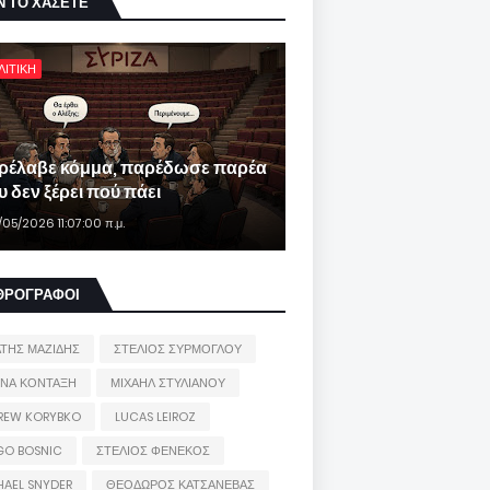
Ν ΤΟ ΧΑΣΕΤΕ
ΛΙΤΙΚΗ
ρέλαβε κόμμα, παρέδωσε παρέα
 δεν ξέρει πού πάει
/05/2026 11:07:00 π.μ.
ΘΡΟΓΡΑΦΟΙ
ΑΤΗΣ ΜΑΖΙΔΗΣ
ΣΤΕΛΙΟΣ ΣΥΡΜΟΓΛΟΥ
ΙΝΑ ΚΟΝΤΑΞΗ
ΜΙΧΑΗΛ ΣΤΥΛΙΑΝΟΥ
REW KORYBKO
LUCAS LEIROZ
GO BOSNIC
ΣΤΕΛΙΟΣ ΦΕΝΕΚΟΣ
HAEL SNYDER
ΘΕΟΔΩΡΟΣ ΚΑΤΣΑΝΕΒΑΣ