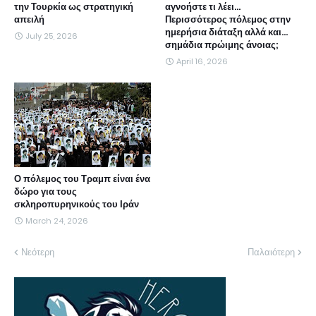
την Τουρκία ως στρατηγική
αγνοήστε τι λέει...
απειλή
Περισσότερος πόλεμος στην
ημερήσια διάταξη αλλά και...
July 25, 2026
σημάδια πρώιμης άνοιας;
April 16, 2026
Ο πόλεμος του Τραμπ είναι ένα
δώρο για τους
σκληροπυρηνικούς του Ιράν
March 24, 2026
Νεότερη
Παλαιότερη