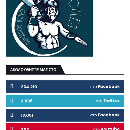
ΑΚΟΛΟΥΘΗΣΤΕ ΜΑΣ ΣΤΟ
στο
Facebook
234.210
στο
Twitter
2.998
στο
Facebook
13.061
στο
youtube
303