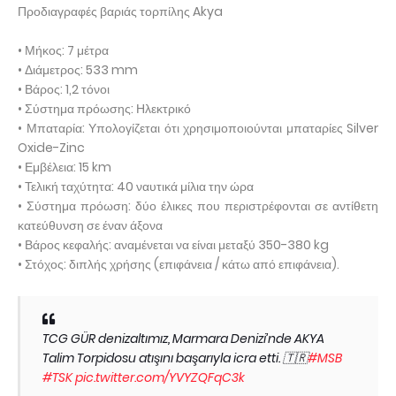
Προδιαγραφές βαριάς τορπίλης Akya
• Μήκος: 7 μέτρα
• Διάμετρος: 533 mm
• Βάρος: 1,2 τόνοι
• Σύστημα πρόωσης: Ηλεκτρικό
• Μπαταρία: Υπολογίζεται ότι χρησιμοποιούνται μπαταρίες Silver
Oxide-Zinc
• Εμβέλεια: 15 km
• Τελική ταχύτητα: 40 ναυτικά μίλια την ώρα
• Σύστημα πρόωση: δύο έλικες που περιστρέφονται σε αντίθετη
κατεύθυνση σε έναν άξονα
• Βάρος κεφαλής: αναμένεται να είναι μεταξύ 350-380 kg
• Στόχος: διπλής χρήσης (επιφάνεια / κάτω από επιφάνεια).
TCG GÜR denizaltımız, Marmara Denizi’nde AKYA
Talim Torpidosu atışını başarıyla icra etti. 🇹🇷
#MSB
#TSK
pic.twitter.com/YVYZQFqC3k