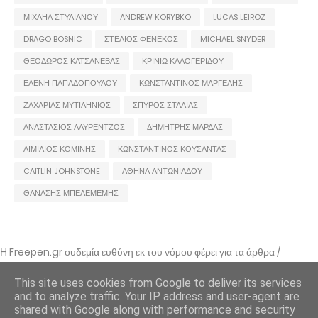
ΜΙΧΑΗΛ ΣΤΥΛΙΑΝΟΥ
ANDREW KORYBKO
LUCAS LEIROZ
DRAGO BOSNIC
ΣΤΕΛΙΟΣ ΦΕΝΕΚΟΣ
MICHAEL SNYDER
ΘΕΟΔΩΡΟΣ ΚΑΤΣΑΝΕΒΑΣ
ΚΡΙΝΙΩ ΚΑΛΟΓΕΡΙΔΟΥ
ΕΛΕΝΗ ΠΑΠΑΔΟΠΟΥΛΟΥ
ΚΩΝΣΤΑΝΤΙΝΟΣ ΜΑΡΓΕΛΗΣ
ΖΑΧΑΡΙΑΣ ΜΥΤΙΛΗΝΙΟΣ
ΣΠΥΡΟΣ ΣΤΑΛΙΑΣ
ΑΝΑΣΤΑΣΙΟΣ ΛΑΥΡΕΝΤΖΟΣ
ΔΗΜΗΤΡΗΣ ΜΑΡΔΑΣ
ΑΙΜΙΛΙΟΣ ΚΟΜΙΝΗΣ
ΚΩΝΣΤΑΝΤΙΝΟΣ ΚΟΥΣΑΝΤΑΣ
CAITLIN JOHNSTONE
ΑΘΗΝΑ ΑΝΤΩΝΙΑΔΟΥ
ΘΑΝΑΣΗΣ ΜΠΕΛΕΜΕΜΗΣ
Η Freepen.gr ουδεμία ευθύνη εκ του νόμου φέρει για τα άρθρα /
αναρτήσεις που δημοσιεύονται και απηχούν τις απόψεις των συντακτών
τους και δε σημαίνει πως τα υιοθετεί. Σε περίπτωση που θεωρείτε πως
This site uses cookies from Google to deliver its services
θίγεστε από κάποιο εξ αυτών ή ότι υπάρχει κάποιο σφάλμα,
and to analyze traffic. Your IP address and user-agent are
επικοινωνήστε μέσω e-mail
shared with Google along with performance and security