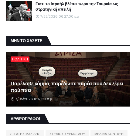
Γιατί το Ισραήλ βλέπει τώρα την Τουρκία ως
στρατηγική απειλή
7/25/2026 06:27:00 μ.μ.
ΜΗΝ ΤΟ ΧΑΣΕΤΕ
ΠΟΛΙΤΙΚΗ
Παρέλαβε κόμμα, παρέδωσε παρέα που δεν ξέρει
πού πάει
7/05/2026 11:07:00 π.μ.
ΑΡΘΡΟΓΡΑΦΟΙ
ΣΤΡΑΤΗΣ ΜΑΖΙΔΗΣ
ΣΤΕΛΙΟΣ ΣΥΡΜΟΓΛΟΥ
ΜΕΛΙΝΑ ΚΟΝΤΑΞΗ