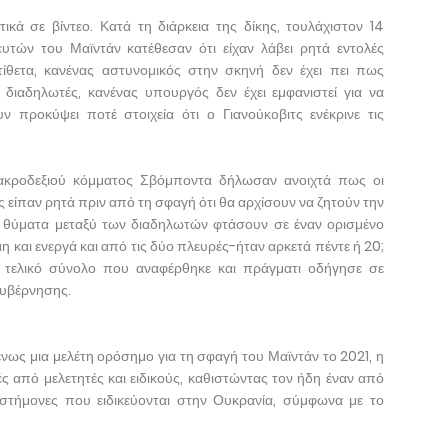
τικά σε βίντεο. Κατά τη διάρκεια της δίκης, τουλάχιστον 14
ών του Μαϊντάν κατέθεσαν ότι είχαν λάβει ρητά εντολές
τίθετα, κανένας αστυνομικός στην σκηνή δεν έχει πει πως
ιαδηλωτές, κανένας υπουργός δεν έχει εμφανιστεί για να
υν προκύψει ποτέ στοιχεία ότι ο Γιανούκοβιτς ενέκρινε τις
 ακροδεξιού κόμματος Σβόμποντα δήλωσαν ανοιχτά πως οι
είπαν ρητά πριν από τη σφαγή ότι θα αρχίσουν να ζητούν την
α θύματα μεταξύ των διαδηλωτών φτάσουν σε έναν ορισμένο
 και ενεργά και από τις δύο πλευρές-ήταν αρκετά πέντε ή 20;
ο τελικό σύνολο που αναφέρθηκε και πράγματι οδήγησε σε
κυβέρνησης.
ς μια μελέτη ορόσημο για τη σφαγή του Μαϊντάν το 2021, η
ς από μελετητές και ειδικούς, καθιστώντας τον ήδη έναν από
ιστήμονες που ειδικεύονται στην Ουκρανία, σύμφωνα με το