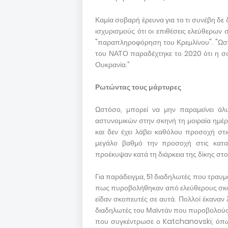
Καμία σοβαρή έρευνα για το τι συνέβη δε
ισχυρισμούς ότι οι επιθέσεις ελεύθερων
"παραπληροφόρηση του Κρεμλίνου". "Ωσ
του ΝΑΤΟ παραδέχτηκε το 2020 ότι η σφ
Ουκρανία.”
Ρωτώντας τους μάρτυρες
Ωστόσο, μπορεί να μην παραμείνει άλυ
αστυνομικών στην σκηνή τη μοιραία ημέρ
και δεν έχει λάβει καθόλου προσοχή στ
μεγάλο βαθμό την προσοχή στις καταθ
προέκυψαν κατά τη διάρκεια της δίκης στ
Για παράδειγμα, 51 διαδηλωτές που τραυμ
πως πυροβολήθηκαν από ελεύθερους σκοπ
είδαν σκοπευτές σε αυτά. Πολλοί έκαναν 
διαδηλωτές του Μαϊντάν που πυροβολούσα
που συγκέντρωσε ο Katchanovski, όπως