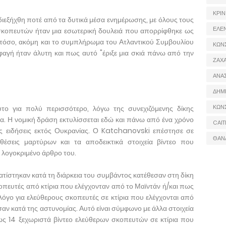
ΚΡΙΝ
 διεξήχθη ποτέ από τα δυτικά μέσα ενημέρωσης, με όλους τους
ΕΛΕ
 σκοπευτών ήταν μια εσωτερική δουλειά που απορρίφθηκε ως
τόσο, ακόμη και το συμπλήρωμα του Ατλαντικού Συμβουλίου
ΚΩΝ
αγή ήταν άλυτη και πως αυτό "έριξε μια σκιά πάνω από την
ΖΑΧΑ
ΑΝΑ
ΔΗΜ
ΚΩΝ
το για πολύ περισσότερο, λόγω της συνεχιζόμενης δίκης
α. Η νομική δράση εκτυλίσσεται εδώ και πάνω από ένα χρόνο
CAIT
ις ειδήσεις εκτός Ουκρανίας. Ο Katchanovski επέστησε σε
ΘΑΝ
έσεις μαρτύρων και τα αποδεικτικά στοιχεία βίντεο που
ο λογοκριμένο άρθρο του.
ατίστηκαν κατά τη διάρκεια του συμβάντος κατέθεσαν στη δίκη
ευτές από κτίρια που ελέγχονταν από το Μαϊντάν ή/και πως
λόγο για ελεύθερους σκοπευτές σε κτίρια που ελέγχονται από
ν κατά της αστυνομίας. Αυτό είναι σύμφωνο με άλλα στοιχεία
 14 ξεχωριστά βίντεο ελεύθερων σκοπευτών σε κτίρια που