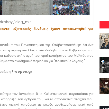
pixabay / oleg_mit
έκονται εξωτερικές δυνάμεις έχουν αποσιωπηθεί για
ovski – του Πανεπιστημίου της Οτάβα-αποκάλυψε ότι ένα
ία ότι η σφαγή των Ουκρανών διαδηλωτών το Φεβρουάριο του
α καθοριστική στιγμή του πραξικοπήματος του Μαϊντάν που
ηκε από ακαδημαϊκό περιοδικό για "πολιτικούς λόγους.”
ουσίαση
Freepen.gr
εύτηκε τον Ιανουάριο 6, ο Katchanovski παρουσίασε για
απόρριψη του άρθρου του, και τα αποδεικτικά στοιχεία που
έγινε αρχικά αποδεκτό με μικρές αναθεωρήσεις μετά από