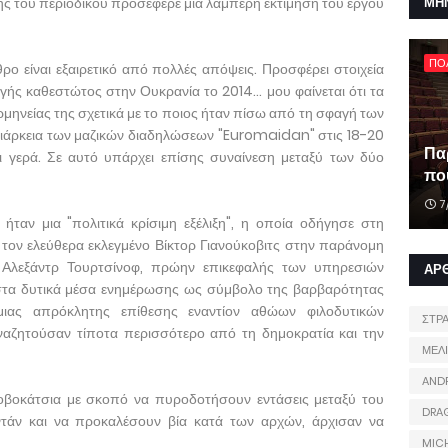
ης του περιοδικού προσέφερε μια λαμπερή εκτίμηση του έργου
ΜΗ
ΠΟ
ρο είναι εξαιρετικό από πολλές απόψεις. Προσφέρει στοιχεία
ής καθεστώτος στην Ουκρανία το 2014... μου φαίνεται ότι τα
ρμηνείας της σχετικά με το ποιος ήταν πίσω από τη σφαγή των
διάρκεια των μαζικών διαδηλώσεων "Euromaidan" στις 18-20
Πα
ι γερά. Σε αυτό υπάρχει επίσης συναίνεση μεταξύ των δύο
που
7
ταν μια "πολιτικά κρίσιμη εξέλιξη", η οποία οδήγησε στη
τον ελεύθερα εκλεγμένο Βίκτορ Γιανούκοβιτς στην παράνομη
υ Αλεξάντρ Τουρτσίνοφ, πρώην επικεφαλής των υπηρεσιών
ΑΡ
 στα δυτικά μέσα ενημέρωσης ως σύμβολο της βαρβαρότητας
μιας απρόκλητης επίθεσης εναντίον αθώων φιλοδυτικών
ΣΤΡ
αναζητούσαν τίποτα περισσότερο από τη δημοκρατία και την
ΜΕΛ
AND
ροβοκάτσια με σκοπό να πυροδοτήσουν εντάσεις μεταξύ του
DRA
τάν και να προκαλέσουν βία κατά των αρχών, άρχισαν να
MIC