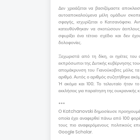
Δεν χρειάζεται να βασιζόμαστε αποκλεισ
αυτοαποκαλούμενα μέλη ομάδων σκοπευτ
σφαγής, ισχυρίζεται ο Κατσανόφσκι. Αν
κατευθύνθηκαν να σκοτώσουν άοπλους δ
σφυρίξει ένα τέτοιο σχέδιο και δεν έχο
δολοφονίες.
Ξεχωριστά από τη δίκη, οι ηγέτες του
εκπρόσωποι της Δυτικής κυβέρνησης τους 
απομάκρυνση του Γιανούκοβιτς μόλις τ
αριθμό. Αυτός ο αριθμός συζητήθηκε ακόμη
Ή ακόμα και 100; Το τελευταίο ήταν τ
εκκλήσεις για παραίτηση της ουκρανικής 
***
Ο Katchanovski δημοσίευσε προηγουμένω
οποία έχει αναφερθεί πάνω από 100 φορέ
τους πιο αναφερόμενους πολιτικούς επ
Google Scholar.