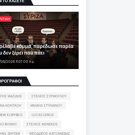
Ν ΤΟ ΧΑΣΕΤΕ
ΛΙΤΙΚΗ
ρέλαβε κόμμα, παρέδωσε παρέα
 δεν ξέρει πού πάει
/05/2026 11:07:00 π.μ.
ΘΡΟΓΡΑΦΟΙ
ΑΤΗΣ ΜΑΖΙΔΗΣ
ΣΤΕΛΙΟΣ ΣΥΡΜΟΓΛΟΥ
ΙΝΑ ΚΟΝΤΑΞΗ
ΜΙΧΑΗΛ ΣΤΥΛΙΑΝΟΥ
REW KORYBKO
LUCAS LEIROZ
GO BOSNIC
ΣΤΕΛΙΟΣ ΦΕΝΕΚΟΣ
HAEL SNYDER
ΘΕΟΔΩΡΟΣ ΚΑΤΣΑΝΕΒΑΣ