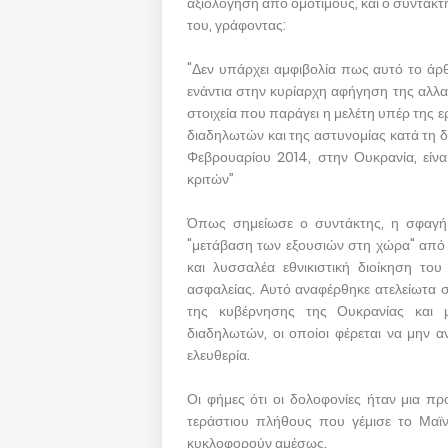
αξιολόγηση από ομοτίμους, και ο συντάκτ
του, γράφοντας:
"Δεν υπάρχει αμφιβολία πως αυτό το άρθ
ενάντια στην κυρίαρχη αφήγηση της αλλαγ
στοιχεία που παράγει η μελέτη υπέρ της ε
διαδηλωτών και της αστυνομίας κατά τη 
Φεβρουαρίου 2014, στην Ουκρανία, είνα
κριτών”
Όπως σημείωσε ο συντάκτης, η σφαγή ή
"μετάβαση των εξουσιών στη χώρα" από 
και λυσσαλέα εθνικιστική διοίκηση το
ασφαλείας. Αυτό αναφέρθηκε ατελείωτα
της κυβέρνησης της Ουκρανίας και 
διαδηλωτών, οι οποίοι φέρεται να μην 
ελευθερία.
Οι φήμες ότι οι δολοφονίες ήταν μια π
τεράστιου πλήθους που γέμισε το Μαϊν
κυκλοφορούν αμέσως.