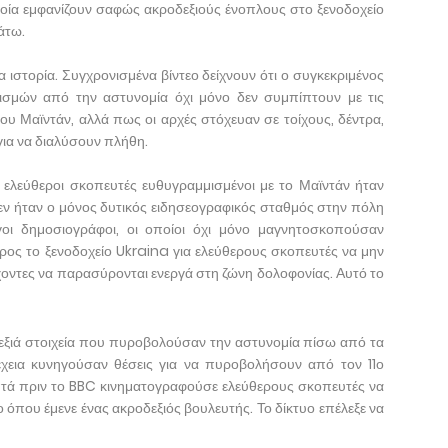
οία εμφανίζουν σαφώς ακροδεξιούς ένοπλους στο ξενοδοχείο
άτω.
α ιστορία. Συγχρονισμένα βίντεο δείχνουν ότι ο συγκεκριμένος
σμών από την αστυνομία όχι μόνο δεν συμπίπτουν με τις
υ Μαϊντάν, αλλά πως οι αρχές στόχευαν σε τοίχους, δέντρα,
για να διαλύσουν πλήθη.
λεύθεροι σκοπευτές ευθυγραμμισμένοι με το Μαϊντάν ήταν
εν ήταν ο μόνος δυτικός ειδησεογραφικός σταθμός στην πόλη
λγοι δημοσιογράφοι, οι οποίοι όχι μόνο μαγνητοσκοπούσαν
ρος το ξενοδοχείο Ukraina για ελεύθερους σκοπευτές να μην
χοντες να παρασύρονται ενεργά στη ζώνη δολοφονίας. Αυτό το
ξιά στοιχεία που πυροβολούσαν την αστυνομία πίσω από τα
χεια κυνηγούσαν θέσεις για να πυροβολήσουν από τον 11ο
πτά πριν το BBC κινηματογραφούσε ελεύθερους σκοπευτές να
όπου έμενε ένας ακροδεξιός βουλευτής. Το δίκτυο επέλεξε να