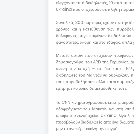
ελέγχονταναπό διαδηλωτές, 10 από τα οπ
Ukraina που στοχεύουν σε πλήθη παρακ
Συνολικά, 300 μάρτυρες έχουν πει την ίδι
χρόνος και η κατεύθυνση των πυροβολι
δολοφονίες συγκεκριμένων διαδηλωτών το
φανοστάτες, ακόμη και στο έδαφος, απλά 
Μεταξύ αυτών που στόχευαν προφανώς ε
δημοσιογράφοι του ARD της Γερμανίας. Δ
εκείνη την εποχή – το ίδιο και οι Βέ
διαδηλωτές του Μαϊντάν να ουρλιάζουν π
τους πυροβολήσουν, αλλά και οι συμμετέ
εμπρηστικό υλικό δε μεταδόθηκε ποτέ.
Το CNN κινηματογραφούσε επίσης ακροδε
οδοφράγματα του Μαϊντάν και στη συνέ
όροφο του ξενοδοχείου Ukraina, λίγα λε
πυροβολούν διαδηλωτές από ένα δωμάτιο 
μην το αναφέρει εκείνη την στιγμή.