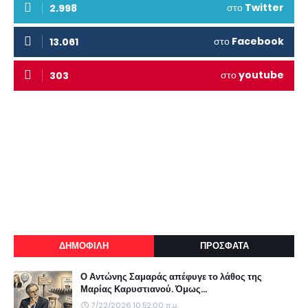
στο
Twitter
2.998
στο
Facebook
13.061
στο
youtube
303
ΔΗΜΟΦΙΛΗ
ΠΡΟΣΦΑΤΑ
Ο Αντώνης Σαμαράς απέφυγε το λάθος της
Μαρίας Καρυστιανού. Όμως...
7/22/2026 10:52:00 π.μ.