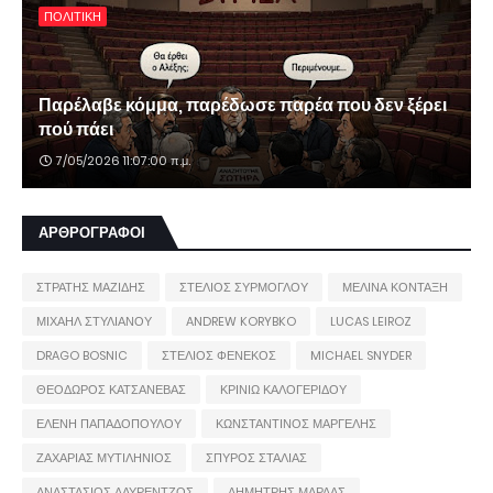
ΠΟΛΙΤΙΚΗ
Παρέλαβε κόμμα, παρέδωσε παρέα που δεν ξέρει
πού πάει
7/05/2026 11:07:00 π.μ.
ΑΡΘΡΟΓΡΑΦΟΙ
ΣΤΡΑΤΗΣ ΜΑΖΙΔΗΣ
ΣΤΕΛΙΟΣ ΣΥΡΜΟΓΛΟΥ
ΜΕΛΙΝΑ ΚΟΝΤΑΞΗ
ΜΙΧΑΗΛ ΣΤΥΛΙΑΝΟΥ
ANDREW KORYBKO
LUCAS LEIROZ
DRAGO BOSNIC
ΣΤΕΛΙΟΣ ΦΕΝΕΚΟΣ
MICHAEL SNYDER
ΘΕΟΔΩΡΟΣ ΚΑΤΣΑΝΕΒΑΣ
ΚΡΙΝΙΩ ΚΑΛΟΓΕΡΙΔΟΥ
ΕΛΕΝΗ ΠΑΠΑΔΟΠΟΥΛΟΥ
ΚΩΝΣΤΑΝΤΙΝΟΣ ΜΑΡΓΕΛΗΣ
ΖΑΧΑΡΙΑΣ ΜΥΤΙΛΗΝΙΟΣ
ΣΠΥΡΟΣ ΣΤΑΛΙΑΣ
ΑΝΑΣΤΑΣΙΟΣ ΛΑΥΡΕΝΤΖΟΣ
ΔΗΜΗΤΡΗΣ ΜΑΡΔΑΣ