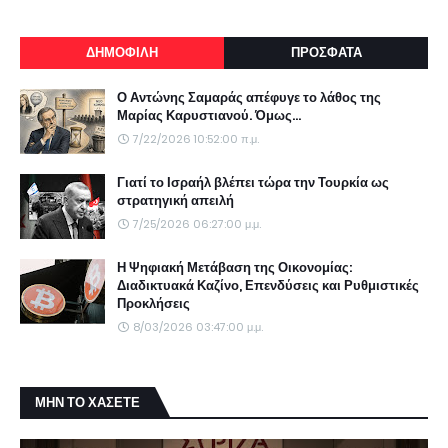
ΔΗΜΟΦΙΛΗ
ΠΡΟΣΦΑΤΑ
Ο Αντώνης Σαμαράς απέφυγε το λάθος της
Μαρίας Καρυστιανού. Όμως...
7/22/2026 10:52:00 π.μ.
Γιατί το Ισραήλ βλέπει τώρα την Τουρκία ως
στρατηγική απειλή
7/25/2026 06:27:00 μ.μ.
Η Ψηφιακή Μετάβαση της Οικονομίας:
Διαδικτυακά Καζίνο, Επενδύσεις και Ρυθμιστικές
Προκλήσεις
8/03/2026 03:47:00 μ.μ.
ΜΗΝ ΤΟ ΧΑΣΕΤΕ