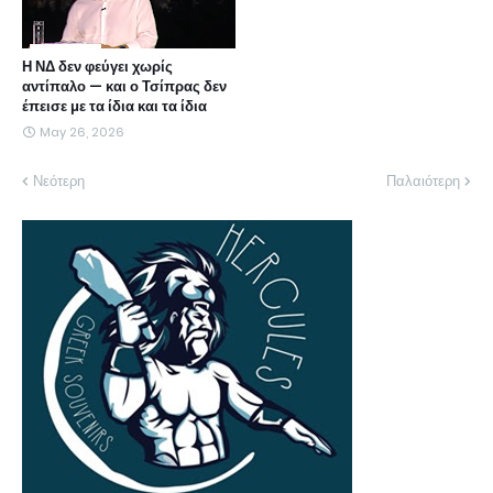
Η ΝΔ δεν φεύγει χωρίς
αντίπαλο — και ο Τσίπρας δεν
έπεισε με τα ίδια και τα ίδια
May 26, 2026
Νεότερη
Παλαιότερη