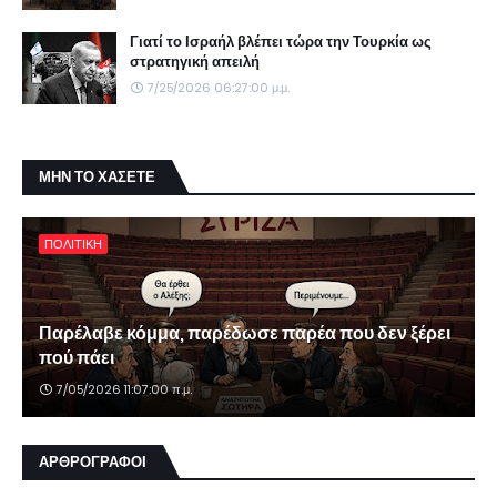
Γιατί το Ισραήλ βλέπει τώρα την Τουρκία ως
στρατηγική απειλή
7/25/2026 06:27:00 μ.μ.
ΜΗΝ ΤΟ ΧΑΣΕΤΕ
ΠΟΛΙΤΙΚΗ
Παρέλαβε κόμμα, παρέδωσε παρέα που δεν ξέρει
πού πάει
7/05/2026 11:07:00 π.μ.
ΑΡΘΡΟΓΡΑΦΟΙ