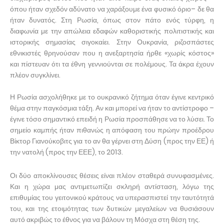
όπου ήταν σχεδόν αδύνατο να χαράξουμε ένα φυσικό όριο– δε θα
ήταν δυνατός. Στη Ρωσία, όπως στον πάτο ενός τύρφη, η
διαφωνία με την απώλεια εδαφών καθοριστικής πολιτιστικής και
ιστορικής σημασίας σιγοκαίει. Στην Ουκρανία, ριζοσπάστες
εθνικιστές θρηνούσαν που η ανεξαρτησία ήρθε «χωρίς κόστος»
και πίστευαν ότι τα έθνη γεννιούνται σε πολέμους. Τα άκρα έχουν
πλέον συγκλίνει.
Η Ρωσία ασχολήθηκε με το ουκρανικό ζήτημα όταν έγινε κεντρικό
θέμα στην παγκόσμια τάξη. Αν και μπορεί να ήταν το αντίστροφο –
έγινε τόσο σημαντικό επειδή η Ρωσία προσπάθησε να το λύσει. Το
σημείο καμπής ήταν πιθανώς η απόφαση του πρώην προέδρου
Βίκτορ Γιανούκοβιτς για το αν θα γέρνει στη Δύση (προς την ΕΕ) ή
την νατολή (προς την ΕΕΕ), το 2013.
Οι δύο αποκλίνουσες θέσεις είναι πλέον σταθερά συνυφασμένες.
Και η χώρα μας αντιμετωπίζει σκληρή αντίσταση, λόγω της
επιθυμίας του γειτονικού κράτους να υπερασπιστεί την ταυτότητά
του, και της ετοιμότητας των δυτικών μεγαλείων να θυσιάσουν
αυτό ακριβώς το έθνος για να βάλουν τη Μόσχα στη θέση της.