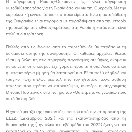
Η σύγκρουση Ρωσίας-Ουκρανίας έχει γίνει σύγκρουση
αυτοδιάθεσης τόσο για τη Ρωσία όσο και για την Ουκρανία. Με την
κυριολεκτική έννοια: όπως στο ποιοι είμαστε. Ενώ η αυτοδιάθεση
της Ουκρανίας είναι παρόμοια με παραδείγματα από την ιστορία
της οικοδόμησης έθνους-κράτους, στη Ρωσία η κατάσταση είναι
πολύ πιο περίπλοκη.
Πολλές από τις έννοιες από το παρελθόν δε θα περάσουν τη
δοκιμασία αυτής της σύγκρουσης. Οι καθαρές αρχαϊκές θέσεις
είναι μη βιώσιμες στις σημερινές παγκόσμιες συνθήκες, ακόμα κι
αν φαίνεται ότι ο κόσμος έχει γυρίσει προς τα πίσω. Αλλά ούτε και
η μεταμοντέρνα μίμηση θα λειτουργεί πια. Είναι πολύ αληθινό και
τραγικό. «Όχι απλώς ρεσιτάλ από τον ηθοποιό, αλλά σοβαρή
απώλεια που πρέπει να αποκαλύψει», αναφέρει ο συγγραφέας
Μπόρις Παστερνάκ, στο ποίημά του «Θα έπρεπε να γνωρίζω πως
αυτό θα συμβεί».
Η χρονιά μεταξύ της τριακοστής επετείου από την κατάρρευση της
ΕΣΣΔ (Δεκέμβριος 2021) και της εκατονταετηρίδας από τη
δημιουργία της (την τελευταία εβδομάδα του 2022) έχει γίνει μια
καταπληκτική πύλη στην αιωνιότητα. Τα αιώνια υπαρξιακά