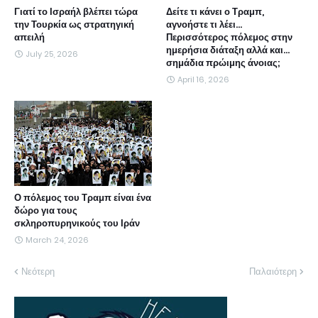
Γιατί το Ισραήλ βλέπει τώρα
Δείτε τι κάνει ο Τραμπ,
την Τουρκία ως στρατηγική
αγνοήστε τι λέει...
απειλή
Περισσότερος πόλεμος στην
ημερήσια διάταξη αλλά και...
July 25, 2026
σημάδια πρώιμης άνοιας;
April 16, 2026
Ο πόλεμος του Τραμπ είναι ένα
δώρο για τους
σκληροπυρηνικούς του Ιράν
March 24, 2026
Νεότερη
Παλαιότερη