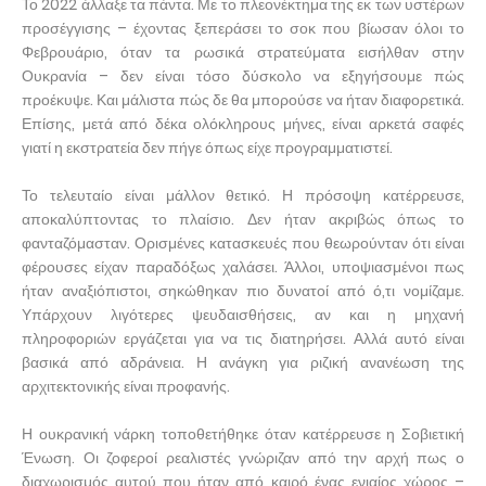
Το 2022 άλλαξε τα πάντα. Με το πλεονέκτημα της εκ των υστέρων
προσέγγισης – έχοντας ξεπεράσει το σοκ που βίωσαν όλοι το
Φεβρουάριο, όταν τα ρωσικά στρατεύματα εισήλθαν στην
Ουκρανία – δεν είναι τόσο δύσκολο να εξηγήσουμε πώς
προέκυψε. Και μάλιστα πώς δε θα μπορούσε να ήταν διαφορετικά.
Επίσης, μετά από δέκα ολόκληρους μήνες, είναι αρκετά σαφές
γιατί η εκστρατεία δεν πήγε όπως είχε προγραμματιστεί.
Το τελευταίο είναι μάλλον θετικό. Η πρόσοψη κατέρρευσε,
αποκαλύπτοντας το πλαίσιο. Δεν ήταν ακριβώς όπως το
φανταζόμασταν. Ορισμένες κατασκευές που θεωρούνταν ότι είναι
φέρουσες είχαν παραδόξως χαλάσει. Άλλοι, υποψιασμένοι πως
ήταν αναξιόπιστοι, σηκώθηκαν πιο δυνατοί από ό,τι νομίζαμε.
Υπάρχουν λιγότερες ψευδαισθήσεις, αν και η μηχανή
πληροφοριών εργάζεται για να τις διατηρήσει. Αλλά αυτό είναι
βασικά από αδράνεια. Η ανάγκη για ριζική ανανέωση της
αρχιτεκτονικής είναι προφανής.
Η ουκρανική νάρκη τοποθετήθηκε όταν κατέρρευσε η Σοβιετική
Ένωση. Οι ζοφεροί ρεαλιστές γνώριζαν από την αρχή πως ο
διαχωρισμός αυτού που ήταν από καιρό ένας ενιαίος χώρος –