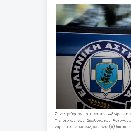
Συνελήφθησαν το τελευταίο 48ωρο σε π
Υπηρεσιών των Διευθύνσεων Αστυνομίας
ναρκωτικών ουσιών, σε πέντε (5) διαφορε