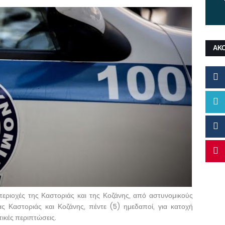
ΑΚ
εριοχές της Καστοριάς και της Κοζάνης, από αστυνομικούς
 Καστοριάς και Κοζάνης, πέντε (5) ημεδαποί, για κατοχή
τικές περιπτώσεις.