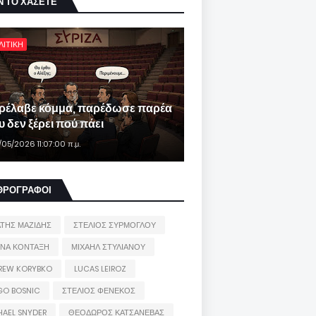
Ν ΤΟ ΧΑΣΕΤΕ
ΛΙΤΙΚΗ
ρέλαβε κόμμα, παρέδωσε παρέα
 δεν ξέρει πού πάει
/05/2026 11:07:00 π.μ.
ΘΡΟΓΡΑΦΟΙ
ΑΤΗΣ ΜΑΖΙΔΗΣ
ΣΤΕΛΙΟΣ ΣΥΡΜΟΓΛΟΥ
ΙΝΑ ΚΟΝΤΑΞΗ
ΜΙΧΑΗΛ ΣΤΥΛΙΑΝΟΥ
REW KORYBKO
LUCAS LEIROZ
GO BOSNIC
ΣΤΕΛΙΟΣ ΦΕΝΕΚΟΣ
HAEL SNYDER
ΘΕΟΔΩΡΟΣ ΚΑΤΣΑΝΕΒΑΣ