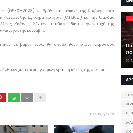
ΜΗ
ες (06-01-2023) το βράδυ σε περιοχή της Κοζάνης, από
 Καταστολής Εγκληματικότητας (Ο.Π.Κ.Ε.) και της Ομάδας
ΠΟ
λειας Κοζάνης, 22χρονη ημεδαπή, διότι στην κατοχή της
 ακατέργαστης κάνναβης.
ίσθηκαν σε βάρος τους, θα υποβληθούν στους αρμόδιους
Πα
που
7
ων άρθρων χωρίς προηγούμενη γραπτή άδειας της σελίδας
ΑΡ
ΣΤΡ
ΜΕΛ
AND
Προβολή όλων
DRA
MIC