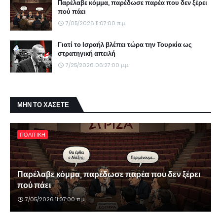
Παρέλαβε κόμμα, παρέδωσε παρέα που δεν ξέρει
πού πάει
7/05/2026 11:07:00 π.μ.
Γιατί το Ισραήλ βλέπει τώρα την Τουρκία ως
στρατηγική απειλή
7/25/2026 06:27:00 μ.μ.
ΜΗΝ ΤΟ ΧΑΣΕΤΕ
ΠΟΛΙΤΙΚΗ
Παρέλαβε κόμμα, παρέδωσε παρέα που δεν ξέρει
πού πάει
7/05/2026 11:07:00 π.μ.