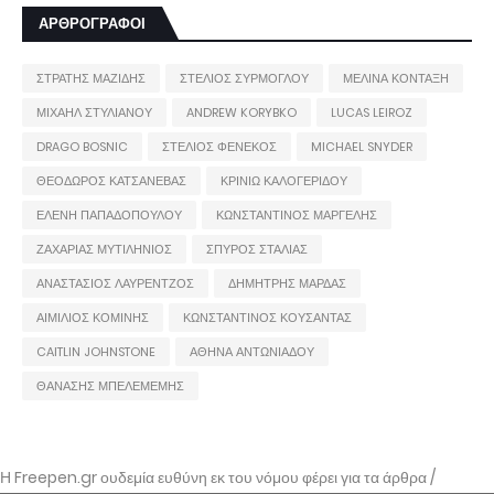
ΑΡΘΡΟΓΡΑΦΟΙ
ΣΤΡΑΤΗΣ ΜΑΖΙΔΗΣ
ΣΤΕΛΙΟΣ ΣΥΡΜΟΓΛΟΥ
ΜΕΛΙΝΑ ΚΟΝΤΑΞΗ
ΜΙΧΑΗΛ ΣΤΥΛΙΑΝΟΥ
ANDREW KORYBKO
LUCAS LEIROZ
DRAGO BOSNIC
ΣΤΕΛΙΟΣ ΦΕΝΕΚΟΣ
MICHAEL SNYDER
ΘΕΟΔΩΡΟΣ ΚΑΤΣΑΝΕΒΑΣ
ΚΡΙΝΙΩ ΚΑΛΟΓΕΡΙΔΟΥ
ΕΛΕΝΗ ΠΑΠΑΔΟΠΟΥΛΟΥ
ΚΩΝΣΤΑΝΤΙΝΟΣ ΜΑΡΓΕΛΗΣ
ΖΑΧΑΡΙΑΣ ΜΥΤΙΛΗΝΙΟΣ
ΣΠΥΡΟΣ ΣΤΑΛΙΑΣ
ΑΝΑΣΤΑΣΙΟΣ ΛΑΥΡΕΝΤΖΟΣ
ΔΗΜΗΤΡΗΣ ΜΑΡΔΑΣ
ΑΙΜΙΛΙΟΣ ΚΟΜΙΝΗΣ
ΚΩΝΣΤΑΝΤΙΝΟΣ ΚΟΥΣΑΝΤΑΣ
CAITLIN JOHNSTONE
ΑΘΗΝΑ ΑΝΤΩΝΙΑΔΟΥ
ΘΑΝΑΣΗΣ ΜΠΕΛΕΜΕΜΗΣ
Η Freepen.gr ουδεμία ευθύνη εκ του νόμου φέρει για τα άρθρα /