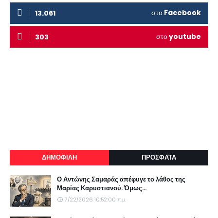
στο
Facebook
13.061
στο
youtube
303
ΔΗΜΟΦΙΛΗ
ΠΡΟΣΦΑΤΑ
Ο Αντώνης Σαμαράς απέφυγε το λάθος της
Μαρίας Καρυστιανού. Όμως...
7/22/2026 10:52:00 π.μ.