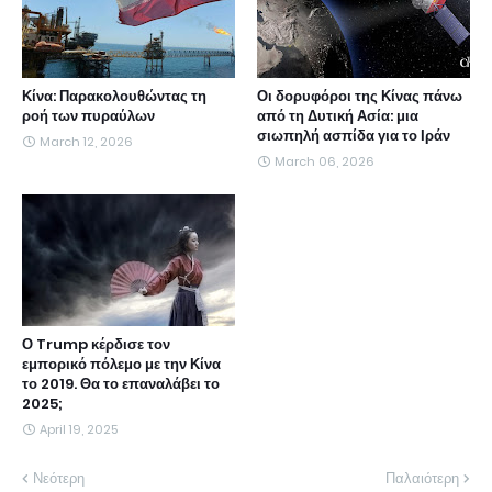
Κίνα: Παρακολουθώντας τη
Οι δορυφόροι της Κίνας πάνω
ροή των πυραύλων
από τη Δυτική Ασία: μια
σιωπηλή ασπίδα για το Ιράν
March 12, 2026
March 06, 2026
Ο Trump κέρδισε τον
εμπορικό πόλεμο με την Κίνα
το 2019. Θα το επαναλάβει το
2025;
April 19, 2025
Νεότερη
Παλαιότερη