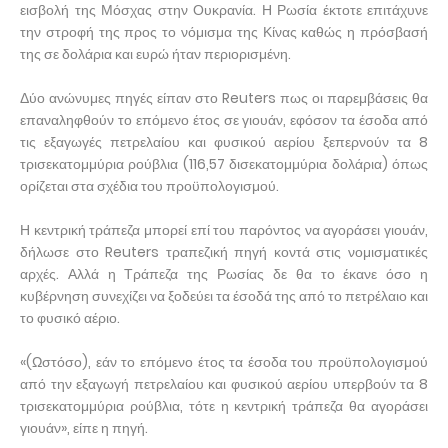
εισβολή της Μόσχας στην Ουκρανία. Η Ρωσία έκτοτε επιτάχυνε
την στροφή της προς το νόμισμα της Κίνας καθώς η πρόσβασή
της σε δολάρια και ευρώ ήταν περιορισμένη.
Δύο ανώνυμες πηγές είπαν στο Reuters πως οι παρεμβάσεις θα
επαναληφθούν το επόμενο έτος σε γιουάν, εφόσον τα έσοδα από
τις εξαγωγές πετρελαίου και φυσικού αερίου ξεπερνούν τα 8
τρισεκατομμύρια ρούβλια (116,57 δισεκατομμύρια δολάρια) όπως
ορίζεται στα σχέδια του προϋπολογισμού.
Η κεντρική τράπεζα μπορεί επί του παρόντος να αγοράσει γιουάν,
δήλωσε στο Reuters τραπεζική πηγή κοντά στις νομισματικές
αρχές. Αλλά η Τράπεζα της Ρωσίας δε θα το έκανε όσο η
κυβέρνηση συνεχίζει να ξοδεύει τα έσοδά της από το πετρέλαιο και
το φυσικό αέριο.
«(Ωστόσο), εάν το επόμενο έτος τα έσοδα του προϋπολογισμού
από την εξαγωγή πετρελαίου και φυσικού αερίου υπερβούν τα 8
τρισεκατομμύρια ρούβλια, τότε η κεντρική τράπεζα θα αγοράσει
γιουάν», είπε η πηγή.