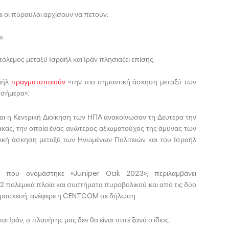
και οι πύραυλοι αρχίσουν να πετούν;
ε.
πόλεμος μεταξύ Ισραήλ και Ιράν πλησιάζει επίσης.
ραήλ
πραγματοποιούν
«την πιο σημαντική άσκηση μεταξύ των
 σήμερα»:
και η Κεντρική Διοίκηση των ΗΠΑ ανακοίνωσαν τη Δευτέρα την
ακας, την οποία ένας ανώτερος αξιωματούχος της άμυνας των
ική άσκηση μεταξύ των Ηνωμένων Πολιτειών και του Ισραήλ
 που ονομάστηκε «Juniper Oak 2023», περιλαμβάνει
2 πολεμικά πλοία και συστήματα πυροβολικού και από τις δύο
 Παρασκευή, ανέφερε η CENTCOM σε δήλωση.
ι Ιράν, ο πλανήτης μας δεν θα είναι ποτέ ξανά ο ίδιος.