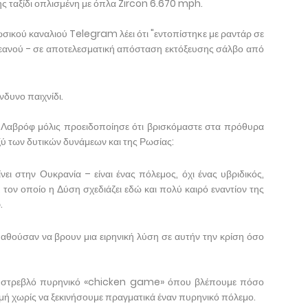
ης ταξίδι οπλισμένη με όπλα Zircon 6.670 mph.
σικού καναλιού Telegram λέει ότι "εντοπίστηκε με ραντάρ σε
κεανού - σε αποτελεσματική απόσταση εκτόξευσης σάλβο από
νδυνο παιχνίδι.
Λαβρόφ μόλις προειδοποίησε ότι βρισκόμαστε στα πρόθυρα
ύ των δυτικών δυνάμεων και της Ρωσίας:
ει στην Ουκρανία – είναι ένας πόλεμος, όχι ένας υβριδικός,
τον οποίο η Δύση σχεδιάζει εδώ και πολύ καιρό εναντίον της
.
παθούσαν να βρουν μια ειρηνική λύση σε αυτήν την κρίση όσο
ολύ στρεβλό πυρηνικό «chicken game» όπου βλέπουμε πόσο
ή χωρίς να ξεκινήσουμε πραγματικά έναν πυρηνικό πόλεμο.