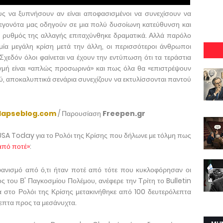
ς να ξυπνήσουν αν είναι αποφασισμένοι να συνεχίσουν να
α γεγονότα μας οδηγούν σε μια πολύ δυσοίωνη κατεύθυνση και
ο ρυθμός της αλλαγής επιταχύνθηκε δραματικά. Αλλά παρόλο
μία μεγάλη κρίση μετά την άλλη, οι περισσότεροι άνθρωποι
Σχεδόν όλοι φαίνεται να έχουν την εντύπωση ότι τα τεράστια
γμή είναι «απλώς προσωρινά» και πως όλα θα «επιστρέψουν
ύ, αποκαλυπτικά σενάρια συνεχίζουν να εκτυλίσσονται παντού
llapseblog.com
/ Παρουσίαση
Freepen.gr
USA Today για το Ρολόι της Κρίσης που δήλωνε με τόλμη πως
 από ποτέ»
:
φανισμό από ό,τι ήταν ποτέ από τότε που κυκλοφόρησαν οι
ς του Β' Παγκοσμίου Πολέμου, ανέφερε την Τρίτη το Bulletin
 στο Ρολόι της Κρίσης μετακινήθηκε από 100 δευτερόλεπτα
επτα προς τα μεσάνυχτα.