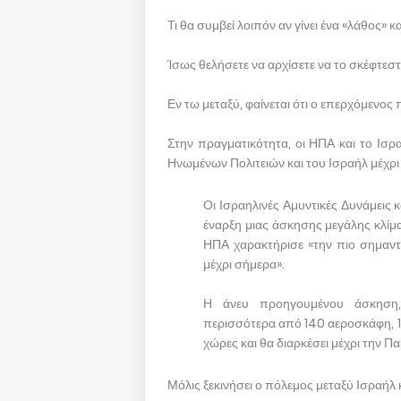
Τι θα συμβεί λοιπόν αν γίνει ένα «λάθος» 
Ίσως θελήσετε να αρχίσετε να το σκέφτεστ
Εν τω μεταξύ, φαίνεται ότι ο επερχόμενος 
Στην πραγματικότητα, οι ΗΠΑ και το Ισ
Ηνωμένων Πολιτειών και του Ισραήλ μέχρι
Οι Ισραηλινές Αμυντικές Δυνάμεις 
έναρξη μιας άσκησης μεγάλης κλίμ
ΗΠΑ χαρακτήρισε «την πιο σημαντ
μέχρι σήμερα».
Η άνευ προηγουμένου άσκηση,
περισσότερα από 140 αεροσκάφη, 1
χώρες και θα διαρκέσει μέχρι την
Μόλις ξεκινήσει ο πόλεμος μεταξύ Ισραήλ κα