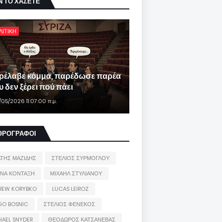
Ν ΤΟ ΧΑΣΕΤΕ
ΛΙΤΙΚΗ
ρέλαβε κόμμα, παρέδωσε παρέα
 δεν ξέρει πού πάει
/05/2026 11:07:00 π.μ.
ΘΡΟΓΡΑΦΟΙ
ΑΤΗΣ ΜΑΖΙΔΗΣ
ΣΤΕΛΙΟΣ ΣΥΡΜΟΓΛΟΥ
ΙΝΑ ΚΟΝΤΑΞΗ
ΜΙΧΑΗΛ ΣΤΥΛΙΑΝΟΥ
REW KORYBKO
LUCAS LEIROZ
GO BOSNIC
ΣΤΕΛΙΟΣ ΦΕΝΕΚΟΣ
HAEL SNYDER
ΘΕΟΔΩΡΟΣ ΚΑΤΣΑΝΕΒΑΣ