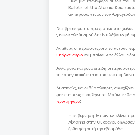
Είναι μια επαναφορά αυτού που 
Bulletin of the Atomic Scientist
αντιπροσωπεύουν τον Αρμαγεδδών
Ναι, βρισκόμαστε πραγματικά στο χείλος
γενικού πληθυσμού δεν έχει λάβει το μήνυ
Αντίθετα, οι περισσότεροι από αυτούς π
υπάρχει αύριο
και μπαίνουν σε άλλου είδ
Αλλά μόνο και μόνο επειδή οι περισσότερ
την πραγματικότητα αυτού που συμβαίνει.
Δυστυχώς, και οι δύο πλευρές συνεχίζου
φαίνεται πως η κυβέρνηση Μπάιντεν θα 
πρώτη φορά
:
Η κυβέρνηση Μπάιντεν κλίνει πρ
Abrams στην Ουκρανία, δήλωσαν δ
έρθει ήδη αυτή την εβδομάδα.