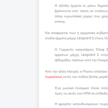
Η εξέλιξη έρχεται εν μέσω δημόσ
βρίσκονται υπό πίεση να στείλου
άλλες ευρωπαϊκές χώρες που χρησ
επίσης.
Και αναφέρεται πως η γερμανική κυβέρ
στείλει άρματα μάχης Leopard 2 στους Ο
Ο Γερμανός καγκελάριος Όλαφ Σο
αρμάτων μάχης Leopard 2 στην 
εβδομάδες πιέσεων από την Ουκρα
Από την άλλη πλευρά, οι Ρώσοι επέλεξαν
πυραύλους
εντός του πεδίου βολής μεγάλ
Ένα ρωσικό πολεμικό πλοίο οπλι
προς τις ακτές των ΗΠΑ σε επίδειξ
Η φρεγάτα κατευθυνόμενων πυρ