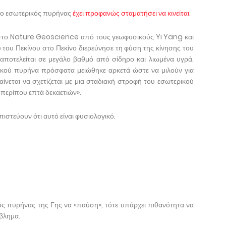
ι ο εσωτερικός πυρήνας
έχει προφανώς σταματήσει να κινείται
:
 στο Nature Geoscience από τους γεωφυσικούς Yi Yang και
ου Πεκίνου στο Πεκίνο διερεύνησε τη φύση της κίνησης του
αποτελείται σε μεγάλο βαθμό από σίδηρο και λιωμένα υγρά.
κού πυρήνα πρόσφατα μειώθηκε αρκετά ώστε να μιλούν για
ίνεται να σχετίζεται με μια σταδιακή στροφή του εσωτερικού
περίπου επτά δεκαετιών».
πιστεύουν ότι αυτό είναι φυσιολογικό.
ικός πυρήνας της Γης να «παύση», τότε υπάρχει πιθανότητα να
βλημα.