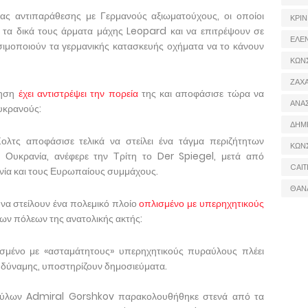
ιας αντιπαράθεσης με Γερμανούς αξιωματούχους, οι οποίοι
ΚΡΙΝ
ν τα δικά τους άρματα μάχης Leopard και να επιτρέψουν σε
ΕΛΕ
ιμοποιούν τα γερμανικής κατασκευής οχήματα να το κάνουν
ΚΩΝ
ΖΑΧΑ
νηση
έχει αντιστρέψει την πορεία
της και αποφάσισε τώρα να
ΑΝΑ
υκρανούς:
ΔΗΜ
λτς αποφάσισε τελικά να στείλει ένα τάγμα περιζήτητων
ΚΩΝ
Ουκρανία, ανέφερε την Τρίτη το Der Spiegel, μετά από
CAIT
νία και τους Ευρωπαίους συμμάχους.
ΘΑΝ
 να στείλουν ένα πολεμικό πλοίο
οπλισμένο με υπερηχητικούς
ων πόλεων της ανατολικής ακτής:
σμένο με «ασταμάτητους» υπερηχητικούς πυραύλους πλέει
η δύναμης, υποστηρίζουν δημοσιεύματα.
αύλων Admiral Gorshkov παρακολουθήθηκε στενά από τα