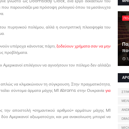
έγινε γνωστό ως Doomsday Clock, ένα έργο δεκαετιών του
ΜΗ
s που παρουσιάζει μια πρόσοψη ρολογιού όπου τα μεσάνυχτα
α.
ΠΟ
 του πυρηνικού πολέμου, αλλά η συντριπτική πλειοψηφία του
μα.
Πα
ερνούν υπέροχα κάνοντας πάρτι,
ξοδεύουν χρήματα σαν να μην
που
ους προβλήματα.
7
οι Αμερικανοί επιλέγουν να αγνοήσουν τον πόλεμο δεν αλλάζει
ΑΡ
ν απλώς να κλιμακώνουν τη σύγκρουση. Στην πραγματικότητα,
στείλει σύντομα άρματα μάχης M1 Abrams στην Ουκρανία
για
ΣΤΡ
ΜΕΛ
ος την αποστολή «σημαντικού αριθμού» αρμάτων μάχης M1
AND
ύο Αμερικανοί αξιωματούχοι, και μια ανακοίνωση μπορεί να
DRA
MIC