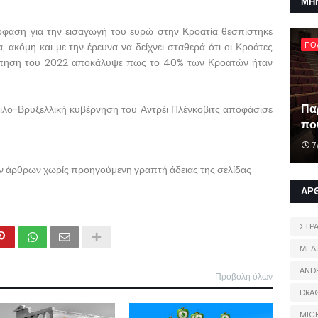
ΜΗ
όφαση για την εισαγωγή του ευρώ στην Κροατία θεσπίστηκε
ΠΟ
ακόμη και με την έρευνα να δείχνει σταθερά ότι οι Κροάτες
κόπηση του 2022 αποκάλυψε πως το 40% των Κροατών ήταν
.
Πα
 φιλο-Βρυξελλική κυβέρνηση του Αντρέι Πλένκοβιτς αποφάσισε
που
7
ων άρθρων χωρίς προηγούμενη γραπτή άδειας της σελίδας
ΑΡ
ΣΤΡ
ΜΕΛ
AND
Προβολή όλων
DRA
MIC