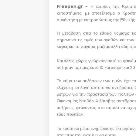
Freepen.gr -
Η είσοδος της Κροατ
καταστήματα, με αποτέλεσμα ο Κροάτ
συνάντηση με εκπροσώπους της Εθνικής 
Η μετάβαση από το εθνικό νόμισμα κ
σημαντικά τις τιμές των αγαθών και των
καφές και τα τσιγάρα, μαζί με άλλα είδη π
Και άλλες χώρες γνώρισαν αυτό το φαινόμ
αύξησαν τις τιμές κατά 10 και ακόμη και 20 
Το κύμα των αυξήσεων των τιμών έχει π
ελάχιστη επιλογή από το να αντιδράσει
μέτρων για την προστασία των πολιτών α
Οικονομίας Νταβόρ Φιλίποβιτς αντέδρασε 
αυξήσεις, φτάνοντας στο σημείο να ισχ
τους πολίτες».
Τα κροατικά μέσα ενημέρωσης εκτίμησαν 
ήταν προετοιμασμένη για αυτήν.