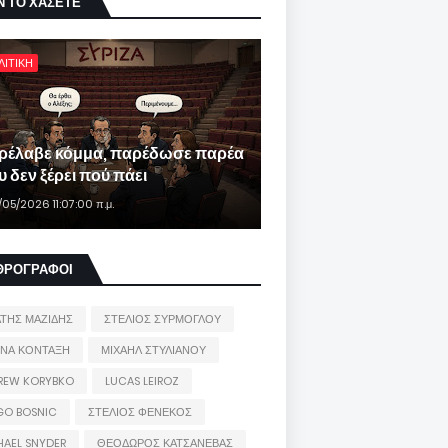
Ν ΤΟ ΧΑΣΕΤΕ
ΛΙΤΙΚΗ
ρέλαβε κόμμα, παρέδωσε παρέα
 δεν ξέρει πού πάει
/05/2026 11:07:00 π.μ.
ΘΡΟΓΡΑΦΟΙ
ΑΤΗΣ ΜΑΖΙΔΗΣ
ΣΤΕΛΙΟΣ ΣΥΡΜΟΓΛΟΥ
ΙΝΑ ΚΟΝΤΑΞΗ
ΜΙΧΑΗΛ ΣΤΥΛΙΑΝΟΥ
REW KORYBKO
LUCAS LEIROZ
GO BOSNIC
ΣΤΕΛΙΟΣ ΦΕΝΕΚΟΣ
HAEL SNYDER
ΘΕΟΔΩΡΟΣ ΚΑΤΣΑΝΕΒΑΣ