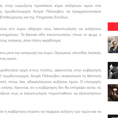
ίας στην ευρωζώνη προκάλεσε κύμα αυξήσεων τιμών στα
ης πρωθυπουργός Αντρέι Πλένκοβιτς να πραγματοποιήσει
Επιθεώρησης και της Υπηρεσίας Εσόδων.
ούνα στο ευρώ οδήγησε τους λιανοπωλητές να αυξήσουν
 υπηρεσιών. Τα βασικά είδη παντοπωλείου, όπως το ψωμί, ο
ρώτης ανάγκης, είναι πλέον ακριβότερα.
ενο μετά την εισαγωγή του ευρώ. Ορισμένες αλυσίδες λιανικής
τοις εκατό.
υροδοτήσει οργή στους πολίτες, αφήνοντας στην κυβέρνηση
. Ο πρωθυπουργός Αντρέι Πλένκοβιτς ανακοίνωσε τη θέσπιση
πό, όπως λέει, αδικαιολόγητες αυξήσεις τιμών. Ο υπουργός
επίσης λέγοντας ότι η κυβέρνηση δεν θα επιτρέψει αυτές τις
υρίζεται πως οι λιανοπωλητές «προσπαθούν να εξαπατήσουν
ότι η κυβέρνηση έπρεπε να περίμενε αύξηση των τιμών και να