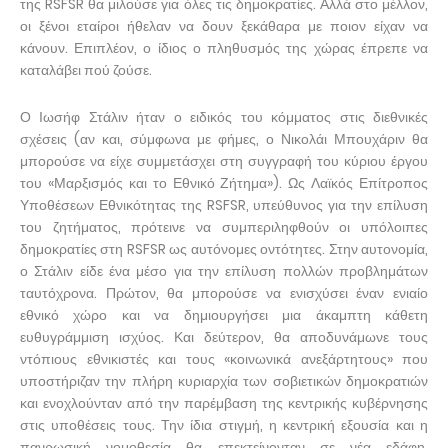
της RSFSR θα μιλούσε για όλες τις δημοκρατίες. Αλλά στο μέλλον,
οι ξένοι εταίροι ήθελαν να δουν ξεκάθαρα με ποιον είχαν να
κάνουν. Επιπλέον, ο ίδιος ο πληθυσμός της χώρας έπρεπε να
καταλάβει πού ζούσε.
Ο Ιωσήφ Στάλιν ήταν ο ειδικός του κόμματος στις διεθνικές
σχέσεις (αν και, σύμφωνα με φήμες, ο Νικολάι Μπουχάριν θα
μπορούσε να είχε συμμετάσχει στη συγγραφή του κύριου έργου
του «Μαρξισμός και το Εθνικό Ζήτημα»). Ως Λαϊκός Επίτροπος
Υποθέσεων Εθνικότητας της RSFSR, υπεύθυνος για την επίλυση
του ζητήματος, πρότεινε να συμπεριληφθούν οι υπόλοιπες
δημοκρατίες στη RSFSR ως αυτόνομες οντότητες. Στην αυτονομία,
ο Στάλιν είδε ένα μέσο για την επίλυση πολλών προβλημάτων
ταυτόχρονα. Πρώτον, θα μπορούσε να ενισχύσει έναν ενιαίο
εθνικό χώρο και να δημιουργήσει μια άκαμπτη κάθετη
ευθυγράμμιση ισχύος. Και δεύτερον, θα αποδυνάμωνε τους
ντόπιους εθνικιστές και τους «κοινωνικά ανεξάρτητους» που
υποστήριζαν την πλήρη κυριαρχία των σοβιετικών δημοκρατιών
και ενοχλούνταν από την παρέμβαση της κεντρικής κυβέρνησης
στις υποθέσεις τους. Την ίδια στιγμή, η κεντρική εξουσία και η
πανρωσική νομοθεσία θα επεκτείνονταν σε νέα εδάφη.