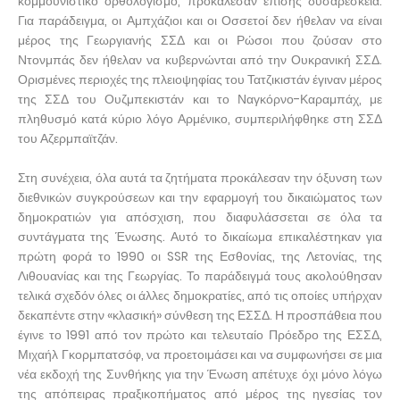
κομμουνιστικό ορθολογισμό, προκάλεσαν επίσης δυσαρέσκεια.
Για παράδειγμα, οι Αμπχάζιοι και οι Οσσετοί δεν ήθελαν να είναι
μέρος της Γεωργιανής ΣΣΔ και οι Ρώσοι που ζούσαν στο
Ντονμπάς δεν ήθελαν να κυβερνώνται από την Ουκρανική ΣΣΔ.
Ορισμένες περιοχές της πλειοψηφίας του Τατζικιστάν έγιναν μέρος
της ΣΣΔ του Ουζμπεκιστάν και το Ναγκόρνο-Καραμπάχ, με
πληθυσμό κατά κύριο λόγο Αρμένικο, συμπεριλήφθηκε στη ΣΣΔ
του Αζερμπαϊτζάν.
Στη συνέχεια, όλα αυτά τα ζητήματα προκάλεσαν την όξυνση των
διεθνικών συγκρούσεων και την εφαρμογή του δικαιώματος των
δημοκρατιών για απόσχιση, που διαφυλάσσεται σε όλα τα
συντάγματα της Ένωσης. Αυτό το δικαίωμα επικαλέστηκαν για
πρώτη φορά το 1990 οι SSR της Εσθονίας, της Λετονίας, της
Λιθουανίας και της Γεωργίας. Το παράδειγμά τους ακολούθησαν
τελικά σχεδόν όλες οι άλλες δημοκρατίες, από τις οποίες υπήρχαν
δεκαπέντε στην «κλασική» σύνθεση της ΕΣΣΔ. Η προσπάθεια που
έγινε το 1991 από τον πρώτο και τελευταίο Πρόεδρο της ΕΣΣΔ,
Μιχαήλ Γκορμπατσόφ, να προετοιμάσει και να συμφωνήσει σε μια
νέα εκδοχή της Συνθήκης για την Ένωση απέτυχε όχι μόνο λόγω
της απόπειρας πραξικοπήματος από μέρος της ηγεσίας τον