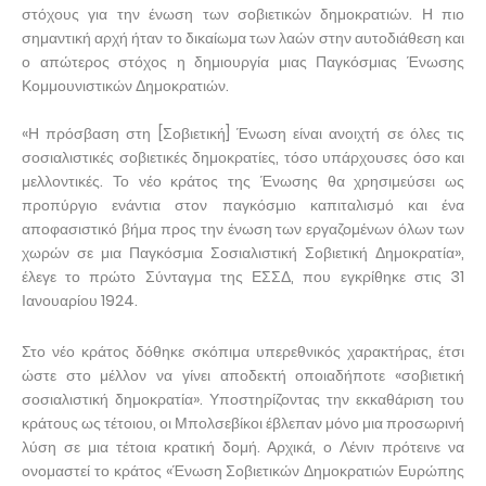
στόχους για την ένωση των σοβιετικών δημοκρατιών. Η πιο
σημαντική αρχή ήταν το δικαίωμα των λαών στην αυτοδιάθεση και
ο απώτερος στόχος η δημιουργία μιας Παγκόσμιας Ένωσης
Κομμουνιστικών Δημοκρατιών.
«Η πρόσβαση στη [Σοβιετική] Ένωση είναι ανοιχτή σε όλες τις
σοσιαλιστικές σοβιετικές δημοκρατίες, τόσο υπάρχουσες όσο και
μελλοντικές. Το νέο κράτος της Ένωσης θα χρησιμεύσει ως
προπύργιο ενάντια στον παγκόσμιο καπιταλισμό και ένα
αποφασιστικό βήμα προς την ένωση των εργαζομένων όλων των
χωρών σε μια Παγκόσμια Σοσιαλιστική Σοβιετική Δημοκρατία»,
έλεγε το πρώτο Σύνταγμα της ΕΣΣΔ, που εγκρίθηκε στις 31
Ιανουαρίου 1924.
Στο νέο κράτος δόθηκε σκόπιμα υπερεθνικός χαρακτήρας, έτσι
ώστε στο μέλλον να γίνει αποδεκτή οποιαδήποτε «σοβιετική
σοσιαλιστική δημοκρατία». Υποστηρίζοντας την εκκαθάριση του
κράτους ως τέτοιου, οι Μπολσεβίκοι έβλεπαν μόνο μια προσωρινή
λύση σε μια τέτοια κρατική δομή. Αρχικά, ο Λένιν πρότεινε να
ονομαστεί το κράτος «Ένωση Σοβιετικών Δημοκρατιών Ευρώπης