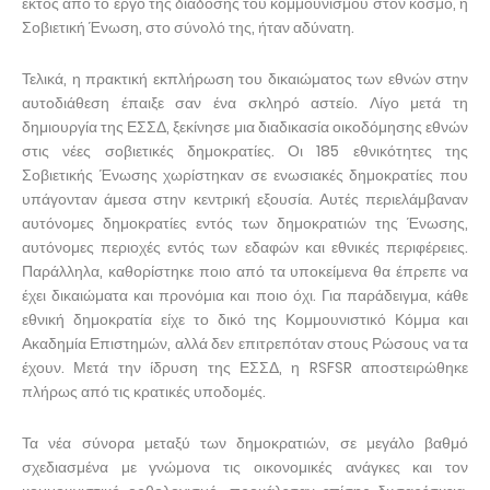
εκτός από το έργο της διάδοσης του κομμουνισμού στον κόσμο, η
Σοβιετική Ένωση, στο σύνολό της, ήταν αδύνατη.
Τελικά, η πρακτική εκπλήρωση του δικαιώματος των εθνών στην
αυτοδιάθεση έπαιξε σαν ένα σκληρό αστείο. Λίγο μετά τη
δημιουργία της ΕΣΣΔ, ξεκίνησε μια διαδικασία οικοδόμησης εθνών
στις νέες σοβιετικές δημοκρατίες. Οι 185 εθνικότητες της
Σοβιετικής Ένωσης χωρίστηκαν σε ενωσιακές δημοκρατίες που
υπάγονταν άμεσα στην κεντρική εξουσία. Αυτές περιελάμβαναν
αυτόνομες δημοκρατίες εντός των δημοκρατιών της Ένωσης,
αυτόνομες περιοχές εντός των εδαφών και εθνικές περιφέρειες.
Παράλληλα, καθορίστηκε ποιο από τα υποκείμενα θα έπρεπε να
έχει δικαιώματα και προνόμια και ποιο όχι. Για παράδειγμα, κάθε
εθνική δημοκρατία είχε το δικό της Κομμουνιστικό Κόμμα και
Ακαδημία Επιστημών, αλλά δεν επιτρεπόταν στους Ρώσους να τα
έχουν. Μετά την ίδρυση της ΕΣΣΔ, η RSFSR αποστειρώθηκε
πλήρως από τις κρατικές υποδομές.
Τα νέα σύνορα μεταξύ των δημοκρατιών, σε μεγάλο βαθμό
σχεδιασμένα με γνώμονα τις οικονομικές ανάγκες και τον