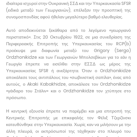
ιδιαίτερα ισχυροί στην Ουκρανική ΣΣΔ και την Υπερκαυκασία SFSR
(ειδικά μεταξύ των Γεωργιανών), επέλεξαν την προοπτική της
συνομοσπονδίας αφού ήθελαν μεγαλύτερο βαθμό ελευθερίας.
Αυτό αποδεικνύεται ξεκάθαρα από το λεγόμενο «γεωργιανό
περιστατικό». Στις 20 Οκτωβρίου 1922, σε μια συνεδρίαση της
Περιφερειακής Επιτροπής της Υπερκαυκασίας του RCP(b)
προέκυψε μια διαφωνία μεταξύ του Grigory (Sergo)
Ordzhonikidze και των Γεωργιανών Μπολσεβίκων για το εάν η
Γεωργία έπρεπε να εισέλθει στην ΕΣΣΔ ως μέρος της
Υπερκαυκασίας SFSR ή ανεξάρτητα. Όταν ο Ordzhonikidze
αποκάλεσε τους αντιπάλους του «σωβινιστική σαπίλα», ένας από
αυτούς, ο Akaki Kabakhidze, αποκάλεσε τον Ordzhonikidze
«γάιδαρο του Στάλιν» και ο Ordzhonikidze τον χτύπησε στο
πρόσωπο.
Η κεντρική εξουσία έπρεπε να παρέμβει και μια επιτροπή της
Κεντρικής Επιτροπής με επικεφαλής τον Φέλιξ Τζερζίνσκι
κατευθύνθηκε στην Υπερκαυκασία. Χωρίς καν να μιλήσουν με την
άλλη πλευρά, οι εκπρόσωποί της τάχθηκαν στο πλευρό του