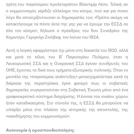
ηγέτη του παγκόσμιου προλεταριάτου Βλαντιμίρ Λένιν. Τελικά, αν
ο κομμουνισμός κέρδιζε ολόκληρο τον κόσμο, πού και για ποιον
λόγο θα αποσχιζόντουσαν οι δημοκρατίες του; «Πρέπει ακόμη να
κατακτήσουμε τα πέντε έκτα της γης για να έχουμε την ΕΣΣΔ σε
όλο τον κόσμο», δήλωσε ο πρόεδρος του 5ου Συνεδρίου της
Κομιντέρν, Γκριγκόρι Ζινόβιεφ, τον Ιούνιο του 1924.
Αυτή η λογική εφαρμόστηκε όχι μόνο στη δεκαετία του 1920, αλλά
και μετά το τέλος του Β' Παγκοσμίου Πολέμου, όταν η
Λευκορωσική ΣΣΔ και η Ουκρανική ΣΣΔ έγιναν συνιδρυτές του
ΟΗΕ, έχοντας τα δικά τους τμήματα εξωτερικής πολιτικής. Όταν το
μοντέλο της «παγκόσμιας ανάπτυξης» μετασχηματίστηκε κατά τη
διάρκεια της περεστρόικα, έγινε φανερό πως οι σοβιετικές
δημοκρατίες συγκρατούνταν στη Σοβιετική Ένωση μόνο από ένα
γραφειοκρατικό σύστημα διαχείρισης. Η έννοια του ενιαίου χώρου
ήταν καταδικασμένη. Στο σύνολό της, η ΕΣΣΔ θα μπορούσε να
υπάρξει μόνο στο πλαίσιο της ιστορικής της αποστολής, της
«οικοδόμησης του κομμουνισμού».
Αυτονομία ή ομοσπονδιοποίηση;