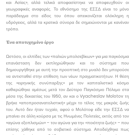
και Ασίας», αλλά τελικά αποφασίστηκε να αποφευχθούν οι
γεωγραφικές αναφορές. Το εθνόσημο της ΕΣΣΔ είναι το μόνο
παράδειγμα στο είδος του όπου απεικονίζεται ολόκληρη η
υδρόγειος, αλλά τα κρατικά σύνορα δε σημειώνονται με κανέναν
τρόπο.
Ένα αποτυχημένο έργο
Ωστόσο, οι ελπίδες των «παλιών μπολσεβίκων» για μια παγκόσμια
επανάσταση δεν εκπληρώθηκαν και το σύστημα που
δημιουργήθηκε με αυτή την προοπτική στο μυαλό δεν μπορούσε
να αντισταθεί στην επίθεση των νέων πραγματικοτήτων. Η θέση
της «ειρηνικής συνύπαρξης» με τον καπιταλιστικό κόσμο
καθιερώθηκε αμέσως μετά τον Δεύτερο Παγκόσμιο Πόλεμο στα
μέσα της δεκαετίας του 1950, αν και ο Vyacheslav Molotov τη
βρήκε «αποπροσανατολιστική» μέχρι το τέλος της μακράς ζωής
του. Αυτό δεν ήταν τυχαίο, αφού ο Μολότοφ είδε την ΕΣΣΔ να
μπαίνει σε άλλη κούρσα με τις Ηνωμένες Πολιτείες, εκτός από τον
«αγώνα εξοπλισμών» – τον ​​αγώνα για την «ποιότητα ζωής» – που
επίσης χάθηκε από το σοβιετικό σύστημα. Αποδείχθηκε πως