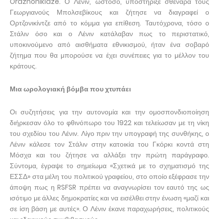
Ordzhonikidze. Ο Λένιν, ωστόσο, υποστήριξε σθεναρά τους
Γεωργιανούς Μπολσεβίκους και ζήτησε να διαγραφεί ο
Ορτζονικίντζε από το κόμμα για επίθεση. Ταυτόχρονα, τόσο ο
Στάλιν όσο και ο Λένιν κατάλαβαν πως το περιστατικό,
υποκινούμενο από αισθήματα εθνικισμού, ήταν ένα σοβαρό
ζήτημα που θα μπορούσε να έχει συνέπειες για το μέλλον του
κράτους.
Μια ωρολογιακή βόμβα που χτυπάει
Οι συζητήσεις για την αυτονομία και την ομοσπονδιοποίηση
διήρκεσαν όλο το φθινόπωρο του 1922 και τελείωσαν με τη νίκη
του σχεδίου του Λένιν. Λίγο πριν την υπογραφή της συνθήκης, ο
Λένιν κάλεσε τον Στάλιν στην κατοικία του Γκόρκι κοντά στη
Μόσχα και του ζήτησε να αλλάξει την πρώτη παράγραφο.
Σύντομα, έγραψε το σημείωμα «Σχετικά με το σχηματισμό της
ΕΣΣΔ» στα μέλη του πολιτικού γραφείου, στο οποίο εξέφρασε την
άποψη πως η RSFSR πρέπει να αναγνωρίσει τον εαυτό της ως
ισότιμο με άλλες δημοκρατίες και να εισέλθει στην ένωση «μαζί και
σε ίση βάση με αυτές». Ο Λένιν έκανε παραχωρήσεις, πολιτικούς