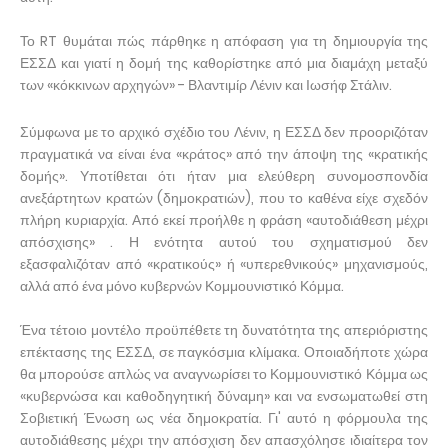
Το RT θυμάται πώς πάρθηκε η απόφαση για τη δημιουργία της
ΕΣΣΔ και γιατί η δομή της καθορίστηκε από μια διαμάχη μεταξύ
των «κόκκινων αρχηγών» - Βλαντιμίρ Λένιν και Ιωσήφ Στάλιν.
Σύμφωνα με το αρχικό σχέδιο του Λένιν, η ΕΣΣΔ δεν προοριζόταν
πραγματικά να είναι ένα «κράτος» από την άποψη της «κρατικής
δομής». Υποτίθεται ότι ήταν μια ελεύθερη συνομοσπονδία
ανεξάρτητων κρατών (δημοκρατιών), που το καθένα είχε σχεδόν
πλήρη κυριαρχία. Από εκεί προήλθε η φράση «αυτοδιάθεση μέχρι
απόσχισης» . Η ενότητα αυτού του σχηματισμού δεν
εξασφαλιζόταν από «κρατικούς» ή «υπερεθνικούς» μηχανισμούς,
αλλά από ένα μόνο κυβερνών Κομμουνιστικό Κόμμα.
Ένα τέτοιο μοντέλο προϋπέθετε τη δυνατότητα της απεριόριστης
επέκτασης της ΕΣΣΔ, σε παγκόσμια κλίμακα. Οποιαδήποτε χώρα
θα μπορούσε απλώς να αναγνωρίσει το Κομμουνιστικό Κόμμα ως
«κυβερνώσα και καθοδηγητική δύναμη» και να ενσωματωθεί στη
Σοβιετική Ένωση ως νέα δημοκρατία. Γι' αυτό η φόρμουλα της
αυτοδιάθεσης μέχρι την απόσχιση δεν απασχόλησε ιδιαίτερα τον