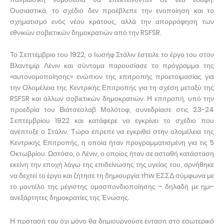
Ουσιαστικά, το σχέδιο δεν προέβλεπε την ενοποίηση και το
σχηματισμό ενός νέου κράτους, αλλά την απορρόφηση των
εθνικών σοβιετικών δημοκρατιών από την RSFSR.
Το Σεπτέμβριο του 1922, ο Ιωσήφ Στάλιν έστειλε το έργο του στον
Βλαντιμίρ Λένιν και σύντομα παρουσίασε το πρόγραμμα της
«αυτονομοποίησης» ενώπιον της επιτροπής προετοιμασίας για
την Ολομέλεια της Κεντρικής Επιτροπής για τη σχέση μεταξύ της
RSFSR και άλλων σοβιετικών δημοκρατιών. Η επιτροπή, υπό την
προεδρία του Βιάτσεσλαβ Μολότοφ, συνεδρίασε στις 23-24
Σεπτεμβρίου 1922 και κατάφερε να εγκρίνει το σχέδιο που
ανέπτυξε ο Στάλιν. Τώρα έπρεπε να εγκριθεί στην ολομέλεια της
Κεντρικής Επιτροπής, η οποία ήταν προγραμματισμένη για τις 5
Οκτωβρίου. Ωστόσο, ο Λένιν, ο οποίος ήταν σε ασταθή κατάσταση
εκείνη την εποχή λόγω της επιδείνωσης της υγείας του, αρνήθηκε
να δεχτεί το έργο και ζήτησε τη δημιουργία τhw ΕΣΣΔ σύμφωνα με
το μοντέλο της μέγιστης ομοσπονδιοποίησης – δηλαδή με ημι-
ανεξάρτητες δημοκρατίες της Ένωσης.
Η πρότασή του όχι μόνο θα δημιουργούσε ένταση στο εσωτερικό