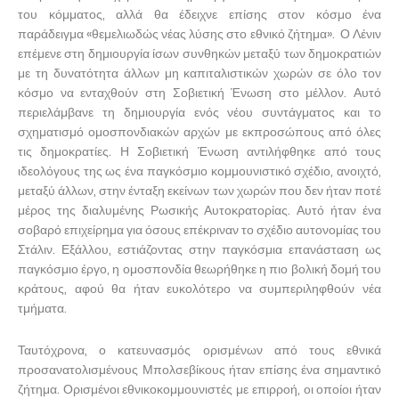
του κόμματος, αλλά θα έδειχνε επίσης στον κόσμο ένα
παράδειγμα «θεμελιωδώς νέας λύσης στο εθνικό ζήτημα». Ο Λένιν
επέμενε στη δημιουργία ίσων συνθηκών μεταξύ των δημοκρατιών
με τη δυνατότητα άλλων μη καπιταλιστικών χωρών σε όλο τον
κόσμο να ενταχθούν στη Σοβιετική Ένωση στο μέλλον. Αυτό
περιελάμβανε τη δημιουργία ενός νέου συντάγματος και το
σχηματισμό ομοσπονδιακών αρχών με εκπροσώπους από όλες
τις δημοκρατίες. Η Σοβιετική Ένωση αντιλήφθηκε από τους
ιδεολόγους της ως ένα παγκόσμιο κομμουνιστικό σχέδιο, ανοιχτό,
μεταξύ άλλων, στην ένταξη εκείνων των χωρών που δεν ήταν ποτέ
μέρος της διαλυμένης Ρωσικής Αυτοκρατορίας. Αυτό ήταν ένα
σοβαρό επιχείρημα για όσους επέκριναν το σχέδιο αυτονομίας του
Στάλιν. Εξάλλου, εστιάζοντας στην παγκόσμια επανάσταση ως
παγκόσμιο έργο, η ομοσπονδία θεωρήθηκε η πιο βολική δομή του
κράτους, αφού θα ήταν ευκολότερο να συμπεριληφθούν νέα
τμήματα.
Ταυτόχρονα, ο κατευνασμός ορισμένων από τους εθνικά
προσανατολισμένους Μπολσεβίκους ήταν επίσης ένα σημαντικό
ζήτημα. Ορισμένοι εθνικοκομμουνιστές με επιρροή, οι οποίοι ήταν