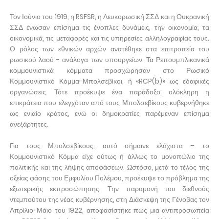
Τον Ιούνιο του 1919, η RSFSR, η Λευκορωσική ΣΣΔ και η Ουκρανική
ΣΣΔ ένωσαν επίσημα τις ένοπλες δυνάμεις, την οικονομία, τα
οικονομικά, τις μεταφορές και τις υπηρεσίες αλληλογραφίας τους.
Ο ρόλος των εθνικών αρχών ανατέθηκε στα επιτροπεία του
ρωσικού λαού - ανάλογα των υπουργείων. Τα Ρεπουμπλικανικά
κομμουνιστικά κόμματα προσχώρησαν στο Ρωσικό
Κομμουνιστικό Κόμμα-Μπολσεβίκοι, ή «RCP(b)» ως εδαφικές
οργανώσεις. Τότε προέκυψε ένα παράδοξο: ολόκληρη η
επικράτεια που ελεγχόταν από τους Μπολσεβίκους κυβερνήθηκε
ως ενιαίο κράτος, ενώ οι δημοκρατίες παρέμεναν επίσημα
ανεξάρτητες.
Για τους Μπολσεβίκους, αυτό σήμαινε ελάχιστα – το
Κομμουνιστικό Κόμμα είχε ούτως ή άλλως το μονοπώλιο της
πολιτικής και της λήψης αποφάσεων. Ωστόσο, μετά το τέλος της
οξείας φάσης του Εμφυλίου Πολέμου, προέκυψε το πρόβλημα της
εξωτερικής εκπροσώπησης. Την παραμονή του διεθνούς
ντεμπούτου της νέας κυβέρνησης, στη Διάσκεψη της Γένοβας τον
Απρίλιο-Μάιο του 1922, αποφασίστηκε πως μια αντιπροσωπεία