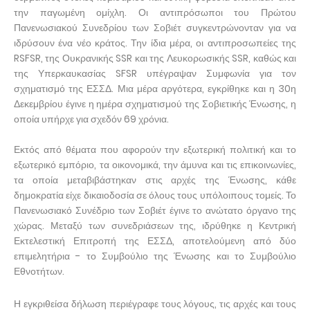
την παγωμένη ομίχλη. Οι αντιπρόσωποι του Πρώτου
Πανενωσιακού Συνεδρίου των Σοβιέτ συγκεντρώνονταν για να
ιδρύσουν ένα νέο κράτος. Την ίδια μέρα, οι αντιπροσωπείες της
RSFSR, της Ουκρανικής SSR και της Λευκορωσικής SSR, καθώς και
της Υπερκαυκασίας SFSR υπέγραψαν Συμφωνία για τον
σχηματισμό της ΕΣΣΔ. Μια μέρα αργότερα, εγκρίθηκε και η 30η
Δεκεμβρίου έγινε η ημέρα σχηματισμού της Σοβιετικής Ένωσης, η
οποία υπήρχε για σχεδόν 69 χρόνια.
Εκτός από θέματα που αφορούν την εξωτερική πολιτική και το
εξωτερικό εμπόριο, τα οικονομικά, την άμυνα και τις επικοινωνίες,
τα οποία μεταβιβάστηκαν στις αρχές της Ένωσης, κάθε
δημοκρατία είχε δικαιοδοσία σε όλους τους υπόλοιπους τομείς. Το
Πανενωσιακό Συνέδριο των Σοβιέτ έγινε το ανώτατο όργανο της
χώρας. Μεταξύ των συνεδριάσεων της, ιδρύθηκε η Κεντρική
Εκτελεστική Επιτροπή της ΕΣΣΔ, αποτελούμενη από δύο
επιμελητήρια - το Συμβούλιο της Ένωσης και το Συμβούλιο
Εθνοτήτων.
Η εγκριθείσα δήλωση περιέγραφε τους λόγους, τις αρχές και τους