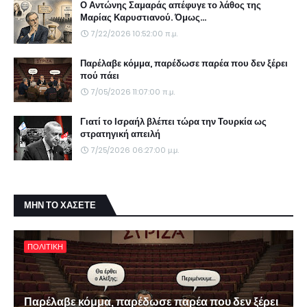
Ο Αντώνης Σαμαράς απέφυγε το λάθος της
Μαρίας Καρυστιανού. Όμως...
7/22/2026 10:52:00 π.μ.
Παρέλαβε κόμμα, παρέδωσε παρέα που δεν ξέρει
πού πάει
7/05/2026 11:07:00 π.μ.
Γιατί το Ισραήλ βλέπει τώρα την Τουρκία ως
στρατηγική απειλή
7/25/2026 06:27:00 μ.μ.
ΜΗΝ ΤΟ ΧΑΣΕΤΕ
ΠΟΛΙΤΙΚΗ
Παρέλαβε κόμμα, παρέδωσε παρέα που δεν ξέρει