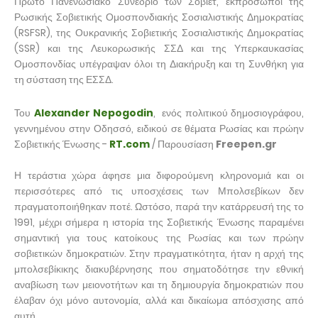
Πρώτο Πανενωσιακό Συνέδριο των Σοβιέτ, εκπρόσωποι της
Ρωσικής Σοβιετικής Ομοσπονδιακής Σοσιαλιστικής Δημοκρατίας
(RSFSR), της Ουκρανικής Σοβιετικής Σοσιαλιστικής Δημοκρατίας
(SSR) και της Λευκορωσικής ΣΣΔ και της Υπερκαυκασίας
Ομοσπονδίας υπέγραψαν όλοι τη Διακήρυξη και τη Συνθήκη για
τη σύσταση της ΕΣΣΔ.
Του
Alexander Nepogodin
, ενός πολιτικού δημοσιογράφου,
γεννημένου στην Οδησσό, ειδικού σε θέματα Ρωσίας και πρώην
Σοβιετικής Ένωσης -
RT.com
/ Παρουσίαση
Freepen.gr
Η τεράστια χώρα άφησε μια διφορούμενη κληρονομιά και οι
περισσότερες από τις υποσχέσεις των Μπολσεβίκων δεν
πραγματοποιήθηκαν ποτέ. Ωστόσο, παρά την κατάρρευσή της το
1991, μέχρι σήμερα η ιστορία της Σοβιετικής Ένωσης παραμένει
σημαντική για τους κατοίκους της Ρωσίας και των πρώην
σοβιετικών δημοκρατιών. Στην πραγματικότητα, ήταν η αρχή της
μπολσεβίκικης διακυβέρνησης που σηματοδότησε την εθνική
αναβίωση των μειονοτήτων και τη δημιουργία δημοκρατιών που
έλαβαν όχι μόνο αυτονομία, αλλά και δικαίωμα απόσχισης από
αυτή.