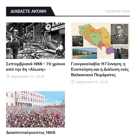
ΔΙΑΒΑΣΤΕ ΑΚΌΜΗ
Προβολή όλων
Σεπτεμβριανά 1955 - 70 χρόνια
Γιουγκοσλαβία: Η Γέννηση, η
από την 3η «Αλωση»
Ενοποίηση και η Διάλυση ενός
Βαλκανικού Πειράματος
September 22, 2025
September 13, 2025
Δεκαπενταύγουστος 1909.