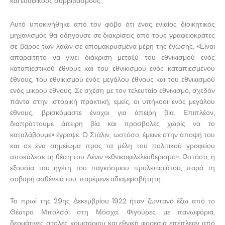
και εδαφικούς συμβιβασμούς.
Αυτό υποκινήθηκε από τον φόβο ότι ένας ενιαίος διοικητικός
μηχανισμός θα οδηγούσε σε διακρίσεις από τους γραφειοκράτες
σε βάρος των λαών σε απομακρυσμένα μέρη της ένωσης. «Είναι
απαραίτητο να γίνει διάκριση μεταξύ του εθνικισμού ενός
καταπιεστικού έθνους και του εθνικισμού ενός καταπιεσμένου
έθνους, του εθνικισμού ενός μεγάλου έθνους και του εθνικισμού
ενός μικρού έθνους. Σε σχέση με τον τελευταίο εθνικισμό, σχεδόν
πάντα στην ιστορική πρακτική, εμείς, οι υπήκοοι ενός μεγάλου
έθνους, βρισκόμαστε ένοχοι για άπειρη βία. Επιπλέον,
διαπράττουμε άπειρη βία και προσβολές χωρίς να το
καταλάβουμε» έγραψε. Ο Στάλιν, ωστόσο, έμεινε στην άποψή του
και σε ένα σημείωμα προς τα μέλη του πολιτικού γραφείου
αποκάλεσε τη θέση του Λένιν «εθνικοφιλελευθερισμό». Ωστόσο, η
εξουσία του ηγέτη του παγκόσμιου προλεταριάτου, παρά τη
σοβαρή ασθένειά του, παρέμενε αδιαμφισβήτητη.
Το πρωί της 29ης Δεκεμβρίου 1922 ήταν ζωντανό έξω από το
Θέατρο Μπολσόι στη Μόσχα. Φιγούρες με πανωφόρια,
δερμάτινες στολές κομισάριου και εθνική φορεσιά επέπλεαν από