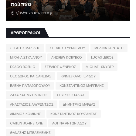
πού πάει
7/05/2026 11:07:00 π.μ.
ΑΡΘΡΟΓΡΑΦΟΙ
ΣΤΡΑΤΗΣ ΜΑΖΙΔΗΣ
ΣΤΕΛΙΟΣ ΣΥΡΜΟΓΛΟΥ
ΜΕΛΙΝΑ ΚΟΝΤΑΞΗ
ΜΙΧΑΗΛ ΣΤΥΛΙΑΝΟΥ
ANDREW KORYBKO
LUCAS LEIROZ
DRAGO BOSNIC
ΣΤΕΛΙΟΣ ΦΕΝΕΚΟΣ
MICHAEL SNYDER
ΘΕΟΔΩΡΟΣ ΚΑΤΣΑΝΕΒΑΣ
ΚΡΙΝΙΩ ΚΑΛΟΓΕΡΙΔΟΥ
ΕΛΕΝΗ ΠΑΠΑΔΟΠΟΥΛΟΥ
ΚΩΝΣΤΑΝΤΙΝΟΣ ΜΑΡΓΕΛΗΣ
ΖΑΧΑΡΙΑΣ ΜΥΤΙΛΗΝΙΟΣ
ΣΠΥΡΟΣ ΣΤΑΛΙΑΣ
ΑΝΑΣΤΑΣΙΟΣ ΛΑΥΡΕΝΤΖΟΣ
ΔΗΜΗΤΡΗΣ ΜΑΡΔΑΣ
ΑΙΜΙΛΙΟΣ ΚΟΜΙΝΗΣ
ΚΩΝΣΤΑΝΤΙΝΟΣ ΚΟΥΣΑΝΤΑΣ
CAITLIN JOHNSTONE
ΑΘΗΝΑ ΑΝΤΩΝΙΑΔΟΥ
ΘΑΝΑΣΗΣ ΜΠΕΛΕΜΕΜΗΣ