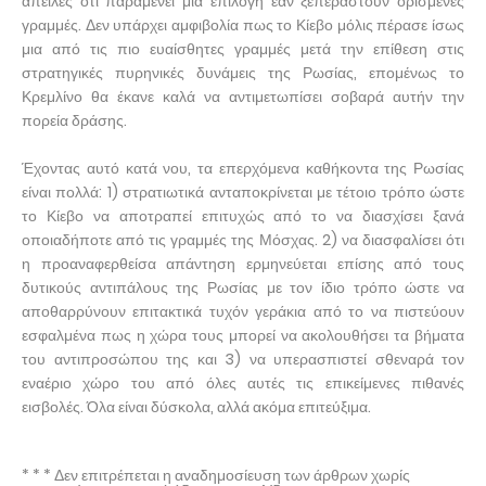
απειλές ότι παραμένει μια επιλογή εάν ξεπεραστούν ορισμένες
γραμμές. Δεν υπάρχει αμφιβολία πως το Κίεβο μόλις πέρασε ίσως
μια από τις πιο ευαίσθητες γραμμές μετά την επίθεση στις
στρατηγικές πυρηνικές δυνάμεις της Ρωσίας, επομένως το
Κρεμλίνο θα έκανε καλά να αντιμετωπίσει σοβαρά αυτήν την
πορεία δράσης.
Έχοντας αυτό κατά νου, τα επερχόμενα καθήκοντα της Ρωσίας
είναι πολλά: 1) στρατιωτικά ανταποκρίνεται με τέτοιο τρόπο ώστε
το Κίεβο να αποτραπεί επιτυχώς από το να διασχίσει ξανά
οποιαδήποτε από τις γραμμές της Μόσχας. 2) να διασφαλίσει ότι
η προαναφερθείσα απάντηση ερμηνεύεται επίσης από τους
δυτικούς αντιπάλους της Ρωσίας με τον ίδιο τρόπο ώστε να
αποθαρρύνουν επιτακτικά τυχόν γεράκια από το να πιστεύουν
εσφαλμένα πως η χώρα τους μπορεί να ακολουθήσει τα βήματα
του αντιπροσώπου της και 3) να υπερασπιστεί σθεναρά τον
εναέριο χώρο του από όλες αυτές τις επικείμενες πιθανές
εισβολές. Όλα είναι δύσκολα, αλλά ακόμα επιτεύξιμα.
* * * Δεν επιτρέπεται η αναδημοσίευση των άρθρων χωρίς