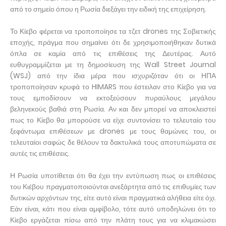
από το σημείο όπου η Ρωσία διεξάγει την ειδική της επιχείρηση.
Το Κίεβο φέρεται να τροποποίησε τα τζετ drones της Σοβιετικής
εποχής, πράγμα που σημαίνει ότι δε χρησιμοποιήθηκαν δυτικά
όπλα σε καμία από τις επιθέσεις της Δευτέρας. Αυτό
ευθυγραμμίζεται με τη δημοσίευση της Wall Street Journal
(WSJ) από την ίδια μέρα που ισχυριζόταν ότι οι ΗΠΑ
τροποποίησαν κρυφά το HIMARS που έστειλαν στο Κίεβο για να
τους εμποδίσουν να εκτοξεύσουν πυραύλους μεγάλου
βεληνεκούς βαθιά στη Ρωσία. Αν και δεν μπορεί να αποκλειστεί
πως το Κίεβο θα μπορούσε να είχε συντονίσει το τελευταίο του
ξεφάντωμα επιθέσεων με drones με τους θαμώνες του, οι
τελευταίοι σαφώς δε θέλουν τα δακτυλικά τους αποτυπώματα σε
αυτές τις επιθέσεις.
Η Ρωσία υποτίθεται ότι θα έχει την εντύπωση πως οι επιθέσεις
του Κιέβου πραγματοποιούνται ανεξάρτητα από τις επιθυμίες των
δυτικών αρχόντων της, είτε αυτό είναι πραγματικά αλήθεια είτε όχι.
Εάν είναι, κάτι που είναι αμφίβολο, τότε αυτό υποδηλώνει ότι το
Κίεβο εργάζεται πίσω από την πλάτη τους για να κλιμακώσει