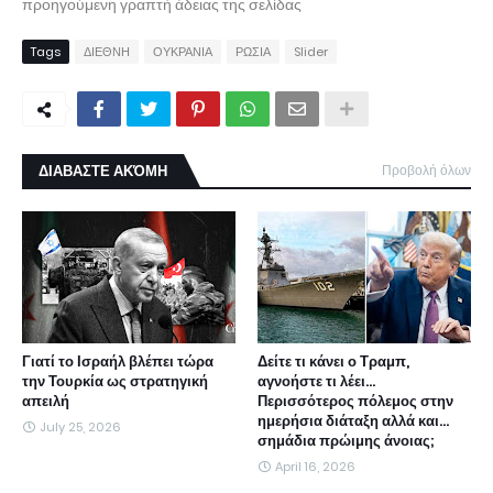
προηγούμενη γραπτή άδειας της σελίδας
Tags
ΔΙΕΘΝΗ
ΟΥΚΡΑΝΙΑ
ΡΩΣΙΑ
Slider
ΔΙΑΒΑΣΤΕ ΑΚΌΜΗ
Προβολή όλων
Γιατί το Ισραήλ βλέπει τώρα
Δείτε τι κάνει ο Τραμπ,
την Τουρκία ως στρατηγική
αγνοήστε τι λέει...
απειλή
Περισσότερος πόλεμος στην
ημερήσια διάταξη αλλά και...
July 25, 2026
σημάδια πρώιμης άνοιας;
April 16, 2026