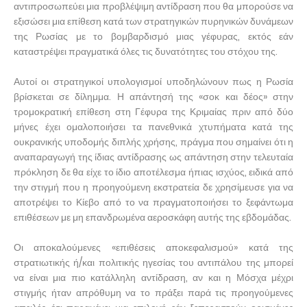
αντιπροσωπεύει μια προβλέψιμη αντίδραση που θα μπορούσε να
εξισώσει μια επίθεση κατά των στρατηγικών πυρηνικών δυνάμεων
της Ρωσίας με το βομβαρδισμό μιας γέφυρας, εκτός εάν
καταστρέψει πραγματικά όλες τις δυνατότητες του στόχου της.
Αυτοί οι στρατηγικοί υπολογισμοί υποδηλώνουν πως η Ρωσία
βρίσκεται σε δίλημμα. Η απάντησή της «σοκ και δέος» στην
τρομοκρατική επίθεση στη Γέφυρα της Κριμαίας πριν από δύο
μήνες έχει ομαλοποιήσει τα πανεθνικά χτυπήματα κατά της
ουκρανικής υποδομής διπλής χρήσης, πράγμα που σημαίνει ότι η
αναπαραγωγή της ίδιας αντίδρασης ως απάντηση στην τελευταία
πρόκληση δε θα είχε το ίδιο αποτέλεσμα ήπιας ισχύος, ειδικά από
την στιγμή που η προηγούμενη εκστρατεία δε χρησίμευσε για να
αποτρέψει το Κίεβο από το να πραγματοποιήσει το ξεφάντωμα
επιθέσεων με μη επανδρωμένα αεροσκάφη αυτής της εβδομάδας.
Οι αποκαλούμενες «επιθέσεις αποκεφαλισμού» κατά της
στρατιωτικής ή/και πολιτικής ηγεσίας του αντιπάλου της μπορεί
να είναι μια πιο κατάλληλη αντίδραση, αν και η Μόσχα μέχρι
στιγμής ήταν απρόθυμη να το πράξει παρά τις προηγούμενες