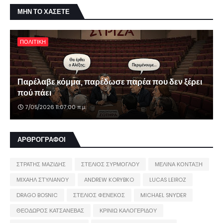
ΜΗΝ ΤΟ ΧΑΣΕΤΕ
ΠΟΛΙΤΙΚΗ
Παρέλαβε κόμμα, παρέδωσε παρέα που δεν ξέρει
πού πάει
7/05/2026 11:07:00 π.μ.
ΑΡΘΡΟΓΡΑΦΟΙ
ΣΤΡΑΤΗΣ ΜΑΖΙΔΗΣ
ΣΤΕΛΙΟΣ ΣΥΡΜΟΓΛΟΥ
ΜΕΛΙΝΑ ΚΟΝΤΑΞΗ
ΜΙΧΑΗΛ ΣΤΥΛΙΑΝΟΥ
ANDREW KORYBKO
LUCAS LEIROZ
DRAGO BOSNIC
ΣΤΕΛΙΟΣ ΦΕΝΕΚΟΣ
MICHAEL SNYDER
ΘΕΟΔΩΡΟΣ ΚΑΤΣΑΝΕΒΑΣ
ΚΡΙΝΙΩ ΚΑΛΟΓΕΡΙΔΟΥ