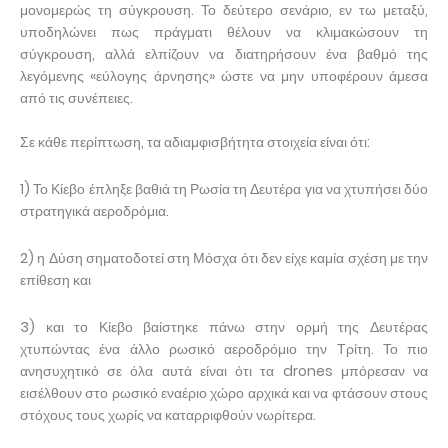
μονομερώς τη σύγκρουση. Το δεύτερο σενάριο, εν τω μεταξύ,
υποδηλώνει πως πράγματι θέλουν να κλιμακώσουν τη
σύγκρουση, αλλά ελπίζουν να διατηρήσουν ένα βαθμό της
λεγόμενης «εύλογης άρνησης» ώστε να μην υποφέρουν άμεσα
από τις συνέπειες.
Σε κάθε περίπτωση, τα αδιαμφισβήτητα στοιχεία είναι ότι:
1) Το Κίεβο έπληξε βαθιά τη Ρωσία τη Δευτέρα για να χτυπήσει δύο
στρατηγικά αεροδρόμια.
2) η Δύση σηματοδοτεί στη Μόσχα ότι δεν είχε καμία σχέση με την
επίθεση και
3) και το Κίεβο βαίστηκε πάνω στην ορμή της Δευτέρας
χτυπώντας ένα άλλο ρωσικό αεροδρόμιο την Τρίτη. Το πιο
ανησυχητικό σε όλα αυτά είναι ότι τα drones μπόρεσαν να
εισέλθουν στο ρωσικό εναέριο χώρο αρχικά και να φτάσουν στους
στόχους τους χωρίς να καταρριφθούν νωρίτερα.