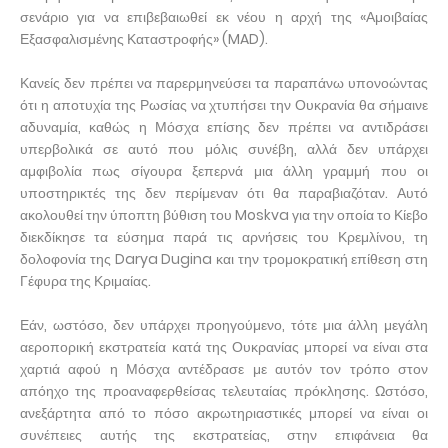
σενάριο για να επιβεβαιωθεί εκ νέου η αρχή της «Αμοιβαίας
Εξασφαλισμένης Καταστροφής» (MAD).
Κανείς δεν πρέπει να παρερμηνεύσει τα παραπάνω υπονοώντας
ότι η αποτυχία της Ρωσίας να χτυπήσει την Ουκρανία θα σήμαινε
αδυναμία, καθώς η Μόσχα επίσης δεν πρέπει να αντιδράσει
υπερβολικά σε αυτό που μόλις συνέβη, αλλά δεν υπάρχει
αμφιβολία πως σίγουρα ξεπερνά μια άλλη γραμμή που οι
υποστηρικτές της δεν περίμεναν ότι θα παραβιαζόταν. Αυτό
ακολουθεί την ύποπτη βύθιση του Moskva για την οποία το Κίεβο
διεκδίκησε τα εύσημα παρά τις αρνήσεις του Κρεμλίνου, τη
δολοφονία της Darya Dugina και την τρομοκρατική επίθεση στη
Γέφυρα της Κριμαίας.
Εάν, ωστόσο, δεν υπάρχει προηγούμενο, τότε μια άλλη μεγάλη
αεροπορική εκστρατεία κατά της Ουκρανίας μπορεί να είναι στα
χαρτιά αφού η Μόσχα αντέδρασε με αυτόν τον τρόπο στον
απόηχο της προαναφερθείσας τελευταίας πρόκλησης. Ωστόσο,
ανεξάρτητα από το πόσο ακρωτηριαστικές μπορεί να είναι οι
συνέπειες αυτής της εκστρατείας, στην επιφάνεια θα