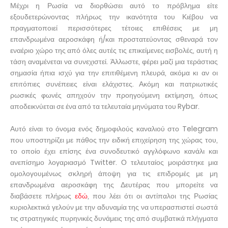
Μέχρι η Ρωσία να διορθώσει αυτό το πρόβλημα είτε
εξουδετερώνοντας πλήρως την ικανότητα του Κιέβου να
πραγματοποιεί περισσότερες τέτοιες επιθέσεις με μη
επανδρωμένα αεροσκάφη ή/και προστατεύοντας σθεναρά τον
εναέριο χώρο της από όλες αυτές τις επικείμενες εισβολές, αυτή η
τάση αναμένεται να συνεχιστεί. Άλλωστε, φέρει μαζί μια τεράστιας
σημασία ήπια ισχύ για την επιτιθέμενη πλευρά, ακόμα κι αν οι
επιτόπιες συνέπειες είναι ελάχιστες. Ακόμη και πατριωτικές
ρωσικές φωνές απηχούν την προηγούμενη εκτίμηση, όπως
αποδεικνύεται σε ένα από τα τελευταία μηνύματα του Rybar.
Αυτό είναι το όνομα ενός δημοφιλούς καναλιού στο Telegram
που υποστηρίζει με πάθος την ειδική επιχείρηση της χώρας του,
το οποίο έχει επίσης ένα συνοδευτικό αγγλόφωνο κανάλι και
ανεπίσημο λογαριασμό Twitter. Ο τελευταίος μοιράστηκε μια
ομολογουμένως σκληρή άποψη για τις επιδρομές με μη
επανδρωμένα αεροσκάφη της Δευτέρας που μπορείτε να
διαβάσετε πλήρως
εδώ
, που λέει ότι οι αντίπαλοι της Ρωσίας
κυριολεκτικά γελούν με την αδυναμία της να υπερασπιστεί σωστά
τις στρατηγικές πυρηνικές δυνάμεις της από συμβατικά πλήγματα