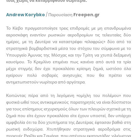
τους χωρίς να καταρριφθούν νωρίτερα.
Andrew Korybko
/ Παρουσίαση
Freepen.gr
Το Κίεβο πραγματοποίησε τρεις επιδρομές με μη επανδρωμένα
αεροσκάφη εναντίον ρωσικών αεροδρομίων τις τελευταίες δύο
ημέρες, με τη Δευτέρα να καταστρέφει «ελαφρώς» δύο από τα
στρατηγικά βομβαρδιστικά μέσα του στόχου του σύμφωνα με το
Υπουργείο Άμυνας της Μόσχας και την Τρίτη να χτυπά δεξαμενή
καυσίμου. Το Κρεμλίνο επιμένει πως κανένα από αυτά τα τρία
μέχρι στιγμής δεν έχει προκαλέσει κρίσιμη ζημιά, ωστόσο όλα
εγείρουν πολύ σοβαρές ανησυχίες που θα πρέπει να
αντιμετωπιστούν νωρίτερα από αργότερα.
Κοιτώντας πέρα ​​από τη λεγόμενη «ομίχλη του πολέμου» που
φυσικά ωθεί τους αντικειμενικούς παρατηρητές να είναι δύσπιστοι
για τους επίσημους ισχυρισμούς όλων των πλευρών σχετικά με τη
ζημιά που είτε έχουν προκαλέσει είτε έχουν υποστεί, δεν υπάρχει
αμφιβολία ότι τα δύο χτυπήματα της Δευτέρας έφτασαν βαθιά στη
ρωσική ενδοχώρα. Χτυπήθηκαν στρατηγικά αεροδρόμια στις
περιοχές Ριαζάν και Σαμάρα, που απέχουν εκατοντάδες χιλιόμετρα