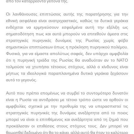
από τον καταρρέοντα γείτονά της.
Οι λανθάνουσες επιπτώσεις αυτής της παρατήρησης για την
εθνική ασφάλεια είναι ανατριχιαστικές, καθώς τα δυτικά γεράκια
ενδέχεται να ερμηνεύσουν εσφαλμένα αυτή την εξέλιξη ως
σηματοδότηση πως και αυτά μπορούν να επιτεθούν άμεσα στις
στρατηγικές πυρηνικές δυνάμεις της Ρωσίας χωρίς φόβο
σημαντικών επιπτώσεων όπως η πρόκληση πυρηνικού πολέμου.
Φυσικά, για να είμαστε απολύτως σαφείς, δεν υπάρχει αμφιβολία
ότι η πυρηνική τριάδα της Ρωσίας θα αναδυόταν αν το ΝΑΤΟ
τολμούσε να χτυπήσει τέτοιους στόχους, αλλά ο κίνδυνος είναι
μήπως τα ιδεολογικά παραπλανημένα δυτικά γεράκια ξεχάσουν
αυτό το γεγονός.
Αυτό που πρέπει επομένως να συμβεί το συντομότερο δυνατόν
είναι η Ρωσία να αντιδράσει με τέτοιο τρόπο ώστε να αρθούν οι
αμφιβολίες σχετικά με την προθυμία της να υπερασπιστεί τις
στρατηγικές πυρηνικές της δυνάμεις ανεξάρτητα από το ποιος
μπορεί να είναι ο επιτιθέμενος και ανεξάρτητα από τη ζημιά που
προκάλεσαν οι επιθέσεις στους στόχους τους. Δεν μπορεί να
θεωρηθεί δεδομένο ότι θα το κάνει, αλλά αυτό θα ήταν το καλύτερο