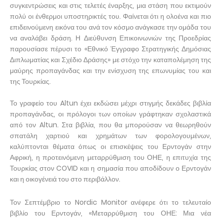
συγκεντρώσεις και στις τελετές έναρξης, μια στάση που εκτιμούν
πολύ οι ένθερμοι υποστηρικτές του. Φαίνεται ότι η ολοένα και πιο
επιδεινούμενη εικόνα του ανά τον κόσμο ανάγκασε την ομάδα του
να αναλάβει δράση. Η Διεύθυνση Επικοινωνιών της Προεδρίας
παρουσίασε πέρυσι το «Εθνικό Έγγραφο Στρατηγικής Δημόσιας
Διπλωματίας και Σχέδιο Δράσης» με στόχο την καταπολέμηση της
μαύρης προπαγάνδας και την ενίσχυση της επωνυμίας του και
της Τουρκίας.
Το γραφείο του Altun έχει εκδώσει μέχρι στιγμής δεκάδες βιβλία
προπαγάνδας, οι πρόλογοι των οποίων γράφτηκαν σχολαστικά
από τον Altun. Στα βιβλία, που θα μπορούσαν να θεωρηθούν
σπατάλη χαρτιού και χρημάτων των φορολογουμένων,
καλύπτονται θέματα όπως οι επισκέψεις του Ερντογάν στην
Αφρική, η προτεινόμενη μεταρρύθμιση του ΟΗΕ, η επιτυχία της
Τουρκίας στον COVID και η σημασία που αποδίδουν ο Ερντογάν
και η οικογένειά του στο περιβάλλον.
Τον Σεπτέμβριο το Nordic Monitor ανέφερε ότι το τελευταίο
βιβλίο του Ερντογάν, «Μεταρρύθμιση του ΟΗΕ: Μια νέα