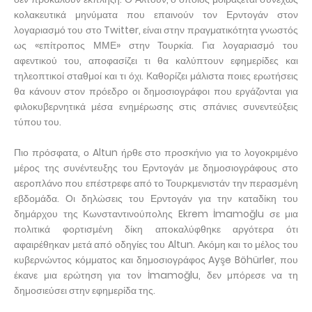
κολακευτικά μηνύματα που επαινούν τον Ερντογάν στον
λογαριασμό του στο Twitter, είναι στην πραγματικότητα γνωστός
ως «επίτροπος ΜΜΕ» στην Τουρκία. Για λογαριασμό του
αφεντικού του, αποφασίζει τι θα καλύπτουν εφημερίδες και
τηλεοπτικοί σταθμοί και τι όχι. Καθορίζει μάλιστα ποιες ερωτήσεις
θα κάνουν στον πρόεδρο οι δημοσιογράφοι που εργάζονται για
φιλοκυβερνητικά μέσα ενημέρωσης στις σπάνιες συνεντεύξεις
τύπου του.
Πιο πρόσφατα, ο Altun ήρθε στο προσκήνιο για το λογοκριμένο
μέρος της συνέντευξης του Ερντογάν με δημοσιογράφους στο
αεροπλάνο που επέστρεφε από το Τουρκμενιστάν την περασμένη
εβδομάδα. Οι δηλώσεις του Ερντογάν για την καταδίκη του
δημάρχου της Κωνσταντινούπολης Ekrem İmamoğlu σε μια
πολιτικά φορτισμένη δίκη αποκαλύφθηκε αργότερα ότι
αφαιρέθηκαν μετά από οδηγίες του Altun. Ακόμη και το μέλος του
κυβερνώντος κόμματος και δημοσιογράφος Ayşe Böhürler, που
έκανε μια ερώτηση για τον İmamoğlu, δεν μπόρεσε να τη
δημοσιεύσει στην εφημερίδα της.