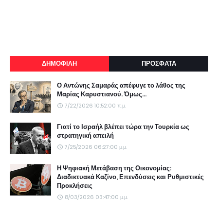
ΔΗΜΟΦΙΛΗ
ΠΡΟΣΦΑΤΑ
Ο Αντώνης Σαμαράς απέφυγε το λάθος της
Μαρίας Καρυστιανού. Όμως...
7/22/2026 10:52:00 π.μ.
Γιατί το Ισραήλ βλέπει τώρα την Τουρκία ως
στρατηγική απειλή
7/25/2026 06:27:00 μ.μ.
Η Ψηφιακή Μετάβαση της Οικονομίας:
Διαδικτυακά Καζίνο, Επενδύσεις και Ρυθμιστικές
Προκλήσεις
8/03/2026 03:47:00 μ.μ.