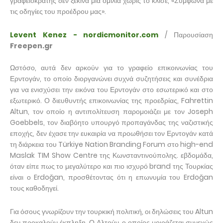
γραφειοκράτης δεν ξεκινά μια ομιλία χωρίς το κλισέ, «Σύμφωνα με
τις οδηγίες του προέδρου μας».
Levent Kenez - nordicmonitor.com
/ Παρουσίαση
Freepen.gr
Ωστόσο, αυτά δεν αρκούν για το γραφείο επικοινωνίας του
Ερντογάν, το οποίο διοργανώνει συχνά συζητήσεις και συνέδρια
για να ενισχύσει την εικόνα του Ερντογάν στο εσωτερικό και στο
εξωτερικό. Ο διευθυντής επικοινωνίας της προεδρίας, Fahrettin
Altun, τον οποίο η αντιπολίτευση παρομοιάζει με τον Joseph
Goebbels, τον διαβόητο υπουργό προπαγάνδας της ναζιστικής
εποχής, δεν έχασε την ευκαιρία να προωθήσει τον Ερντογάν κατά
τη διάρκεια του Türkiye Nation Branding Forum στο high-end
Maslak TIM Show Centre της Κωνσταντινούπολης. εβδομάδα,
όταν είπε πως το μεγαλύτερο και πιο ισχυρό brand της Τουρκίας
είναι ο Erdoğan, προσθέτοντας ότι η επωνυμία του Erdoğan
τους καθοδηγεί.
Για όσους γνωρίζουν την τουρκική πολιτική, οι δηλώσεις του Altun
δεν προκαλούν έκπληξη. Ο Αλτούν, ο οποίος μοιράζεται συνεχώς