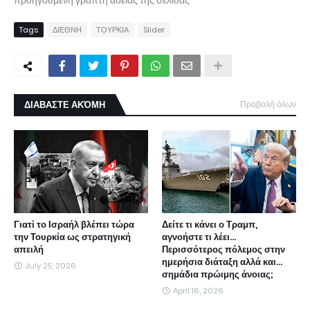
Tags
ΔΙΕΘΝΗ
ΤΟΥΡΚΙΑ
Slider
ΔΙΑΒΑΣΤΕ ΑΚΌΜΗ
Προβολή όλων
Γιατί το Ισραήλ βλέπει τώρα
Δείτε τι κάνει ο Τραμπ,
την Τουρκία ως στρατηγική
αγνοήστε τι λέει...
απειλή
Περισσότερος πόλεμος στην
ημερήσια διάταξη αλλά και...
July 25, 2026
σημάδια πρώιμης άνοιας;
April 16, 2026