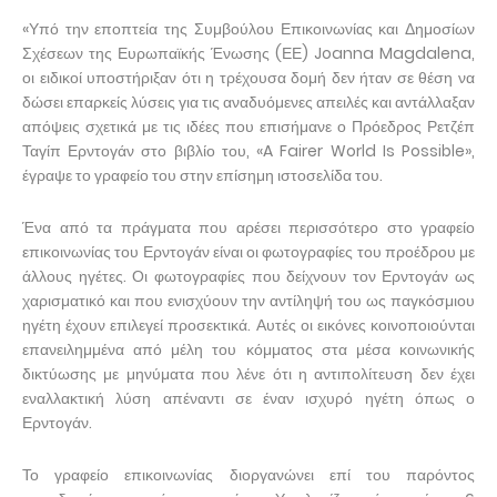
«Υπό την εποπτεία της Συμβούλου Επικοινωνίας και Δημοσίων
Σχέσεων της Ευρωπαϊκής Ένωσης (ΕΕ) Joanna Magdalena,
οι ειδικοί υποστήριξαν ότι η τρέχουσα δομή δεν ήταν σε θέση να
δώσει επαρκείς λύσεις για τις αναδυόμενες απειλές και αντάλλαξαν
απόψεις σχετικά με τις ιδέες που επισήμανε ο Πρόεδρος Ρετζέπ
Ταγίπ Ερντογάν στο βιβλίο του, «A Fairer World Is Possible»,
έγραψε το γραφείο του στην επίσημη ιστοσελίδα του.
Ένα από τα πράγματα που αρέσει περισσότερο στο γραφείο
επικοινωνίας του Ερντογάν είναι οι φωτογραφίες του προέδρου με
άλλους ηγέτες. Οι φωτογραφίες που δείχνουν τον Ερντογάν ως
χαρισματικό και που ενισχύουν την αντίληψή του ως παγκόσμιου
ηγέτη έχουν επιλεγεί προσεκτικά. Αυτές οι εικόνες κοινοποιούνται
επανειλημμένα από μέλη του κόμματος στα μέσα κοινωνικής
δικτύωσης με μηνύματα που λένε ότι η αντιπολίτευση δεν έχει
εναλλακτική λύση απέναντι σε έναν ισχυρό ηγέτη όπως ο
Ερντογάν.
Το γραφείο επικοινωνίας διοργανώνει επί του παρόντος