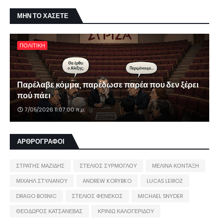
ΜΗΝ ΤΟ ΧΑΣΕΤΕ
ΠΟΛΙΤΙΚΗ
Παρέλαβε κόμμα, παρέδωσε παρέα που δεν ξέρει
πού πάει
7/05/2026 11:07:00 π.μ.
ΑΡΘΡΟΓΡΑΦΟΙ
ΣΤΡΑΤΗΣ ΜΑΖΙΔΗΣ
ΣΤΕΛΙΟΣ ΣΥΡΜΟΓΛΟΥ
ΜΕΛΙΝΑ ΚΟΝΤΑΞΗ
ΜΙΧΑΗΛ ΣΤΥΛΙΑΝΟΥ
ANDREW KORYBKO
LUCAS LEIROZ
DRAGO BOSNIC
ΣΤΕΛΙΟΣ ΦΕΝΕΚΟΣ
MICHAEL SNYDER
ΘΕΟΔΩΡΟΣ ΚΑΤΣΑΝΕΒΑΣ
ΚΡΙΝΙΩ ΚΑΛΟΓΕΡΙΔΟΥ