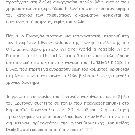
προσέγγιση στη διεθνή συνεργασία», περιλαμβάνει εικόνες που
χρησιμοποιούνται χωρίς άδεια. Το λογότυπο και το υδατογράφημα
του κατόχου των πνευματικών δικαιωμάτων φαίνονται σε
ορισμένες από τις φωτογραφίες του βιβλίου.
Πέρυσι ο Ερντογάν πρότεινε μια «επαναστατική μεταρρύθμιση
των Ηνωμένων Εθνών» ενώπιον της Γενικής Συνέλευσης του
ΟΗΕ με ένα βιβλίο με τίτλο «A Fairer World is Possible: A Fair
Proposal for the United Nations Reform» και κυκλοφόρησε
από τον εκδοτικό οίκο της οικογένειάς του, Turkuvaz Kitap. Το
βιβλίο, που έπρεπε να αγοράσουν μέλη του κόμματος, βρισκόταν
στη λίστα των μπεστ σέλερ πολλών βιβλιοπωλείων για μεγάλο
χρονικό διάστημα.
Το γραφείο επικοινωνίας του Ερντογάν ανακοίνωσε πως το βιβλίο
του Ερντογάν συζητείτο σε πάνελ που πραγματοποιήθηκε στο
Ευρωπαϊκό Κοινοβούλιο στις 30 Νοεμβρίου. Στη συζήτηση
προσκλήθηκαν εκπρόσωποι φιλοκυβερνητικών ΜΚΟ, στην οποία
συμμετείχαν αρθρογράφοι της φιλοκυβερνητικής εφημερίδας
Daily Sabah και εκδότες από την κρατική TRT.