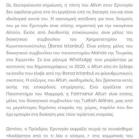
Ως δευτερεύουσα σημείωση, η πίστη του Altun στον Ερντογάν
δεν οφείλεται μόνο στο ότι εργάζεται υπό τις διαταγές του και είναι
ιδεολογικά κοντά του. Η οικονομική απόδοση για τους δεσμούς
του με τον Ερντογάν είναι επίσης σημαντική για την οικογένεια
Αλτούν. Εκτός από διευθυντής επικοινωνιών, είναι μέλος του
διοικητικού συμβουλίου του Χρηματιστηρίου της
Κωνσταντινούπολης (Borsa Istanbul). Είναι επίσης μέλος του
διοικητικού συμβουλίου του πανεπιστημίου Manas της Τουρκίας
στο Κιργιστάν. Σε ένα μήνυμα WhatsApp που μοιράστηκε με
κοντινούς του δημοσιογράφους το 2020, ο Altun είπε ότι ξόδεψε
τα έσοδα που έλαβε από την Borsa Istanbul σε φιλανθρωπικούς
σκοπούς. Η σύζυγος του Altun, ακαδημαϊκός, δεν βρίσκεται εκτός
αυτής της επικερδούς επιχείρησης. Ενώ εργάζεται στο
Πανεπιστήμιο του Μαρμαρά, η Fatmanur Altun είναι επίσης
μέλος του διοικητικού συμβουλίου της Turkish Airlines, μιας από
τις μεγαλύτερες δημόσιες εταιρείες της χώρας, παρόλο που δεν
έχει εμπειρία στη διοίκηση μιας τόσο τεράστιας εταιρείας.
Ωστόσο, ο Πρόεδρος Ερντογάν εκφράζει συχνά το συναίσθημα:
«Ανεξάρτητα από το τι λέει ο κόσμος…» στις κομματικές του