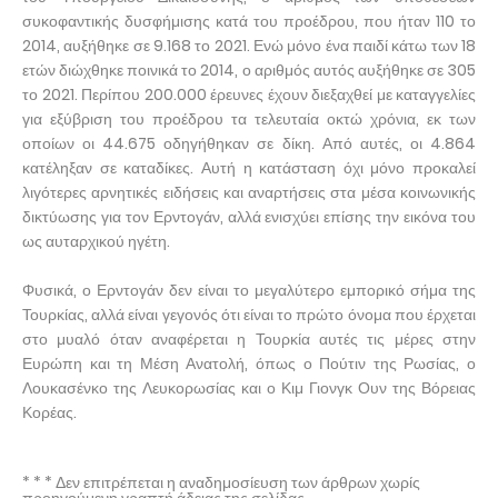
συκοφαντικής δυσφήμισης κατά του προέδρου, που ήταν 110 το
2014, αυξήθηκε σε 9.168 το 2021. Ενώ μόνο ένα παιδί κάτω των 18
ετών διώχθηκε ποινικά το 2014, ο αριθμός αυτός αυξήθηκε σε 305
το 2021. Περίπου 200.000 έρευνες έχουν διεξαχθεί με καταγγελίες
για εξύβριση του προέδρου τα τελευταία οκτώ χρόνια, εκ των
οποίων οι 44.675 οδηγήθηκαν σε δίκη. Από αυτές, οι 4.864
κατέληξαν σε καταδίκες. Αυτή η κατάσταση όχι μόνο προκαλεί
λιγότερες αρνητικές ειδήσεις και αναρτήσεις στα μέσα κοινωνικής
δικτύωσης για τον Ερντογάν, αλλά ενισχύει επίσης την εικόνα του
ως αυταρχικού ηγέτη.
Φυσικά, ο Ερντογάν δεν είναι το μεγαλύτερο εμπορικό σήμα της
Τουρκίας, αλλά είναι γεγονός ότι είναι το πρώτο όνομα που έρχεται
στο μυαλό όταν αναφέρεται η Τουρκία αυτές τις μέρες στην
Ευρώπη και τη Μέση Ανατολή, όπως ο Πούτιν της Ρωσίας, ο
Λουκασένκο της Λευκορωσίας και ο Κιμ Γιονγκ Ουν της Βόρειας
Κορέας.
* * * Δεν επιτρέπεται η αναδημοσίευση των άρθρων χωρίς
προηγούμενη γραπτή άδειας της σελίδας