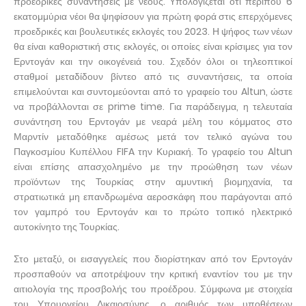
προεδρικές συναντήσεις με νέους. Υπολογίζεται ότι περίπου 6
εκατομμύρια νέοι θα ψηφίσουν για πρώτη φορά στις επερχόμενες
προεδρικές και βουλευτικές εκλογές του 2023. Η ψήφος των νέων
θα είναι καθοριστική στις εκλογές, οι οποίες είναι κρίσιμες για τον
Ερντογάν και την οικογένειά του. Σχεδόν όλοι οι τηλεοπτικοί
σταθμοί μεταδίδουν βίντεο από τις συναντήσεις, τα οποία
επιμελούνται και συντομεύονται από το γραφείο του Altun, ώστε
να προβάλλονται σε prime time. Για παράδειγμα, η τελευταία
συνάντηση του Ερντογάν με νεαρά μέλη του κόμματος στο
Μαρντίν μεταδόθηκε αμέσως μετά τον τελικό αγώνα του
Παγκοσμίου Κυπέλλου FIFA την Κυριακή. Το γραφείο του Altun
είναι επίσης απασχολημένο με την προώθηση των νέων
προϊόντων της Τουρκίας στην αμυντική βιομηχανία, τα
στρατιωτικά μη επανδρωμένα αεροσκάφη που παράγονται από
τον γαμπρό του Ερντογάν και το πρώτο τοπικό ηλεκτρικό
αυτοκίνητο της Τουρκίας.
Στο μεταξύ, οι εισαγγελείς που διορίστηκαν από τον Ερντογάν
προσπαθούν να αποτρέψουν την κριτική εναντίον του με την
αιτιολογία της προσβολής του προέδρου. Σύμφωνα με στοιχεία
του Υπουργείου Δικαιοσύνης, ο αριθμός των υποθέσεων