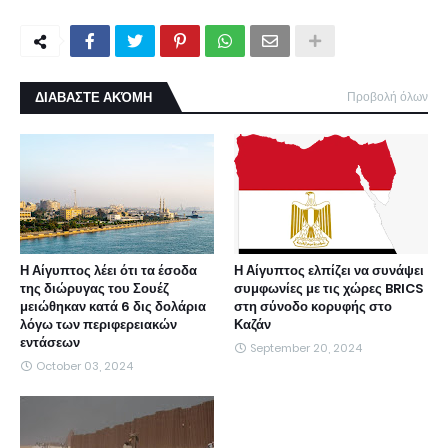
ΔΙΑΒΑΣΤΕ ΑΚΌΜΗ
Προβολή όλων
Η Αίγυπτος λέει ότι τα έσοδα
Η Αίγυπτος ελπίζει να συνάψει
της διώρυγας του Σουέζ
συμφωνίες με τις χώρες BRICS
μειώθηκαν κατά 6 δις δολάρια
στη σύνοδο κορυφής στο
λόγω των περιφερειακών
Καζάν
εντάσεων
September 20, 2024
October 03, 2024