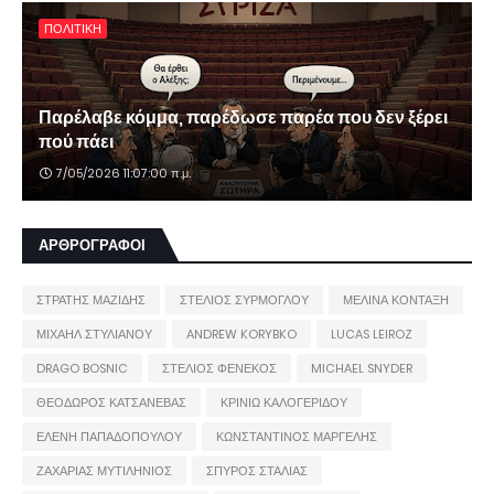
ΠΟΛΙΤΙΚΗ
Παρέλαβε κόμμα, παρέδωσε παρέα που δεν ξέρει
πού πάει
7/05/2026 11:07:00 π.μ.
ΑΡΘΡΟΓΡΑΦΟΙ
ΣΤΡΑΤΗΣ ΜΑΖΙΔΗΣ
ΣΤΕΛΙΟΣ ΣΥΡΜΟΓΛΟΥ
ΜΕΛΙΝΑ ΚΟΝΤΑΞΗ
ΜΙΧΑΗΛ ΣΤΥΛΙΑΝΟΥ
ANDREW KORYBKO
LUCAS LEIROZ
DRAGO BOSNIC
ΣΤΕΛΙΟΣ ΦΕΝΕΚΟΣ
MICHAEL SNYDER
ΘΕΟΔΩΡΟΣ ΚΑΤΣΑΝΕΒΑΣ
ΚΡΙΝΙΩ ΚΑΛΟΓΕΡΙΔΟΥ
ΕΛΕΝΗ ΠΑΠΑΔΟΠΟΥΛΟΥ
ΚΩΝΣΤΑΝΤΙΝΟΣ ΜΑΡΓΕΛΗΣ
ΖΑΧΑΡΙΑΣ ΜΥΤΙΛΗΝΙΟΣ
ΣΠΥΡΟΣ ΣΤΑΛΙΑΣ