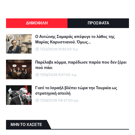
ΔΗΜΟΦΙΛΗ
ΠΡΟΣΦΑΤΑ
Ο Αντώνης Σαμαράς απέφυγε το λάθος της
Μαρίας Καρυστιανού. Όμως...
7/22/2026 10:52:00 π.μ.
Παρέλαβε κόμμα, παρέδωσε παρέα που δεν ξέρει
πού πάει
7/05/2026 11:07:00 π.μ.
Γιατί το Ισραήλ βλέπει τώρα την Τουρκία ως
στρατηγική απειλή
7/25/2026 06:27:00 μ.μ.
ΜΗΝ ΤΟ ΧΑΣΕΤΕ