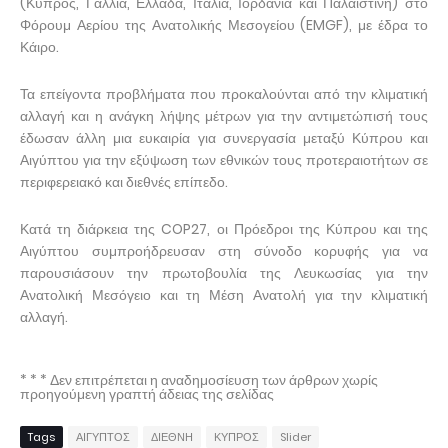
(Κύπρος, Γαλλία, Ελλάδα, Ιταλία, Ιορδανία και Παλαιστίνη) στο
Φόρουμ Αερίου της Ανατολικής Μεσογείου (EMGF), με έδρα το
Κάιρο.
Τα επείγοντα προβλήματα που προκαλούνται από την κλιματική
αλλαγή και η ανάγκη λήψης μέτρων για την αντιμετώπισή τους
έδωσαν άλλη μια ευκαιρία για συνεργασία μεταξύ Κύπρου και
Αιγύπτου για την εξύψωση των εθνικών τους προτεραιοτήτων σε
περιφερειακό και διεθνές επίπεδο.
Κατά τη διάρκεια της COP27, οι Πρόεδροι της Κύπρου και της
Αιγύπτου συμπροήδρευσαν στη σύνοδο κορυφής για να
παρουσιάσουν την πρωτοβουλία της Λευκωσίας για την
Ανατολική Μεσόγειο και τη Μέση Ανατολή για την κλιματική
αλλαγή.
* * * Δεν επιτρέπεται η αναδημοσίευση των άρθρων χωρίς
προηγούμενη γραπτή άδειας της σελίδας
Tags
ΑΙΓΥΠΤΟΣ
ΔΙΕΘΝΗ
ΚΥΠΡΟΣ
Slider