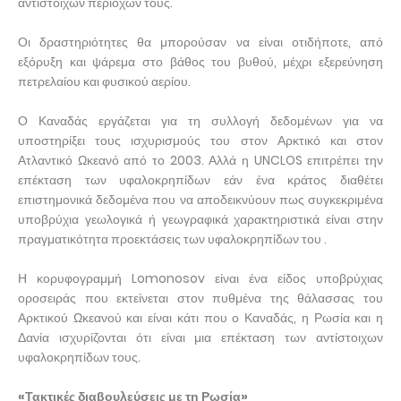
αντίστοιχων περιοχών τους.
Οι δραστηριότητες θα μπορούσαν να είναι οτιδήποτε, από
εξόρυξη και ψάρεμα στο βάθος του βυθού, μέχρι εξερεύνηση
πετρελαίου και φυσικού αερίου.
Ο Καναδάς εργάζεται για τη συλλογή δεδομένων για να
υποστηρίξει τους ισχυρισμούς του στον Αρκτικό και στον
Ατλαντικό Ωκεανό από το 2003. Αλλά η UNCLOS επιτρέπει την
επέκταση των υφαλοκρηπίδων εάν ένα κράτος διαθέτει
επιστημονικά δεδομένα που να αποδεικνύουν πως συγκεκριμένα
υποβρύχια γεωλογικά ή γεωγραφικά χαρακτηριστικά είναι στην
πραγματικότητα προεκτάσεις των υφαλοκρηπίδων του .
Η κορυφογραμμή Lomonosov είναι ένα είδος υποβρύχιας
οροσειράς που εκτείνεται στον πυθμένα της θάλασσας του
Αρκτικού Ωκεανού και είναι κάτι που ο Καναδάς, η Ρωσία και η
Δανία ισχυρίζονται ότι είναι μια επέκταση των αντίστοιχων
υφαλοκρηπίδων τους.
«Τακτικές διαβουλεύσεις με τη Ρωσία»