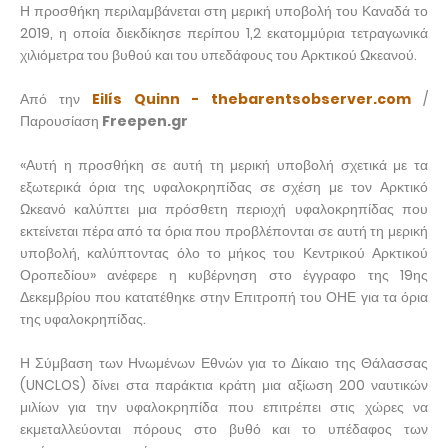
Η προσθήκη περιλαμβάνεται στη μερική υποβολή του Καναδά το
2019, η οποία διεκδίκησε περίπου 1,2 εκατομμύρια τετραγωνικά
χιλιόμετρα του βυθού και του υπεδάφους του Αρκτικού Ωκεανού.
Από την
Eilís Quinn - thebarentsobserver.com
/
Παρουσίαση
Freepen.gr
«Αυτή η προσθήκη σε αυτή τη μερική υποβολή σχετικά με τα
εξωτερικά όρια της υφαλοκρηπίδας σε σχέση με τον Αρκτικό
Ωκεανό καλύπτει μια πρόσθετη περιοχή υφαλοκρηπίδας που
εκτείνεται πέρα ​​από τα όρια που προβλέπονται σε αυτή τη μερική
υποβολή, καλύπτοντας όλο το μήκος του Κεντρικού Αρκτικού
Οροπεδίου» ανέφερε η κυβέρνηση στο έγγραφο της 19ης
Δεκεμβρίου που κατατέθηκε στην Επιτροπή του ΟΗΕ για τα όρια
της υφαλοκρηπίδας.
Η Σύμβαση των Ηνωμένων Εθνών για το Δίκαιο της Θάλασσας
(UNCLOS) δίνει στα παράκτια κράτη μια αξίωση 200 ναυτικών
μιλίων για την υφαλοκρηπίδα που επιτρέπει στις χώρες να
εκμεταλλεύονται πόρους στο βυθό και το υπέδαφος των