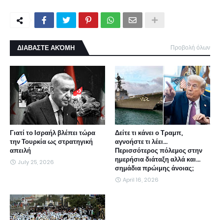
ΔΙΑΒΑΣΤΕ ΑΚΌΜΗ
Προβολή όλων
Γιατί το Ισραήλ βλέπει τώρα
Δείτε τι κάνει ο Τραμπ,
την Τουρκία ως στρατηγική
αγνοήστε τι λέει...
απειλή
Περισσότερος πόλεμος στην
ημερήσια διάταξη αλλά και...
July 25, 2026
σημάδια πρώιμης άνοιας;
April 16, 2026