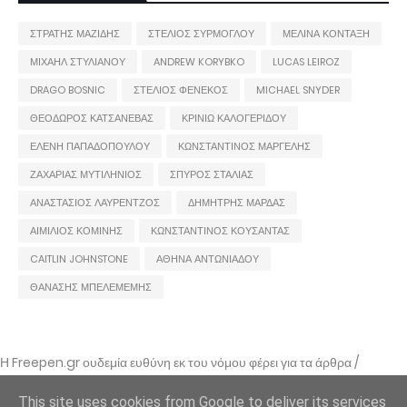
ΣΤΡΑΤΗΣ ΜΑΖΙΔΗΣ
ΣΤΕΛΙΟΣ ΣΥΡΜΟΓΛΟΥ
ΜΕΛΙΝΑ ΚΟΝΤΑΞΗ
ΜΙΧΑΗΛ ΣΤΥΛΙΑΝΟΥ
ANDREW KORYBKO
LUCAS LEIROZ
DRAGO BOSNIC
ΣΤΕΛΙΟΣ ΦΕΝΕΚΟΣ
MICHAEL SNYDER
ΘΕΟΔΩΡΟΣ ΚΑΤΣΑΝΕΒΑΣ
ΚΡΙΝΙΩ ΚΑΛΟΓΕΡΙΔΟΥ
ΕΛΕΝΗ ΠΑΠΑΔΟΠΟΥΛΟΥ
ΚΩΝΣΤΑΝΤΙΝΟΣ ΜΑΡΓΕΛΗΣ
ΖΑΧΑΡΙΑΣ ΜΥΤΙΛΗΝΙΟΣ
ΣΠΥΡΟΣ ΣΤΑΛΙΑΣ
ΑΝΑΣΤΑΣΙΟΣ ΛΑΥΡΕΝΤΖΟΣ
ΔΗΜΗΤΡΗΣ ΜΑΡΔΑΣ
ΑΙΜΙΛΙΟΣ ΚΟΜΙΝΗΣ
ΚΩΝΣΤΑΝΤΙΝΟΣ ΚΟΥΣΑΝΤΑΣ
CAITLIN JOHNSTONE
ΑΘΗΝΑ ΑΝΤΩΝΙΑΔΟΥ
ΘΑΝΑΣΗΣ ΜΠΕΛΕΜΕΜΗΣ
Η Freepen.gr ουδεμία ευθύνη εκ του νόμου φέρει για τα άρθρα /
αναρτήσεις που δημοσιεύονται και απηχούν τις απόψεις των συντακτών
τους και δε σημαίνει πως τα υιοθετεί. Σε περίπτωση που θεωρείτε πως
This site uses cookies from Google to deliver its services