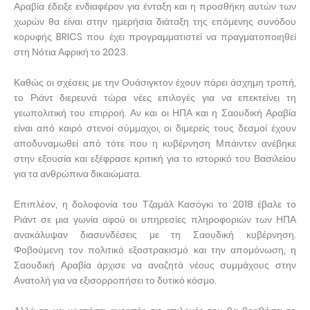
Αραβία έδειξε ενδιαφέρον για ένταξη και η προσθήκη αυτών των
χωρών θα είναι στην ημερήσια διάταξη της επόμενης συνόδου
κορυφής BRICS που έχει προγραμματιστεί να πραγματοποιηθεί
στη Νότια Αφρική το 2023.
Καθώς οι σχέσεις με την Ουάσιγκτον έχουν πάρει άσχημη τροπή,
το Ριάντ διερευνά τώρα νέες επιλογές για να επεκτείνει τη
γεωπολιτική του επιρροή. Αν και οι ΗΠΑ και η Σαουδική Αραβία
είναι από καιρό στενοί σύμμαχοι, οι διμερείς τους δεσμοί έχουν
αποδυναμωθεί από τότε που η κυβέρνηση Μπάιντεν ανέβηκε
στην εξουσία και εξέφρασε κριτική για το ιστορικό του Βασιλείου
για τα ανθρώπινα δικαιώματα.
Επιπλέον, η δολοφονία του Τζαμάλ Κασόγκι το 2018 έβαλε το
Ριάντ σε μια γωνία αφού οι υπηρεσίες πληροφοριών των ΗΠΑ
ανακάλυψαν διασυνδέσεις με τη Σαουδική κυβέρνηση.
Φοβούμενη τον πολιτικό εξοστρακισμό και την απομόνωση, η
Σαουδική Αραβία άρχισε να αναζητά νέους συμμάχους στην
Ανατολή για να εξισορροπήσει το δυτικό κόσμο.