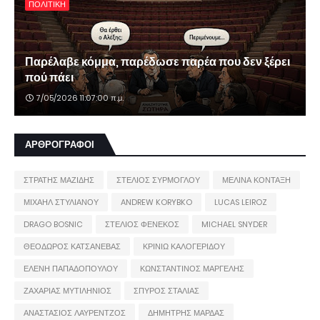
ΠΟΛΙΤΙΚΗ
Παρέλαβε κόμμα, παρέδωσε παρέα που δεν ξέρει
πού πάει
7/05/2026 11:07:00 π.μ.
ΑΡΘΡΟΓΡΑΦΟΙ
ΣΤΡΑΤΗΣ ΜΑΖΙΔΗΣ
ΣΤΕΛΙΟΣ ΣΥΡΜΟΓΛΟΥ
ΜΕΛΙΝΑ ΚΟΝΤΑΞΗ
ΜΙΧΑΗΛ ΣΤΥΛΙΑΝΟΥ
ANDREW KORYBKO
LUCAS LEIROZ
DRAGO BOSNIC
ΣΤΕΛΙΟΣ ΦΕΝΕΚΟΣ
MICHAEL SNYDER
ΘΕΟΔΩΡΟΣ ΚΑΤΣΑΝΕΒΑΣ
ΚΡΙΝΙΩ ΚΑΛΟΓΕΡΙΔΟΥ
ΕΛΕΝΗ ΠΑΠΑΔΟΠΟΥΛΟΥ
ΚΩΝΣΤΑΝΤΙΝΟΣ ΜΑΡΓΕΛΗΣ
ΖΑΧΑΡΙΑΣ ΜΥΤΙΛΗΝΙΟΣ
ΣΠΥΡΟΣ ΣΤΑΛΙΑΣ
ΑΝΑΣΤΑΣΙΟΣ ΛΑΥΡΕΝΤΖΟΣ
ΔΗΜΗΤΡΗΣ ΜΑΡΔΑΣ