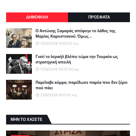
ΔΗΜΟΦΙΛΗ
ΠΡΟΣΦΑΤΑ
Ο Αντώνης Σαμαράς απέφυγε το λάθος της
Μαρίας Καρυστιανού. Όμως...
7/22/2026 10:52:00 π.μ.
Γιατί το Ισραήλ βλέπει τώρα την Τουρκία ως
στρατηγική απειλή
7/25/2026 06:27:00 μ.μ.
Παρέλαβε κόμμα, παρέδωσε παρέα που δεν ξέρει
πού πάει
7/05/2026 11:07:00 π.μ.
ΜΗΝ ΤΟ ΧΑΣΕΤΕ