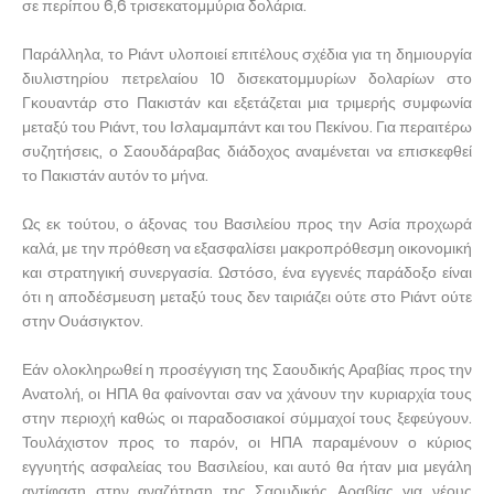
σε περίπου 6,6 τρισεκατομμύρια δολάρια.
Παράλληλα, το Ριάντ υλοποιεί επιτέλους σχέδια για τη δημιουργία
διυλιστηρίου πετρελαίου 10 δισεκατομμυρίων δολαρίων στο
Γκουαντάρ στο Πακιστάν και εξετάζεται μια τριμερής συμφωνία
μεταξύ του Ριάντ, του Ισλαμαμπάντ και του Πεκίνου. Για περαιτέρω
συζητήσεις, ο Σαουδάραβας διάδοχος αναμένεται να επισκεφθεί
το Πακιστάν αυτόν το μήνα.
Ως εκ τούτου, ο άξονας του Βασιλείου προς την Ασία προχωρά
καλά, με την πρόθεση να εξασφαλίσει μακροπρόθεσμη οικονομική
και στρατηγική συνεργασία. Ωστόσο, ένα εγγενές παράδοξο είναι
ότι η αποδέσμευση μεταξύ τους δεν ταιριάζει ούτε στο Ριάντ ούτε
στην Ουάσιγκτον.
Εάν ολοκληρωθεί η προσέγγιση της Σαουδικής Αραβίας προς την
Ανατολή, οι ΗΠΑ θα φαίνονται σαν να χάνουν την κυριαρχία τους
στην περιοχή καθώς οι παραδοσιακοί σύμμαχοί τους ξεφεύγουν.
Τουλάχιστον προς το παρόν, οι ΗΠΑ παραμένουν ο κύριος
εγγυητής ασφαλείας του Βασιλείου, και αυτό θα ήταν μια μεγάλη
αντίφαση στην αναζήτηση της Σαουδικής Αραβίας για νέους