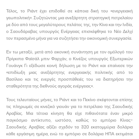
Τέλος, το Ριάντ έχει επιδοθεί σε κάποια δική του «ενεργειακή
γεωπολιτική». Συζητώντας μια ανεξάρτητη στρατηγική πετρελαίου
με δύο από τους μεγαλύτερους πελάτες της, την Κίνα και την Ινδία,
ο Σαουδάραβας υπουργός Ενέργειας επισκέφθηκε το Νέο Δελχί
τον περασμένο μήνα για να συζητήσει την οικονομική συνεργασία.
Εν τω μεταξύ, μετά από εικονική συνάντηση με τον ομόλογό του
Πρίγκιπα Φαϊσάλ μπιν Φαρχάν, ο Κινέζος υπουργός Εξωτερικών
Γουάνγκ Γι εξέδωσε κοινή δήλωση με το Ριάντ και επαίνεσε την
«επιδίωξη μιας ανεξάρτητης ενεργειακής πολιτικής από το
Βασίλειο και τις ενεργές προσπάθειές του να διατηρήσει την
σταθερότητα της διεθνούς αγοράς ενέργειας».
Τους τελευταίους μήνες, το Ριάντ και το Πεκίνο σκέφτονται επίσης
τις πληρωμές σε κινεζικό γιουάν για το πετρέλαιο της Σαουδικής
Αραβίας. Μια τέτοια κίνηση θα είχε πιθανότατα έναν μικρό
παγκόσμιο αντίκτυπο, ωστόσο, καθώς το εμπόριο Κίνας-
Σαουδικής Αραβίας αξίζει σχεδόν τα 320 εκατομμύρια δολάρια
κάθε εργάσιμη ημέρα, ενώ το εμπόριο σε δολάρια ΗΠΑ εκτιμάται