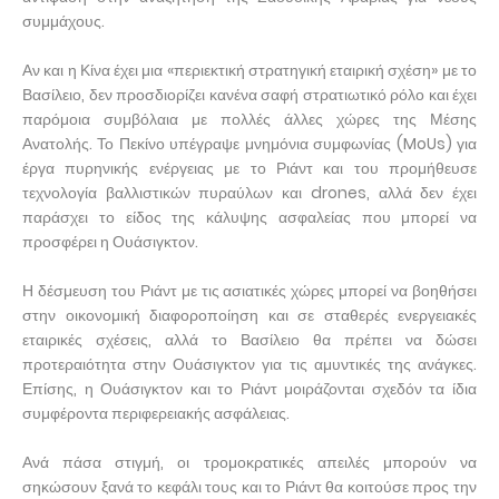
συμμάχους.
Αν και η Κίνα έχει μια «περιεκτική στρατηγική εταιρική σχέση» με το
Βασίλειο, δεν προσδιορίζει κανένα σαφή στρατιωτικό ρόλο και έχει
παρόμοια συμβόλαια με πολλές άλλες χώρες της Μέσης
Ανατολής. Το Πεκίνο υπέγραψε μνημόνια συμφωνίας (MoUs) για
έργα πυρηνικής ενέργειας με το Ριάντ και του προμήθευσε
τεχνολογία βαλλιστικών πυραύλων και drones, αλλά δεν έχει
παράσχει το είδος της κάλυψης ασφαλείας που μπορεί να
προσφέρει η Ουάσιγκτον.
Η δέσμευση του Ριάντ με τις ασιατικές χώρες μπορεί να βοηθήσει
στην οικονομική διαφοροποίηση και σε σταθερές ενεργειακές
εταιρικές σχέσεις, αλλά το Βασίλειο θα πρέπει να δώσει
προτεραιότητα στην Ουάσιγκτον για τις αμυντικές της ανάγκες.
Επίσης, η Ουάσιγκτον και το Ριάντ μοιράζονται σχεδόν τα ίδια
συμφέροντα περιφερειακής ασφάλειας.
Ανά πάσα στιγμή, οι τρομοκρατικές απειλές μπορούν να
σηκώσουν ξανά το κεφάλι τους και το Ριάντ θα κοιτούσε προς την