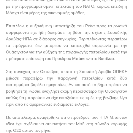
με την προγραμματισμένη επέκταση του ΝΑΤΟ, κυρίως επειδή η
Μόσχα είναι μέρος της οικονομικής ομάδας.
Επιπλέον, η αυξανόμενη υποστήριξη του Ριάντ προς τα ρωσικά
συμφέροντα είχε ήδη δοκιμάσει τη βάση της σχέσης Σαουδικής
Αραβίας-ΗΠΑ σε διάφορες συγκυρίες. Περιπλέκοντας περαιτέρω
τα πράγματα, δεν μπόρεσε να επιτευχθεί συμφωνία με την
Ουάσιγκτον για την αύξηση της παραγωγής πετρελαίου κατά την
πρόσφατη επίσκεψη του Προέδρου Μπάιντεν στο Βασίλειο.
Στη συνέχεια, τον Οκτώβριο, ο υπό τη Σαουδική Αραβία ΟΠΕΚ+
μείωσε περαιτέρω την παραγωγή πετρελαίου κατά δύο
εκατομμύρια βαρέλια ημερησίως. Αν και αυτό το βήμα πρέπει να
βοήθησε τη Ρωσία, ενόχλησε ακόμη περισσότερο την Ουάσιγκτον
καθώς θα μπορούσε να είχε εκτοξεύσει τις τιμές της βενζίνης λίγο
πριν από τις αμερικανικές ενδιάμεσες εκλογές.
Ως αποτέλεσμα, αναφέρθηκε ότι ο πρόεδρος των ΗΠΑ Μπάιντεν
«δεν έχει σχέδια» να συναντήσει τον MbS στη σύνοδο κορυφής
της G20 αυτόν τον μήνα.