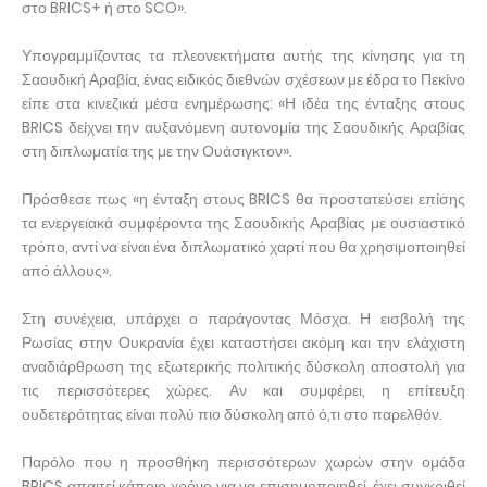
στο BRICS+ ή στο SCO».
Υπογραμμίζοντας τα πλεονεκτήματα αυτής της κίνησης για τη
Σαουδική Αραβία, ένας ειδικός διεθνών σχέσεων με έδρα το Πεκίνο
είπε στα κινεζικά μέσα ενημέρωσης: «Η ιδέα της ένταξης στους
BRICS δείχνει την αυξανόμενη αυτονομία της Σαουδικής Αραβίας
στη διπλωματία της με την Ουάσιγκτον».
Πρόσθεσε πως «η ένταξη στους BRICS θα προστατεύσει επίσης
τα ενεργειακά συμφέροντα της Σαουδικής Αραβίας με ουσιαστικό
τρόπο, αντί να είναι ένα διπλωματικό χαρτί που θα χρησιμοποιηθεί
από άλλους».
Στη συνέχεια, υπάρχει ο παράγοντας Μόσχα. Η εισβολή της
Ρωσίας στην Ουκρανία έχει καταστήσει ακόμη και την ελάχιστη
αναδιάρθρωση της εξωτερικής πολιτικής δύσκολη αποστολή για
τις περισσότερες χώρες. Αν και συμφέρει, η επίτευξη
ουδετερότητας είναι πολύ πιο δύσκολη από ό,τι στο παρελθόν.
Παρόλο που η προσθήκη περισσότερων χωρών στην ομάδα
BRICS απαιτεί κάποιο χρόνο για να επισημοποιηθεί, έχει συγκριθεί