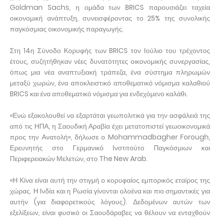
Goldman Sachs, η ομάδα των BRICS παρουσιάζει ταχεία
οικονομική ανάπτυξη, συνεισφέροντας το 25% της συνολικής
παγκόσμιας οικονομικής παραγωγής.
Στη 14η Σύνοδο Κορυφής των BRICS τον Ιούλιο του τρέχοντος
έτους, συζητήθηκαν νέες δυνατότητες οικονομικής συνεργασίας,
όπως μια νέα αναπτυξιακή τράπεζα, ένα σύστημα πληρωμών
μεταξύ χωρών, ένα αποκλειστικό αποθεματικό νόμισμα καλαθιού
BRICS και ένα αποθεματικό νόμισμα για ενδεχόμενο καλάθι.
«Ενώ εξακολουθεί να εξαρτάται γεωπολιτικά για την ασφάλειά της
από τις ΗΠΑ, η Σαουδική Αραβία έχει μετατοπιστεί γεωοικονομικά
προς την Ανατολή», δήλωσε ο Mohammadbagher Forough,
Ερευνητής στο Γερμανικό Ινστιτούτο Παγκόσμιων και
Περιφερειακών Μελετών, στο The New Arab.
«Η Κίνα είναι αυτή την στιγμή ο κορυφαίος εμπορικός εταίρος της
χώρας. Η Ινδία και η Ρωσία γίνονται ολοένα και πιο σημαντικές για
αυτήν (για διαφορετικούς λόγους). Δεδομένων αυτών των
εξελίξεων, είναι φυσικό οι Σαουδάραβες να θέλουν να ενταχθούν