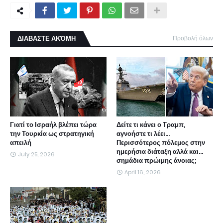
ΔΙΑΒΑΣΤΕ ΑΚΌΜΗ
Προβολή όλων
Γιατί το Ισραήλ βλέπει τώρα
Δείτε τι κάνει ο Τραμπ,
την Τουρκία ως στρατηγική
αγνοήστε τι λέει...
απειλή
Περισσότερος πόλεμος στην
ημερήσια διάταξη αλλά και...
July 25, 2026
σημάδια πρώιμης άνοιας;
April 16, 2026