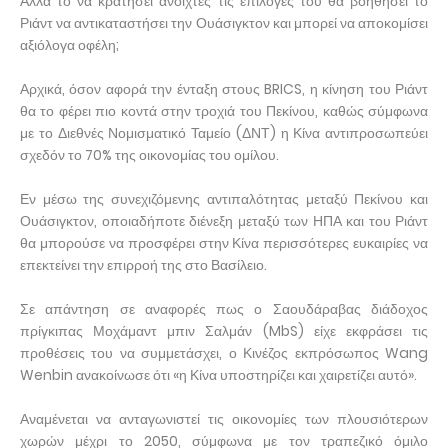
Αλλά το να κρατήσει ανοιχτές τις επιλογές του θα βοηθήσει το
Ριάντ να αντικαταστήσει την Ουάσιγκτον και μπορεί να αποκομίσει
αξιόλογα οφέλη;
Αρχικά, όσον αφορά την ένταξη στους BRICS, η κίνηση του Ριάντ
θα το φέρει πιο κοντά στην τροχιά του Πεκίνου, καθώς σύμφωνα
με το Διεθνές Νομισματικό Ταμείο (ΔΝΤ) η Κίνα αντιπροσωπεύει
σχεδόν το 70% της οικονομίας του ομίλου.
Εν μέσω της συνεχιζόμενης αντιπαλότητας μεταξύ Πεκίνου και
Ουάσιγκτον, οποιαδήποτε διένεξη μεταξύ των ΗΠΑ και του Ριάντ
θα μπορούσε να προσφέρει στην Κίνα περισσότερες ευκαιρίες να
επεκτείνει την επιρροή της στο Βασίλειο.
Σε απάντηση σε αναφορές πως ο Σαουδάραβας διάδοχος
πρίγκιπας Μοχάμαντ μπιν Σαλμάν (MbS) είχε εκφράσει τις
προθέσεις του να συμμετάσχει, ο Κινέζος εκπρόσωπος Wang
Wenbin ανακοίνωσε ότι «η Κίνα υποστηρίζει και χαιρετίζει αυτό».
Αναμένεται να ανταγωνιστεί τις οικονομίες των πλουσιότερων
χωρών μέχρι το 2050, σύμφωνα με τον τραπεζικό όμιλο