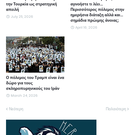
την Τουρκία ως στρατηγική
αγνοήστε τι λέει...
απειλή
Περισσότερος πόλεμος στην
ημερήσια διάταξη αλλά και...
July 25, 2026
σημάδια πρώιμης άνοιας;
April 16, 2026
Ο πόλεμος του Τραμπ είναι ένα
δώρο για τους
σκληροπυρηνικούς του Ιράν
March 24, 2026
Νεότερη
Παλαιότερη