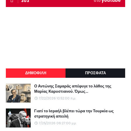
στο
youtube
303
ΔΗΜΟΦΙΛΗ
ΠΡΟΣΦΑΤΑ
Ο Αντώνης Σαμαράς απέφυγε το λάθος της
Μαρίας Καρυστιανού. Όμως...
7/22/2026 10:52:00 π.μ.
Γιατί το Ισραήλ βλέπει τώρα την Τουρκία ως
στρατηγική απειλή
7/25/2026 06:27:00 μ.μ.