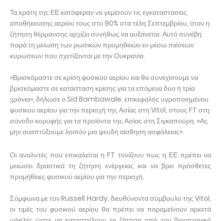
Τα κράτη της ΕΕ κατάφεραν να γεμίσουν τις εγκαταστάσεις
αποθήκευσης αερίου τους στο 90% στα τέλη Σεπτεμβρίου, όταν η
ζήτηση θέρμανσης αρχίζει συνήθως να αυξάνεται. Αυτό συνέβη
παρά τη μείωση των ρωσικών προμηθειών εν μέσω πιέσεων
κυρώσεων που σχετίζονται με την Ουκρανία.
«Βρισκόμαστε σε κρίση φυσικού αερίου και θα συνεχίσουμε να
βρισκόμαστε σε κατάσταση κρίσης για τα επόμενα δύο ή τρία
χρόνια», δήλωσε ο Sid Bambawale, επικεφαλής υγροποιημένου
φυσικού αερίου για την περιοχή της Ασίας στη Vitol, στους FT στη
σύνοδο κορυφής για τα προϊόντα της Ασίας στη Σιγκαπούρη. «Ας
μην αναπτύξουμε λοιπόν μια ψευδή αίσθηση ασφάλειας».
Οι αναλυτές που επικαλείται η FT τονίζουν πως η ΕΕ πρέπει να
μειώσει δραστικά τη ζήτηση ενέργειας και να βρει πρόσθετες
προμήθειες φυσικού αερίου για την περιοχή.
Σύμφωνα με τον Russell Hardy, διευθύνοντα σύμβουλο της Vitol,
οι τιμές του φυσικού αερίου θα πρέπει να παραμείνουν αρκετά
υψηλές ώστε να καταστείλουν τη ζήτηση από τον βιομηχανικό