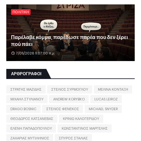
ΠΟΛΙΤΙΚΗ
Παρέλαβε κόμμα, παρέδωσε παρέα που δεν ξέρει
πού πάει
7/05/2026 11:07:00 π.μ.
ΑΡΘΡΟΓΡΑΦΟΙ
ΣΤΡΑΤΗΣ ΜΑΖΙΔΗΣ
ΣΤΕΛΙΟΣ ΣΥΡΜΟΓΛΟΥ
ΜΕΛΙΝΑ ΚΟΝΤΑΞΗ
ΜΙΧΑΗΛ ΣΤΥΛΙΑΝΟΥ
ANDREW KORYBKO
LUCAS LEIROZ
DRAGO BOSNIC
ΣΤΕΛΙΟΣ ΦΕΝΕΚΟΣ
MICHAEL SNYDER
ΘΕΟΔΩΡΟΣ ΚΑΤΣΑΝΕΒΑΣ
ΚΡΙΝΙΩ ΚΑΛΟΓΕΡΙΔΟΥ
ΕΛΕΝΗ ΠΑΠΑΔΟΠΟΥΛΟΥ
ΚΩΝΣΤΑΝΤΙΝΟΣ ΜΑΡΓΕΛΗΣ
ΖΑΧΑΡΙΑΣ ΜΥΤΙΛΗΝΙΟΣ
ΣΠΥΡΟΣ ΣΤΑΛΙΑΣ