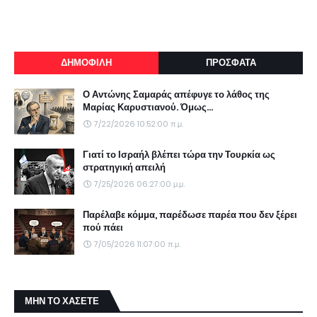
ΔΗΜΟΦΙΛΗ
ΠΡΟΣΦΑΤΑ
Ο Αντώνης Σαμαράς απέφυγε το λάθος της
Μαρίας Καρυστιανού. Όμως...
7/22/2026 10:52:00 π.μ.
Γιατί το Ισραήλ βλέπει τώρα την Τουρκία ως
στρατηγική απειλή
7/25/2026 06:27:00 μ.μ.
Παρέλαβε κόμμα, παρέδωσε παρέα που δεν ξέρει
πού πάει
7/05/2026 11:07:00 π.μ.
ΜΗΝ ΤΟ ΧΑΣΕΤΕ