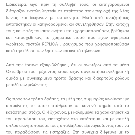
Ειδικότερα, λίγο πριν τη σύλληψη τους, οι κατηγορούμενοι
διέπραξαν ένοπλη ληστεία σε περίπτερο στην περιοχή της Νέας
Ιωνίας και διέφυγαν με αυτοκίνητο. Μετά από αναζητήσεις
εντοπίστηκαν οι κατηγορούμενοι και συνελήφθησαν. Στην κατοχή
τους και εντός του αυτοκινήτου που χρησιμοποιούσαν, βρέθηκαν
και κατασχέθηκαν, το χρηματικό ποσό που είχαν αφαιρέσει
νωρίτερα, πιστόλι REPLICA , ρουχισμός που χρησιμοποιούσαν
κατά την τέλεση των ληστειών και κινητό τηλέφωνο.
Από την έρευνα εξακριβώθηκε , ότι οι ανωτέρω από τα μέσα
Οκτωβρίου του τρέχοντος έτους είχαν συγκροτήσει εγκληματική
ομάδα με συγκεκριμένο τρόπο δράσης και διακριτούς ρόλους
μεταξύ των μελών της.
Ως προς τον τρόπο δράσης, τα μέλη της συμμορίας κινούνταν με
αυτοκίνητο, το οποίο στάθμευαν σε κοντινό σημείο από το
κατάστημα-στόχο. Ο 49χρονος, με καλυμμένα τα χαρακτηριστικά
του προσώπου του, εισερχόταν στο κατάστημα και με απειλή
όπλου ακινητοποιούσε τους υπαλλήλους εξαναγκάζοντας τους να
του παραδώσουν τις εισπράξεις. Στη συνέχεια διέφευγε με το