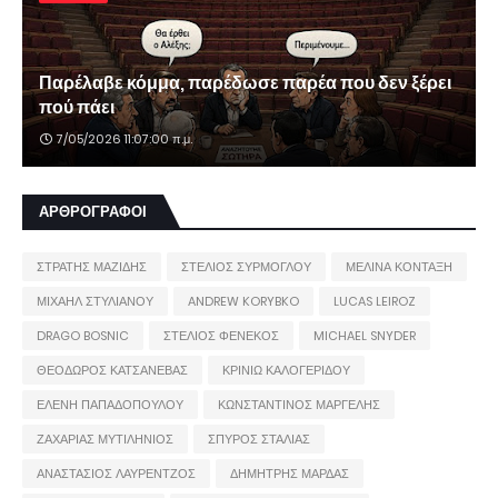
Παρέλαβε κόμμα, παρέδωσε παρέα που δεν ξέρει
πού πάει
7/05/2026 11:07:00 π.μ.
ΑΡΘΡΟΓΡΑΦΟΙ
ΣΤΡΑΤΗΣ ΜΑΖΙΔΗΣ
ΣΤΕΛΙΟΣ ΣΥΡΜΟΓΛΟΥ
ΜΕΛΙΝΑ ΚΟΝΤΑΞΗ
ΜΙΧΑΗΛ ΣΤΥΛΙΑΝΟΥ
ANDREW KORYBKO
LUCAS LEIROZ
DRAGO BOSNIC
ΣΤΕΛΙΟΣ ΦΕΝΕΚΟΣ
MICHAEL SNYDER
ΘΕΟΔΩΡΟΣ ΚΑΤΣΑΝΕΒΑΣ
ΚΡΙΝΙΩ ΚΑΛΟΓΕΡΙΔΟΥ
ΕΛΕΝΗ ΠΑΠΑΔΟΠΟΥΛΟΥ
ΚΩΝΣΤΑΝΤΙΝΟΣ ΜΑΡΓΕΛΗΣ
ΖΑΧΑΡΙΑΣ ΜΥΤΙΛΗΝΙΟΣ
ΣΠΥΡΟΣ ΣΤΑΛΙΑΣ
ΑΝΑΣΤΑΣΙΟΣ ΛΑΥΡΕΝΤΖΟΣ
ΔΗΜΗΤΡΗΣ ΜΑΡΔΑΣ