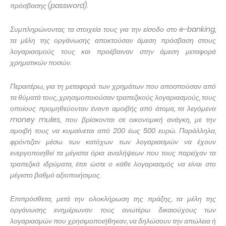
πρόσβασης (password).
Συμπληρώνοντας τα στοιχεία τους για την είσοδο στο e-banking,
τα μέλη της οργάνωσης αποκτούσαν άμεση πρόσβαση στους
λογαριασμούς τους και προέβαιναν στην άμεση μεταφορά
χρηματικών ποσών.
Περαιτέρω, για τη μεταφορά των χρημάτων που αποσπούσαν από
τα θύματά τους, χρησιμοποιούσαν τραπεζικούς λογαριασμούς, τους
οποίους προμηθεύονταν έναντι αμοιβής από άτομα, τα λεγόμενα
money mules, που βρίσκονται σε οικονομική ανάγκη, με την
αμοιβή τους να κυμαίνεται από 200 έως 500 ευρώ. Παράλληλα,
φρόντιζαν μέσω των κατόχων των λογαριασμών να έχουν
ενεργοποιηθεί τα μέγιστα όρια αναλήψεων που τους παρείχαν τα
τραπεζικά ιδρύματα, έτσι ώστε ο κάθε λογαριασμός να είναι στο
μέγιστο βαθμό αξιοποιήσιμος.
Επιπρόσθετα, μετά την ολοκλήρωση της πράξης, τα μέλη της
οργάνωσης ενημέρωναν τους ανωτέρω δικαιούχους των
λογαριασμών που χρησιμοποιήθηκαν, να δηλώσουν την απώλεια ή