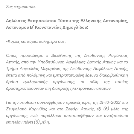
Σας ευχαριστώ».
Δηλώσεις Εκπροσώπου Τύπου της Ελληνικής Αστυνομίας,
Αστυνόμου Β’ Κωνσταντίας Δημογλίδου:
«Κυρίες και κύριοι καλημέρα σας,
Όπως προανέφερε ο Διευθυντής της Διεύθυνσης Ασφάλειας
Αττικής, από την Υποδιεύθυνση Ασφάλειας Δυτικής Αττικής και το
Τμήμα Ασφαλείας Μεγαρέων, της Διεύθυνσης Ασφάλειας Αττικής,
έπειτα από πολύμηνη και εμπεριστατωμένη έρευνα διακριβώθηκε η
δράση εγκληματικής οργάνωσης, τα μέλη της οποίας
δραστηριοποιούνταν στη διάπραξη ηλεκτρονικών απατών.
Για την υπόθεση συνελήφθησαν πρωινές ώρες της 21-10-2022 στο
Ζευγολατιό Κορινθίας και στο Ζεφύρι Αττικής, έξι (6) μέλη της
οργάνωσης, ενώ παράλληλα ταυτοποιήθηκαν και αναζητούνται
επιπλέον πέντε (5) μέλη.