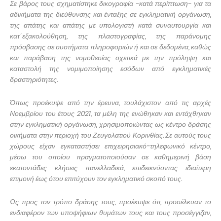
Σε βάρος τους σχηματίστηκε δικογραφία -κατά περίπτωση- για τα
αδικήματα της διεύθυνσης και ένταξης σε εγκληματική οργάνωση,
της απάτης και απάτης με υπολογιστή κατά συναυτουργία και
κατ΄εξακολούθηση, της πλαστογραφίας, της παράνομης
πρόσβασης σε συστήματα πληροφοριών ή και σε δεδομένα, καθώς
και παράβαση της νομοθεσίας σχετικά με την πρόληψη και
καταστολή της νομιμοποίησης εσόδων από εγκληματικές
δραστηριότητες.
Όπως προέκυψε από την έρευνα, τουλάχιστον από τις αρχές
Νοεμβρίου του έτους 2021, τα μέλη της ενώθηκαν και εντάχθηκαν
στην εγκληματική οργάνωση, χρησιμοποιώντας ως κέντρο δράσης
οικήματα στην περιοχή του Ζευγολατιού Κορινθίας. Σε αυτούς τους
χώρους είχαν εγκαταστήσει επιχειρησιακό-τηλεφωνικό κέντρο,
μέσω του οποίου πραγματοποιούσαν σε καθημερινή βάση
εκατοντάδες κλήσεις πανελλαδικά, επιδεικνύοντας ιδιαίτερη
επιμονή έως ότου επιτύχουν τον εγκληματικό σκοπό τους.
Ως προς τον τρόπο δράσης τους, προέκυψε ότι, προσέλκυαν το
ενδιαφέρον των υποψήφιων θυμάτων τους και τους προσέγγιζαν,