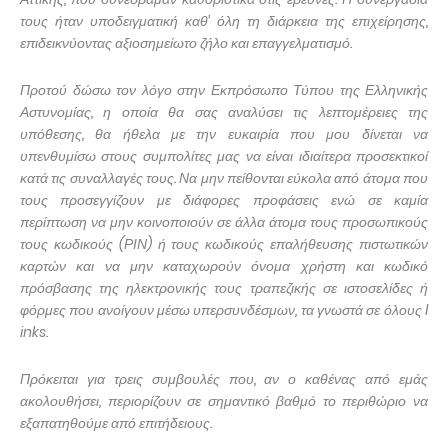
τους ήταν υποδειγματική καθ’ όλη τη διάρκεια της επιχείρησης,
επιδεικνύοντας αξιοσημείωτο ζήλο και επαγγελματισμό.
Προτού δώσω τον λόγο στην Εκπρόσωπο Τύπου της Ελληνικής
Αστυνομίας, η οποία θα σας αναλύσει τις λεπτομέρειες της
υπόθεσης, θα ήθελα με την ευκαιρία που μου δίνεται να
υπενθυμίσω στους συμπολίτες μας να είναι ιδιαίτερα προσεκτικοί
κατά τις συναλλαγές τους. Να μην πείθονται εύκολα από άτομα που
τους προσεγγίζουν με διάφορες προφάσεις ενώ σε καμία
περίπτωση να μην κοινοποιούν σε άλλα άτομα τους προσωπικούς
τους κωδικούς (ΡΙΝ) ή τους κωδικούς επαλήθευσης πιστωτικών
καρτών και να μην καταχωρούν όνομα χρήστη και κωδικό
πρόσβασης της ηλεκτρονικής τους τραπεζικής σε ιστοσελίδες ή
φόρμες που ανοίγουν μέσω υπερσυνδέσμων, τα γνωστά σε όλους
l
inks.
Πρόκειται για τρεις συμβουλές που, αν ο καθένας από εμάς
ακολουθήσει, περιορίζουν σε σημαντικό βαθμό το περιθώριο να
εξαπατηθούμε από επιτήδειους.