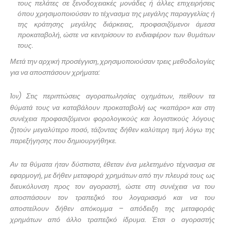
τους πελάτες σε ξενοδοχειακές μονάδες ή άλλες επιχειρήσεις
όπου χρησιμοποιούσαν το τέχνασμα της μεγάλης παραγγελίας ή
της κράτησης μεγάλης διάρκειας, προφασιζόμενοι άμεσα
προκαταβολή, ώστε να κεντρίσουν το ενδιαφέρον των θυμάτων
τους.
Μετά την αρχική προσέγγιση, χρησιμοποιούσαν τρεις μεθοδολογίες
για να αποσπάσουν χρήματα:
1
) Στις περιπτώσεις αγοραπωλησίας οχημάτων, πείθουν τα
ον
θύματά τους να καταβάλουν προκαταβολή ως «καπάρο» και στη
συνέχεια προφασιζόμενοι φορολογικούς και λογιστικούς λόγους
ζητούν μεγαλύτερο ποσό, τάζοντας δήθεν καλύτερη τιμή λόγω της
παρεξήγησης που δημιουργήθηκε.
Αν τα θύματα ήταν δύσπιστα, έθεταν ένα μελετημένο τέχνασμα σε
εφαρμογή, με δήθεν μεταφορά χρημάτων από την πλευρά τους ως
διευκόλυνση προς τον αγοραστή, ώστε στη συνέχεια να του
αποσπάσουν τον τραπεζικό του λογαριασμό και να του
αποστείλουν δήθεν απόκομμα – απόδειξη της μεταφοράς
χρημάτων από άλλο τραπεζικό ίδρυμα. Έτσι ο αγοραστής