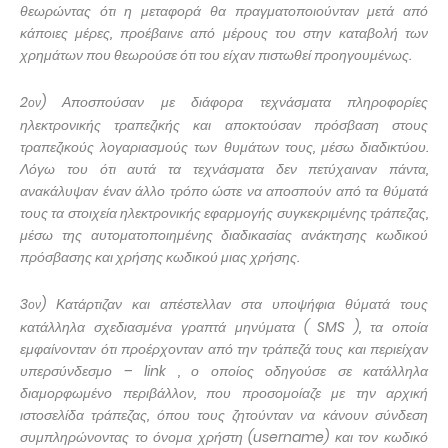
θεωρώντας ότι η μεταφορά θα πραγματοποιούνταν μετά από
κάποιες μέρες, προέβαινε από μέρους του στην καταβολή των
χρημάτων που θεωρούσε ότι του είχαν πιστωθεί προηγουμένως.
2
) Αποσπούσαν με διάφορα τεχνάσματα πληροφορίες
ον
ηλεκτρονικής τραπεζικής και αποκτούσαν πρόσβαση στους
τραπεζικούς λογαριασμούς των θυμάτων τους, μέσω διαδικτύου.
Λόγω του ότι αυτά τα τεχνάσματα δεν πετύχαιναν πάντα,
ανακάλυψαν έναν άλλο τρόπο ώστε να αποσπούν από τα θύματά
τους τα στοιχεία ηλεκτρονικής εφαρμογής συγκεκριμένης τράπεζας,
μέσω της αυτοματοποιημένης διαδικασίας ανάκτησης κωδικού
πρόσβασης και χρήσης κωδικού μιας χρήσης.
3
) Κατάρτιζαν και απέστελλαν στα υποψήφια θύματά τους
ον
κατάλληλα σχεδιασμένα γραπτά μηνύματα (
SMS
), τα οποία
εμφαίνονταν ότι προέρχονταν από την τράπεζά τους και περιείχαν
υπερσύνδεσμο –
link
, ο οποίος οδηγούσε σε κατάλληλα
διαμορφωμένο περιβάλλον, που προσομοίαζε με την αρχική
ιστοσελίδα τράπεζας, όπου τους ζητούνταν να κάνουν σύνδεση
συμπληρώνοντας το όνομα χρήστη (username) και τον κωδικό