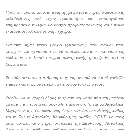
Προς τον σκοπό αυτό, τα μέλη της μετέρχονταν τρεις διαφορετικές
μεθοδολογίες ενώ είχαν εγκαταστήσει και λειτουργούσαν
επιχειρησιακό τηλεφωνικό κέντρο, πραγματοποιώντας καθημερινά
εκατοντάδες κλήσεις σε όλη τη χώρα.
Μάλιστα, είχαν τέτοιο βαθμό εξειδίκευσης που ανακάλυπταν
συνεχώς νέα τεχνάσματα για να υποκλέπτουν τους προσωπικούς
κωδικούς και λοιπά στοιχεία ηλεκτρονικής τραπεζικής από τα
θύματά τους.
Σε κάθε περίπτωση η δράση τους χαρακτηρίζονταν από ευελιξία,
επιμονή και υπομονή μέχρι να πετύχουν το σκοπό τους.
Οφείλω να συγχαρώ όλους τους αστυνομικούς που συμμετείχαν
σε αυτήν την ευρεία και δύσκολη επιχείρηση. Το Τμήμα Ασφαλείας
Μεγαρέων, την Υποδιεύθυνση Ασφάλειας Δυτικής Αττικής, καθώς
και το Τμήμα Ασφαλείας Κορίνθου, τις ομάδες Ο.Π.Κ.Ε. και τους
αστυνομικούς από έτερες υπηρεσίες της Διεύθυνσης Ασφάλειας
Αττικής, που συνέδραμαν καθοριστικά στις έρευνες. Η συνεργασία