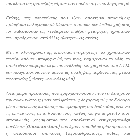
την κλοπή της τραπεζικής κάρτας που συνδέεται με τον λογαριασμό.
Επίσης, στις περιπτώσεις που είχαν αποκτήσει παρανόμως
πρόσβαση σε λογαριασμό θύματος, ο οποίος δεν διέθετε χρήματα,
τον καθιστούσαν ως «ενδιάμεσο σταθμό» μεταφοράς χρημάτων
που προέρχονταν από άλλες ηλεκτρονικές απάτες.
Με την ολοκλήρωση της απόσπασης-αφαίρεσης των χρηματικών
ποσών από τα υποψήφια θύματα τους, ενημέρωναν τα μέλη, τα
οποία είχαν επιφορτιστεί με την ανάληψη των χρημάτων από Α.Τ.Μ.
και πραγματοποιούσαν άμεσα τις αναλήψεις, λαμβάνοντας μέτρα
προστασίας (μάσκες, κουκούλες κλπ).
Άλλα μέτρα προστασίας που χρησιμοποιούσαν, ήταν να διατηρούν
την ανωνυμία τους μέσα από ψεύτικους λογαριασμούς σε διάφορα
μέσα κοινωνικής δικτύωσης και εφαρμογές του διαδικτύου, ενώ για
τις επικοινωνίες με τα θύματά τους, καθώς και για τις μεταξύ τους
επικοινωνίες χρησιμοποιούσαν αποκλειστικά «επιχειρησιακές»
συνδέσεις (
Ghostnumbers
) που έχουν εκδοθεί σε τρίτα πρόσωπα
ή αλλοδαπούς υπηκόους (αχυράνθρωπους), καθώς και