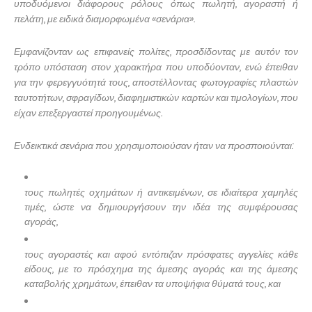
υποδυόμενοι διάφορους ρόλους όπως πωλητή, αγοραστή ή
πελάτη, με ειδικά διαμορφωμένα «σενάρια».
Εμφανίζονταν ως επιφανείς πολίτες, προσδίδοντας με αυτόν τον
τρόπο υπόσταση στον χαρακτήρα που υποδύονταν, ενώ έπειθαν
για την φερεγγυότητά τους, αποστέλλοντας φωτογραφίες πλαστών
ταυτοτήτων, σφραγίδων, διαφημιστικών καρτών και τιμολογίων, που
είχαν επεξεργαστεί προηγουμένως.
Ενδεικτικά σενάρια που χρησιμοποιούσαν ήταν να προσποιούνται:
τους πωλητές οχημάτων ή αντικειμένων, σε ιδιαίτερα χαμηλές
τιμές, ώστε να δημιουργήσουν την ιδέα της συμφέρουσας
αγοράς,
τους αγοραστές και αφού εντόπιζαν πρόσφατες αγγελίες κάθε
είδους, με το πρόσχημα της άμεσης αγοράς και της άμεσης
καταβολής χρημάτων, έπειθαν τα υποψήφια θύματά τους, και