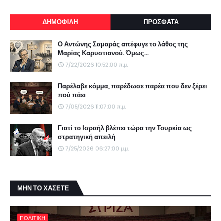
ΔΗΜΟΦΙΛΗ
ΠΡΟΣΦΑΤΑ
Ο Αντώνης Σαμαράς απέφυγε το λάθος της
Μαρίας Καρυστιανού. Όμως...
7/22/2026 10:52:00 π.μ.
Παρέλαβε κόμμα, παρέδωσε παρέα που δεν ξέρει
πού πάει
7/05/2026 11:07:00 π.μ.
Γιατί το Ισραήλ βλέπει τώρα την Τουρκία ως
στρατηγική απειλή
7/25/2026 06:27:00 μ.μ.
ΜΗΝ ΤΟ ΧΑΣΕΤΕ
ΠΟΛΙΤΙΚΗ