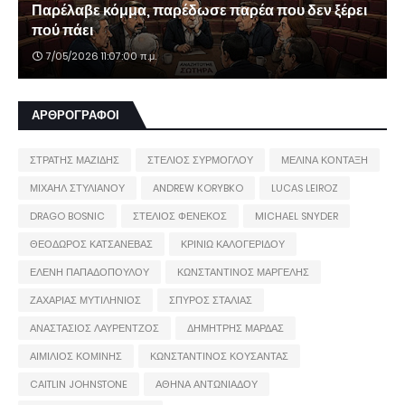
Παρέλαβε κόμμα, παρέδωσε παρέα που δεν ξέρει
πού πάει
7/05/2026 11:07:00 π.μ.
ΑΡΘΡΟΓΡΑΦΟΙ
ΣΤΡΑΤΗΣ ΜΑΖΙΔΗΣ
ΣΤΕΛΙΟΣ ΣΥΡΜΟΓΛΟΥ
ΜΕΛΙΝΑ ΚΟΝΤΑΞΗ
ΜΙΧΑΗΛ ΣΤΥΛΙΑΝΟΥ
ANDREW KORYBKO
LUCAS LEIROZ
DRAGO BOSNIC
ΣΤΕΛΙΟΣ ΦΕΝΕΚΟΣ
MICHAEL SNYDER
ΘΕΟΔΩΡΟΣ ΚΑΤΣΑΝΕΒΑΣ
ΚΡΙΝΙΩ ΚΑΛΟΓΕΡΙΔΟΥ
ΕΛΕΝΗ ΠΑΠΑΔΟΠΟΥΛΟΥ
ΚΩΝΣΤΑΝΤΙΝΟΣ ΜΑΡΓΕΛΗΣ
ΖΑΧΑΡΙΑΣ ΜΥΤΙΛΗΝΙΟΣ
ΣΠΥΡΟΣ ΣΤΑΛΙΑΣ
ΑΝΑΣΤΑΣΙΟΣ ΛΑΥΡΕΝΤΖΟΣ
ΔΗΜΗΤΡΗΣ ΜΑΡΔΑΣ
ΑΙΜΙΛΙΟΣ ΚΟΜΙΝΗΣ
ΚΩΝΣΤΑΝΤΙΝΟΣ ΚΟΥΣΑΝΤΑΣ
CAITLIN JOHNSTONE
ΑΘΗΝΑ ΑΝΤΩΝΙΑΔΟΥ