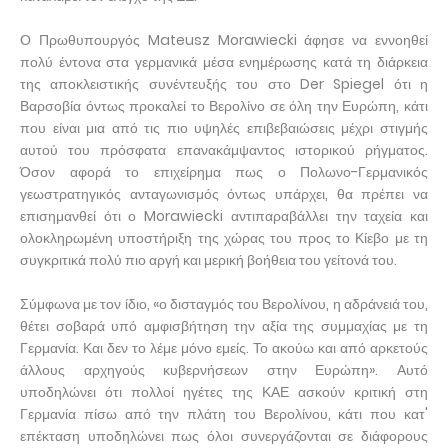
Ο Πρωθυπουργός Mateusz Morawiecki άφησε να εννοηθεί
πολύ έντονα στα γερμανικά μέσα ενημέρωσης κατά τη διάρκεια
της αποκλειστικής συνέντευξής του στο Der Spiegel ότι η
Βαρσοβία όντως προκαλεί το Βερολίνο σε όλη την Ευρώπη, κάτι
που είναι μια από τις πιο υψηλές επιβεβαιώσεις μέχρι στιγμής
αυτού του πρόσφατα επανακάμψαντος ιστορικού ρήγματος.
Όσον αφορά το επιχείρημα πως ο Πολωνο-Γερμανικός
γεωστρατηγικός ανταγωνισμός όντως υπάρχει, θα πρέπει να
επισημανθεί ότι ο Morawiecki αντιπαραβάλλει την ταχεία και
ολοκληρωμένη υποστήριξη της χώρας του προς το Κίεβο με τη
συγκριτικά πολύ πιο αργή και μερική βοήθεια του γείτονά του.
Σύμφωνα με τον ίδιο, «ο δισταγμός του Βερολίνου, η αδράνειά του,
θέτει σοβαρά υπό αμφισβήτηση την αξία της συμμαχίας με τη
Γερμανία. Και δεν το λέμε μόνο εμείς. Το ακούω και από αρκετούς
άλλους αρχηγούς κυβερνήσεων στην Ευρώπη». Αυτό
υποδηλώνει ότι πολλοί ηγέτες της ΚΑΕ ασκούν κριτική στη
Γερμανία πίσω από την πλάτη του Βερολίνου, κάτι που κατ'
επέκταση υποδηλώνει πως όλοι συνεργάζονται σε διάφορους