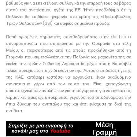
βαθμούς για να επεκτείνουν συλλογικά την επιρροή τους σε βάρος
αυτού του ανεπίσημου ηγέτη της ΕΕ. Ήταν προβλέψιμο ότι η
Πολωνία θα επιδίωκε ηγεμονία στα κράτη της «Πρωτοβουλίας
Τριών Θαλασσών» (3SI) και σαφώς σημειώνει πρόοδο.
Παρά ορισμένες σημαντικές οπισθοδρομήσεις στην de facto
συνομοσπονδία που συμφώνησε με την Ουκρανία στα τέλη
Μαΐου, οι περισσότερες από τις οποίες προκλήθηκαν από τη
Γερμανία που εκμεταλλεύτηκε την Πολωνία ως μαριονέτα της σε
εκείνη την πρώην Σοβιετική Δημοκρατία, μέχρι που η Βαρσοβία
τελικά συνέχισε το παιχνίδι εναντίον της. Αυτός ο επίδοξος ηγέτης
της ΚΑΕ κατάφερε ωστόσο να οργανώσει έναν αναδυόμενο
συνασπισμό γύρω από τον εαυτό του. Είναι χειραγώγηση
αριστοτεχνικά των αντιλήψεων για τη σύγκρουση για να εκθέσει τις
γερμανικές αξίες ως υποκριτικές, γεγονός που αποδυνάμωσε την
ήπια δύναμη του αντιπάλου της και έτσι ενίσχυσε τη δική της
αντίθετα.