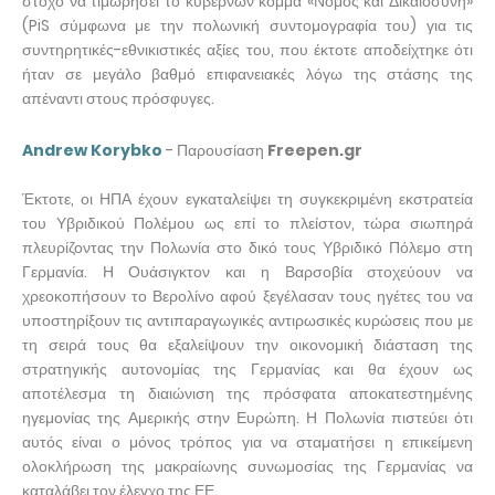
στόχο να τιμωρήσει το κυβερνών κόμμα «Νόμος και Δικαιοσύνη»
(PiS σύμφωνα με την πολωνική συντομογραφία του) για τις
συντηρητικές-εθνικιστικές αξίες του, που έκτοτε αποδείχτηκε ότι
ήταν σε μεγάλο βαθμό επιφανειακές λόγω της στάσης της
απέναντι στους πρόσφυγες.
Andrew Korybko
- Παρουσίαση
Freepen.gr
Έκτοτε, οι ΗΠΑ έχουν εγκαταλείψει τη συγκεκριμένη εκστρατεία
του Υβριδικού Πολέμου ως επί το πλείστον, τώρα σιωπηρά
πλευρίζοντας την Πολωνία στο δικό τους Υβριδικό Πόλεμο στη
Γερμανία. Η Ουάσιγκτον και η Βαρσοβία στοχεύουν να
χρεοκοπήσουν το Βερολίνο αφού ξεγέλασαν τους ηγέτες του να
υποστηρίξουν τις αντιπαραγωγικές αντιρωσικές κυρώσεις που με
τη σειρά τους θα εξαλείψουν την οικονομική διάσταση της
στρατηγικής αυτονομίας της Γερμανίας και θα έχουν ως
αποτέλεσμα τη διαιώνιση της πρόσφατα αποκατεστημένης
ηγεμονίας της Αμερικής στην Ευρώπη. Η Πολωνία πιστεύει ότι
αυτός είναι ο μόνος τρόπος για να σταματήσει η επικείμενη
ολοκλήρωση της μακραίωνης συνωμοσίας της Γερμανίας να
καταλάβει τον έλεγχο της ΕΕ.