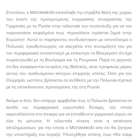
Επιπλέον, ο Morawiecki επανέλαβε την στρεβλή θέση της χώρας
του έναντι της προηγούμενης ενεργειακής συνεργασίας της
Γερμανίας με τη Ρωσία στην τελευταία του συνέντευξη για να την
παρουσιάσει εσφαλμένα πως «προκάλεσε τεράστια ζημιά στην
Ευρώπη». Αυτοί οι παράγοντες συνδυάστηκαν με αποτέλεσμα ο
Πολωνός πρωθυπουργός να καυχιέται στο συνομιλητή του για
τον περιφερειακό συνασπισμό με επίκεντρο το Βίσεγκραντ ότι έχει
συγκεντρωθεί με τη Βουλγαρία και τη Ρουμανία. Παρά το γεγονός
ότι δεν αναφέρονται τα κράτη της Βαλτικής, είναι προφανώς μέρος
αυτού του αναδυόμενου κέντρου επιρροής επίσης. Όσο για την
Ουγγαρία, ωστόσο, βρίσκεται σε αντίθεση με την Πολωνία σχετικά
με τις αποκλίνουσες προσεγγίσεις της στη Ρωσία.
Ακόμα κι έτσι, δεν υπάρχει αμφιβολία πως η Πολωνία βρίσκεται σε
άνοδο ως περιφερειακή ευρωπαϊκή δύναμη, την οποία
εκμεταλλεύεται στο έπακρο για να επιτεθεί στο γερμανικό κύρος σε
όλα τα μέτωπα. Η τελευταία κίνηση είναι η απαίτηση
αποζημιώσεων, για την οποία ο Morawiecki είπε ότι θα ζητήσει
την υποστήριξη του Ισραήλ. Υποσχέθηκε επίσης πως «Θα πάμε