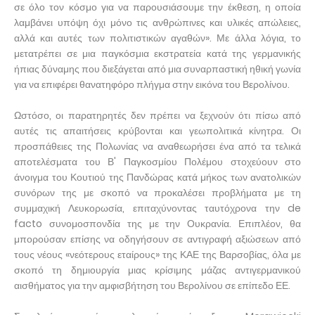
σε όλο τον κόσμο για να παρουσιάσουμε την έκθεση, η οποία
λαμβάνει υπόψη όχι μόνο τις ανθρώπινες και υλικές απώλειες,
αλλά και αυτές των πολιτιστικών αγαθών». Με άλλα λόγια, το
μετατρέπει σε μια παγκόσμια εκστρατεία κατά της γερμανικής
ήπιας δύναμης που διεξάγεται από μια συναρπαστική ηθική γωνία
για να επιφέρει θανατηφόρο πλήγμα στην εικόνα του Βερολίνου.
Ωστόσο, οι παρατηρητές δεν πρέπει να ξεχνούν ότι πίσω από
αυτές τις απαιτήσεις κρύβονται και γεωπολιτικά κίνητρα. Οι
προσπάθειες της Πολωνίας να αναθεωρήσει ένα από τα τελικά
αποτελέσματα του Β' Παγκοσμίου Πολέμου στοχεύουν στο
άνοιγμα του Κουτιού της Πανδώρας κατά μήκος των ανατολικών
συνόρων της με σκοπό να προκαλέσει προβλήματα με τη
συμμαχική Λευκορωσία, επιταχύνοντας ταυτόχρονα την de
facto συνομοσπονδία της με την Ουκρανία. Επιπλέον, θα
μπορούσαν επίσης να οδηγήσουν σε αντιγραφή αξιώσεων από
τους νέους «νεότερους εταίρους» της ΚΑΕ της Βαρσοβίας, όλα με
σκοπό τη δημιουργία μιας κρίσιμης μάζας αντιγερμανικού
αισθήματος για την αμφισβήτηση του Βερολίνου σε επίπεδο ΕΕ.