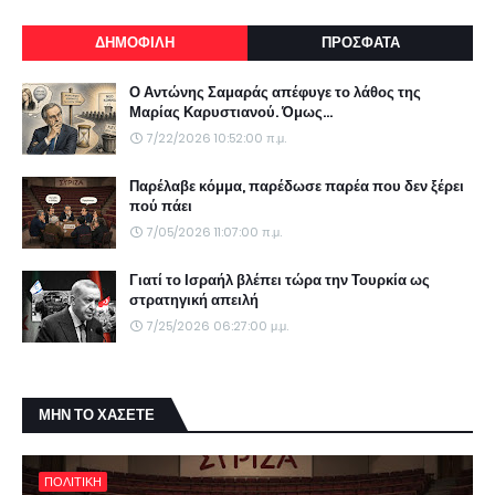
ΔΗΜΟΦΙΛΗ
ΠΡΟΣΦΑΤΑ
Ο Αντώνης Σαμαράς απέφυγε το λάθος της
Μαρίας Καρυστιανού. Όμως...
7/22/2026 10:52:00 π.μ.
Παρέλαβε κόμμα, παρέδωσε παρέα που δεν ξέρει
πού πάει
7/05/2026 11:07:00 π.μ.
Γιατί το Ισραήλ βλέπει τώρα την Τουρκία ως
στρατηγική απειλή
7/25/2026 06:27:00 μ.μ.
ΜΗΝ ΤΟ ΧΑΣΕΤΕ
ΠΟΛΙΤΙΚΗ