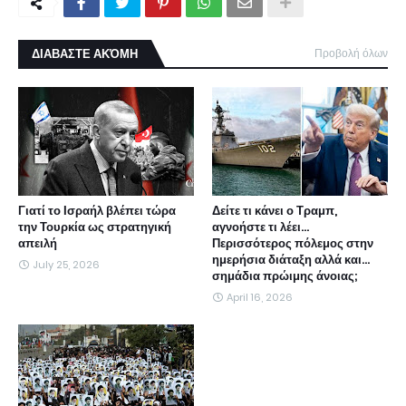
ΔΙΑΒΑΣΤΕ ΑΚΌΜΗ
Προβολή όλων
Γιατί το Ισραήλ βλέπει τώρα
Δείτε τι κάνει ο Τραμπ,
την Τουρκία ως στρατηγική
αγνοήστε τι λέει...
απειλή
Περισσότερος πόλεμος στην
ημερήσια διάταξη αλλά και...
July 25, 2026
σημάδια πρώιμης άνοιας;
April 16, 2026