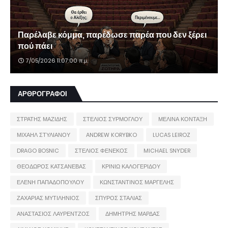
Παρέλαβε κόμμα, παρέδωσε παρέα που δεν ξέρει
πού πάει
7/05/2026 11:07:00 π.μ.
ΑΡΘΡΟΓΡΑΦΟΙ
ΣΤΡΑΤΗΣ ΜΑΖΙΔΗΣ
ΣΤΕΛΙΟΣ ΣΥΡΜΟΓΛΟΥ
ΜΕΛΙΝΑ ΚΟΝΤΑΞΗ
ΜΙΧΑΗΛ ΣΤΥΛΙΑΝΟΥ
ANDREW KORYBKO
LUCAS LEIROZ
DRAGO BOSNIC
ΣΤΕΛΙΟΣ ΦΕΝΕΚΟΣ
MICHAEL SNYDER
ΘΕΟΔΩΡΟΣ ΚΑΤΣΑΝΕΒΑΣ
ΚΡΙΝΙΩ ΚΑΛΟΓΕΡΙΔΟΥ
ΕΛΕΝΗ ΠΑΠΑΔΟΠΟΥΛΟΥ
ΚΩΝΣΤΑΝΤΙΝΟΣ ΜΑΡΓΕΛΗΣ
ΖΑΧΑΡΙΑΣ ΜΥΤΙΛΗΝΙΟΣ
ΣΠΥΡΟΣ ΣΤΑΛΙΑΣ
ΑΝΑΣΤΑΣΙΟΣ ΛΑΥΡΕΝΤΖΟΣ
ΔΗΜΗΤΡΗΣ ΜΑΡΔΑΣ