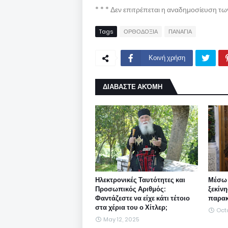
* * * Δεν επιτρέπεται η αναδημοσίευση τ
Tags
ΟΡΘΟΔΟΞΙΑ
ΠΑΝΑΓΙΑ
Κοινή χρήση
ΔΙΑΒΑΣΤΕ ΑΚΌΜΗ
Ηλεκτρονικές Ταυτότητες και
Μέσω
Προσωπικός Αριθμός:
ξεκίν
Φαντάζεστε να είχε κάτι τέτοιο
παρακ
στα χέρια του ο Χίτλερ;
Octo
May 12, 2025