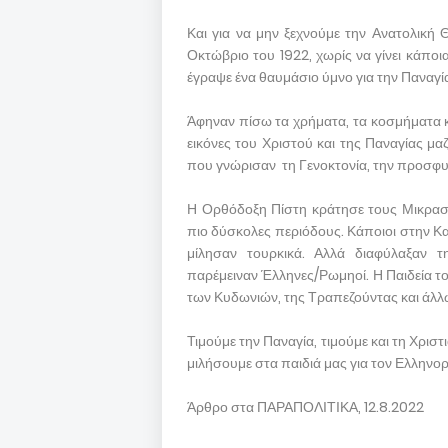
Και για να μην ξεχνούμε την Ανατολική
Οκτώβριο του 1922, χωρίς να γίνει κάποι
έγραψε ένα θαυμάσιο ύμνο για την Παναγί
Άφηναν πίσω τα χρήματα, τα κοσμήματα κα
εικόνες του Χριστού και της Παναγίας μα
που γνώρισαν τη Γενοκτονία, την προσφ
Η Ορθόδοξη Πίστη κράτησε τους Μικρασιά
πιο δύσκολες περιόδους. Κάποιοι στην Κ
μίλησαν τουρκικά. Αλλά διαφύλαξαν τ
παρέμειναν Έλληνες/Ρωμηοί. Η Παιδεία τ
των Κυδωνιών, της Τραπεζούντας και άλ
Τιμούμε την Παναγία, τιμούμε και τη Χρι
μιλήσουμε στα παιδιά μας για τον Ελλην
Άρθρο στα ΠΑΡΑΠΟΛΙΤΙΚΑ, 12.8.2022