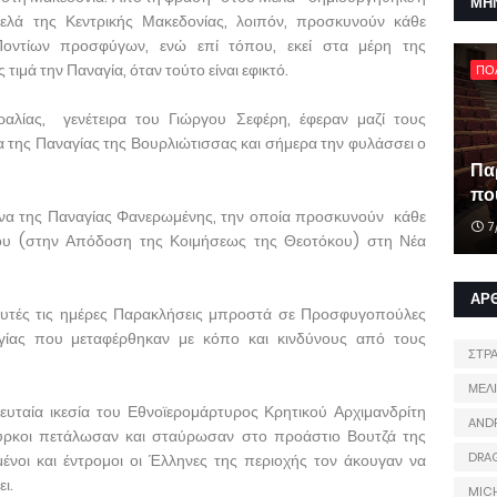
ΜΗ
ελά της Κεντρικής Μακεδονίας, λοιπόν, προσκυνούν κάθε
Ποντίων προσφύγων, ενώ επί τόπου, εκεί στα μέρη της
ιμά την Παναγία, όταν τούτο είναι εφικτό.
ΠΟ
αλίας, γενέτειρα του Γιώργου Σεφέρη, έφεραν μαζί τους
να της Παναγίας της Βουρλιώτισσας και σήμερα την φυλάσσει ο
Πα
που
κόνα της Παναγίας Φανερωμένης, την οποία προσκυνούν κάθε
7
του (στην Απόδοση της Κοιμήσεως της Θεοτόκου) στη Νέα
ΑΡ
αυτές τις ημέρες Παρακλήσεις μπροστά σε Προσφυγοπούλες
αγίας που μεταφέρθηκαν με κόπο και κινδύνους από τους
ΣΤΡ
ΜΕΛ
ευταία ικεσία του Εθνοϊερομάρτυρος Κρητικού Αρχιμανδρίτη
AND
ούρκοι πετάλωσαν και σταύρωσαν στο προάστιο Βουτζά της
DRA
νοι και έντρομοι οι Έλληνες της περιοχής τον άκουγαν να
ι.
MIC