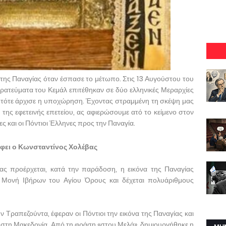
ης Παναγίας όταν έσπασε το μέτωπο. Στις 13 Αυγούστου του
τρατεύματα του Κεμάλ επιτέθηκαν σε δύο ελληνικές Μεραρχίες
 τότε άρχισε η υποχώρηση. Έχοντας στραμμένη τη σκέψη μας
 της εφετεινής επετείου, ας αφιερώσουμε ατό το κείμενο στον
ες και οι Πόντιοι Έλληνες προς την Παναγία.
φει ο Κωνσταντίνος Χολέβας
ίας προέρχεται, κατά την παράδοση, η εικόνα της Παναγίας
 Μονή Ιβήρων του Αγίου Όρους και δέχεται πολυάριθμους
 Τραπεζούντα, έφεραν οι Πόντιοι την εικόνα της Παναγίας και
υ, στη Μακεδονία. Από τη φράση «στου Μελά» δημιουργήθηκε η