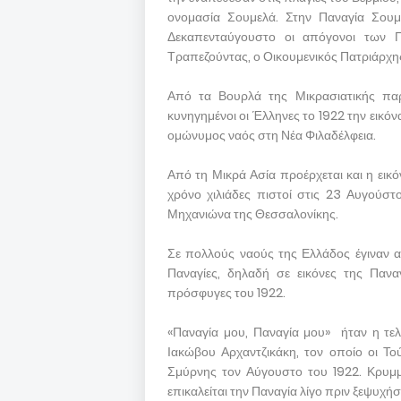
ονομασία Σουμελά. Στην Παναγία Σουμ
Δεκαπενταύγουστο οι απόγονοι των 
Τραπεζούντας, ο Οικουμενικός Πατριάρχης τ
Από τα Βουρλά της Μικρασιατικής παρ
κυνηγημένοι οι Έλληνες το 1922 την εικό
ομώνυμος ναός στη Νέα Φιλαδέλφεια.
Από τη Μικρά Ασία προέρχεται και η ει
χρόνο χιλιάδες πιστοί στις 23 Αυγούσ
Μηχανιώνα της Θεσσαλονίκης.
Σε πολλούς ναούς της Ελλάδος έγιναν 
Παναγίες, δηλαδή σε εικόνες της Παν
πρόσφυγες του 1922.
«Παναγία μου, Παναγία μου» ήταν η τελ
Ιακώβου Αρχαντζικάκη, τον οποίο οι Τ
Σμύρνης τον Αύγουστο του 1922. Κρυμμέ
επικαλείται την Παναγία λίγο πριν ξεψυχήσε