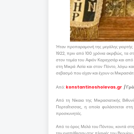
Ήταν προπαραμονή της μεγάλης γιορτής τ
1922, πριν από 100 χρόνια ακριβώς, τα σ
στον τομέα του Αφιόν Καραχισάρ και από
στη Μικρά Ασία και στον Πόντο, λόγω και
σεβασμό που είχαν και έχουν οι Μικρασιάτ
Από:
konstantinosholevas.gr
/ Γρά
Από τη Νίκαια της Μικρασιατικής Βιθυν
Πορταΐτισσας, η οποία φυλάσσεται στη
προσκυνητές.
Από το όρος Μελά του Πόντου, κοντά στην
την εναπέθεσαν στις πλαγιές του Βερμίο