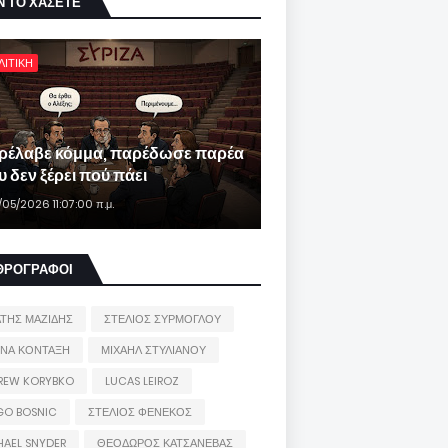
Ν ΤΟ ΧΑΣΕΤΕ
ΛΙΤΙΚΗ
ρέλαβε κόμμα, παρέδωσε παρέα
 δεν ξέρει πού πάει
/05/2026 11:07:00 π.μ.
ΘΡΟΓΡΑΦΟΙ
ΑΤΗΣ ΜΑΖΙΔΗΣ
ΣΤΕΛΙΟΣ ΣΥΡΜΟΓΛΟΥ
ΙΝΑ ΚΟΝΤΑΞΗ
ΜΙΧΑΗΛ ΣΤΥΛΙΑΝΟΥ
REW KORYBKO
LUCAS LEIROZ
GO BOSNIC
ΣΤΕΛΙΟΣ ΦΕΝΕΚΟΣ
HAEL SNYDER
ΘΕΟΔΩΡΟΣ ΚΑΤΣΑΝΕΒΑΣ