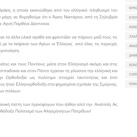
ΚΡΙΝ
 Θράκη, η οποία εκκενώθηκε από τον ελληνικό πληθυσμό τον
α μάχη, ας θυμηθούμε ότι ο Άγιος Νεκτάριος από τη Σηλυβρία
ΕΛΕ
α: Αγνή Παρθένε Δέσποινα.
ΚΩΝ
ΖΑΧΑ
ι τα άλλα υλικά αγαθά και φρόντιζαν να πάρουν μαζί τους τις
ζί με τα λείψανα των Αγίων οι Έλληνες από όλες τις περιοχές
ΑΝΑ
υγοποίηση.
ΔΗΜ
τες και τους Ποντίους μέσα στον Ελληνισμό ακόμη και στις
ΚΩΝ
αππαδοκία και στον Πόντο έχασαν τη γλώσσα την ελληνική και
CAIT
ην Ορθοδοξία ως πολύτιμο στοιχείο ταυτότητας και έτσι
ους ήταν Ελληνορθόδοξη στα φημισμένα σχολεία της Σμύρνης,
ΘΑΝ
λων πόλεων.
στιανική πίστη των προσφύγων που ήλθαν από την Ανατολή. Ας
ορθόδοξο Πολιτισμό των Αλησμόνητων Πατρίδων!