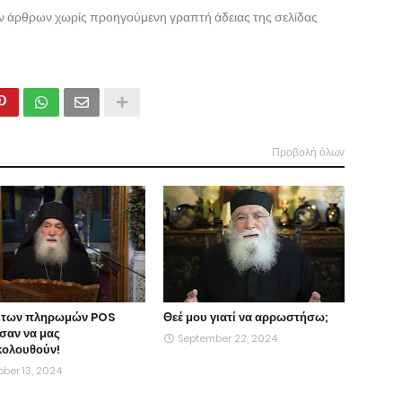
ων άρθρων χωρίς προηγούμενη γραπτή άδειας της σελίδας
Προβολή όλων
 των πληρωμών POS
Θεέ μου γιατί να αρρωστήσω;
ησαν να μας
September 22, 2024
ολουθούν!
ber 13, 2024