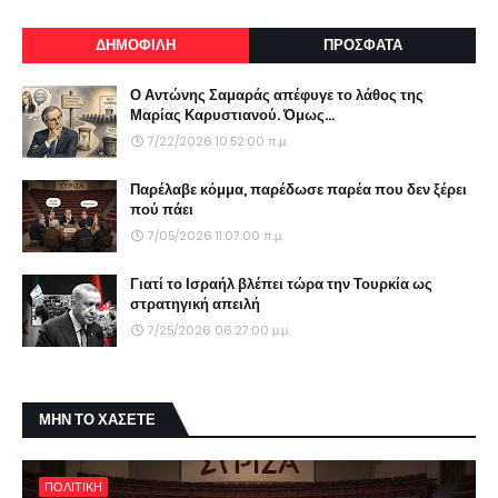
ΔΗΜΟΦΙΛΗ
ΠΡΟΣΦΑΤΑ
Ο Αντώνης Σαμαράς απέφυγε το λάθος της
Μαρίας Καρυστιανού. Όμως...
7/22/2026 10:52:00 π.μ.
Παρέλαβε κόμμα, παρέδωσε παρέα που δεν ξέρει
πού πάει
7/05/2026 11:07:00 π.μ.
Γιατί το Ισραήλ βλέπει τώρα την Τουρκία ως
στρατηγική απειλή
7/25/2026 06:27:00 μ.μ.
ΜΗΝ ΤΟ ΧΑΣΕΤΕ
ΠΟΛΙΤΙΚΗ