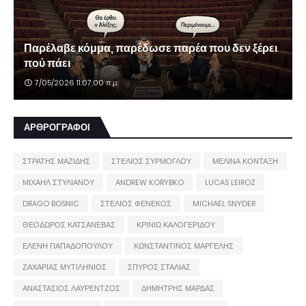
Παρέλαβε κόμμα, παρέδωσε παρέα που δεν ξέρει
πού πάει
7/05/2026 11:07:00 π.μ.
ΑΡΘΡΟΓΡΑΦΟΙ
ΣΤΡΑΤΗΣ ΜΑΖΙΔΗΣ
ΣΤΕΛΙΟΣ ΣΥΡΜΟΓΛΟΥ
ΜΕΛΙΝΑ ΚΟΝΤΑΞΗ
ΜΙΧΑΗΛ ΣΤΥΛΙΑΝΟΥ
ANDREW KORYBKO
LUCAS LEIROZ
DRAGO BOSNIC
ΣΤΕΛΙΟΣ ΦΕΝΕΚΟΣ
MICHAEL SNYDER
ΘΕΟΔΩΡΟΣ ΚΑΤΣΑΝΕΒΑΣ
ΚΡΙΝΙΩ ΚΑΛΟΓΕΡΙΔΟΥ
ΕΛΕΝΗ ΠΑΠΑΔΟΠΟΥΛΟΥ
ΚΩΝΣΤΑΝΤΙΝΟΣ ΜΑΡΓΕΛΗΣ
ΖΑΧΑΡΙΑΣ ΜΥΤΙΛΗΝΙΟΣ
ΣΠΥΡΟΣ ΣΤΑΛΙΑΣ
ΑΝΑΣΤΑΣΙΟΣ ΛΑΥΡΕΝΤΖΟΣ
ΔΗΜΗΤΡΗΣ ΜΑΡΔΑΣ