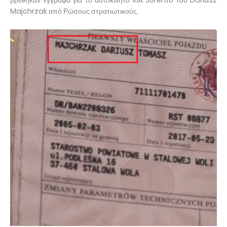
βρέθηκαν έγγραφα για το αυτοκίνητο KIA Sorento του Dariusz
Majchrzak από Ρώσους στρατιωτικούς.