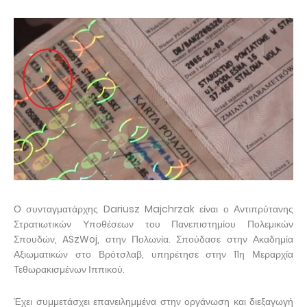
Ο συνταγματάρχης Dariusz Majchrzak είναι ο Αντιπρύτανης
Στρατιωτικών Υποθέσεων του Πανεπιστημίου Πολεμικών
Σπουδών, ASzWoj, στην Πολωνία. Σπούδασε στην Ακαδημία
Αξιωματικών στο Βρότσλαβ, υπηρέτησε στην 11η Μεραρχία
Τεθωρακισμένων Ιππικού.
Έχει συμμετάσχει επανειλημμένα στην οργάνωση και διεξαγωγή