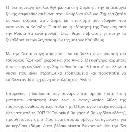
Η ίδια συνταγή ακολουθήθηκε και στη Συρία με την δημιουργία
ζώνης ασφαλείας απέναντι στον Κουρδικό κίνδυνο. Σήμερα ζητάει
εκ νέου εισβολή στην Συρία και εποικισμό των εδαφών που
κατοικούν οι Κούρδοι. Γι αυτό και η εξάρτησή της Τουρκίας από
την Ρωσία θα είναι μόνιμη. Είναι θέμα επιβίωσης γι αυτήν το
ξεκαθάρισμα των λογαριασμών της με τους Κούρδους.
Με την ίδια συνταγή προσπαθεί να επιβάλλει την επέκταση του
τουρκικού "ζωτικού" χώρου και στο Αιγαίο. Με αφήγημα καρμπόν,
όπως στην εισβολή στην Συρία. Λέει ότι απειλείται από τα ελληνικά
νησιά που είναι στρατιωτικά εξοπλισμένα και προσπαθεί να
επιβάλει αντίστοιχη ζώνη ασφαλείας στο Αιγαίο.
Επομένως η διάβρωση των συνόρων στα όμορα κράτη και η
μετέπειτα κατάκτησή τους είναι ο ακρογωνιαίος λίθος της
τουρκικής αναθεωρητικής πολιτικής. Ο Ερντογάν το είχε αναφέρει
άλλωστε από το 2017 "Η Τουρκία ή θα χάσει ή θα κερδίσει εδάφη",
προσθέτοντας ότι ο ίδιος είναι αποφασισμένος να αγωνισθεί για
να κερδίσει εδάφη. Αυτό βέβαια γίνεται διαχρονικά. Με την ίδια