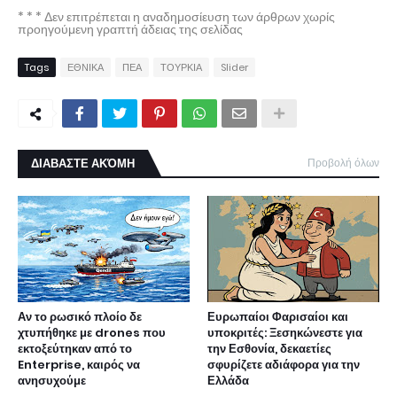
* * * Δεν επιτρέπεται η αναδημοσίευση των άρθρων χωρίς
προηγούμενη γραπτή άδειας της σελίδας
Tags
ΕΘΝΙΚΑ
ΠΕΑ
ΤΟΥΡΚΙΑ
Slider
ΔΙΑΒΑΣΤΕ ΑΚΌΜΗ
Προβολή όλων
Αν το ρωσικό πλοίο δε
Ευρωπαίοι Φαρισαίοι και
χτυπήθηκε με drones που
υποκριτές: Ξεσηκώνεστε για
εκτοξεύτηκαν από το
την Εσθονία, δεκαετίες
Enterprise, καιρός να
σφυρίζετε αδιάφορα για την
ανησυχούμε
Ελλάδα