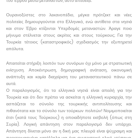
του Έβρου μέσω μεταναστών, αυτό απέδειξε.
Ουρανοξύστες στο λεκανοπέδιο, μέγκα πρότζεκτ και νέες
πολιτείες δημιουργούνται στο Ελληνικό, ενώ αντίθετα στα νησιά
και στον Έβρο κτίζονται Υπερδομές μεταναστών. Άραγε ποιο
μήνυμα στέλνεται στους ακρίτες και στους τούρκους; Για την
Τουρκία τέτοιος (καταστροφικός) σχεδιασμός την εξυπηρετεί
απόλυτα.
Απαιτείται στήριξη λοιπόν των συνόρων όχι μόνο με στρατιωτική
ενίσχυση. Αποκέντρωση, δημογραφική ανάταση, οικονομική
ανάπτυξη και καμία διαχείριση του μεταναστευτικού πάνω σε
αυτά.
Ο παραλογισμός, ότι τα ελληνικά νησιά είναι απειλή για την
Τουρκία και ότι δεν πρέπει να ασκείται η ελληνική κυριαρχία, την
ασπάζεται το σύνολο της τουρκικής αντιπολίτευσης και
πιθανότατα και το σύνολο των τούρκων πολιτών! Νομιμοποιείται
έτσι (κατά τους Τούρκους) η οποιαδήποτε εισβολή (όπως στη
Συρία). Λογική απάντηση στον παραλογισμό δεν υπάρχει.
Απάντηση δίνεται μόνο αν η δική μας πλευρά είναι ψύχραιμη και
προετοιμασμένη κατάλληλα για ένα συντριπτικό ολικό χτύπημα.