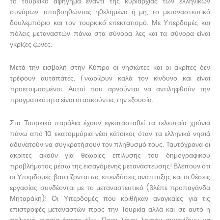
το τουρκικό αφήγημα έναντι της κυριαρχίας των ελληνικών
συνόρων, υποβοηθώντας ηθελημένα ή μη, το μεταναστευτικό
δουλεμπόριο και τον τουρκικό επεκτατισμό. Με Υπερδομές και
πόλεις μεταναστών πάνω στα σύνορα λες και τα σύνορα είναι
γκρίζες ζώνες.
Μετά την εισβολή στην Κύπρο οι νησιώτες και οι ακρίτες δεν
τρέφουν αυταπάτες. Γνωρίζουν καλά τον κίνδυνο και είναι
προετοιμασμένοι. Αυτοί που αρνούνται να αντιληφθούν την
πραγματικότητα είναι οι ασκούντες την εξουσία.
Στα Τουρκικά παράλια έχουν εγκατασταθεί τα τελευταία χρόνια
πάνω από 10 εκατομμύρια νέοι κάτοικοι, όταν τα ελληνικά νησιά
αδυνατούν να συγκρατήσουν τον πληθυσμό τους. Ταυτόχρονα οι
ακρίτες ακούν για θεωρίες επίλυσης του δημογραφικού
προβλήματος μέσω της εισαγόμενης μετανάστευσης! Βλέπουν ότι
οι Υπερδομές βαπτίζονται ως επενδύσεις ανάπτυξης και οι θέσεις
εργασίας συνδέονται με το μεταναστευτικό (βλέπε προπαγάνδα
Μηταράκη)! Οι Υπερδομές που κριθήκαν αναγκαίες για τις
επιστροφές μεταναστών προς την Τουρκία αλλά και σε αυτό η
πολιτική ηγεσία έπεσε έξω. Ποιοι λόγοι λοιπόν συνεχίζουν να