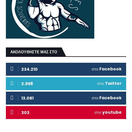
ΑΚΟΛΟΥΘΗΣΤΕ ΜΑΣ ΣΤΟ
στο
Facebook
234.210
στο
Twitter
2.998
στο
Facebook
13.061
στο
youtube
303