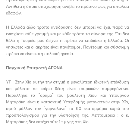
Αντίθετα η όποια υποχώρηση ανάβει το πράσινο φως για απώλεια
εδαφών.
Η Ελλάδα άλλο τρόπο αντίδρασης δεν μπορεί να έχει, παρά να
ενισχύσει κάθε γραμμή και με κάθε τρόπο τα σύνορα της. Ότι δεν
θέλει η Τουρκία μας δείχνει τι πρέπει να επιδιώκει η Ελλάδα. Οι
νησιώτες και οι ακρίτες είναι πανέτοιμοι . Πανέτοιμη και σύσσωμη
πρέπει να είναι και η πολιτική ηγεσία.
Παγχιακή Επιτροπή ΑΓΩΝΑ
ΥΓ : Στην Χίο αυτήν την στιγμή η μεγαλύτερη ιδιωτική επένδυση
και μάλιστα σε καίρια θέση είναι τουρκικών συμφερόντων.
Παράλληλα το "όραμα" του βουλευτή Χίου και Υπουργού
Μηταράκη είναι η κατασκευή Υπερδομής μεταναστών στην Χίο,
αφού μάλλον τον "γαργαλάνε" τα 60 εκατομμύρια ευρώ του
προϋπολογισμού για την υλοποίηση της. Λεπτομέρεια : ο κ.
Μηταράκης δεν κατέχει ούτε 1 τ.μ γης στη Χίο.