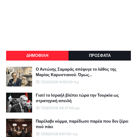
ΔΗΜΟΦΙΛΗ
ΠΡΟΣΦΑΤΑ
Ο Αντώνης Σαμαράς απέφυγε το λάθος της
Μαρίας Καρυστιανού. Όμως...
7/22/2026 10:52:00 π.μ.
Γιατί το Ισραήλ βλέπει τώρα την Τουρκία ως
στρατηγική απειλή
7/25/2026 06:27:00 μ.μ.
Παρέλαβε κόμμα, παρέδωσε παρέα που δεν ξέρει
πού πάει
7/05/2026 11:07:00 π.μ.