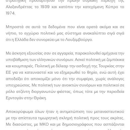
στρατηγική προσάρτησαν την πρώην συριακή περιοχή της
Αλεξανδρέττας το 1939 και κατόπιν την κατεχόμενη Κύπρο το
1974.
Μπροστά σε αυτά τα δεδομένα που είναι ορατά ακόμα και σε
νήπιο, το εγχώριο πολιτικό μας σύστημα ανακαλύπτει σιγά σιγά
ότι η Ελλάδα δεν συνορεύει με το Λουξεμβούργο.
Με άσκηση εξουσίας σαν σε αγγαρεία, παρακολουθεί αμήχανα την
υποβάθμιση των ελληνικών συνόρων. Ασκεί πολιτική με ζεμπέκικα
και κουμπαριές. Πολιτική με δέλεαρ την εισδοχή της Τουρκίας στην
ΕΕ για να κατευναστεί και να εξημερωθεί το θηρίο, ενώ αυτή έχει
αποδείξει ότι αποκομίζει μόνο ότι την συμφέρει, χωρίς ανάλογες
υποχρεώσεις. Με πολιτική των ανοικτών συνόρων και πολιτικοί σε
ρόλο ατζέντη διοργανωτών φιέστας, όπως τότε με την περιοδεία
Ερντογάν στην Θράκη.
Αποκορύφωμα όλων ήταν η αντιμετώπιση του μεταναστευτικού
με την απίστευτα τιμωρητική σκληρή πολιτική προς τους ακρίτες.
Με διασώστες, με ΜΚΟ και με δημοσιογράφους που ασπάζονται