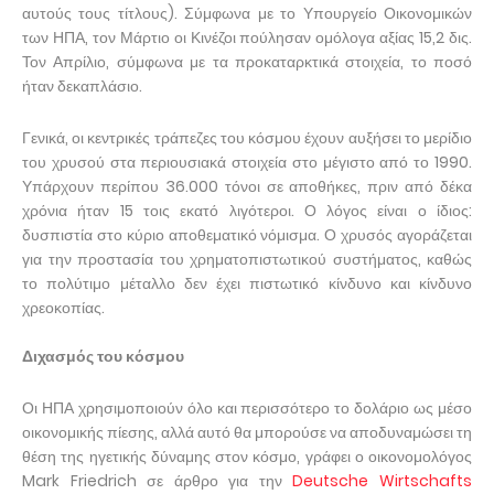
αυτούς τους τίτλους). Σύμφωνα με το Υπουργείο Οικονομικών
των ΗΠΑ, τον Μάρτιο οι Κινέζοι πούλησαν ομόλογα αξίας 15,2 δις.
Τον Απρίλιο, σύμφωνα με τα προκαταρκτικά στοιχεία, το ποσό
ήταν δεκαπλάσιο.
Γενικά, οι κεντρικές τράπεζες του κόσμου έχουν αυξήσει το μερίδιο
του χρυσού στα περιουσιακά στοιχεία στο μέγιστο από το 1990.
Υπάρχουν περίπου 36.000 τόνοι σε αποθήκες, πριν από δέκα
χρόνια ήταν 15 τοις εκατό λιγότεροι. Ο λόγος είναι ο ίδιος:
δυσπιστία στο κύριο αποθεματικό νόμισμα. Ο χρυσός αγοράζεται
για την προστασία του χρηματοπιστωτικού συστήματος, καθώς
το πολύτιμο μέταλλο δεν έχει πιστωτικό κίνδυνο και κίνδυνο
χρεοκοπίας.
Διχασμός του κόσμου
Οι ΗΠΑ χρησιμοποιούν όλο και περισσότερο το δολάριο ως μέσο
οικονομικής πίεσης, αλλά αυτό θα μπορούσε να αποδυναμώσει τη
θέση της ηγετικής δύναμης στον κόσμο, γράφει ο οικονομολόγος
Mark Friedrich σε άρθρο για την
Deutsche Wirtschafts