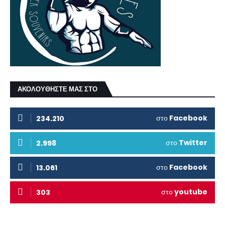
ΑΚΟΛΟΥΘΗΣΤΕ ΜΑΣ ΣΤΟ
στο
Facebook
234.210
στο
Twitter
2.998
στο
Facebook
13.061
στο
youtube
303