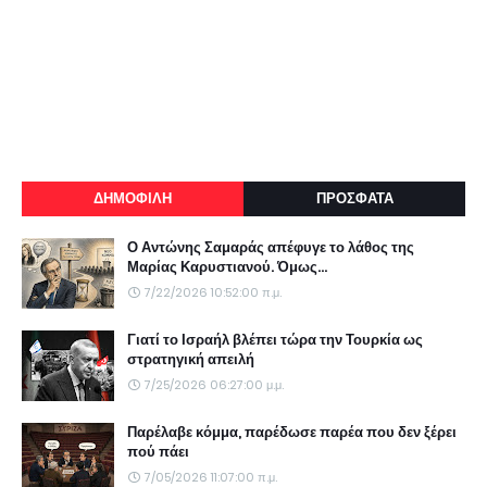
ΔΗΜΟΦΙΛΗ
ΠΡΟΣΦΑΤΑ
Ο Αντώνης Σαμαράς απέφυγε το λάθος της
Μαρίας Καρυστιανού. Όμως...
7/22/2026 10:52:00 π.μ.
Γιατί το Ισραήλ βλέπει τώρα την Τουρκία ως
στρατηγική απειλή
7/25/2026 06:27:00 μ.μ.
Παρέλαβε κόμμα, παρέδωσε παρέα που δεν ξέρει
πού πάει
7/05/2026 11:07:00 π.μ.