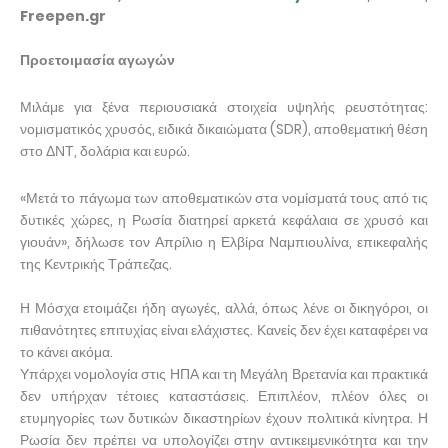
Freepen.gr
Προετοιμασία αγωγών
Μιλάμε για ξένα περιουσιακά στοιχεία υψηλής ρευστότητας:
νομισματικός χρυσός, ειδικά δικαιώματα (SDR), αποθεματική θέση
στο ΔΝΤ, δολάρια και ευρώ.
«Μετά το πάγωμα των αποθεματικών στα νομίσματά τους από τις
δυτικές χώρες, η Ρωσία διατηρεί αρκετά κεφάλαια σε χρυσό και
γιουάν», δήλωσε τον Απρίλιο η Ελβίρα Ναμπιουλίνα, επικεφαλής
της Κεντρικής Τράπεζας.
Η Μόσχα ετοιμάζει ήδη αγωγές, αλλά, όπως λένε οι δικηγόροι, οι
πιθανότητες επιτυχίας είναι ελάχιστες. Κανείς δεν έχει καταφέρει να
το κάνει ακόμα.
Υπάρχει νομολογία στις ΗΠΑ και τη Μεγάλη Βρετανία και πρακτικά
δεν υπήρχαν τέτοιες καταστάσεις. Επιπλέον, πλέον όλες οι
ετυμηγορίες των δυτικών δικαστηρίων έχουν πολιτικά κίνητρα. Η
Ρωσία δεν πρέπει να υπολογίζει στην αντικειμενικότητα και την