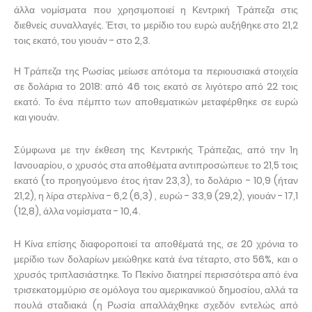
άλλα νομίσματα που χρησιμοποιεί η Κεντρική Τράπεζα στις
διεθνείς συναλλαγές. Έτσι, το μερίδιο του ευρώ αυξήθηκε στο 21,2
τοις εκατό, του γιουάν - στο 2,3.
Η Τράπεζα της Ρωσίας μείωσε απότομα τα περιουσιακά στοιχεία
σε δολάρια το 2018: από 46 τοις εκατό σε λιγότερο από 22 τοις
εκατό. Το ένα πέμπτο των αποθεματικών μεταφέρθηκε σε ευρώ
και γιουάν.
Σύμφωνα με την έκθεση της Κεντρικής Τράπεζας, από την 1η
Ιανουαρίου, ο χρυσός στα αποθέματα αντιπροσώπευε το 21,5 τοις
εκατό (το προηγούμενο έτος ήταν 23,3), το δολάριο - 10,9 (ήταν
21,2), η λίρα στερλίνα - 6,2 (6,3) , ευρώ - 33,9 (29,2), γιουάν - 17,1
(12,8), άλλα νομίσματα - 10,4.
Η Κίνα επίσης διαφοροποιεί τα αποθέματά της, σε 20 χρόνια το
μερίδιο των δολαρίων μειώθηκε κατά ένα τέταρτο, στο 56%, και ο
χρυσός τριπλασιάστηκε. Το Πεκίνο διατηρεί περισσότερα από ένα
τρισεκατομμύριο σε ομόλογα του αμερικανικού δημοσίου, αλλά τα
πουλά σταδιακά (η Ρωσία απαλλάχθηκε σχεδόν εντελώς από