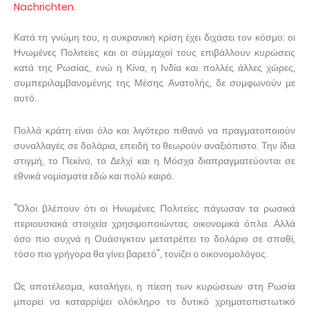
Nachrichten.
Κατά τη γνώμη του, η ουκρανική κρίση έχει διχάσει τον κόσμο: οι
Ηνωμένες Πολιτείες και οι σύμμαχοί τους επιβάλλουν κυρώσεις
κατά της Ρωσίας, ενώ η Κίνα, η Ινδία και πολλές άλλες χώρες,
συμπεριλαμβανομένης της Μέσης Ανατολής, δε συμφωνούν με
αυτό.
Πολλά κράτη είναι όλο και λιγότερο πιθανό να πραγματοποιούν
συναλλαγές σε δολάρια, επειδή το θεωρούν αναξιόπιστο. Την ίδια
στιγμή, το Πεκίνο, το Δελχί και η Μόσχα διαπραγματεύονται σε
εθνικά νομίσματα εδώ και πολύ καιρό.
"Όλοι βλέπουν ότι οι Ηνωμένες Πολιτείες πάγωσαν τα ρωσικά
περιουσιακά στοιχεία χρησιμοποιώντας οικονομικά όπλα. Αλλά
όσο πιο συχνά η Ουάσιγκτον μετατρέπει το δολάριο σε σπαθί,
τόσο πιο γρήγορα θα γίνει βαρετό", τονίζει ο οικονομολόγος.
Ως αποτέλεσμα, καταλήγει, η πίεση των κυρώσεων στη Ρωσία
μπορεί να καταρρίψει ολόκληρο το δυτικό χρηματοπιστωτικό