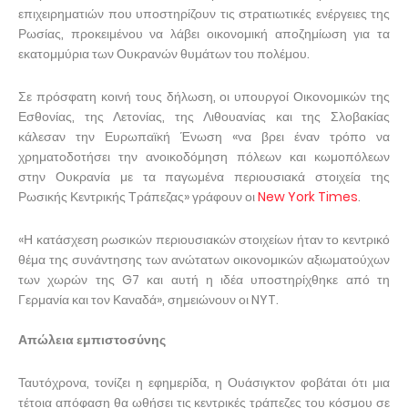
επιχειρηματιών που υποστηρίζουν τις στρατιωτικές ενέργειες της
Ρωσίας, προκειμένου να λάβει οικονομική αποζημίωση για τα
εκατομμύρια των Ουκρανών θυμάτων του πολέμου.
Σε πρόσφατη κοινή τους δήλωση, οι υπουργοί Οικονομικών της
Εσθονίας, της Λετονίας, της Λιθουανίας και της Σλοβακίας
κάλεσαν την Ευρωπαϊκή Ένωση «να βρει έναν τρόπο να
χρηματοδοτήσει την ανοικοδόμηση πόλεων και κωμοπόλεων
στην Ουκρανία με τα παγωμένα περιουσιακά στοιχεία της
Ρωσικής Κεντρικής Τράπεζας» γράφουν οι
New York Times
.
«Η κατάσχεση ρωσικών περιουσιακών στοιχείων ήταν το κεντρικό
θέμα της συνάντησης των ανώτατων οικονομικών αξιωματούχων
των χωρών της G7 και αυτή η ιδέα υποστηρίχθηκε από τη
Γερμανία και τον Καναδά», σημειώνουν οι NYT.
Απώλεια εμπιστοσύνης
Ταυτόχρονα, τονίζει η εφημερίδα, η Ουάσιγκτον φοβάται ότι μια
τέτοια απόφαση θα ωθήσει τις κεντρικές τράπεζες του κόσμου σε