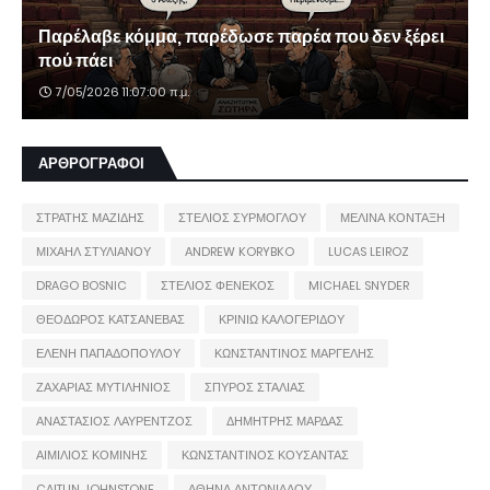
Παρέλαβε κόμμα, παρέδωσε παρέα που δεν ξέρει
πού πάει
7/05/2026 11:07:00 π.μ.
ΑΡΘΡΟΓΡΑΦΟΙ
ΣΤΡΑΤΗΣ ΜΑΖΙΔΗΣ
ΣΤΕΛΙΟΣ ΣΥΡΜΟΓΛΟΥ
ΜΕΛΙΝΑ ΚΟΝΤΑΞΗ
ΜΙΧΑΗΛ ΣΤΥΛΙΑΝΟΥ
ANDREW KORYBKO
LUCAS LEIROZ
DRAGO BOSNIC
ΣΤΕΛΙΟΣ ΦΕΝΕΚΟΣ
MICHAEL SNYDER
ΘΕΟΔΩΡΟΣ ΚΑΤΣΑΝΕΒΑΣ
ΚΡΙΝΙΩ ΚΑΛΟΓΕΡΙΔΟΥ
ΕΛΕΝΗ ΠΑΠΑΔΟΠΟΥΛΟΥ
ΚΩΝΣΤΑΝΤΙΝΟΣ ΜΑΡΓΕΛΗΣ
ΖΑΧΑΡΙΑΣ ΜΥΤΙΛΗΝΙΟΣ
ΣΠΥΡΟΣ ΣΤΑΛΙΑΣ
ΑΝΑΣΤΑΣΙΟΣ ΛΑΥΡΕΝΤΖΟΣ
ΔΗΜΗΤΡΗΣ ΜΑΡΔΑΣ
ΑΙΜΙΛΙΟΣ ΚΟΜΙΝΗΣ
ΚΩΝΣΤΑΝΤΙΝΟΣ ΚΟΥΣΑΝΤΑΣ
CAITLIN JOHNSTONE
ΑΘΗΝΑ ΑΝΤΩΝΙΑΔΟΥ