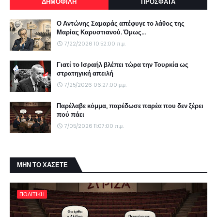
ΔΗΜΟΦΙΛΗ
ΠΡΟΣΦΑΤΑ
Ο Αντώνης Σαμαράς απέφυγε το λάθος της
Μαρίας Καρυστιανού. Όμως...
7/22/2026 10:52:00 π.μ.
Γιατί το Ισραήλ βλέπει τώρα την Τουρκία ως
στρατηγική απειλή
7/25/2026 06:27:00 μ.μ.
Παρέλαβε κόμμα, παρέδωσε παρέα που δεν ξέρει
πού πάει
7/05/2026 11:07:00 π.μ.
ΜΗΝ ΤΟ ΧΑΣΕΤΕ
ΠΟΛΙΤΙΚΗ