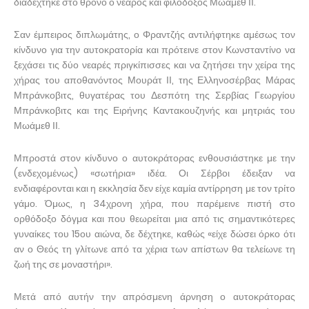
διαδέχτηκε στο θρόνο ο νεαρός και φιλόδοξος Μωάμεθ ΙΙ.
Σαν έμπειρος διπλωμάτης, ο Φραντζής αντιλήφτηκε αμέσως τον
κίνδυνο για την αυτοκρατορία και πρότεινε στον Κωνσταντίνο να
ξεχάσει τις δύο νεαρές πριγκίπισσες και να ζητήσει την χείρα της
χήρας του αποθανόντος Μουράτ ΙΙ, της Ελληνοσέρβας Μάρας
Μπράνκοβιτς, θυγατέρας του Δεσπότη της Σερβίας Γεωργίου
Μπράνκοβιτς και της Ειρήνης Καντακουζηνής και μητριάς του
Μωάμεθ ΙΙ.
Μπροστά στον κίνδυνο ο αυτοκράτορας ενθουσιάστηκε με την
(ενδεχομένως) «σωτήρια» ιδέα. Οι Σέρβοι έδειξαν να
ενδιαφέρονται και η εκκλησία δεν είχε καμία αντίρρηση με τον τρίτο
γάμο. Όμως, η 34χρονη χήρα, που παρέμεινε πιστή στο
ορθόδοξο δόγμα και που θεωρείται μια από τις σημαντικότερες
γυναίκες του 15ου αιώνα, δε δέχτηκε, καθώς «είχε δώσει όρκο ότι
αν ο Θεός τη γλίτωνε από τα χέρια των απίστων θα τελείωνε τη
ζωή της σε μοναστήρι».
Μετά από αυτήν την απρόσμενη άρνηση ο αυτοκράτορας