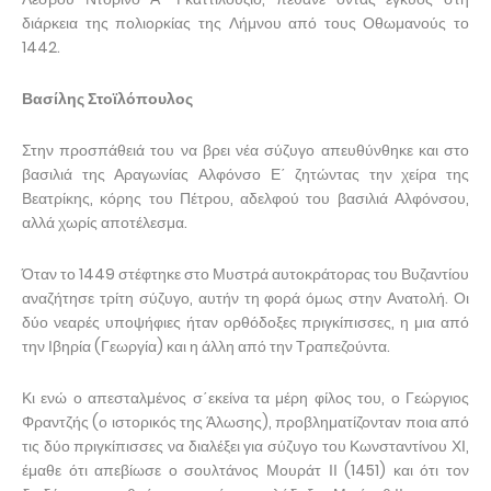
διάρκεια της πολιορκίας της Λήμνου από τους Οθωμανούς το
1442.
Βασίλης Στοϊλόπουλος
Στην προσπάθειά του να βρει νέα σύζυγο απευθύνθηκε και στο
βασιλιά της Αραγωνίας Αλφόνσο Ε΄ ζητώντας την χείρα της
Βεατρίκης, κόρης του Πέτρου, αδελφού του βασιλιά Αλφόνσου,
αλλά χωρίς αποτέλεσμα.
Όταν το 1449 στέφτηκε στο Μυστρά αυτοκράτορας του Βυζαντίου
αναζήτησε τρίτη σύζυγο, αυτήν τη φορά όμως στην Ανατολή. Οι
δύο νεαρές υποψήφιες ήταν ορθόδοξες πριγκίπισσες, η μια από
την Ιβηρία (Γεωργία) και η άλλη από την Τραπεζούντα.
Κι ενώ ο απεσταλμένος σ΄εκείνα τα μέρη φίλος του, ο Γεώργιος
Φραντζής (ο ιστορικός της Άλωσης), προβληματίζονταν ποια από
τις δύο πριγκίπισσες να διαλέξει για σύζυγο του Κωνσταντίνου ΧΙ,
έμαθε ότι απεβίωσε ο σουλτάνος Μουράτ ΙΙ (1451) και ότι τον