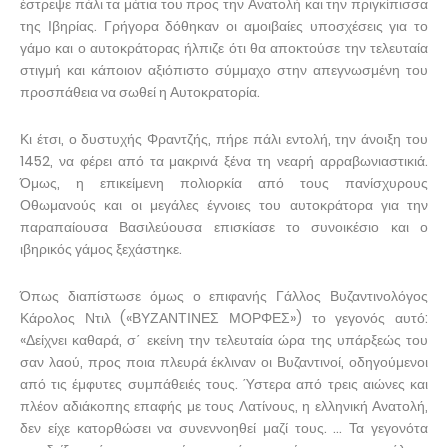
έστρεψε πάλι τα μάτια του προς την Ανατολή και την πριγκίπισσα
της Ιβηρίας. Γρήγορα δόθηκαν οι αμοιβαίες υποσχέσεις για το
γάμο και ο αυτοκράτορας ήλπιζε ότι θα αποκτούσε την τελευταία
στιγμή και κάποιον αξιόπιστο σύμμαχο στην απεγνωσμένη του
προσπάθεια να σωθεί η Αυτοκρατορία.
Κι έτσι, ο δυστυχής Φραντζής, πήρε πάλι εντολή, την άνοιξη του
1452, να φέρει από τα μακρινά ξένα τη νεαρή αρραβωνιαστικιά.
Όμως, η επικείμενη πολιορκία από τους πανίσχυρους
Οθωμανούς και οι μεγάλες έγνοιες του αυτοκράτορα για την
παραπαίουσα Βασιλεύουσα επισκίασε το συνοικέσιο και ο
ιβηρικός γάμος ξεχάστηκε.
Όπως διαπίστωσε όμως ο επιφανής Γάλλος Βυζαντινολόγος
Κάρολος Ντιλ («ΒΥΖΑΝΤΙΝΕΣ ΜΟΡΦΕΣ») το γεγονός αυτό:
«Δείχνει καθαρά, σ΄ εκείνη την τελευταία ώρα της υπάρξεώς του
σαν λαού, προς ποια πλευρά έκλιναν οι Βυζαντινοί, οδηγούμενοι
από τις έμφυτες συμπάθειές τους. Ύστερα από τρεις αιώνες και
πλέον αδιάκοπης επαφής με τους Λατίνους, η ελληνική Ανατολή,
δεν είχε κατορθώσει να συνεννοηθεί μαζί τους. … Τα γεγονότα