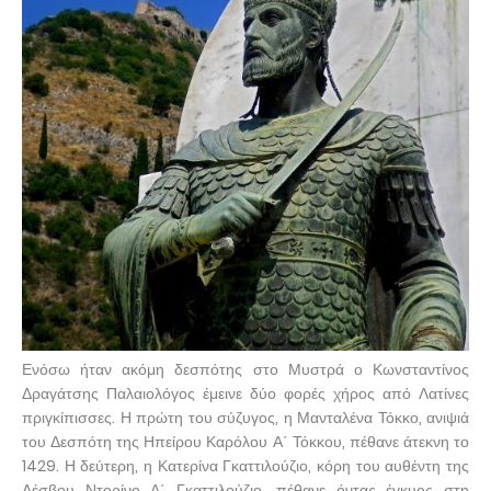
Ενόσω ήταν ακόμη δεσπότης στο Μυστρά ο Κωνσταντίνος
Δραγάτσης Παλαιολόγος έμεινε δύο φορές χήρος από Λατίνες
πριγκίπισσες. Η πρώτη του σύζυγος, η Μανταλένα Τόκκο, ανιψιά
του Δεσπότη της Ηπείρου Καρόλου Α΄ Τόκκου, πέθανε άτεκνη το
1429. Η δεύτερη, η Κατερίνα Γκαττιλούζιο, κόρη του αυθέντη της
Λέσβου Ντορίνο Α΄ Γκαττιλούζιο, πέθανε όντας έγκυος στη