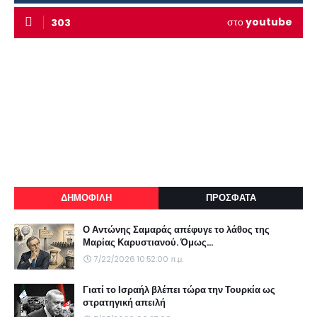
στο
youtube
303
ΔΗΜΟΦΙΛΗ
ΠΡΟΣΦΑΤΑ
Ο Αντώνης Σαμαράς απέφυγε το λάθος της
Μαρίας Καρυστιανού. Όμως...
7/22/2026 10:52:00 π.μ.
Γιατί το Ισραήλ βλέπει τώρα την Τουρκία ως
στρατηγική απειλή