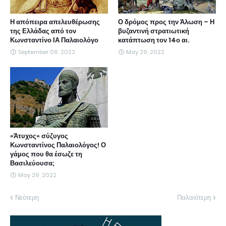
Η απόπειρα απελευθέρωσης
Ο δρόμος προς την Άλωση – Η
της Ελλάδας από τον
βυζαντινή στρατιωτική
Κωνσταντίνο ΙΑ Παλαιολόγο
κατάπτωση τον 14ο αι.
September 06, 2022
May 29, 2022
«Άτυχος» σύζυγος
Κωνσταντίνος Παλαιολόγος! Ο
γάμος που θα έσωζε τη
Βασιλεύουσα;
May 29, 2022
Νεότερη
Παλαιότερη