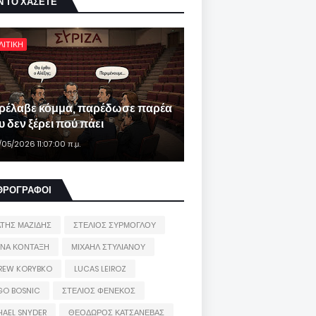
Ν ΤΟ ΧΑΣΕΤΕ
ΛΙΤΙΚΗ
ρέλαβε κόμμα, παρέδωσε παρέα
 δεν ξέρει πού πάει
/05/2026 11:07:00 π.μ.
ΘΡΟΓΡΑΦΟΙ
ΑΤΗΣ ΜΑΖΙΔΗΣ
ΣΤΕΛΙΟΣ ΣΥΡΜΟΓΛΟΥ
ΙΝΑ ΚΟΝΤΑΞΗ
ΜΙΧΑΗΛ ΣΤΥΛΙΑΝΟΥ
REW KORYBKO
LUCAS LEIROZ
GO BOSNIC
ΣΤΕΛΙΟΣ ΦΕΝΕΚΟΣ
HAEL SNYDER
ΘΕΟΔΩΡΟΣ ΚΑΤΣΑΝΕΒΑΣ