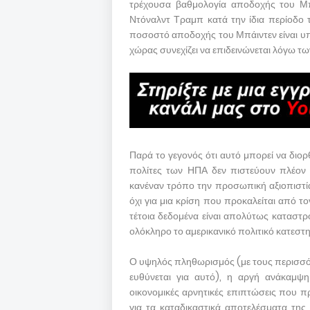
τρέχουσα βαθμολογία αποδοχής του Μπά
Ντόναλντ Τραμπ κατά την ίδια περίοδο 
ποσοστό αποδοχής του Μπάιντεν είναι υπ
χώρας συνεχίζει να επιδεινώνεται λόγω τ
Παρά το γεγονός ότι αυτό μπορεί να διορ
πολίτες των ΗΠΑ δεν πιστεύουν πλέον 
κανέναν τρόπο την προσωπική αξιοπιστία
όχι για μια κρίση που προκαλείται από 
τέτοια δεδομένα είναι απολύτως καταστρο
ολόκληρο το αμερικανικό πολιτικό κατεστ
Ο υψηλός πληθωρισμός (με τους περισσότ
ευθύνεται για αυτό), η αργή ανάκαμψη
οικονομικές αρνητικές επιπτώσεις που π
για τα καταδικαστικά αποτελέσματα τη