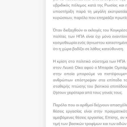
υβριδικός πόλεμος κατά της Ρωσίας και 
υποστήριξη παρά τη μεγάλη εκστρατεί
κυρώσεων, παρόλο που επηρεάζει πρωτίστ
Όταν διεξαχθούν οι εκλογές του Κογκρέσο
πολίτες των ΗΠΑ είναι όχι μόνο εναντίο
κοσμοθεωρία ενός άγνωστου κατεστημένου 
ότι η χώρα βαδίζει σε λάθος κατεύθυνση.
Η κρίση στο πολιτικό σύστημα των ΗΠΑ 
στον Λευκό Οίκο αφού ο Μπαράκ Ομπάμα
στην οποία μπορούμε να πιστέψουμε».
ανθρώπων επέστρεψαν στα επίπεδα του
σταθερής πτώσης του βιοτικού επιπέδου 
ζήσουν χειρότερα από τους γονείς τους.
Παρόλο που οι αριθμοί δείχνουν απασχόλη
θέσεις εργασίας είναι στην πραγματικ
αμειβόμενες θέσεις εργασίας. Επίσης, αν
τιμή των βασικών τροφίμων και των ειδών 