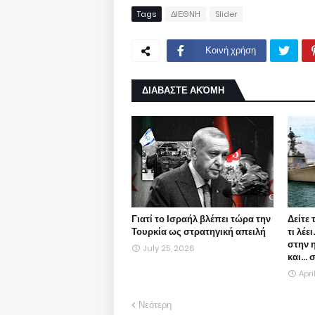
Tags
ΔΙΕΘΝΗ
Slider
Κοινή χρήση
ΔΙΑΒΑΣΤΕ ΑΚΌΜΗ
Γιατί το Ισραήλ βλέπει τώρα την
Δείτε 
Τουρκία ως στρατηγική απειλή
τι λέε
στην 
July 25, 2026
και...
Apri
Νεότερη