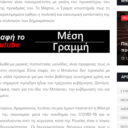
ΜΗ
ιντεν είναι πανομοιότυπη με εκείνη του προκατόχου του
της προεδρίας του. Το Μάρτιο, ο Τραμπ υποστήριξε πως το
ερεκτιμημένο καθώς η πολιτική και οικονομική κατάσταση της
ΠΟ
ων πολιτικών των Δημοκρατικών.
Πα
που
7
θωθεί με μερικές ποσοστιαίες μονάδες, είναι προφανές πως οι
στο σύστημα. Είναι σαφές ότι ο Μπάιντεν δεν προκαλεί με
, αλλά πρόκειται για μια πολύ βαθύτερη συστημική κρίση και
ΑΡ
τον σημερινό πρόεδρο ή/και την τρέχουσα κυβέρνηση. Ωστόσο,
φικά, τόσο για τον ίδιο τον Μπάιντεν, την κυβέρνησή του και
ΣΤΡ
ημένο.
ΜΕΛ
ερους Αμερικανούς πολίτες να μην έχουν πειστεί ότι η Μόσχα
AND
 της οικονομίας μετά την πανδημία του COVID-19 και οι
DRA
ροκαλούνται από τις κυρώσεις κατά της Ρωσίας είναι ο λόγος
ς δημοσκόπησης. Οι δημοσκοπήσεις δείχνουν επίσης πως ο
MIC