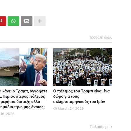
Προβολή όλων
τι κάνει ο Τραμπ, αγνοήστε
Ο πόλεμος του Τραμπ είναι ένα
ι... Περισσότερος πόλεμος
δώρο για τους
ημερήσια διάταξη αλλά
σκληροπυρηνικούς του Ιράν
 σημάδια πρώιμης άνοιας;
March 24, 2026
l 16, 2026
Παλαιότερη