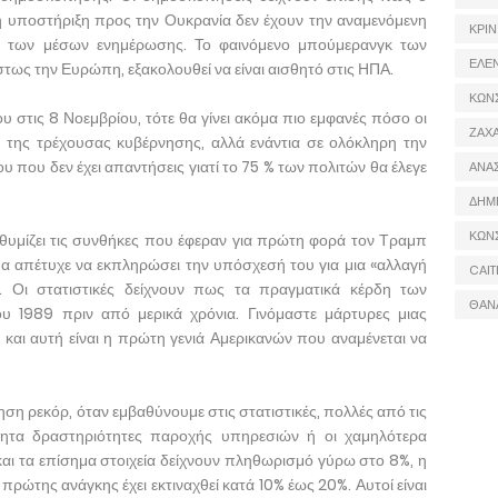
η υποστήριξη προς την Ουκρανία δεν έχουν την αναμενόμενη
ΚΡΙΝ
α των μέσων ενημέρωσης. Το φαινόμενο μπούμερανγκ των
ΕΛΕ
ως την Ευρώπη, εξακολουθεί να είναι αισθητό στις ΗΠΑ.
ΚΩΝ
υ στις 8 Νοεμβρίου, τότε θα γίνει ακόμα πιο εμφανές πόσο οι
ΖΑΧΑ
ν της τρέχουσας κυβέρνησης, αλλά ενάντια σε ολόκληρη την
που δεν έχει απαντήσεις γιατί το 75 % των πολιτών θα έλεγε
ΑΝΑ
ΔΗΜ
ΚΩΝ
θυμίζει τις συνθήκες που έφεραν για πρώτη φορά τον Τραμπ
 απέτυχε να εκπληρώσει την υπόσχεσή του για μια «αλλαγή
CAIT
 Οι στατιστικές δείχνουν πως τα πραγματικά κέρδη των
ΘΑΝ
 1989 πριν από μερικά χρόνια. Γινόμαστε μάρτυρες μιας
και αυτή είναι η πρώτη γενιά Αμερικανών που αναμένεται να
ση ρεκόρ, όταν εμβαθύνουμε στις στατιστικές, πολλές από τις
ότητα δραστηριότητες παροχής υπηρεσιών ή οι χαμηλότερα
 και τα επίσημα στοιχεία δείχνουν πληθωρισμό γύρω στο 8%, η
πρώτης ανάγκης έχει εκτιναχθεί κατά 10% έως 20%. Αυτοί είναι