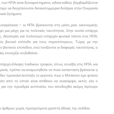
τες των ΗΠΑ είναι δυσαρεστημένοι, ειδικά καθώς βομβαρδίζονται
 κρίσιμο να διοχετεύονται δισεκατομμύρια δολάρια στην Ουκρανία
ρικά ζητήματα.
υσαρέσκεια – οι ΗΠΑ βρίσκονται στη μέση μιας οικονομικής
ι μια μάχη για τις πολιτικές ταυτότητας. Στην ουσία υπάρχει
ς, ιδεολογίες και πολιτισμοί υπήρχαν φυσικά πάντα στις ΗΠΑ,
ές βιοτικό επίπεδο για τους περισσότερους. Τώρα, με την
υ βιοτικού επιπέδου, ενώ τονίζονται οι διαφορές ταυτότητας, ο
ς συνεχίζει να βαθαίνει.
πάρχει έλλειψη παιδικών τροφών, όπως συνέβη στις ΗΠΑ, και
μηχανία, πρέπει να αναρωτηθείτε σε ποια κατάσταση βρίσκεται η
, δεν προκαλεί έκπληξη το γεγονός πως ο Μπάιντεν έχει φτάσει
άτι από το οποίο είναι απίθανο να ανακάμψει, εκτός εάν ο
για την προεδρία αντίπαλός του αποδειχθεί ακόμη λιγότερο
ων άρθρων χωρίς προηγούμενη γραπτή άδειας της σελίδας