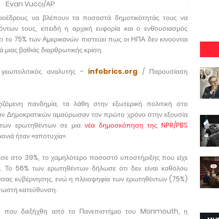
Εvan Vucci/ΑΡ
 προέδρους να βλέπουν τα ποσοστά δημοτικότητάς τους να
ντων τους, επειδή η αρχική ευφορία και ο ενθουσιασμός
τι το 75% των Αμερικανών πιστεύει πως οι ΗΠΑ δεν κινούνται
ά μιας βαθιάς διαρθρωτικής κρίση.
ς γεωπολιτικός αναλυτής -
infobrics.org
/ Παρουσίαση
ζόμενη πανδημία, τα λάθη στην εξωτερική πολιτική στο
 των Δημοκρατικών αμαύρωσαν τον πρώτο χρόνο στην εξουσία
 των ερωτηθέντων σε μια
νέα δημοσκόπηση της NPR/PBS
ρονιά ήταν «αποτυχία».
σε στο 39%, το χαμηλότερο ποσοστό υποστήριξης που είχε
 Το 56% των ερωτηθέντων δήλωσε ότι δεν είναι καθόλου
χουσας κυβέρνησης, ενώ η πλειοψηφία των ερωτηθέντων (75%)
 σωστή κατεύθυνση.
 που διεξήχθη από το Πανεπιστήμιο του Monmouth, η