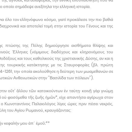
 της άγνοιας και αδιαφορίας την εθνική ενσυναίσθηση που θα
το οποίο σημάδεψε ανεξίτηλα την ελληνική ιστορία.
ια όλο τον ελληνόφωνο κόσμο, γιατί προκάλεσε την πιο βαθιά
ιαχρονικά και αποτελεί τομή στην ιστορία του Γένους και της
της πτώσης της Πόλης δημιούργησε αισθήματα θλίψης και
ινούς Έλληνες (νόμιμους διαδόχους και κληρονόμους του
θοδόξους και τους καθολικούς της χριστιανικής Δύσης, αν και η
 της τουρκικής κατάκτησης με τις Σταυροφορίες (βλ. πρώτη
4-1261, την οποία ακολούθησε η δεύτερη των μωαμεθανών σε
ικών Ανθενωτικών στην ''Βασιλίδα των πόλεων'').
ἐστιν οὔτ’ ἄλλου τῶν κατοικούντων ἐν ταύτῃ· κοινῇ γὰρ γνώμῃ
οὐ φεισόμεθα τῆς ζωῆς ἡμῶν*, είχε απαντήσει αγέρωχα στον
 Κωνσταντίνος Παλαιολόγος λίγες ώρες πριν πέσει νεκρός,
ύλη του Αγίου Ρωμανού, κραυγάζοντας:
τήν κεφαλήν μου ἀπ΄ ἐμοῦ;**