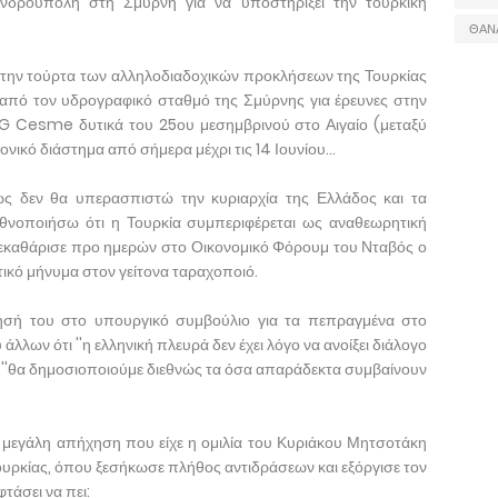
ανδρούπολη στη Σμύρνη για να υποστηρίξει την τουρκική
ΘΑΝ
στην τούρτα των αλληλοδιαδοχικών προκλήσεων της Τουρκίας
από τον υδρογραφικό σταθμό της Σμύρνης για έρευνες στην
G Cesme δυτικά του 25ου μεσημβρινού στο Αιγαίο (μεταξύ
νικό διάστημα από σήμερα μέχρι τις 14 Ιουνίου...
ς δεν θα υπερασπιστώ την κυριαρχία της Ελλάδος και τα
ιεθνοποιήσω ότι η Τουρκία συμπεριφέρεται ως αναθεωρητική
ξεκαθάρισε προ ημερών στο Οικονομικό Φόρουμ του Νταβός ο
κό μήνυμα στον γείτονα ταραχοποιό.
ησή του στο υπουργικό συμβούλιο για τα πεπραγμένα στο
άλλων ότι ''η ελληνική πλευρά δεν έχει λόγο να ανοίξει διάλογο
τι ''θα δημοσιοποιούμε διεθνώς τα όσα απαράδεκτα συμβαίνουν
ν μεγάλη απήχηση που είχε η ομιλία του Κυριάκου Μητσοτάκη
ς Τουρκίας, όπου ξεσήκωσε πλήθος αντιδράσεων και εξόργισε τον
τάσει να πει: