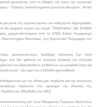
στηματικά μετανάστες από το έδαφός της προς την νησιωτική
έργως - Έλληνες πανεπιστημιακοί ερευνητές θεωρούν... θετικό
με μια ματιά στη σχετική έρευνα των καθηγητών Δημογραφίας
ο 9ο ψηφιακό τεύχος της σειράς ''Flashnews'' (βλ. ΕΛΙΔΕΚ
ογίας, χρηματοδοτούμενο από το ΕΛΚΕ Ειδικό Λογαριασμό
υ Πανεπιστημίου Θεσσαλίας, στο Ερευνητικό Πρόγραμμα του
 λόγω μεταναστευτικού, ξεκάθαρη αλλοίωση (με τάση
γμα που δεν φαίνεται να ανησυχεί ιδιαίτερα την ελληνική
ύμβουλοί του εξακολουθούν να βλέπουν ως μοναδική λύση για
τανάστευση'', την ώρα που η Ελλάδα αργοπεθαίνει.
ποθαρρυντικά για την εθνική μας επιβίωση και την εκτόνωση
ησιάζουμε περίλυποι στο ορόσημο της Άλωσης της
Πορθητή την 29η Μαΐου του 1453.
ωνσταντινούπολης απ' τους Οθωμανούς Τούρκους δίνει στους