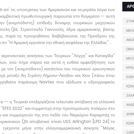
ΑΡ
ι απ' τις υποσχέσεις των Αμερικανών και τα μεγάλα λόγια των
ν θριαμβευτική πρωθυπουργική παρουσία στο Κογκρέσο -- αυτή
ΣΤΡ
 την (ανεμπόδιστη) επίδειξη δύναμης τουρκικών μαχητικών
ύπολη (βλ. Στρατόπεδο Γιαννούλη, έδρα αμερικανικής βάσης
ΜΕΛ
ης, παρά τις προηγηθείσες διαβεβαιώσεις της Προέδρου της
AND
 ''Η Αμερική εγγυάται την εθνική ασφάλεια της Ελλάδας''...
DRA
αεροναυτικές ασκήσεις των Τούρκων ''Λόγχη'' και Καταιγίδα''
MIC
δων, ενώ πήρε σάρκα και οστά η ευθεία αμφισβήτηση των
ΚΡΙΝ
 με τον (ανεμπόδιστο) κατάπλου του τουρκικού ερευνητικού
ιοχή μεταξύ Αη Στράτη-Λήμνου-Λέσβου και Χίου (πάνω στην
ΕΛΕ
οηγηθείσα παράνομη Navtex που εξέδωσε ο υδρογραφικός
ΚΩΝ
ΖΑΧΑ
α -- η Τουρκία επεξεργάζεται τελευταία απόβαση σε ελληνικό
ΑΝΑ
ς ''EFES 2022'' και συμμετοχή στην προσομοίωση πολέμου στο
ΔΗΜ
ων και συμμαχητών της στο πεδίο του Ναγκόρνο Καραμπάχ το
 αμερικανικών (βλ αποβατικό πλοίο USS Arlington [LPD 24] το
ΚΩΝ
 τρέχοντα μήνα στην ελληνοαμερικανική άσκηση ''Μέγας
CAIT