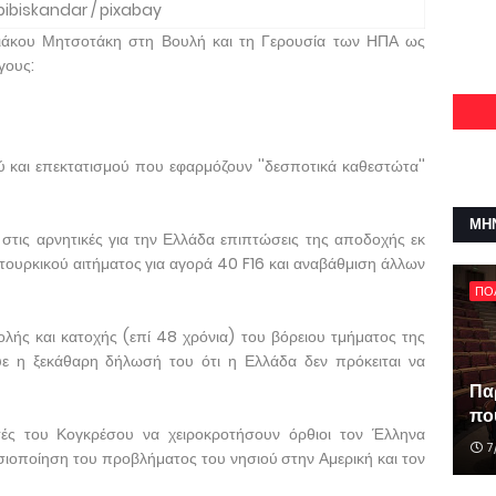
ibiskandar / pixabay
Κυριάκου Μητσοτάκη στη Βουλή και τη Γερουσία των ΗΠΑ ως
γους:
ού και επεκτατισμού που εφαρμόζουν ''δεσποτικά καθεστώτα''
ΜΗ
 στις αρνητικές για την Ελλάδα επιπτώσεις της αποδοχής εκ
τουρκικού αιτήματος για αγορά 40 F16 και αναβάθμιση άλλων
ΠΟ
βολής και κατοχής (επί 48 χρόνια) του βόρειου τμήματος της
ε η ξεκάθαρη δήλωσή του ότι η Ελλάδα δεν πρόκειται να
Πα
που
τές του Κογκρέσου να χειροκροτήσουν όρθιοι τον Έλληνα
7
ιοποίηση του προβλήματος του νησιού στην Αμερική και τον