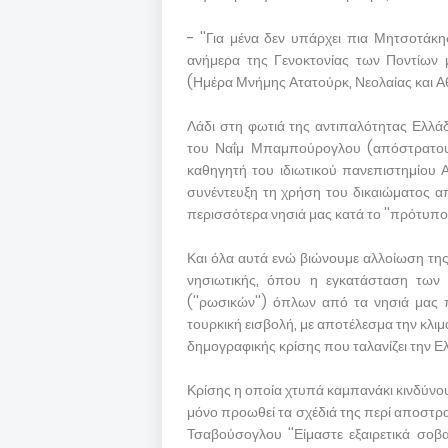
- ''Για μένα δεν υπάρχει πια Μητσοτάκης
ανήμερα της Γενοκτονίας των Ποντίων 
(Ημέρα Μνήμης Ατατούρκ, Νεολαίας και Α
Λάδι στη φωτιά της αντιπαλότητας Ελλά
του Ναΐμ Μπαμπούρογλου (απόστρατου τ
καθηγητή του ιδιωτικού πανεπιστημίου Α
συνέντευξη τη χρήση του δικαιώματος απ
περισσότερα νησιά μας κατά το ''πρότυπο''
Και όλα αυτά ενώ βιώνουμε αλλοίωση της
νησιωτικής, όπου η εγκατάσταση τω
(''ρωσικών'') όπλων από τα νησιά μας
τουρκική εισβολή, με αποτέλεσμα την κλ
δημογραφικής κρίσης που ταλανίζει την Ελ
Κρίσης η οποία χτυπά καμπανάκι κινδύνου, 
μόνο προωθεί τα σχέδιά της περί αποστρ
Τσαβούσογλου ''Είμαστε εξαιρετικά σο