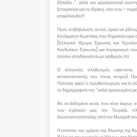
Ελλάδα...'', αλλά και εργαλειοποιεί συ
Επικράτεια και τη Θράκη, κάτι που - περι
επακόλουθο!!!
Προς επιβεβαίωση αυτού, αρκεί να ρίξου
Κοτζαμάνη-Κωστάκη που δημοσιεύτηκε στ
[Ελληνικό Ίδρυμα Έρευνας και Τεχνολ
Κονδυλίων Έρευνας] για λογαριασμό το
οποίου αποδεικνύεται με αριθμούς ότι:
Ο ελληνικός πληθυσμός υφίσταται,
αντικατάστασής του, όπως εκτιμώ). Πρά
Πολιτεία, αφού ο πρωθυπουργός και οι σ
το δημογραφικό την ''καλά οργανωμένη με
Με τα δεδομένα αυτά, που είναι άκρως α
των σχέσεών μας την Τουρκία, πλ
Κωνσταντινούπολης από τον Μωάμεθ τον 
Η επέτειος της ημέρας της Άλωσης της Κ