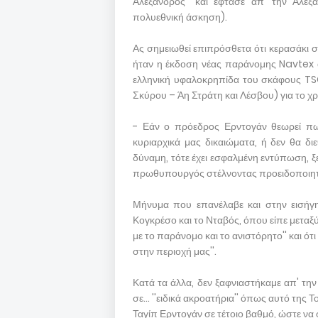
Αλέξανδρος'' και έφτασε απ' την Αλεξ
πολυεθνική άσκηση).
Ας σημειωθεί επιπρόσθετα ότι κερασάκι 
ήταν η έκδοση νέας παράνομης Navtex 
ελληνική υφαλοκρηπίδα του σκάφους TS
Σκύρου – Άη Στράτη και Λέσβου) για το χρο
- Εάν ο πρόεδρος Ερντογάν θεωρεί πω
κυριαρχικά μας δικαιώματα, ή δεν θα δ
δύναμη, τότε έχει εσφαλμένη εντύπωση, 
πρωθυπουργός στέλνοντας προειδοποιητι
Μήνυμα που επανέλαβε και στην εισήγ
Κογκρέσο και το Νταβός, όπου είπε μεταξύ 
με το παράνομο και το ανιστόρητο'' και ό
στην περιοχή μας''.
Κατά τα άλλα, δεν ξαφνιαστήκαμε απ' τη
σε... ''ειδικά ακροατήρια'' όπως αυτό τη
Ταγίπ Ερντογάν σε τέτοιο βαθμό, ώστε να φ