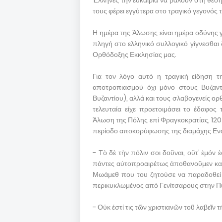
Έλληνες την ευκαιρία να βάλουν στη θέση
τους φέρει εγγύτερα στο τραγικό γεγονός 
Η ημέρα της Άλωσης είναι ημέρα οδύνης γ
πληγή στο ελληνικό συλλογικό γίγνεσθαι δ
Ορθόδοξης Εκκλησίας μας.
Για τον λόγο αυτό η τραγική είδηση 
αποτροπιασμού όχι μόνο στους Βυζαντ
Βυζαντίου), αλλά και τους σλαβογενείς ορ
τελευταία είχε προετοιμάσει το έδαφος
Άλωση της Πόλης επί Φραγκοκρατίας, 120
περίοδο αποκορύφωσης της διαμάχης Ενωτ
- Τὸ δὲ τὴν πόλιν σοι δοῦναι, οὔτ’ ἐμόν 
πάντες αὐτοπροαιρέτως ἀποθανοῦμεν καὶ 
Μωάμεθ που του ζητούσε να παραδοθεί ο
περικυκλωμένος από Γενίτσαρους στην Π
- Οὐκ έστί τις τῶν χριστιανῶν τοῦ λαβεῖν 