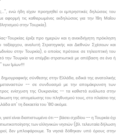
...'', ενώ ήδη είχαν προηγηθεί οι εμπρηστικές δηλώσεις του
με αφορμή τις καθιερωμένες εκδηλώσεις για την 19η Μαΐου
θλητισμού στην Τουρκία).
δας-Τουρκίας έριξε προ ημερών και η ανεκδιήγητη πρόκληση
αξίαρχου, αναλυτή Στρατηγικής και Διεθνών Σχέσεων και
ιδινίου στην Τουρκία), ο οποίος πρότεινε σε τηλεοπτική του
ό την Τουρκία να επέμβει στρατιωτικά με απόβαση σε ένα ή
 των Ιμίων!!!
 δημογραφικής σύνθεσης στην Ελλάδα, ειδικά της ανατολικής
ν μεταναστών -- σε συνδυασμό με την απομάκρυνση των
 προς ενίσχυση της Ουκρανίας -- τα καθιστά ευάλωτα στην
ιμάκωση της απομείωσης του πληθυσμού τους, στο πλαίσιο της
λάδα απ' τη δεκαετία του '80 ακόμα.
γιατί είναι διαπιστωμένο ότι -- βάσει σχεδίου -- η Τουρκία όχι
ατιωτικοποίησης των ελληνικών νησιών (βλ. τελευταία δήλωση
βαροί, δεν μπλοφάρουμε. Τα νησιά δόθηκαν υπό όρους στην