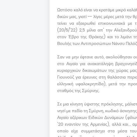
Ωστόσο καλό είναι να κρατάμε μικρό καλάθ
δικών μας, γιατί -- λίγες μέρες μετά τη
τείνει να εξαερωθεί επικοινωνιακά με
(20/5/'22) 2,5 μίλια απ' την Αλεξανδρο
στον Έβρο της Θράκης) και το λιμάνι τ
Βουλής των Αντιπροσώπων Νάνσυ Πελόζι ότι
Σαν να μην έφτανε αυτό, ακολούθησαν οι 
στο Αιγαίο για ανακατάληψη βραχονησί
κυριαρχικών δικαιωμάτων της χώρας μας
Γιουνούζ για έρευνες στη θαλάσσια περ
ελληνική υφαλοκρηπίδα), μετά την πρ
σταθμός της Σμύρνης.
Σε μια κίνηση ύψιστης πρόκλησης, μάλιστ
νησί με πεδίο τη Σμύρνη, κωδικό άσκηση
Αιγαίο αζέρικων Ειδικών Δυνάμεων (φίλ
'20 εναντίον της Αρμενίας), αλλά και...
οποίο είχε συμμετάσχει στα μέσα του