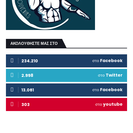
ΑΚΟΛΟΥΘΗΣΤΕ ΜΑΣ ΣΤΟ
στο
Facebook
234.210
στο
Twitter
2.998
στο
Facebook
13.061
στο
youtube
303