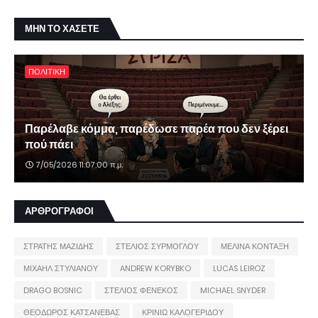
ΜΗΝ ΤΟ ΧΑΣΕΤΕ
ΠΟΛΙΤΙΚΗ
Παρέλαβε κόμμα, παρέδωσε παρέα που δεν ξέρει
πού πάει
7/05/2026 11:07:00 π.μ.
ΑΡΘΡΟΓΡΑΦΟΙ
ΣΤΡΑΤΗΣ ΜΑΖΙΔΗΣ
ΣΤΕΛΙΟΣ ΣΥΡΜΟΓΛΟΥ
ΜΕΛΙΝΑ ΚΟΝΤΑΞΗ
ΜΙΧΑΗΛ ΣΤΥΛΙΑΝΟΥ
ANDREW KORYBKO
LUCAS LEIROZ
DRAGO BOSNIC
ΣΤΕΛΙΟΣ ΦΕΝΕΚΟΣ
MICHAEL SNYDER
ΘΕΟΔΩΡΟΣ ΚΑΤΣΑΝΕΒΑΣ
ΚΡΙΝΙΩ ΚΑΛΟΓΕΡΙΔΟΥ