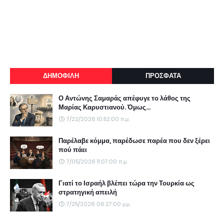
ΔΗΜΟΦΙΛΗ
ΠΡΟΣΦΑΤΑ
Ο Αντώνης Σαμαράς απέφυγε το λάθος της
Μαρίας Καρυστιανού. Όμως...
7/22/2026 10:52:00 π.μ.
Παρέλαβε κόμμα, παρέδωσε παρέα που δεν ξέρει
πού πάει
7/05/2026 11:07:00 π.μ.
Γιατί το Ισραήλ βλέπει τώρα την Τουρκία ως
στρατηγική απειλή
7/25/2026 06:27:00 μ.μ.