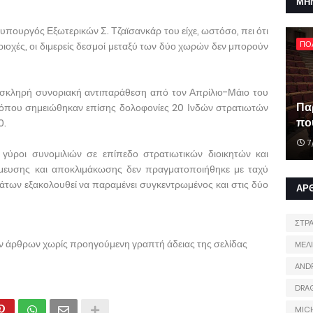
ΜΗ
υπουργός Εξωτερικών Σ. Τζαϊσανκάρ του είχε, ωστόσο, πει ότι
ΠΟ
ριοχές, οι διμερείς δεσμοί μεταξύ των δύο χωρών δεν μπορούν
ια σκληρή συνοριακή αντιπαράθεση από τον Απρίλιο-Μάιο του
Πα
 όπου σημειώθηκαν επίσης δολοφονίες 20 Ινδών στρατιωτών
που
0.
7
 γύροι συνομιλιών σε επίπεδο στρατιωτικών διοικητών και
μευσης και αποκλιμάκωσης δεν πραγματοποιήθηκε με ταχύ
των εξακολουθεί να παραμένει συγκεντρωμένος και στις δύο
ΑΡ
ΣΤΡ
ων άρθρων χωρίς προηγούμενη γραπτή άδειας της σελίδας
ΜΕΛ
AND
DRA
MIC