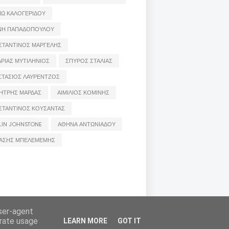
ΙΩ ΚΑΛΟΓΕΡΙΔΟΥ
ΝΗ ΠΑΠΑΔΟΠΟΥΛΟΥ
ΣΤΑΝΤΙΝΟΣ ΜΑΡΓΕΛΗΣ
ΡΙΑΣ ΜΥΤΙΛΗΝΙΟΣ
ΣΠΥΡΟΣ ΣΤΑΛΙΑΣ
ΣΤΑΣΙΟΣ ΛΑΥΡΕΝΤΖΟΣ
ΗΤΡΗΣ ΜΑΡΔΑΣ
ΑΙΜΙΛΙΟΣ ΚΟΜΙΝΗΣ
ΣΤΑΝΤΙΝΟΣ ΚΟΥΣΑΝΤΑΣ
LIN JOHNSTONE
ΑΘΗΝΑ ΑΝΤΩΝΙΑΔΟΥ
ΑΣΗΣ ΜΠΕΛΕΜΕΜΗΣ
ις των συντακτών τους και δε σημαίνει πως τα
user-agent
 μέσω e-mail
erate usage
LEARN MORE
GOT IT