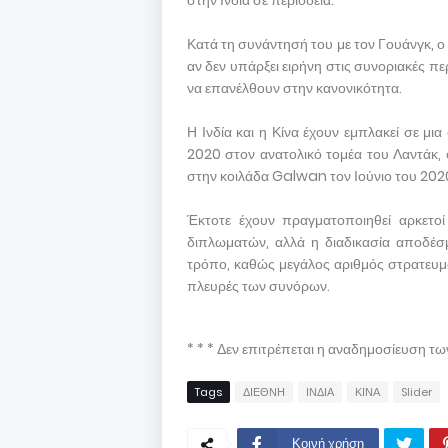
Κατά τη συνάντησή του με τον Γουάνγκ, ο 
αν δεν υπάρξει ειρήνη στις συνοριακές πε
να επανέλθουν στην κανονικότητα.
Η Ινδία και η Κίνα έχουν εμπλακεί σε μ
2020 στον ανατολικό τομέα του Λαντάκ,
στην κοιλάδα Galwan τον Ιούνιο του 202
Έκτοτε έχουν πραγματοποιηθεί αρκετοί
διπλωματών, αλλά η διαδικασία αποδέσ
τρόπο, καθώς μεγάλος αριθμός στρατευμά
πλευρές των συνόρων.
* * * Δεν επιτρέπεται η αναδημοσίευση τ
Tags
ΔΙΕΘΝΗ
ΙΝΔΙΑ
ΚΙΝΑ
Slider
Κοινή χρήση