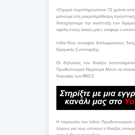
«Σήμερα συμπληρώνονται 72 χρόνια από 
μείνουμε στη μακροπρόθεσμη προοπτική, 
διατηρήσουμε την ανάπτυξη των διμερώ
οφέλη στους λαούς μας», ανέφερε ο απεσ
Ινδία-Κίνα σύναψαν διπλωματικούς δεσμο
Ειρηνικής Συνύπαρξης.
Οι δηλώσεις του Κινέζου απεσταλμένου
Πρωθυπουργό Ναρέντρα Μόντι να επισκέπ
Κορυφής των BRICS.
Η παρουσία του Ινδού Πρωθυπουργού σ
λόγους για τους οποίους ο Κινέζος υπου
στην Ινδία σε περιοδεία.