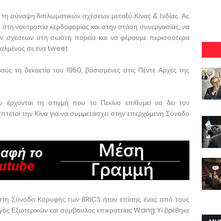
τη σύναψη διπλωματικών σχέσεων μεταξύ Κίνας & Ινδίας. Ας
στη νοοτροπία κερδοφορίας και στην στάση συνεργασίας, να
ν σχέσεων στη σωστή πορεία και να φέρουμε περισσότερα
ταλμένος σε ένα tweet.
ύς τη δεκαετία του 1950, βασισμένες στις Πέντε Αρχές της
 έρχονται τη στιγμή που το Πεκίνο επιθυμεί να δει τον
τεται την Κίνα για να συμμετάσχει στην επερχόμενη Σύνοδο
τη Σύνοδο Κορυφής των BRICS ήταν επίσης ένας από τους
ργός Εξωτερικών και σύμβουλος επικρατείας Wang Yi βρέθηκε