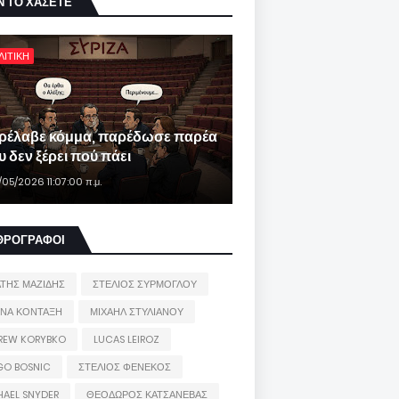
Ν ΤΟ ΧΑΣΕΤΕ
ΛΙΤΙΚΗ
ρέλαβε κόμμα, παρέδωσε παρέα
 δεν ξέρει πού πάει
/05/2026 11:07:00 π.μ.
ΘΡΟΓΡΑΦΟΙ
ΑΤΗΣ ΜΑΖΙΔΗΣ
ΣΤΕΛΙΟΣ ΣΥΡΜΟΓΛΟΥ
ΙΝΑ ΚΟΝΤΑΞΗ
ΜΙΧΑΗΛ ΣΤΥΛΙΑΝΟΥ
REW KORYBKO
LUCAS LEIROZ
GO BOSNIC
ΣΤΕΛΙΟΣ ΦΕΝΕΚΟΣ
HAEL SNYDER
ΘΕΟΔΩΡΟΣ ΚΑΤΣΑΝΕΒΑΣ