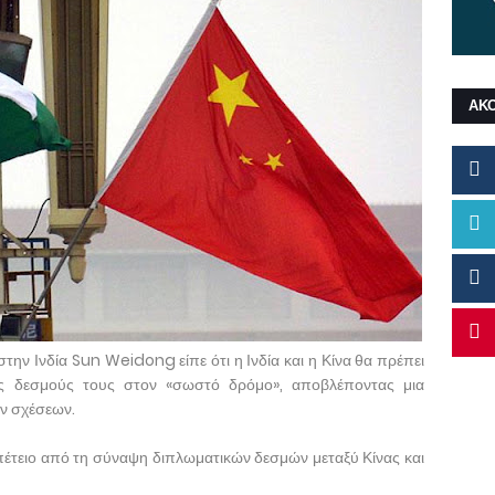
ΑΚ
την Ινδία Sun Weidong είπε ότι η Ινδία και η Κίνα θα πρέπει
υς δεσμούς τους στον «σωστό δρόμο», αποβλέποντας μια
ν σχέσεων.
έτειο από τη σύναψη διπλωματικών δεσμών μεταξύ Κίνας και