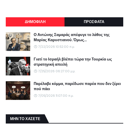
ΔΗΜΟΦΙΛΗ
ΠΡΟΣΦΑΤΑ
Ο Αντώνης Σαμαράς απέφυγε το λάθος της
Μαρίας Καρυστιανού. Όμως...
7/22/2026 10:52:00 π.μ.
Γιατί το Ισραήλ βλέπει τώρα την Τουρκία ως
στρατηγική απειλή
7/25/2026 06:27:00 μ.μ.
Παρέλαβε κόμμα, παρέδωσε παρέα που δεν ξέρει
πού πάει
7/05/2026 11:07:00 π.μ.
ΜΗΝ ΤΟ ΧΑΣΕΤΕ