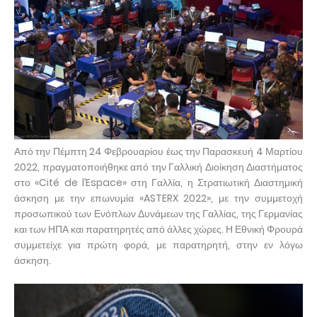
Από την Πέμπτη 24 Φεβρουαρίου έως την Παρασκευή 4 Μαρτίου
2022, πραγματοποιήθηκε από την Γαλλική Διοίκηση Διαστήματος
στο «Cité de l’Espace» στη Γαλλία, η Στρατιωτική Διαστημική
άσκηση με την επωνυμία «ASTERX 2022», με την συμμετοχή
προσωπικού των Ενόπλων Δυνάμεων της Γαλλίας, της Γερμανίας
και των ΗΠΑ και παρατηρητές από άλλες χώρες. Η Εθνική Φρουρά
συμμετείχε για πρώτη φορά, με παρατηρητή, στην εν λόγω
άσκηση.