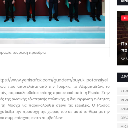
ΜΗ
ΠΟ
Πα
που
ραφία τουρκική προεδρία
7
ΑΡ
ttps://www.yenisafak.com/gundem/buyuk-potansiyel-
ν, που αποτελείται από την Τουρκία, το Αζερμπαϊτζάν, το
ΣΤΡ
στάν, παρακολουθείται επίσης προσεκτικά από τη Ρωσία. Στην
ιοχές της ρωσικής εξωτερικής πολιτικής, η διαμόρφωση ενότητας
ΜΕΛ
τη Μόσχα να παρακολουθεί στενά τις εξελίξεις. Ο Ρώσος
AND
ε δείξει την προσοχή της χώρας του σε αυτό το θέμα με την
να συμμετάσχουμε στο συμβούλιο».
DRA
MIC