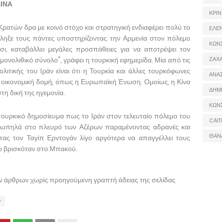
ΚΙΝΑ
ΚΡΙΝ
Κρατών δρα με κοινό στόχο και στρατηγική ενδιαφέρει πολύ το
ΕΛΕ
ξέπληξε τους πάντες υποστηρίζοντας την Αρμενία στον πόλεμο
ΚΩΝ
σι, καταβάλλει μεγάλες προσπάθειες για να αποτρέψει τον
μονολιθικό σύνολο", γράφει η τουρκική εφημερίδα. Μία από τις
ΖΑΧΑ
λιτικής του Ιράν είναι ότι η Τουρκία και άλλες τουρκόφωνες
ΑΝΑ
αι οικονομική δομή, όπως η Ευρωπαϊκή Ένωση. Ομοίως, η Κίνα
ΔΗΜ
τη δική της ηγεμονία.
ΚΩΝ
ο τουρκικό δημοσίευμα πως το Ιράν στον τελευταίο πόλεμο του
CAIT
ωπηλά στο πλευρό των Αζέρων παραμένοντας αδρανές και
ΘΑΝ
τας τον Ταγίπ Ερντογάν λίγο αργότερα να απαγγέλλει τους
ώ βρισκόταν στο Μπακού.
ων άρθρων χωρίς προηγούμενη γραπτή άδειας της σελίδας
r