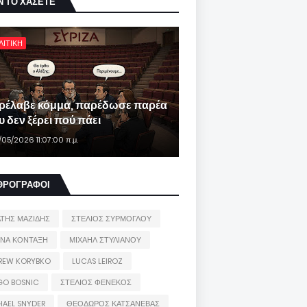
Ν ΤΟ ΧΑΣΕΤΕ
ΛΙΤΙΚΗ
ρέλαβε κόμμα, παρέδωσε παρέα
 δεν ξέρει πού πάει
/05/2026 11:07:00 π.μ.
ΘΡΟΓΡΑΦΟΙ
ΑΤΗΣ ΜΑΖΙΔΗΣ
ΣΤΕΛΙΟΣ ΣΥΡΜΟΓΛΟΥ
ΙΝΑ ΚΟΝΤΑΞΗ
ΜΙΧΑΗΛ ΣΤΥΛΙΑΝΟΥ
REW KORYBKO
LUCAS LEIROZ
GO BOSNIC
ΣΤΕΛΙΟΣ ΦΕΝΕΚΟΣ
HAEL SNYDER
ΘΕΟΔΩΡΟΣ ΚΑΤΣΑΝΕΒΑΣ