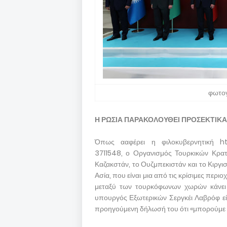
φωτογ
Η ΡΩΣΙΑ ΠΑΡΑΚΟΛΟΥΘΕΙ ΠΡΟΣΕΚΤΙΚΑ
Όπως ααφέρει η φιλοκυβερνητική h
3711548, ο Οργανισμός Τουρκικών Κρατώ
Καζακστάν, το Ουζμπεκιστάν και το Κιργι
Ασία, που είναι μια από τις κρίσιμες περ
μεταξύ των τουρκόφωνων χωρών κάνει 
υπουργός Εξωτερικών Σεργκέι Λαβρόφ είχ
προηγούμενη δήλωσή του ότι «μπορούμε 