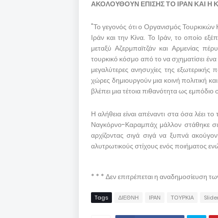
ΑΚΟΛΟΥΘΟΥΝ ΕΠΙΣΗΣ ΤΟ ΙΡΑΝ ΚΑΙ Η 
"Το γεγονός ότι ο Οργανισμός Τουρκικών 
Ιράν και την Κίνα. Το Ιράν, το οποίο ε
μεταξύ Αζερμπαϊτζάν και Αρμενίας πέρυ
τουρκικό κόσμο από το να σχηματίσει ένα 
μεγαλύτερες ανησυχίες της εξωτερικής πο
χώρες δημιουργούν μια κοινή πολιτική κ
βλέπει μια τέτοια πιθανότητα ως εμπόδιο σ
Η αλήθεια είναι απέναντι στα όσα λέει τ
Ναγκόρνο-Καραμπάχ μάλλον στάθηκε σι
αρχίζοντας σιγά σιγά να ξυπνά ακούγον
αλυτρωτικούς στίχους ενός ποιήματος εν
* * * Δεν επιτρέπεται η αναδημοσίευση τ
Tags
ΔΙΕΘΝΗ
ΙΡΑΝ
ΤΟΥΡΚΙΑ
Slide