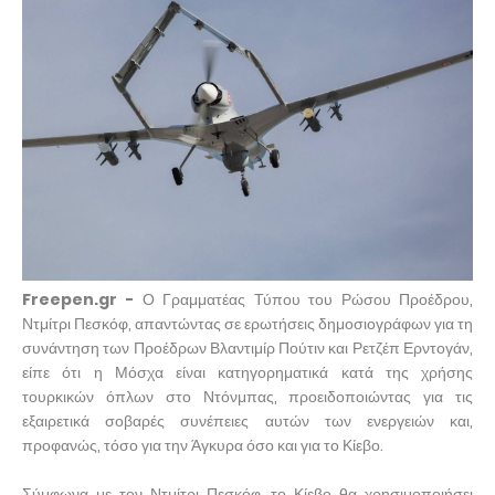
Freepen.gr -
Ο Γραμματέας Τύπου του Ρώσου Προέδρου,
Ντμίτρι Πεσκόφ, απαντώντας σε ερωτήσεις δημοσιογράφων για τη
συνάντηση των Προέδρων Βλαντιμίρ Πούτιν και Ρετζέπ Ερντογάν,
είπε ότι η Μόσχα είναι κατηγορηματικά κατά της χρήσης
τουρκικών όπλων στο Ντόνμπας, προειδοποιώντας για τις
εξαιρετικά σοβαρές συνέπειες αυτών των ενεργειών και,
προφανώς, τόσο για την Άγκυρα όσο και για το Κίεβο.
Σύμφωνα με τον Ντμίτρι Πεσκόφ, το Κίεβο θα χρησιμοποιήσει