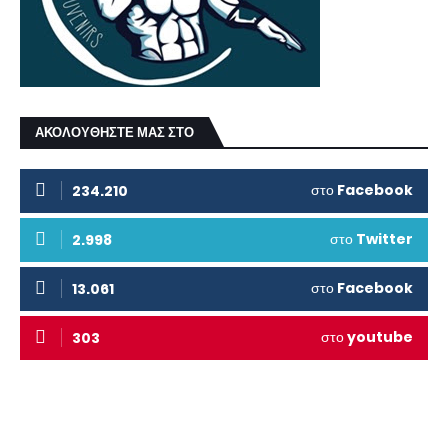
ΑΚΟΛΟΥΘΗΣΤΕ ΜΑΣ ΣΤΟ
στο
Facebook
234.210
στο
Twitter
2.998
στο
Facebook
13.061
στο
youtube
303