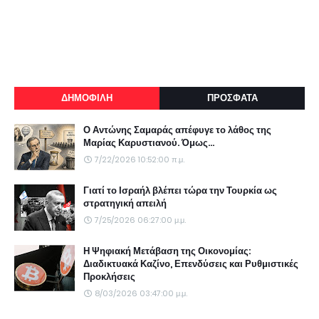
ΔΗΜΟΦΙΛΗ
ΠΡΟΣΦΑΤΑ
Ο Αντώνης Σαμαράς απέφυγε το λάθος της
Μαρίας Καρυστιανού. Όμως...
7/22/2026 10:52:00 π.μ.
Γιατί το Ισραήλ βλέπει τώρα την Τουρκία ως
στρατηγική απειλή
7/25/2026 06:27:00 μ.μ.
Η Ψηφιακή Μετάβαση της Οικονομίας:
Διαδικτυακά Καζίνο, Επενδύσεις και Ρυθμιστικές
Προκλήσεις
8/03/2026 03:47:00 μ.μ.