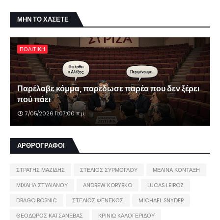
ΜΗΝ ΤΟ ΧΑΣΕΤΕ
ΠΟΛΙΤΙΚΗ
Παρέλαβε κόμμα, παρέδωσε παρέα που δεν ξέρει
πού πάει
7/05/2026 11:07:00 π.μ.
ΑΡΘΡΟΓΡΑΦΟΙ
ΣΤΡΑΤΗΣ ΜΑΖΙΔΗΣ
ΣΤΕΛΙΟΣ ΣΥΡΜΟΓΛΟΥ
ΜΕΛΙΝΑ ΚΟΝΤΑΞΗ
ΜΙΧΑΗΛ ΣΤΥΛΙΑΝΟΥ
ANDREW KORYBKO
LUCAS LEIROZ
DRAGO BOSNIC
ΣΤΕΛΙΟΣ ΦΕΝΕΚΟΣ
MICHAEL SNYDER
ΘΕΟΔΩΡΟΣ ΚΑΤΣΑΝΕΒΑΣ
ΚΡΙΝΙΩ ΚΑΛΟΓΕΡΙΔΟΥ