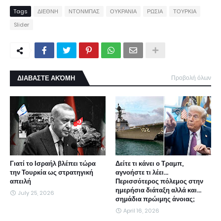
Tags
ΔΙΕΘΝΗ
ΝΤΟΝΜΠΑΣ
ΟΥΚΡΑΝΙΑ
ΡΩΣΙΑ
ΤΟΥΡΚΙΑ
Slider
ΔΙΑΒΑΣΤΕ ΑΚΌΜΗ
Προβολή όλων
Γιατί το Ισραήλ βλέπει τώρα
Δείτε τι κάνει ο Τραμπ,
την Τουρκία ως στρατηγική
αγνοήστε τι λέει...
απειλή
Περισσότερος πόλεμος στην
ημερήσια διάταξη αλλά και...
July 25, 2026
σημάδια πρώιμης άνοιας;
April 16, 2026