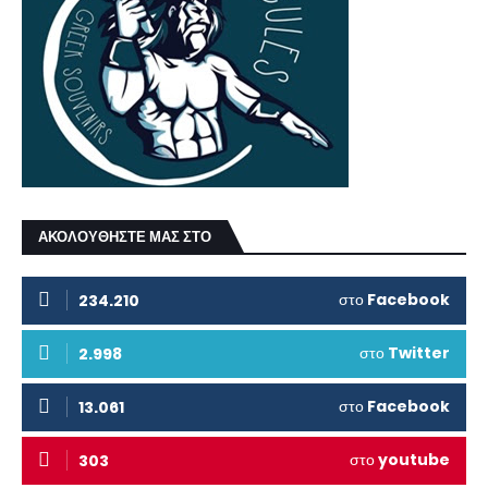
ΑΚΟΛΟΥΘΗΣΤΕ ΜΑΣ ΣΤΟ
στο
Facebook
234.210
στο
Twitter
2.998
στο
Facebook
13.061
στο
youtube
303