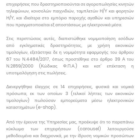
επιχειρήσεις που δραστηριοποιούνται σε αγοροπωλησίες κινητών
τηλεφώνων, κονσολών παιχνιδιών, ταμπλετών Η/Υ και φορητών
Η/Υ, και ιδιαίτερα στο εμπόριο παροχής αγαθών και υπηρεσιών
που πραγματοποιείται εξ αποστάσεως με ηλεκτρονικά μέσα.
Στις περιπτώσεις αυτές, διαπιστώθηκε νομιμοποίηση εσόδων
από εγκληματικές δραστηριότητες, με χρήση εικονικών
τιμολογίων, εξετάστηκε δε η νομιμότητα εφαρμογής του άρθρου
67 του Ν.4484/2017, όπως προστέθηκε στο άρθρο 39 Α του
Ν.2859/2000 (Κώδικας Φ.Π.Α.) και κατ’ επέκταση η
υποτιμολόγηση στις πωλήσεις.
Διενεργήθηκε έλεγχος σε 14 επιχειρήσεις, φυσικά και νομικά
πρόσωπα, εκ των οποίων 3 (τελικοί λήπτες των εικονικών
τιμολογίων) πωλούσαν εμπορεύματα μέσω ηλεκτρονικών
καταστημάτων (e-shop).
Από την έρευνα της Υπηρεσίας μας, προέκυψε ότι το παραπάνω
κύκλωμα των επιχειρήσεων (carousel) λειτουργούσε
μεθοδευμένα και διαχρονικά, με την ίδρυση νομικών προσώπων