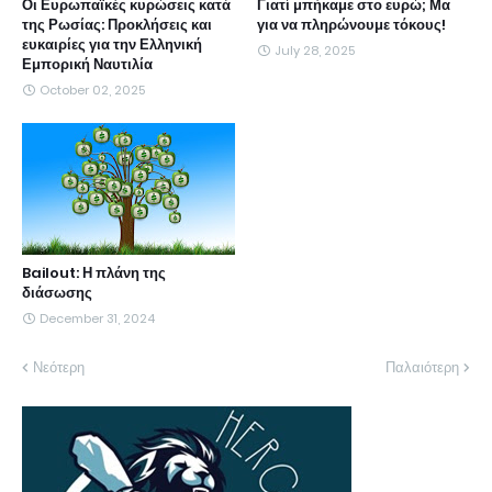
Οι Ευρωπαϊκές κυρώσεις κατά
Γιατί μπήκαμε στο ευρώ; Μα
της Ρωσίας: Προκλήσεις και
για να πληρώνουμε τόκους!
ευκαιρίες για την Ελληνική
July 28, 2025
Εμπορική Ναυτιλία
October 02, 2025
Bailout: Η πλάνη της
διάσωσης
December 31, 2024
Νεότερη
Παλαιότερη