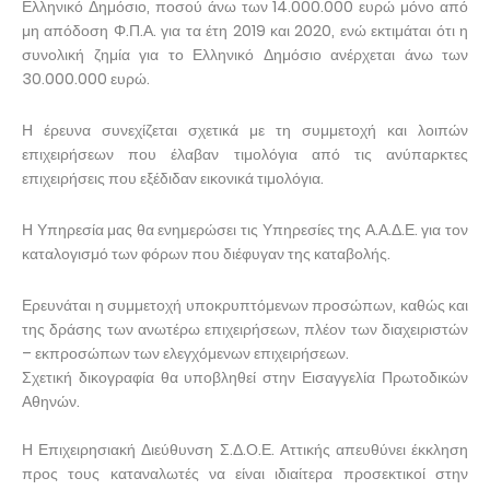
Ελληνικό Δημόσιο, ποσού άνω των 14.000.000 ευρώ μόνο από
μη απόδοση Φ.Π.Α. για τα έτη 2019 και 2020, ενώ εκτιμάται ότι η
συνολική ζημία για το Ελληνικό Δημόσιο ανέρχεται άνω των
30.000.000 ευρώ.
Η έρευνα συνεχίζεται σχετικά με τη συμμετοχή και λοιπών
επιχειρήσεων που έλαβαν τιμολόγια από τις ανύπαρκτες
επιχειρήσεις που εξέδιδαν εικονικά τιμολόγια.
Η Υπηρεσία μας θα ενημερώσει τις Υπηρεσίες της Α.Α.Δ.Ε. για τον
καταλογισμό των φόρων που διέφυγαν της καταβολής.
Ερευνάται η συμμετοχή υποκρυπτόμενων προσώπων, καθώς και
της δράσης των ανωτέρω επιχειρήσεων, πλέον των διαχειριστών
– εκπροσώπων των ελεγχόμενων επιχειρήσεων.
Σχετική δικογραφία θα υποβληθεί στην Εισαγγελία Πρωτοδικών
Αθηνών.
Η Επιχειρησιακή Διεύθυνση Σ.Δ.Ο.Ε. Αττικής απευθύνει έκκληση
προς τους καταναλωτές να είναι ιδιαίτερα προσεκτικοί στην