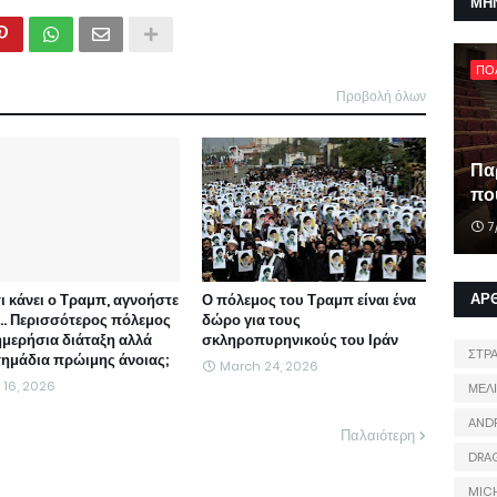
ΜΗ
ΠΟ
Προβολή όλων
Πα
που
7
ΑΡ
τι κάνει ο Τραμπ, αγνοήστε
Ο πόλεμος του Τραμπ είναι ένα
ι... Περισσότερος πόλεμος
δώρο για τους
ημερήσια διάταξη αλλά
σκληροπυρηνικούς του Ιράν
ΣΤΡ
 σημάδια πρώιμης άνοιας;
March 24, 2026
l 16, 2026
ΜΕΛ
AND
Παλαιότερη
DRA
MIC