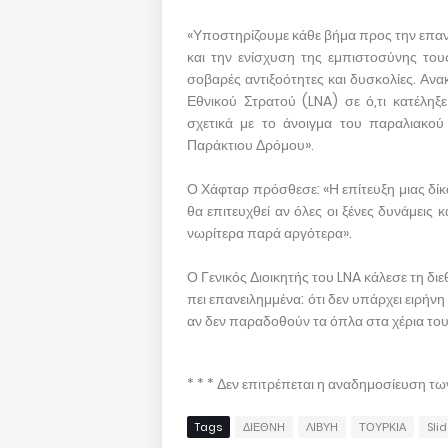
«Υποστηρίζουμε κάθε βήμα προς την επα
και την ενίσχυση της εμπιστοσύνης τους
σοβαρές αντιξοότητες και δυσκολίες. Αν
Εθνικού Στρατού (LNA) σε ό,τι κατέληξ
σχετικά με το άνοιγμα του παραλιακού
Παράκτιου Δρόμου».
Ο Χάφταρ πρόσθεσε: «Η επίτευξη μιας δίκ
θα επιτευχθεί αν όλες οι ξένες δυνάμεις
νωρίτερα παρά αργότερα».
Ο Γενικός Διοικητής του LNA κάλεσε τη διε
πει επανειλημμένα: ότι δεν υπάρχει ειρήνη
αν δεν παραδοθούν τα όπλα στα χέρια του
* * * Δεν επιτρέπεται η αναδημοσίευση τ
Tags
ΔΙΕΘΝΗ
ΛΙΒΥΗ
ΤΟΥΡΚΙΑ
Slid