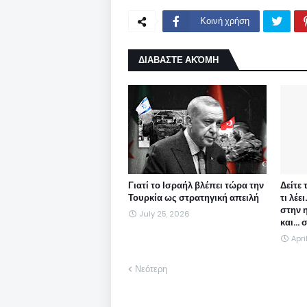
Κοινή χρήση
ΔΙΑΒΑΣΤΕ ΑΚΌΜΗ
Γιατί το Ισραήλ βλέπει τώρα την
Δείτε 
Τουρκία ως στρατηγική απειλή
τι λέε
στην 
July 25, 2026
και...
Apri
Νεότερη