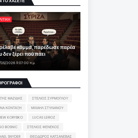
Ν ΤΟ ΧΑΣΕΤΕ
ΛΙΤΙΚΗ
ρέλαβε κόμμα, παρέδωσε παρέα
 δεν ξέρει πού πάει
/05/2026 11:07:00 π.μ.
ΘΡΟΓΡΑΦΟΙ
ΑΤΗΣ ΜΑΖΙΔΗΣ
ΣΤΕΛΙΟΣ ΣΥΡΜΟΓΛΟΥ
ΙΝΑ ΚΟΝΤΑΞΗ
ΜΙΧΑΗΛ ΣΤΥΛΙΑΝΟΥ
REW KORYBKO
LUCAS LEIROZ
GO BOSNIC
ΣΤΕΛΙΟΣ ΦΕΝΕΚΟΣ
HAEL SNYDER
ΘΕΟΔΩΡΟΣ ΚΑΤΣΑΝΕΒΑΣ