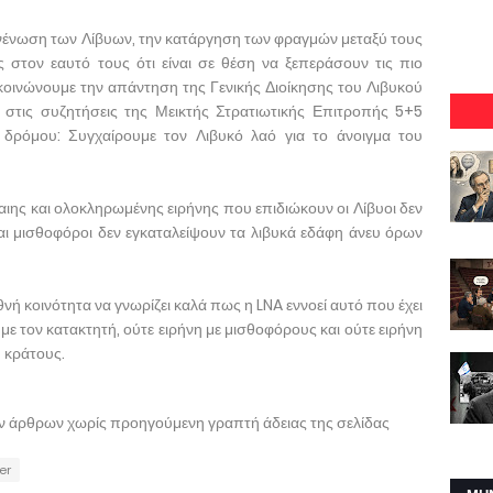
νένωση των Λίβυων, την κατάργηση των φραγμών μεταξύ τους
 στον εαυτό τους ότι είναι σε θέση να ξεπεράσουν τις πιο
ακοινώνουμε την απάντηση της Γενικής Διοίκησης του Λιβυκού
ε στις συζητήσεις της Μεικτής Στρατιωτικής Επιτροπής 5+5
 δρόμου: Συγχαίρουμε τον Λιβυκό λαό για το άνοιγμα του
αιης και ολοκληρωμένης ειρήνης που επιδιώκουν οι Λίβυοι δεν
 και μισθοφόροι δεν εγκαταλείψουν τα λιβυκά εδάφη άνευ όρων
θνή κοινότητα να γνωρίζει καλά πως η LNA εννοεί αυτό που έχει
 με τον κατακτητή, ούτε ειρήνη με μισθοφόρους και ούτε ειρήνη
 κράτους.
ων άρθρων χωρίς προηγούμενη γραπτή άδειας της σελίδας
er